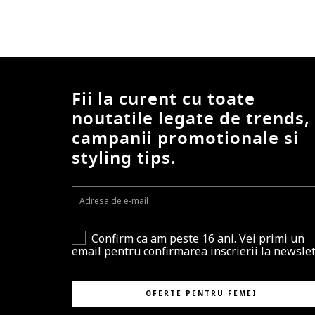
awama
Barth
Barts
BDTK
BeShaped
Fii la curent cu toate
Beverly Hills Polo Club
noutatile legate de trends,
Bianco Lucci
campanii promotionale si
Big Dart
styling tips.
Bjorn
Björn Borg
Blauer
Body Action
BODYACTION
Confirm ca am peste 16 ani. Vei primi un
email pentru confirmarea inscrierii la newslet
BodyTalk
BOSS
Brixton
OFERTE PENTRU FEMEI
Brooks