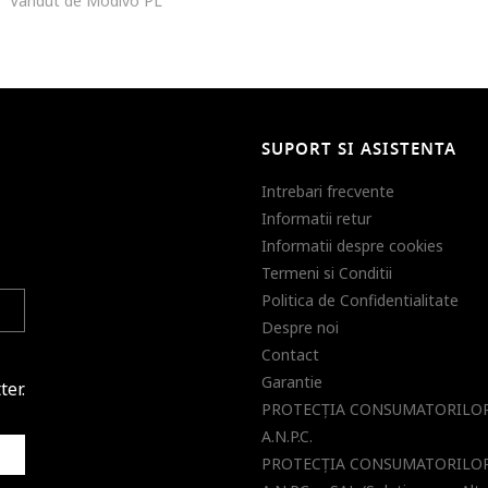
Vandut de Modivo PL
SUPORT SI ASISTENTA
Intrebari frecvente
Informatii retur
Informatii despre cookies
Termeni si Conditii
Politica de Confidentialitate
Despre noi
Contact
Garantie
ter.
PROTECŢIA CONSUMATORILOR
A.N.P.C.
PROTECŢIA CONSUMATORILOR