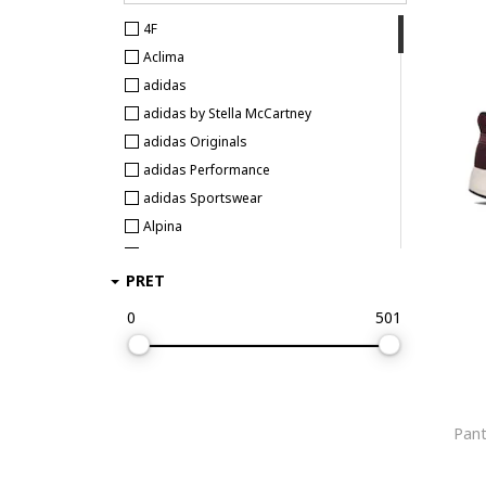
4F
Aclima
adidas
adidas by Stella McCartney
adidas Originals
adidas Performance
adidas Sportswear
Alpina
Alpine Pro
PRET
Alpinus
Altra
0
501
Ami paris
Anita Active
Arc Teryx
Arkk Copenhagen
Pant
ARMANI EXCHANGE
Asics