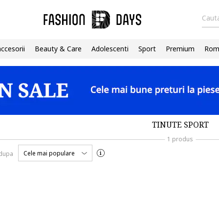
Cauta
accesorii
Beauty & Care
Adolescenti
Sport
Premium
Roma
TINUTE SPORT
1 produs
Cele mai populare
 dupa