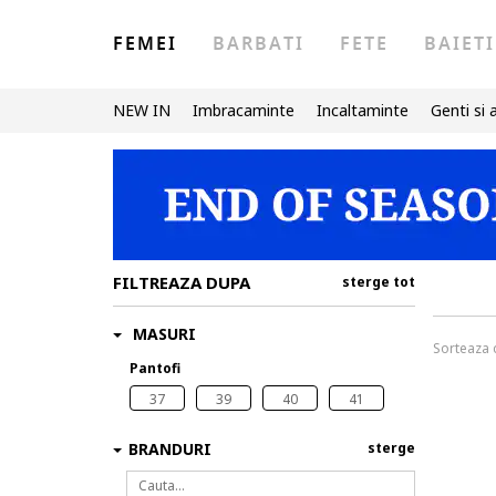
FEMEI
BARBATI
FETE
BAIETI
NEW IN
Imbracaminte
Incaltaminte
Genti si 
FILTREAZA DUPA
sterge tot
MASURI
Sorteaza
Pantofi
37
39
40
41
BRANDURI
sterge