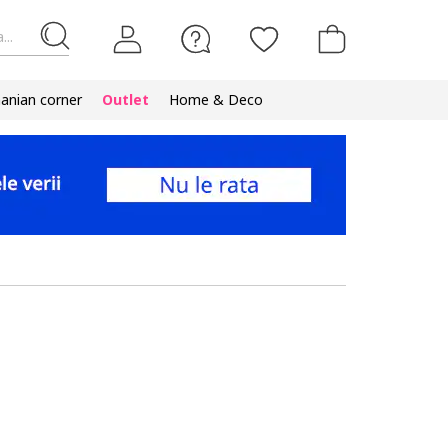
...
nian corner
Outlet
Home & Deco