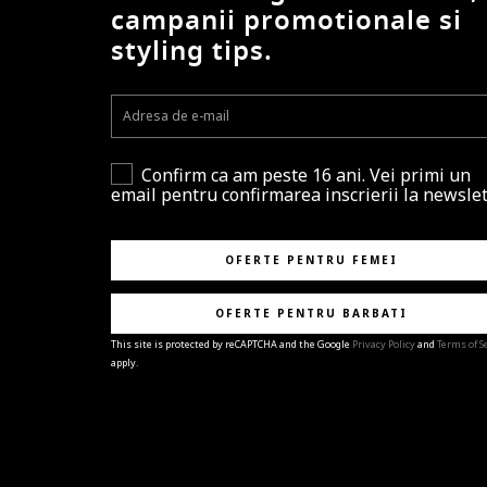
campanii promotionale si
styling tips.
Confirm ca am peste 16 ani. Vei primi un
email pentru confirmarea inscrierii la newslet
OFERTE PENTRU FEMEI
OFERTE PENTRU BARBATI
This site is protected by reCAPTCHA and the Google
Privacy Policy
and
Terms of S
apply.
BRAVO!
Te-ai abonat cu succes la newsletter folosind adres
e-mail
%email%
.
Ti-am pregatit noutati despre brandurile noastre,