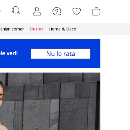
...
nian corner
Outlet
Home & Deco