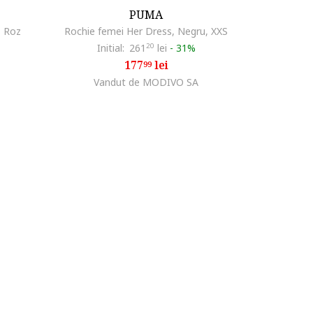
PUMA
, Roz
Rochie femei Her Dress, Negru, XXS
Initial:
261
20
lei
-
31%
177
lei
99
Vandut de MODIVO SA