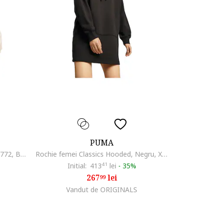
PUMA
Rochie femei Classics Hooded 28772, Bej, Bej
Rochie femei Classics Hooded, Negru, XXS
Initial:
413
41
lei
-
35%
267
lei
99
Vandut de ORIGINALS