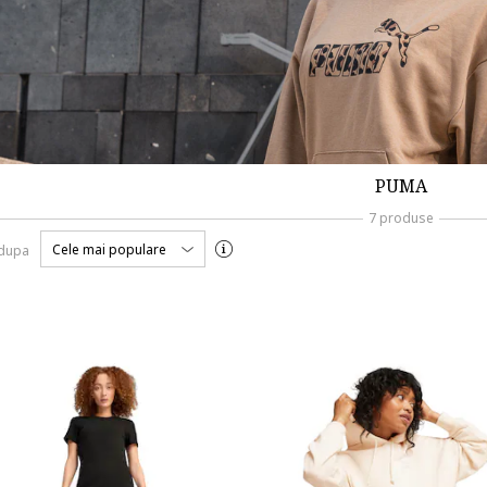
PUMA
7 produse
Cele mai populare
 dupa