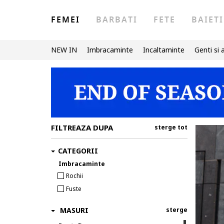
FEMEI
BARBATI
FETE
BAIETI
NEW IN
Imbracaminte
Incaltaminte
Genti si 
FILTREAZA DUPA
sterge tot
CATEGORII
Imbracaminte
Rochii
Fuste
MASURI
sterge