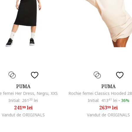
PUMA
PUMA
e femei Her Dress, Negru, XXS
Initial:
261
20
lei
Initial:
413
41
lei
-
36%
241
lei
263
lei
99
99
Vandut de ORIGINALS
Vandut de ORIGINALS