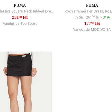
PUMA
PUMA
Rochie Classics Square Neck Ribbed Dress 53161501
Rochie femei Her Dress, Roz
251
lei
Initial:
261
20
lei
-
31%
00
177
lei
Vandut de Top Sport
99
Vandut de MODIVO SA