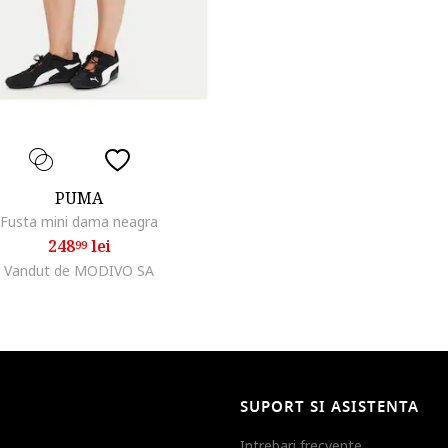
PUMA
Fusta mini dama neagra
248
lei
99
Vandut de MODIVO SA
SUPORT SI ASISTENTA
Intrebari frecvente