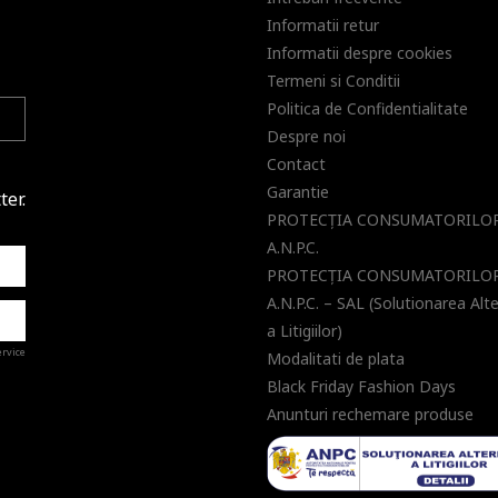
Informatii retur
Informatii despre cookies
Termeni si Conditii
Politica de Confidentialitate
Despre noi
Contact
Garantie
ter.
PROTECŢIA CONSUMATORILOR
A.N.P.C.
PROTECŢIA CONSUMATORILOR
A.N.P.C. – SAL (Solutionarea Alt
a Litigiilor)
ervice
Modalitati de plata
Black Friday Fashion Days
Anunturi rechemare produse
a de