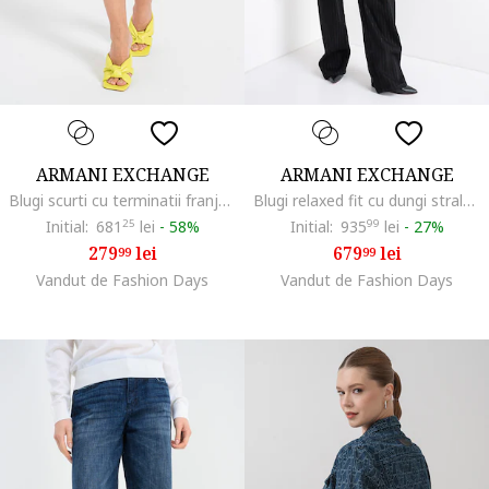
ARMANI EXCHANGE
ARMANI EXCHANGE
Blugi scurti cu terminatii franjurate, Albastru deschis
Blugi relaxed fit cu dungi stralucitoare, Auriu/Negru
Initial:
681
25
lei
-
58%
Initial:
935
99
lei
-
27%
279
lei
679
lei
99
99
Vandut de Fashion Days
Vandut de Fashion Days