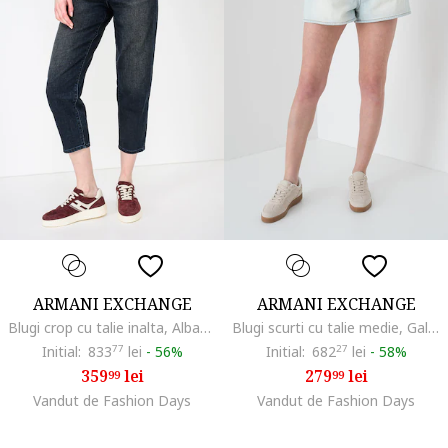
ARMANI EXCHANGE
ARMANI EXCHANGE
Blugi crop cu talie inalta, Albastru ultramarin
Blugi scurti cu talie medie, Galben pal/Albastru pal
Initial:
833
77
lei
-
56%
Initial:
682
27
lei
-
58%
359
lei
279
lei
99
99
Vandut de Fashion Days
Vandut de Fashion Days