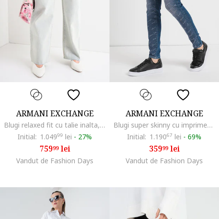
ARMANI EXCHANGE
ARMANI EXCHANGE
Blugi relaxed fit cu talie inalta, Albastru deschis melange
Blugi super skinny cu imprimeu logo, Albastru
Initial:
1.049
99
lei
-
27%
Initial:
1.190
67
lei
-
69%
759
lei
359
lei
99
99
Vandut de Fashion Days
Vandut de Fashion Days