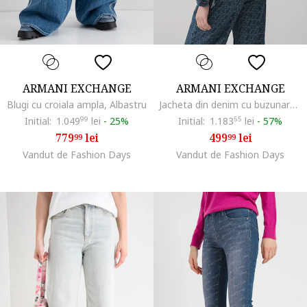
ARMANI EXCHANGE
ARMANI EXCHANGE
Blugi cu croiala ampla, Albastru
Jacheta din denim cu buzunare pe piept, Bleumarin
Initial:
1.049
99
lei
-
25%
Initial:
1.183
55
lei
-
57%
779
lei
499
lei
99
99
Vandut de Fashion Days
Vandut de Fashion Days