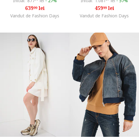
Initial:
877
lei
-
27%
Initial:
1.081
lei
-
57%
639
lei
459
lei
99
99
Vandut de Fashion Days
Vandut de Fashion Days