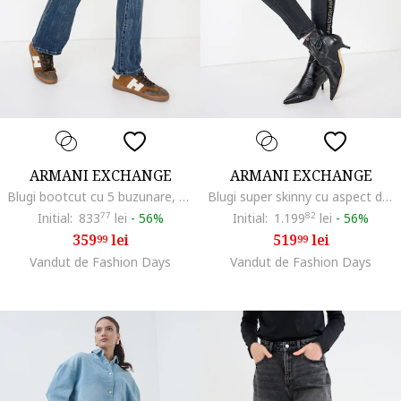
ARMANI EXCHANGE
ARMANI EXCHANGE
Blugi bootcut cu 5 buzunare, Albastru inchis
Blugi super skinny cu aspect decolorat, Negru/Gri antracit/Argintiu
Initial:
833
77
lei
-
56%
Initial:
1.199
82
lei
-
56%
359
lei
519
lei
99
99
Vandut de Fashion Days
Vandut de Fashion Days