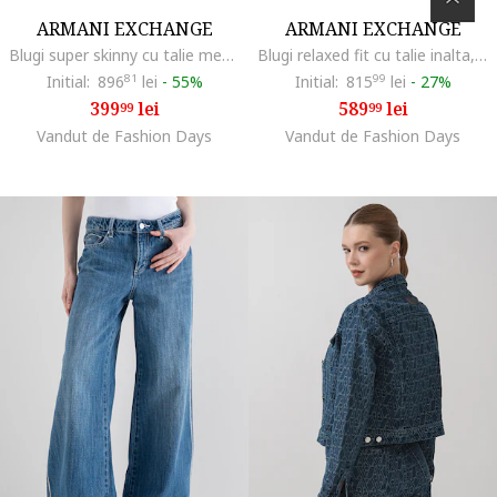
ARMANI EXCHANGE
ARMANI EXCHANGE
Blugi super skinny cu talie medie, Negru
Blugi relaxed fit cu talie inalta, Alb
Initial:
896
81
lei
-
55%
Initial:
815
99
lei
-
27%
399
lei
589
lei
99
99
Vandut de Fashion Days
Vandut de Fashion Days