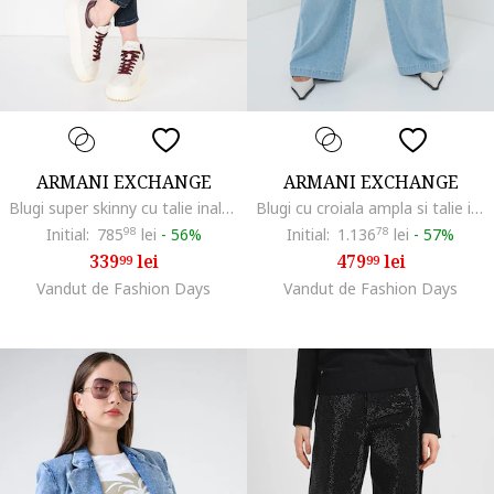
ARMANI EXCHANGE
ARMANI EXCHANGE
Blugi super skinny cu talie inalta, Bleumarin
Blugi cu croiala ampla si talie inalta, Albastru deschis melange
Initial:
785
98
lei
-
56%
Initial:
1.136
78
lei
-
57%
339
lei
479
lei
99
99
Vandut de Fashion Days
Vandut de Fashion Days