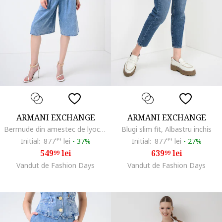
ARMANI EXCHANGE
ARMANI EXCHANGE
Bermude din amestec de lyocell cu croiala ampla, Albastru
Blugi slim fit, Albastru inchis
Initial:
877
99
lei
-
37%
Initial:
877
99
lei
-
27%
549
lei
639
lei
99
99
Vandut de Fashion Days
Vandut de Fashion Days