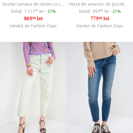
Rochie-camasa din denim cu cordon in talie, Albastru ultramarin
Vesta din amestec de lyocell, Albastru
Initial:
1.111
99
lei
-
21%
Initial:
997
99
lei
-
21%
869
lei
779
lei
99
99
Vandut de Fashion Days
Vandut de Fashion Days