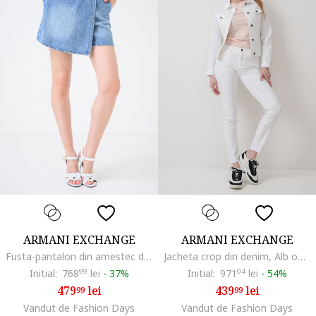
ARMANI EXCHANGE
ARMANI EXCHANGE
Fusta-pantalon din amestec de lyocell cu talie inalta, Albastru
Jacheta crop din denim, Alb optic
Initial:
768
99
lei
-
37%
Initial:
971
04
lei
-
54%
479
lei
439
lei
99
99
Vandut de Fashion Days
Vandut de Fashion Days