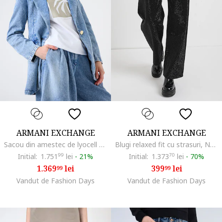
ARMANI EXCHANGE
ARMANI EXCHANGE
Sacou din amestec de lyocell denim cu revere decupate, Albastru melange
Blugi relaxed fit cu strasuri, Negru
Initial:
1.751
99
lei
-
21%
Initial:
1.373
70
lei
-
70%
1.369
lei
399
lei
99
99
Vandut de Fashion Days
Vandut de Fashion Days