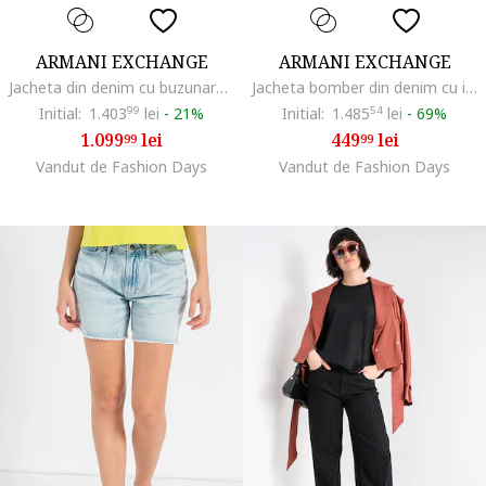
ARMANI EXCHANGE
ARMANI EXCHANGE
Jacheta din denim cu buzunare pe piept, Alb fildes
Jacheta bomber din denim cu imprimeu logo si maneci cazute, Albastru
Initial:
1.403
99
lei
-
21%
Initial:
1.485
54
lei
-
69%
1.099
lei
449
lei
99
99
Vandut de Fashion Days
Vandut de Fashion Days