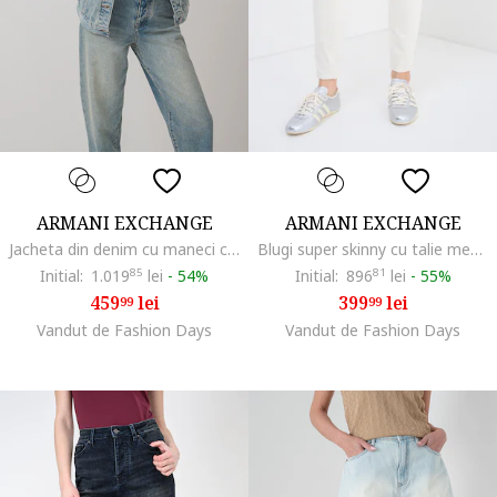
ARMANI EXCHANGE
ARMANI EXCHANGE
Jacheta din denim cu maneci cazute, Albastru deschis
Blugi super skinny cu talie medie, Crem
Initial:
1.019
85
lei
-
54%
Initial:
896
81
lei
-
55%
459
lei
399
lei
99
99
Vandut de Fashion Days
Vandut de Fashion Days