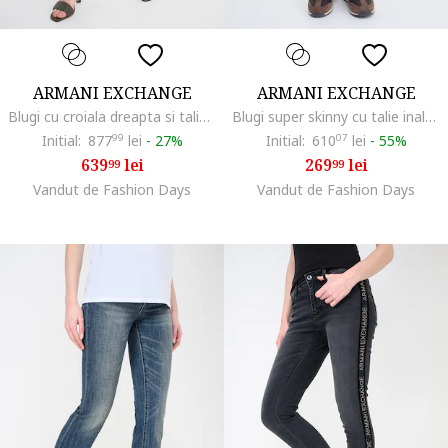
ARMANI EXCHANGE
ARMANI EXCHANGE
Blugi cu croiala dreapta si talie medie, Verde pal/Albastru
Blugi super skinny cu talie inalta, Albastru prafuit
Initial:
877
99
lei
-
27%
Initial:
610
07
lei
-
55%
639
lei
269
lei
99
99
Vandut de Fashion Days
Vandut de Fashion Days