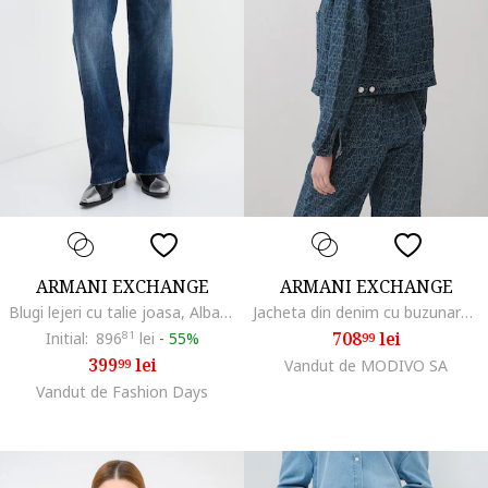
ARMANI EXCHANGE
ARMANI EXCHANGE
Blugi lejeri cu talie joasa, Albastru inchis
Jacheta din denim cu buzunare pe piept, Bleumarin
708
lei
Initial:
896
81
lei
-
55%
99
399
lei
99
Vandut de MODIVO SA
Vandut de Fashion Days