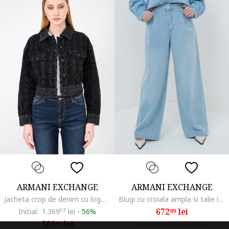
ARMANI EXCHANGE
ARMANI EXCHANGE
Jacheta crop de denim cu logo, Negru stins
Blugi cu croiala ampla si talie inalta, Albastru deschis melange
672
lei
Initial:
1.369
63
lei
-
56%
99
589
lei
99
Vandut de MODIVO SA