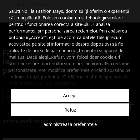
Vandut de Fashion Days
Mareste dimensiunea
Salut! Noi, la Fashion Days, dorim să îți oferim o experiență
Micsoreaza dimensiu
cât mai plăcută. Folosim cookie-uri si tehnologii similare
pentru: • funcționarea corectă a site-ului, • analiza
Mareste spatierea tex
performanței, și • personalizarea reclamelor. Prin apăsarea
butonului „Accept”, ești de acord ca datele tale (precum
Micsoreaza spatierea
activitatea pe site și informațiile despre dispozitiv) să fie
Fii la curent cu toate noutatile
utilizate de noi și de partenerii noștri pentru scopurile de
Mareste inaltimea ra
mai sus. Dacă alegi „Refuz”, vom folosi doar cookie-uri
legate de trends, campanii
strict necesare funcționării site-ului și nu vom afișa reclame
Micsoreaza inaltimea
promotionale si styling tips.
personalizate. Poți modifica preferințele oricând apăsând pe
„Administrează preferințele”. Află mai multe despre cookie-
Inverseaza culorile
uri în
Politica de confidentialitate
.
Nuante de gri
Accept
Cursor mare
accessibility
Refuz
Confirm ca am peste 16 ani. Vei primi un email
Subliniaza link-urile
pentru confirmarea inscrierii la newsletter.
administreaza preferintele
Dezactiveaza animatii