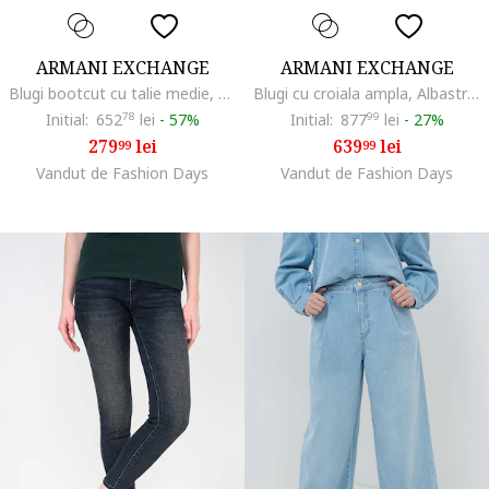
ARMANI EXCHANGE
ARMANI EXCHANGE
Blugi bootcut cu talie medie, Albastru inchis
Blugi cu croiala ampla, Albastru deschis
Initial:
652
78
lei
-
57%
Initial:
877
99
lei
-
27%
279
lei
639
lei
99
99
Vandut de Fashion Days
Vandut de Fashion Days