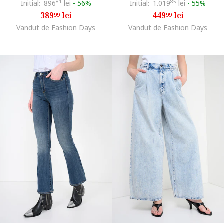
Initial:
896
81
lei
-
56%
Initial:
1.019
85
lei
-
55%
389
lei
449
lei
99
99
Vandut de Fashion Days
Vandut de Fashion Days