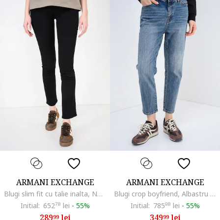
ARMANI EXCHANGE
ARMANI EXCHANGE
Blugi slim fit cu talie inalta, Negru
Blugi crop boyfriend, Albastru prafuit
Initial:
652
78
lei
-
55%
Initial:
785
98
lei
-
55%
289
lei
349
lei
99
99