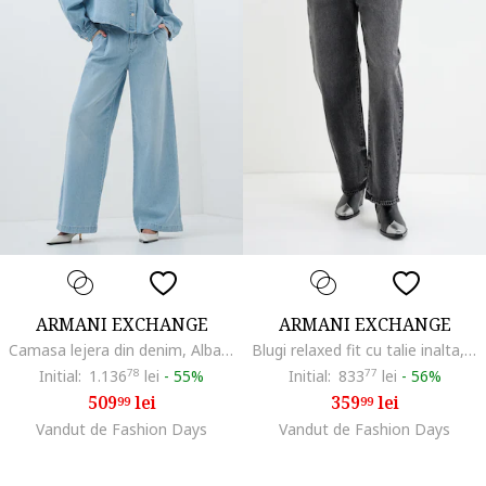
ARMANI EXCHANGE
ARMANI EXCHANGE
Camasa lejera din denim, Albastru deschis melange
Blugi relaxed fit cu talie inalta, Gri inchis melange
Initial:
1.136
78
lei
-
55%
Initial:
833
77
lei
-
56%
509
lei
359
lei
99
99
Vandut de Fashion Days
Vandut de Fashion Days