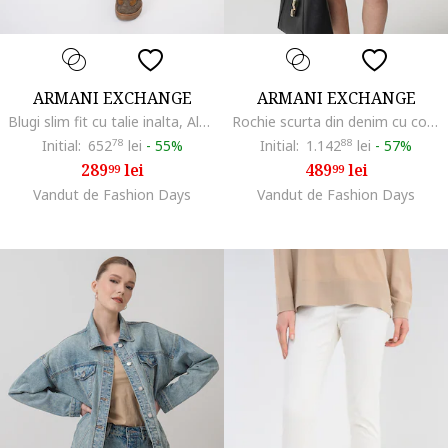
ARMANI EXCHANGE
ARMANI EXCHANGE
Blugi slim fit cu talie inalta, Albastru inchis
Rochie scurta din denim cu cordon in talie, Albastru pastel
Initial:
652
78
lei
-
55%
Initial:
1.142
88
lei
-
57%
289
lei
489
lei
99
99
Vandut de Fashion Days
Vandut de Fashion Days