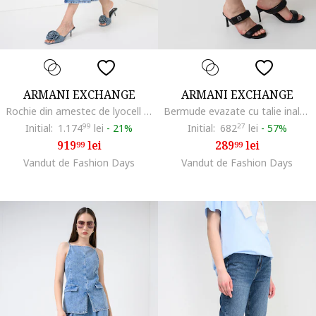
ARMANI EXCHANGE
ARMANI EXCHANGE
Rochie din amestec de lyocell cu buzunar frontal, Albastru
Bermude evazate cu talie inalta, Negru stins
Initial:
1.174
99
lei
-
21%
Initial:
682
27
lei
-
57%
919
lei
289
lei
99
99
Vandut de Fashion Days
Vandut de Fashion Days