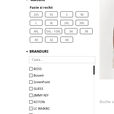
Fuste si rochii
2XS
XS
S
M
L
XL
2XL
3XL
4XL
5XL - 10XL
36
38
40
42
44
BRANDURI
BOSS
Busem
GreenPoint
GUESS
JIMMY KEY
KOTON
LC WAIKIKI