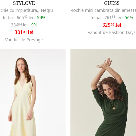
STYLOVE
GUESS
chie cu impletitura,, Negru
Initial:
665
49
lei
-
54%
Initial:
761
58
lei
-
56%
329
lei
334
lei
-
9%
99
54
301
lei
09
Vandut de Fashion Days
Vandut de Prestige