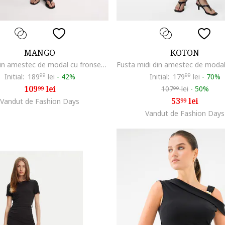
MANGO
KOTON
Rochie din amestec de modal cu fronseuri, Rosu capsuna
Initial:
189
99
lei
-
42%
Initial:
179
99
lei
-
70%
109
lei
107
lei
-
50%
99
99
53
lei
Vandut de Fashion Days
99
Vandut de Fashion Days