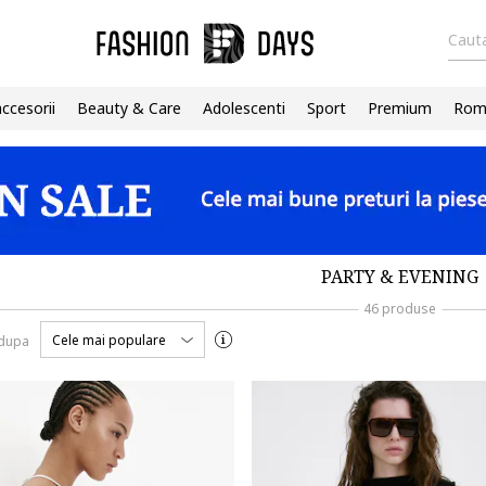
Cauta
accesorii
Beauty & Care
Adolescenti
Sport
Premium
Roma
PARTY & EVENING
46 produse
Cele mai populare
 dupa