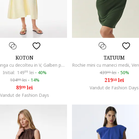
KOTON
TATUUM
Rochie lunga cu decolteu in V, Galben pastel
Initial:
149
99
lei
-
40%
439
lei
-
50%
00
219
lei
104
lei
-
14%
50
99
89
lei
99
Vandut de Fashion Days
Vandut de Fashion Days