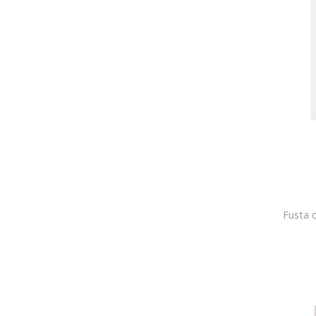
Dantela
Sintetic
Piele ecologica
Brocart
Plasa
Bumbac organic
Acril
Tafta
Bambus
Tul
Organza
Fusta 