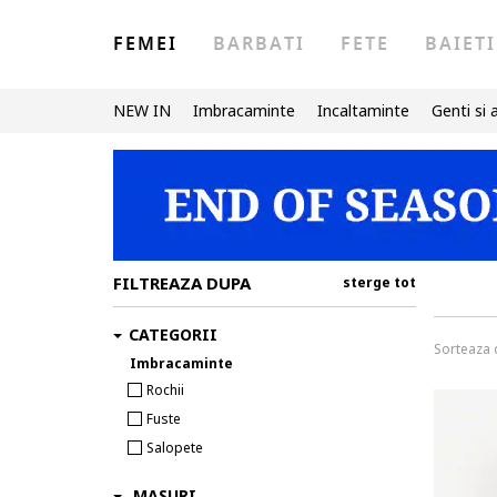
FEMEI
BARBATI
FETE
BAIETI
NEW IN
Imbracaminte
Incaltaminte
Genti si 
FILTREAZA DUPA
sterge tot
CATEGORII
Sorteaza
Imbracaminte
Rochii
Fuste
Salopete
MASURI