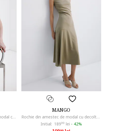
MANGO
Rochie dreapta din amestec de modal cu drapaje, Negru
Rochie din amestec de modal cu decolteu drapat, Bej deschis
Initial:
189
99
lei
-
42%
99