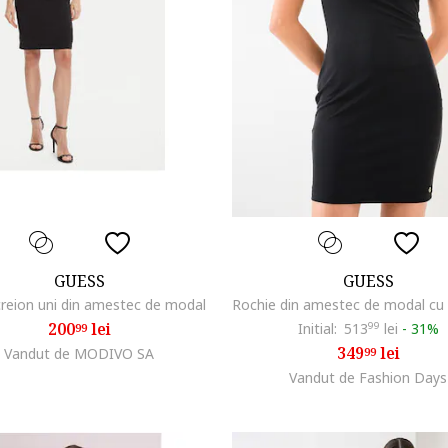
GUESS
GUESS
creion uni din amestec de modal
200
lei
Initial:
513
99
lei
-
31%
99
349
lei
Vandut de MODIVO SA
99
Vandut de Fashion Days