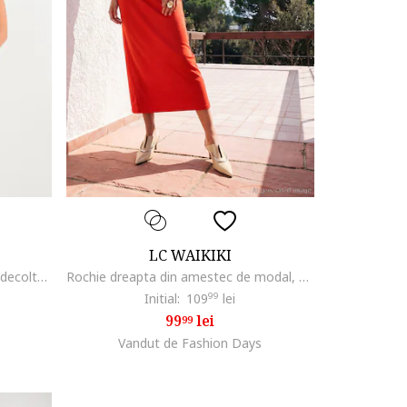
LC WAIKIKI
Rochie din amestec de modal cu decolteu pe un umar, Negru
Rochie dreapta din amestec de modal, Rosu neon
Initial:
109
99
lei
99
lei
99
Vandut de Fashion Days