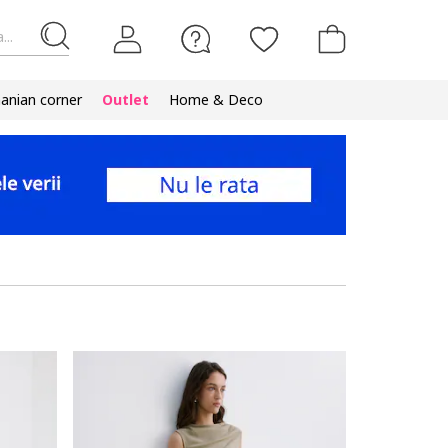
...
nian corner
Outlet
Home & Deco