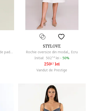
STYLOVE
Rochie mini cu maneci medii, Verde padure
Rochie oversize din modal,, Ecru
Initial:
502
14
lei
-
50%
250
lei
17
Vandut de Prestige