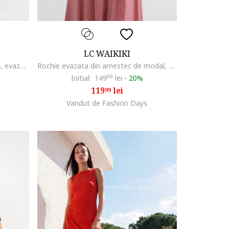
LC WAIKIKI
Fusta midi din amestec de modal, evazata, Negru
Rochie evazata din amestec de modal, Rosu pastelat
Initial:
149
99
lei
-
20%
119
lei
99
Vandut de Fashion Days