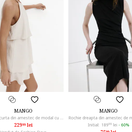
MANGO
MANGO
Rochie scurta din amestec de modal cu volane, Alb fildes
229
lei
Initial:
189
99
lei
-
60%
99
99