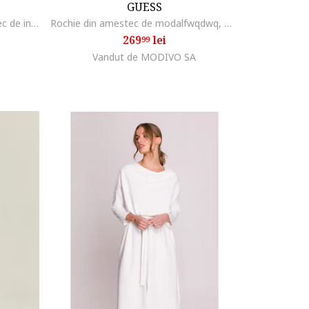
GUESS
Rochie mini cambrata din amestec de in, Negru
Rochie din amestec de modalfwqdwq, Maro deschis
269
lei
99
Vandut de MODIVO SA