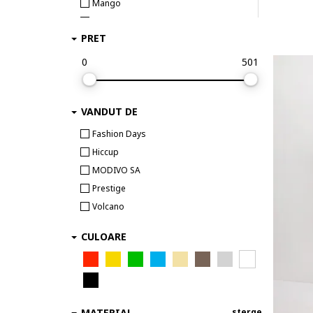
Mango
Mixray
PRET
Stylove
Tatuum
0
501
TWIST
Volcano
VANDUT DE
Fashion Days
Hiccup
MODIVO SA
Prestige
Volcano
CULOARE
MATERIAL
sterge