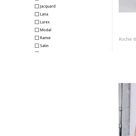
Jacquard
Lana
Lurex
Modal
Ramie
Satin
Viscoza
Casmir
Lyocell
Matase
Piele naturala
In
Catifea
Tricot
Stofa
Dantela
Sintetic