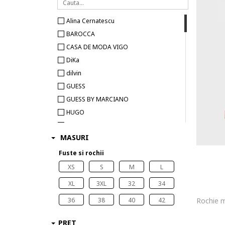
Alina Cernatescu
BAROCCA
CASA DE MODA VIGO
DiKa
dilvin
GUESS
GUESS BY MARCIANO
HUGO
Ipekyol
MASURI
Liu Jo
Motivi
Fuste si rochii
XS
S
M
L
XL
3XL
32
34
36
38
40
42
PRET