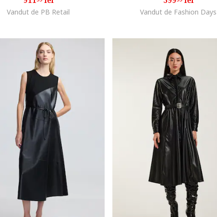
911
lei
399
lei
Vandut de PB Retail
Vandut de Fashion Days