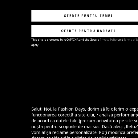
OFERTE PENTRU FEMEI
OFERTE PENTRU BARBATI
This site is protected by reCAPTCHA and the Google
Privacy Policy
and
Terms of S
apply.
BRAVO!
Te-ai abonat cu succes la newsletter folosind adres
e-mail
%email%
.
Ti-am pregatit noutati despre brandurile noastre,
selectii exclusive si ultimele tendinte in moda!
Salut! Noi, la Fashion Days, dorim să îți oferim o expe
funcționarea corectă a site-ului, • analiza performanțe
de acord ca datele tale (precum activitatea pe site și i
noștri pentru scopurile de mai sus. Dacă alegi „Refuz”,
vom afișa reclame personalizate. Poți modifica prefer