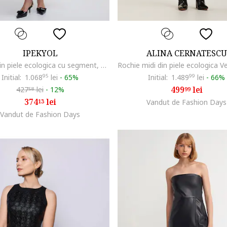
IPEKYOL
ALINA CERNATESCU
Rochie din piele ecologica cu segment, Negru
Initial:
1.068
95
lei
-
65%
Initial:
1.489
99
lei
-
66%
499
lei
427
lei
-
12%
99
58
374
lei
13
Vandut de Fashion Days
Vandut de Fashion Days