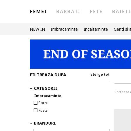
FEMEI
BARBATI
FETE
BAIETI
NEW IN
Imbracaminte
Incaltaminte
Genti si 
FILTREAZA DUPA
sterge tot
CATEGORII
Sorteaza
Imbracaminte
Rochii
Fuste
BRANDURI