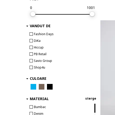
0
1001
VANDUT DE
Fashion Days
DiKa
Hiccup
PB Retail
Savio Group
Shop4u
CULOARE
MATERIAL
sterge
Bumbac
Denim