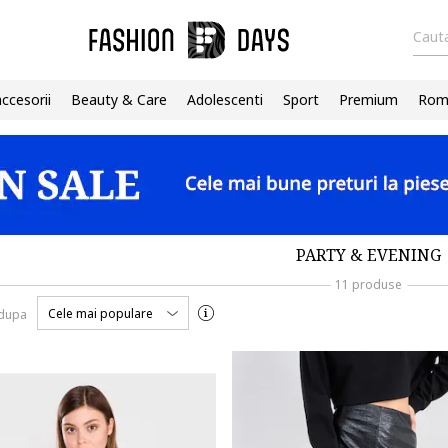
Cauta
accesorii
Beauty & Care
Adolescenti
Sport
Premium
Roma
PARTY & EVENING
11 produse
Cele mai populare
 dupa