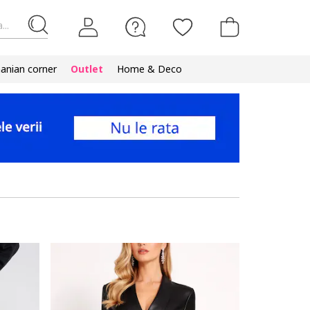
...
nian corner
Outlet
Home & Deco