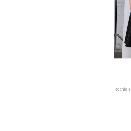
Piele ecologica
Brocart
Plasa
Bumbac organic
Acril
Tafta
Bambus
Tul
Organza