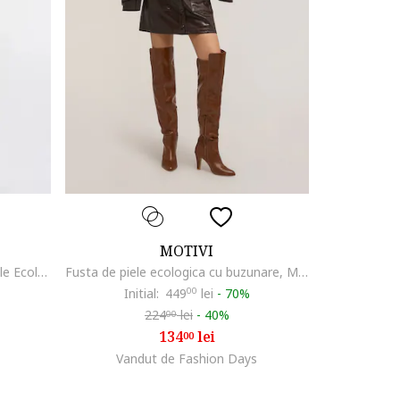
MOTIVI
Rochie Midi, Eleganta, Negru, Piele Ecologica, Fara Bretele
Fusta de piele ecologica cu buzunare, Maro cognac
Initial:
449
00
lei
-
70%
224
lei
-
40%
00
134
lei
00
Vandut de Fashion Days