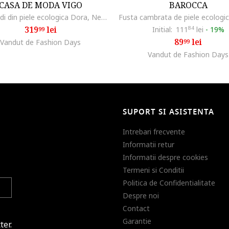
CASA DE MODA VIGO
BAROCCA
Fusta midi din piele ecologica Dora, Negru
319
lei
Initial:
111
84
lei
-
19%
99
89
lei
Vandut de Fashion Days
99
Vandut de Fashion Days
SUPORT SI ASISTENTA
Intrebari frecvente
Informatii retur
Informatii despre cookies
Termeni si Conditii
Politica de Confidentialitate
Despre noi
Contact
Garantie
ter.