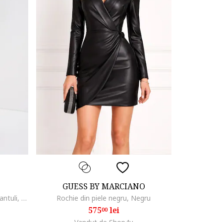
GUESS BY MARCIANO
Fusta-creion de piele ecologica Rantuli, Negru
Rochie din piele negru, Negru
575
lei
00