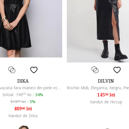
DIKA
DILVIN
Rochie evazata fara maneci din piele ecologica
145
lei
Initial:
749
00
lei
-
34%
99
519
lei
-
5%
Vandut de Hiccup
00
489
lei
00
Vandut de DiKa