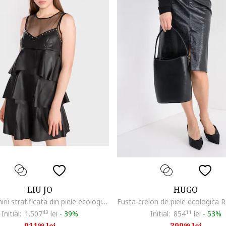
LIU JO
HUGO
Rochie mini stratificata din piele ecologica
Initial:
1.507
43
lei
-
39%
Initial:
854
11
lei
-
53%
99
99