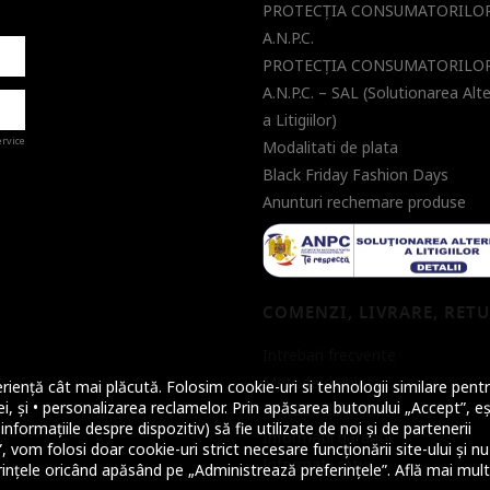
PROTECŢIA CONSUMATORILOR
A.N.P.C.
PROTECŢIA CONSUMATORILOR
A.N.P.C. – SAL (Solutionarea Alt
a Litigiilor)
ervice
Modalitati de plata
Black Friday Fashion Days
Anunturi rechemare produse
a de
COMENZI, LIVRARE, RET
Intrebari frecvente
Metode de plata
riență cât mai plăcută. Folosim cookie-uri si tehnologii similare pentr
i, și • personalizarea reclamelor. Prin apăsarea butonului „Accept”, eș
Metode de livrare
nformațiile despre dispozitiv) să fie utilizate de noi și de partenerii
Informatii garantii
 vom folosi doar cookie-uri strict necesare funcționării site-ului și nu
Informatii retur
ințele oricând apăsând pe „Administrează preferințele”. Află mai mul