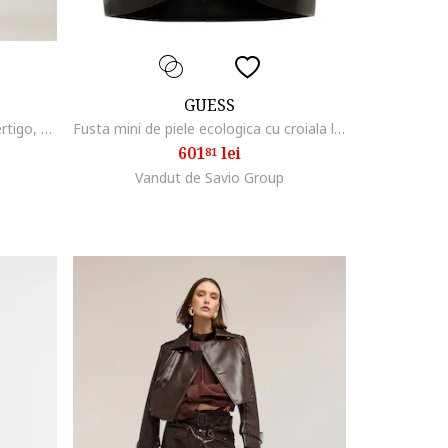
GUESS
Rochie midi din piele ecologica Vertigo, Negru
Fusta mini de piele ecologica cu croiala lalea, Negru
601
lei
81
Vandut de Savio Group