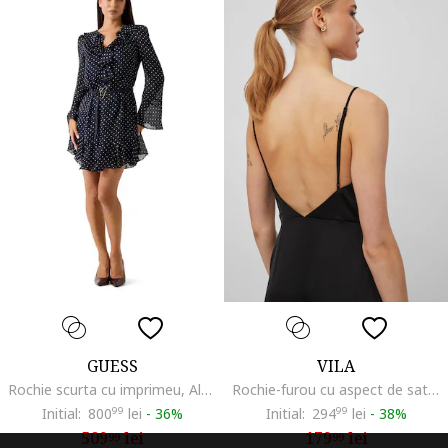
GUESS
VILA
Rochie scurta cu imprimeu, Albastru ultramarin
Rochie-furou cu aspect de satin, Negru
Initial:
800
99
lei
-
36%
Initial:
294
99
lei
-
38%
509
lei
179
lei
99
99