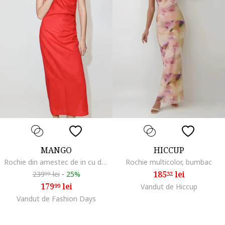
MANGO
HICCUP
Rochie din amestec de in cu decolteu pe un umar, Rosu vermillion
Rochie multicolor, bumbac
185
lei
239
lei
-
25%
32
99
179
lei
99
Vandut de Hiccup
Vandut de Fashion Days