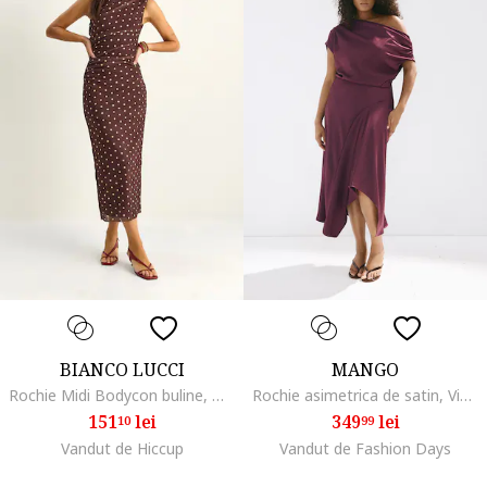
BIANCO LUCCI
MANGO
Rochie Midi Bodycon buline, maro, poliester
Rochie asimetrica de satin, Violet pruna
151
lei
349
lei
10
99
Vandut de Hiccup
Vandut de Fashion Days