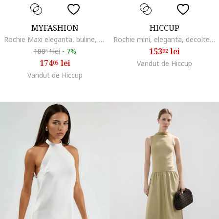
MYFASHION
HICCUP
Rochie Maxi eleganta, buline, alb prafuit
Rochie mini, eleganta, decolteu in V, alb prafuit, bumbac
153
lei
188
lei
-
7%
92
64
174
lei
05
Vandut de Hiccup
Vandut de Hiccup