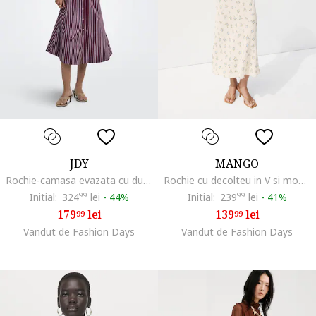
JDY
MANGO
Rochie-camasa evazata cu dungi, Lila/Violet pruna
Rochie cu decolteu in V si model floral, Alb fildes/Albastru lavanda/Verde feriga
Initial:
324
99
lei
-
44%
Initial:
239
99
lei
-
41%
179
lei
139
lei
99
99
Vandut de Fashion Days
Vandut de Fashion Days