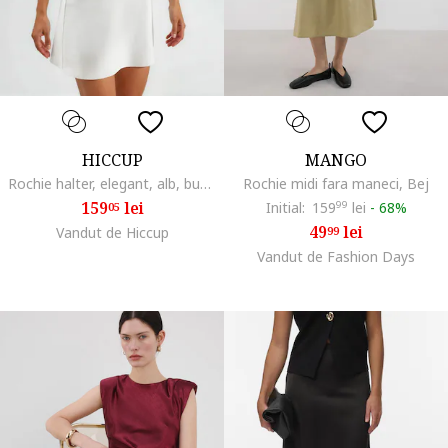
HICCUP
MANGO
Rochie halter, elegant, alb, bumbac/poliester/elastan
Rochie midi fara maneci, Bej
159
lei
Initial:
159
99
lei
-
68%
05
49
lei
Vandut de Hiccup
99
Vandut de Fashion Days