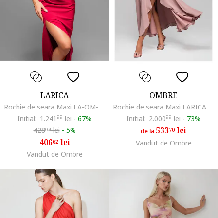
LARICA
OMBRE
Rochie de seara Maxi LA-OM-DLR063, Rosu
Rochie de seara Maxi LARICA LA-OM-DLR196, Roz deschis
Initial:
1.241
99
lei
-
67%
Initial:
2.000
99
lei
-
73%
533
lei
428
lei
-
5%
70
04
de la
406
lei
62
Vandut de Ombre
Vandut de Ombre