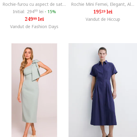
Rochie-furou cu aspect de satin, Verde masliniu
Rochie Mini Femei, Elegant, Alb, Broderie, Poliester/Lycra
195
lei
Initial:
294
99
lei
-
15%
19
249
lei
99
Vandut de Hiccup
Vandut de Fashion Days