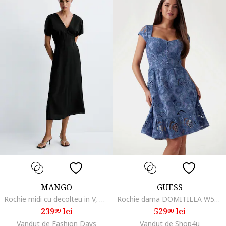
MANGO
GUESS
Rochie midi cu decolteu in V, Negru
Rochie dama DOMITILLA W5GK50, Albastru
239
lei
529
lei
99
00
Vandut de Fashion Days
Vandut de Shop4u