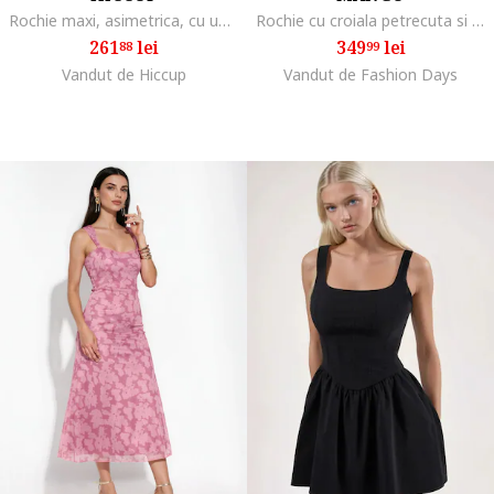
Rochie maxi, asimetrica, cu un umar gol, maro, satin
Rochie cu croiala petrecuta si model cu doua randuri de nasturi, Crem
261
lei
349
lei
88
99
Vandut de Hiccup
Vandut de Fashion Days