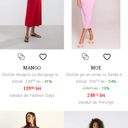
MANGO
MOE
Rochie dreapta cu decupaje si snururi, Rosu
Rochie pe un umar cu funda decorativa,
Initial:
239
99
lei
-
41%
Initial:
550
54
lei
-
54%
139
lei
276
lei
-
10%
99
36
248
lei
Vandut de Fashion Days
72
Vandut de Prestige