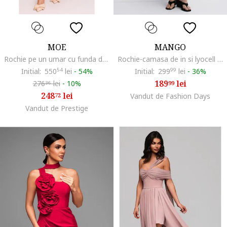
MOE
MANGO
Rochie pe un umar cu funda decorativa,
Rochie-camasa de in si lyocell cu o curea in talie, Bleumarin
Initial:
550
54
lei
-
54%
Initial:
299
99
lei
-
36%
189
lei
276
lei
-
10%
99
36
248
lei
72
Vandut de Fashion Days
Vandut de Prestige