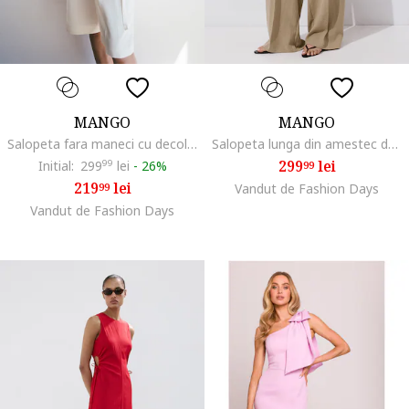
MANGO
MANGO
Salopeta fara maneci cu decolteu in V si aspect 2in1, Alb fildes
Salopeta lunga din amestec de lyocell cu model 2in1, Maro nisip
299
lei
Initial:
299
99
lei
-
26%
99
219
lei
99
Vandut de Fashion Days
Vandut de Fashion Days