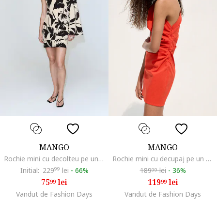
MANGO
MANGO
Rochie mini cu decolteu pe un umar, Negru/Bej deschis
Rochie mini cu decupaj pe un umar, Portocaliu mandarina
Initial:
229
99
lei
-
66%
189
lei
-
36%
99
75
lei
119
lei
99
99
Vandut de Fashion Days
Vandut de Fashion Days