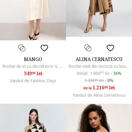
MANGO
ALINA CERNATESCU
Rochie de in cu decolteu in V, Bej deschis
Rochie midi din viscoza cu broderii Argus, Bej
349
lei
Initial:
1.900
00
lei
-
36%
99
1.330
lei
-
8%
Vandut de Fashion Days
00
1.216
lei
00
de la
Vandut de Alina Cernatescu