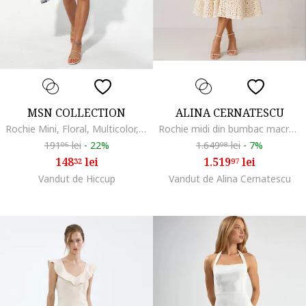
MSN COLLECTION
ALINA CERNATESCU
Rochie Mini, Floral, Multicolor, Sifon, Maneci lungi
Rochie midi din bumbac macrame CHIARA
191
lei
-
22%
1.649
lei
-
7%
06
98
148
lei
1.519
lei
32
97
Vandut de Hiccup
Vandut de Alina Cernatescu