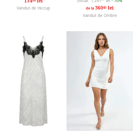
134
lei
Initial:
1.241
lei
-
70%
50
360
lei
Vandut de Hiccup
45
de la
Vandut de Ombre