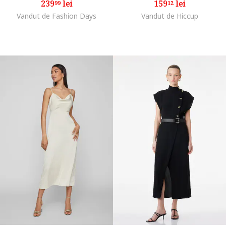
239
lei
159
lei
99
12
Vandut de Fashion Days
Vandut de Hiccup