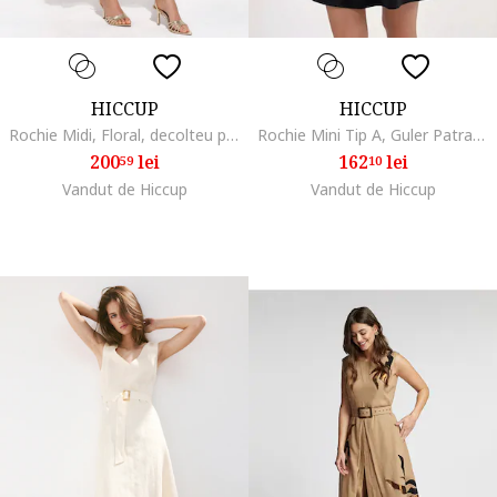
HICCUP
HICCUP
Rochie Midi, Floral, decolteu patrat, Roz Pudra, Poliester
Rochie Mini Tip A, Guler Patrat, Elastic, Negru, Femei
200
lei
162
lei
59
10
Vandut de Hiccup
Vandut de Hiccup