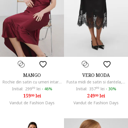
MANGO
VERO MODA
Rochie din satin cu umeri intariti, Rosu inchis
Fusta midi de satin si dantela, Negru
Initial:
299
99
lei
-
46%
Initial:
357
99
lei
-
30%
159
lei
249
lei
99
99
Vandut de Fashion Days
Vandut de Fashion Days