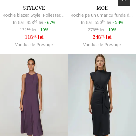
STYLOVE
MOE
Rochie blazer, Style, Poliester, Alb
Rochie pe un umar cu funda decorativa,
Initial:
358
99
lei
-
67%
Initial:
550
54
lei
-
54%
131
lei
-
10%
276
lei
-
10%
59
36
118
lei
248
lei
43
72
Vandut de Prestige
Vandut de Prestige