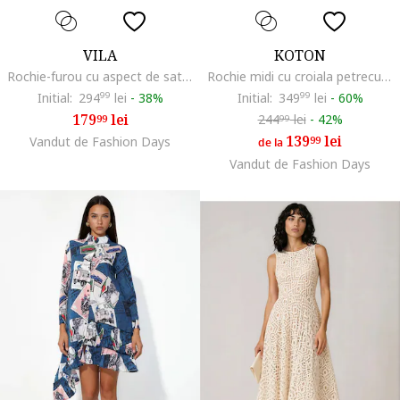
VILA
KOTON
Rochie-furou cu aspect de satin, Alb fildes
Rochie midi cu croiala petrecuta si curea in talie, Negru
Initial:
294
99
lei
-
38%
Initial:
349
99
lei
-
60%
179
lei
244
lei
-
42%
99
99
139
lei
Vandut de Fashion Days
99
de la
Vandut de Fashion Days