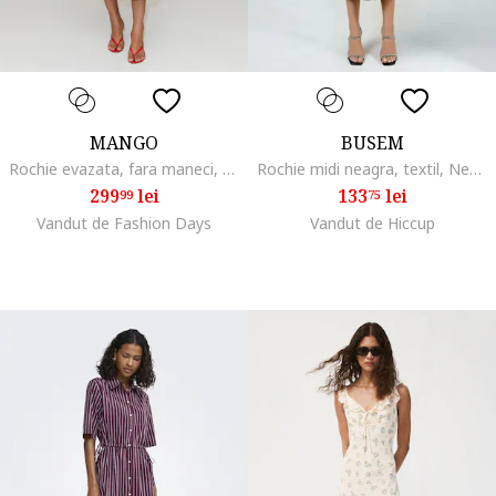
MANGO
BUSEM
Rochie evazata, fara maneci, Deep Purple
Rochie midi neagra, textil, Negru
299
lei
133
lei
99
75
Vandut de Fashion Days
Vandut de Hiccup