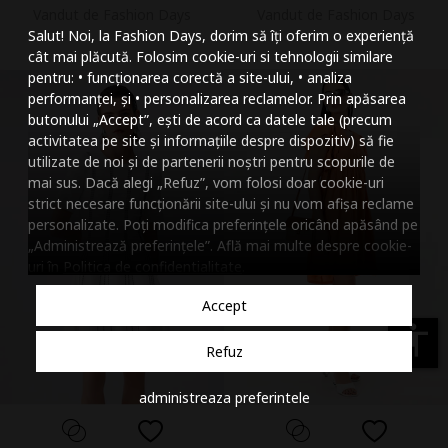
Vandut de Fashion Days
Vandut de Fashion Days
Mareste dimensiunea
Salut! Noi, la Fashion Days, dorim să îți oferim o experiență
Micsoreaza dimensiu
cât mai plăcută. Folosim cookie-uri si tehnologii similare
pentru: • funcționarea corectă a site-ului, • analiza
Mareste spatierea tex
performanței, și • personalizarea reclamelor. Prin apăsarea
butonului „Accept”, ești de acord ca datele tale (precum
Micsoreaza spatierea
activitatea pe site și informațiile despre dispozitiv) să fie
utilizate de noi și de partenerii noștri pentru scopurile de
Mareste inaltimea ra
mai sus. Dacă alegi „Refuz”, vom folosi doar cookie-uri
strict necesare funcționării site-ului și nu vom afișa reclame
Micsoreaza inaltimea
personalizate. Poți modifica preferințele oricând apăsând pe
„Administrează preferințele”. Află mai multe despre cookie-
Inverseaza culorile
uri în
Politica de confidentialitate
.
Nuante de gri
Accept
Cursor mare
accessibility
Refuz
Subliniaza link-urile
administreaza preferintele
Dezactiveaza animatii