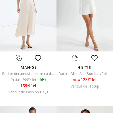
MANGO
HICCUP
Rochie din amestec de in cu decolteu cu volane, Crem
Rochie Mini, Alb, Bumbac/Poliester/Elastan
123
lei
Initial:
299
99
lei
-
46%
27
de la
159
lei
99
Vandut de Hiccup
Vandut de Fashion Days