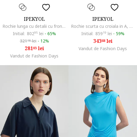
IPEKYOL
IPEKYOL
Rochie lunga cu detalii cu fronseuri, Negru
Rochie scurta cu croiala in A, Negru
Initial:
802
95
lei
-
65%
Initial:
859
19
lei
-
59%
343
lei
321
lei
-
12%
68
18
281
lei
03
Vandut de Fashion Days
Vandut de Fashion Days