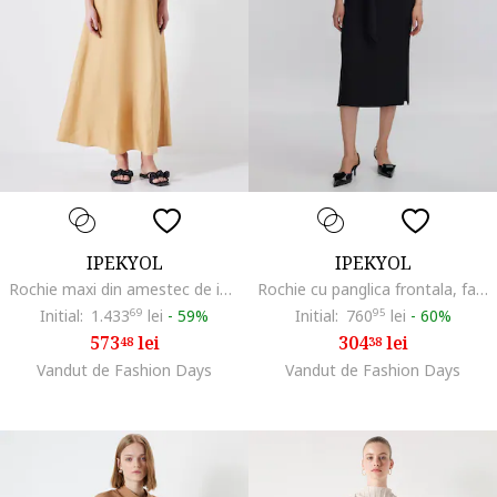
IPEKYOL
IPEKYOL
Rochie maxi din amestec de in cu croiala in A, Alb/Bej
Rochie cu panglica frontala, fara maneci, Negru
Initial:
1.433
69
lei
-
59%
Initial:
760
95
lei
-
60%
573
lei
304
lei
48
38
Vandut de Fashion Days
Vandut de Fashion Days