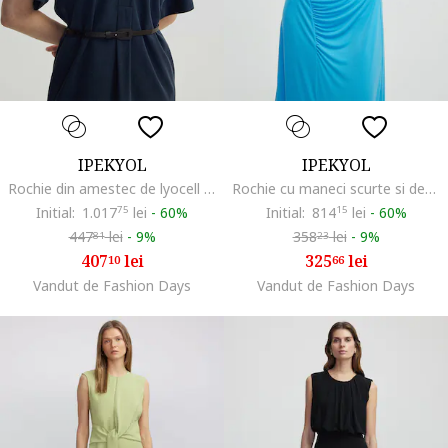
IPEKYOL
IPEKYOL
Rochie din amestec de lyocell cu buzunare laterale, Albastru ultramarin
Rochie cu maneci scurte si detalii cu fronseuri, Albastru deschis neon
Initial:
1.017
75
lei
-
60%
Initial:
814
15
lei
-
60%
447
lei
-
9%
358
lei
-
9%
81
23
407
lei
325
lei
10
66
Vandut de Fashion Days
Vandut de Fashion Days