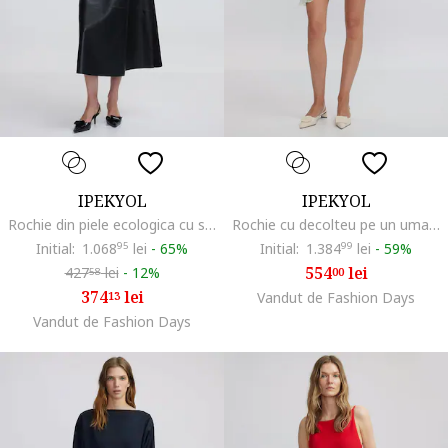
IPEKYOL
IPEKYOL
Rochie din piele ecologica cu segment, Negru
Rochie cu decolteu pe un umar si volane, Alb/Verde
Initial:
1.068
95
lei
-
65%
Initial:
1.384
99
lei
-
59%
554
lei
427
lei
-
12%
00
58
374
lei
13
Vandut de Fashion Days
Vandut de Fashion Days