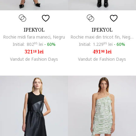
IPEKYOL
IPEKYOL
Rochie midi fara maneci, Negru
Rochie maxi din tricot fin, Negru stins
Initial:
802
95
lei
-
60%
Initial:
1.229
95
lei
-
60%
321
lei
491
lei
18
98
Vandut de Fashion Days
Vandut de Fashion Days