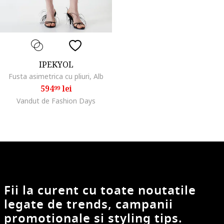
IPEKYOL
Fusta asimetrica cu pliuri, Alb
594
lei
99
Vandut de Fashion Days
Fii la curent cu toate noutatile
legate de trends, campanii
promotionale si styling tips.