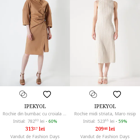
IPEKYOL
IPEKYOL
Rochie din bumbac cu croiala dreapta, Caramel
Rochie midi striata, Maro nisip
Initial:
782
93
lei
-
60%
Initial:
523
65
lei
-
59%
313
lei
209
lei
17
46
Vandut de Fashion Days
Vandut de Fashion Days