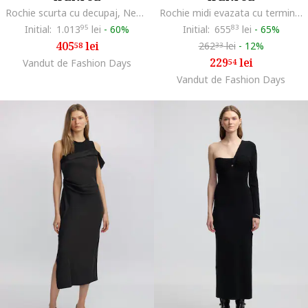
Rochie scurta cu decupaj, Negru
Rochie midi evazata cu terminatie asimetrica, Albastru glaciar
Initial:
1.013
95
lei
-
60%
Initial:
655
83
lei
-
65%
405
lei
262
lei
-
12%
58
33
229
lei
Vandut de Fashion Days
54
Vandut de Fashion Days