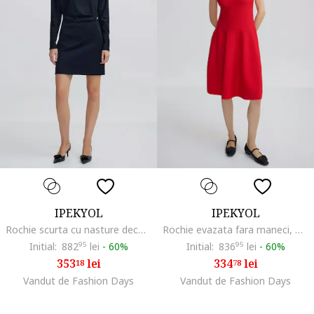
IPEKYOL
IPEKYOL
Rochie scurta cu nasture decorativ tip bijuterie, Albastru ultramarin
Rochie evazata fara maneci, Rosu vermillion
Initial:
882
95
lei
-
60%
Initial:
836
95
lei
-
60%
353
lei
334
lei
18
78
Vandut de Fashion Days
Vandut de Fashion Days