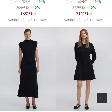
Initial:
523
65
lei
-
64%
Initial:
604
99
lei
-
64%
209
lei
-
12%
242
lei
-
12%
46
00
183
lei
211
lei
28
75
Vandut de Fashion Days
Vandut de Fashion Days