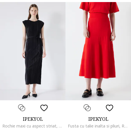
IPEKYOL
IPEKYOL
Rochie maxi cu aspect striat, Negru
Fusta cu talie inalta si pliuri, Rosu vermillion