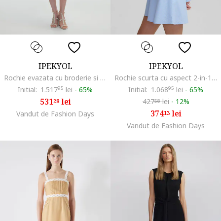
IPEKYOL
IPEKYOL
Rochie evazata cu broderie si decupaj pe spate, Alb/Bej
Rochie scurta cu aspect 2-in-1, Albastru deschis
Initial:
1.517
95
lei
-
65%
Initial:
1.068
95
lei
-
65%
531
lei
427
lei
-
12%
28
58
374
lei
Vandut de Fashion Days
13
Vandut de Fashion Days