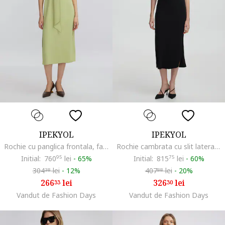
IPEKYOL
IPEKYOL
Rochie cu panglica frontala, fara maneci, Galben pai
Rochie cambrata cu slit lateral, Negru
Initial:
760
95
lei
-
65%
Initial:
815
75
lei
-
60%
304
lei
-
12%
407
lei
-
20%
38
88
266
lei
326
lei
33
30
Vandut de Fashion Days
Vandut de Fashion Days