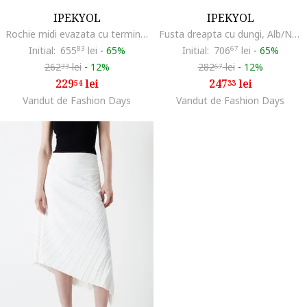
IPEKYOL
IPEKYOL
Rochie midi evazata cu terminatie asimetrica, Negru
Fusta dreapta cu dungi, Alb/Negru
Initial:
655
83
lei
-
65%
Initial:
706
67
lei
-
65%
262
lei
-
12%
282
lei
-
12%
33
67
229
lei
247
lei
54
33
Vandut de Fashion Days
Vandut de Fashion Days