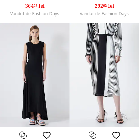
364
lei
292
lei
78
93
Vandut de Fashion Days
Vandut de Fashion Days