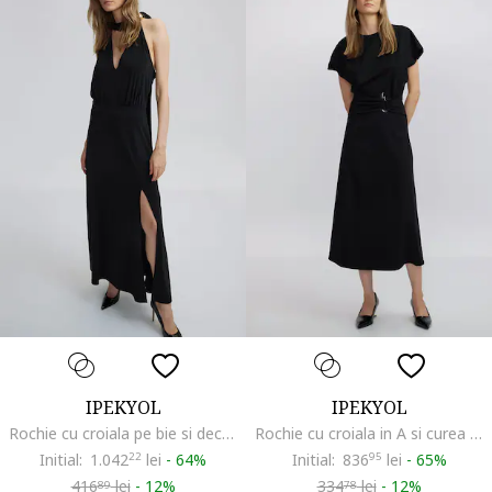
IPEKYOL
IPEKYOL
Rochie cu croiala pe bie si decupaje, Negru
Rochie cu croiala in A si curea asortata in talie, Negru
Initial:
1.042
22
lei
-
64%
Initial:
836
95
lei
-
65%
416
lei
-
12%
334
lei
-
12%
89
78