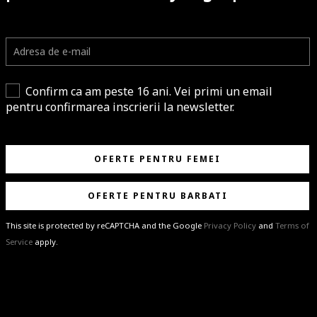
Confirm ca am peste 16 ani. Vei primi un email
pentru confirmarea inscrierii la newsletter.
OFERTE PENTRU FEMEI
OFERTE PENTRU BARBATI
This site is protected by reCAPTCHA and the Google
Privacy Policy
and
Terms of
Service
apply.
BRAVO!
Te-ai abonat cu succes la newsletter folosind adresa de e-mail
%email%
.
Ti-am pregatit noutati despre brandurile noastre, selectii exclusive si