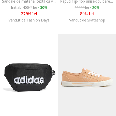
Sandale de material textil cu velcro, insertii de piele si bareta separatoare Midform Infinity, Negru
Papuci flip-flop unisex cu bareta separatoare, din cauciuc, Alb fildes
Initial:
400
99
lei
-
30%
111
lei
-
20%
95
279
lei
89
lei
99
51
Vandut de Fashion Days
Vandut de Skateshop