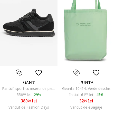
GANT
PUNTA
Pantofi sport cu insertii de piele intoarsa si fetru, Negru
Geanta 10414, Verde deschis
556
lei
-
29%
Initial:
61
01
lei
-
45%
18
389
lei
32
lei
99
99
Vandut de Fashion Days
Vandut de eBagaje