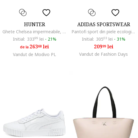
HUNTER
ADIDAS SPORTSWEAR
Ghete Chelsea impermeabile, Negru
Pantofi sport din piele ecologica cu detalii logo Court, Alb/Negru
Initial:
333
99
lei
-
21%
Initial:
305
03
lei
-
31%
263
lei
209
lei
68
99
de la
Vandut de Fashion Days
Vandut de Modivo PL