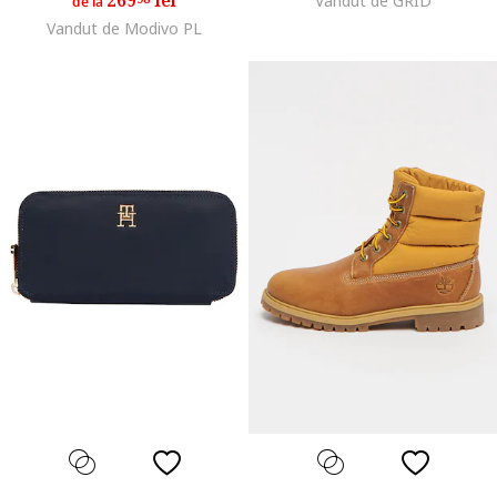
269
lei
Vandut de GRID
de la
Vandut de Modivo PL