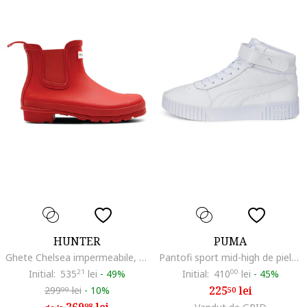
HUNTER
PUMA
Ghete Chelsea impermeabile, Rosu
Pantofi sport mid-high de piele si piele ecologica Carina 2.0, Alb murdar
Initial:
535
21
lei
-
49%
Initial:
410
00
lei
-
45%
225
lei
299
lei
-
10%
50
99
98