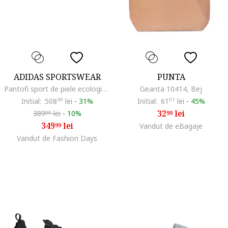
ADIDAS SPORTSWEAR
PUNTA
Pantofi sport de piele ecologica Zntasy, Alb
Geanta 10414, Bej
Initial:
508
39
lei
-
31%
Initial:
61
01
lei
-
45%
32
lei
389
lei
-
10%
99
99
349
lei
99
Vandut de eBagaje
Vandut de Fashion Days