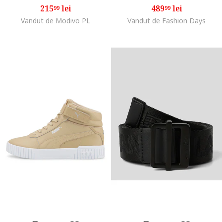
215
lei
489
lei
99
99
Vandut de Modivo PL
Vandut de Fashion Days