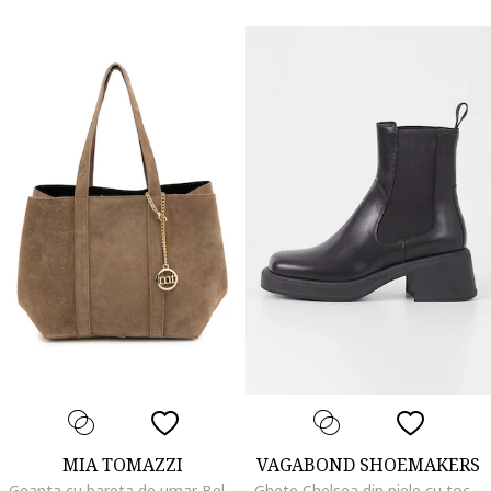
MIA TOMAZZI
VAGABOND SHOEMAKERS
Geanta cu bareta de umar Belisario, Maro deschis
Ghete Chelsea din piele cu toc masiv, Negru