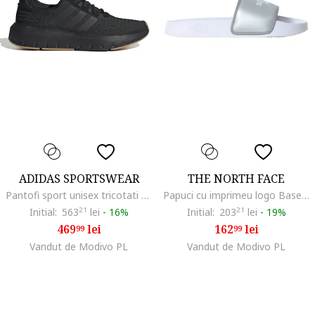
ADIDAS SPORTSWEAR
THE NORTH FACE
Pantofi sport unisex tricotati cu detalii striate Swift Run, Negru
Papuci cu imprimeu logo Base Camp, Alb/Argintiu
Initial:
563
21
lei
-
16%
Initial:
203
21
lei
-
19%
469
lei
162
lei
99
99
Vandut de Modivo PL
Vandut de Modivo PL