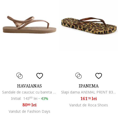
HAVAIANAS
IPANEMA
Sandale de cauciuc cu bareta separatoare Flash Urban, Auriu
Slapi dama ANIMAL PRINT 83846 BP653, Bej
161
lei
Initial:
143
99
lei
-
43%
70
80
lei
99
Vandut de Roca Shoes
Vandut de Fashion Days