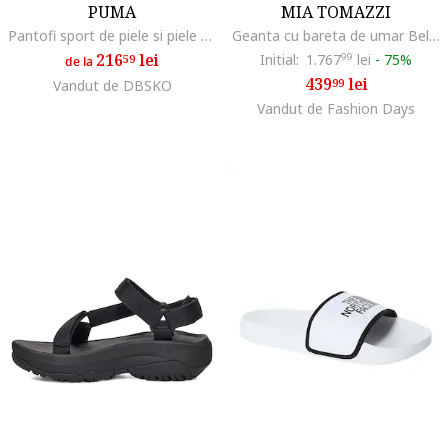
PUMA
MIA TOMAZZI
Pantofi sport de piele si piele ecologica Carina 2.0, Alb optic
Geanta cu bareta de umar Belisario, Maro inchis
216
lei
Initial:
1.767
99
lei
-
75%
59
de la
439
lei
99
Vandut de DBSKO
Vandut de Fashion Days