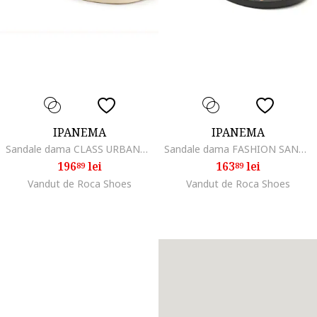
IPANEMA
IPANEMA
Sandale dama CLASS URBANE 83766 BO419, Bej
Sandale dama FASHION SAND 82842 BL732, Alb
196
lei
163
lei
89
89
Vandut de Roca Shoes
Vandut de Roca Shoes