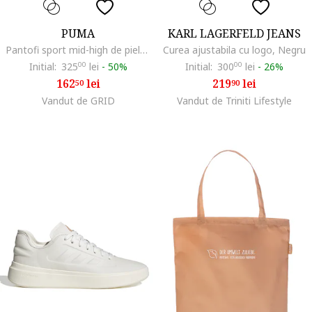
PUMA
KARL LAGERFELD JEANS
Pantofi sport mid-high de piele si piele ecologica Carina 2.0, Bej
Curea ajustabila cu logo, Negru
Initial:
325
00
lei
-
50%
Initial:
300
00
lei
-
26%
162
lei
219
lei
50
90
Vandut de GRID
Vandut de Triniti Lifestyle