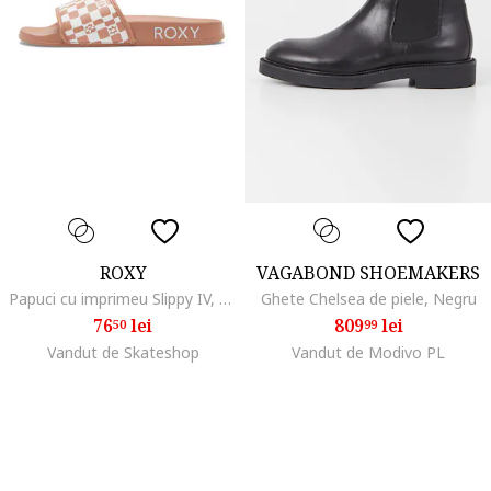
ROXY
VAGABOND SHOEMAKERS
Papuci cu imprimeu Slippy IV, Alb/Bej
Ghete Chelsea de piele, Negru
76
lei
809
lei
50
99
Vandut de Skateshop
Vandut de Modivo PL