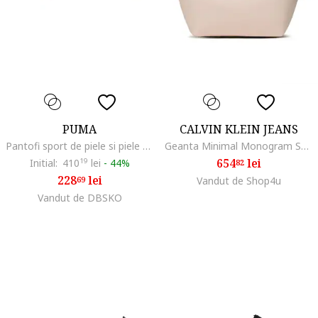
PUMA
CALVIN KLEIN JEANS
Pantofi sport de piele si piele ecologica Carina 2.0, Alb
Geanta Minimal Monogram Shopper28 K60K610687, Bej
654
lei
Initial:
410
19
lei
-
44%
82
228
lei
69
Vandut de Shop4u
Vandut de DBSKO