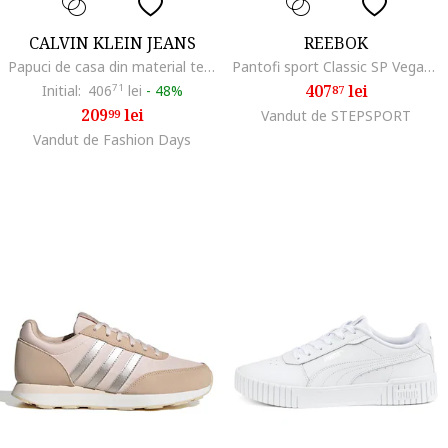
CALVIN KLEIN JEANS
REEBOK
Papuci de casa din material textil, Negru
Pantofi sport Classic SP Vegan, Alb
407
lei
Initial:
406
71
lei
-
48%
87
209
lei
99
Vandut de STEPSPORT
Vandut de Fashion Days