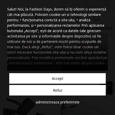
Mareste dimensiunea
Salut! Noi, la Fashion Days, dorim să îți oferim o experiență
Micsoreaza dimensiu
cât mai plăcută. Folosim cookie-uri si tehnologii similare
pentru: • funcționarea corectă a site-ului, • analiza
Mareste spatierea tex
performanței, și • personalizarea reclamelor. Prin apăsarea
ADIDAS SPORTSWEAR
VAGABOND SHOEMAKERS
butonului „Accept”, ești de acord ca datele tale (precum
Micsoreaza spatierea
Pantofi sport de piele ecologica Grand Court 2.0, Alb murdar
Botine de piele cu varf patrat, Maro
activitatea pe site și informațiile despre dispozitiv) să fie
Initial:
400
21
lei
-
19%
827
lei
-
10%
99
utilizate de noi și de partenerii noștri pentru scopurile de
Mareste inaltimea ra
322
lei
745
lei
mai sus. Dacă alegi „Refuz”, vom folosi doar cookie-uri
99
18
strict necesare funcționării site-ului și nu vom afișa reclame
Vandut de Modivo PL
Vandut de Modivo PL
Micsoreaza inaltimea
personalizate. Poți modifica preferințele oricând apăsând pe
„Administrează preferințele”. Află mai multe despre cookie-
Inverseaza culorile
uri în
Politica de confidentialitate
.
Nuante de gri
Accept
Cursor mare
accessibility
Refuz
Subliniaza link-urile
administreaza preferintele
Dezactiveaza animatii