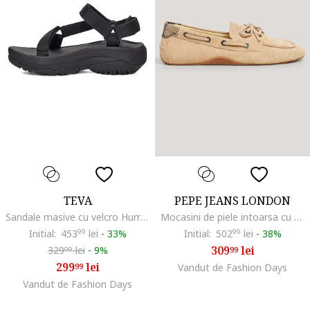
TEVA
PEPE JEANS LONDON
Sandale masive cu velcro Hurricane, Negru stins
Mocasini de piele intoarsa cu varf rotund, Maro nisip
Initial:
453
99
lei
-
33%
Initial:
502
99
lei
-
38%
309
lei
329
lei
-
9%
99
99
299
lei
99
Vandut de Fashion Days
Vandut de Fashion Days