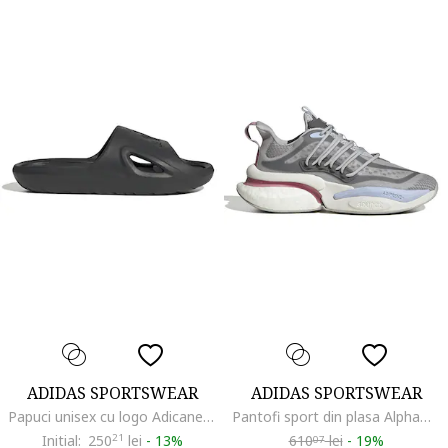
ADIDAS SPORTSWEAR
ADIDAS SPORTSWEAR
Papuci unisex cu logo Adicane, Negru
Pantofi sport din plasa AlphaBoost V1, Gri
Initial:
250
21
lei
-
13%
610
lei
-
19%
07