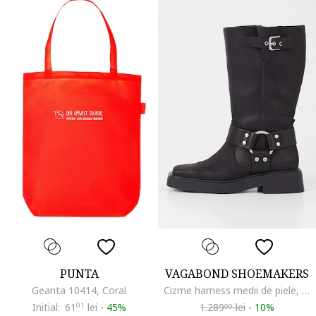
PUNTA
VAGABOND SHOEMAKERS
Geanta 10414, Coral
Cizme harness medii de piele, Negru
Initial:
61
01
lei
-
45%
1.289
lei
-
10%
99