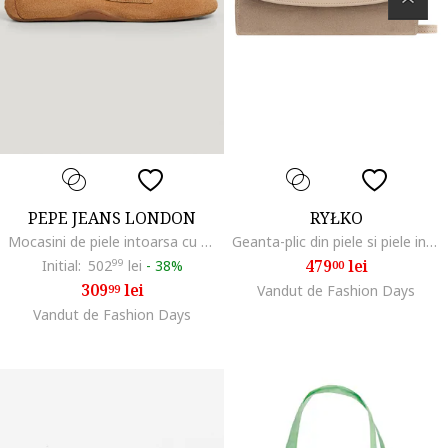
PEPE JEANS LONDON
RYŁKO
Mocasini de piele intoarsa cu varf rotund, Maro scortisoara
Geanta-plic din piele si piele intoarsa cu bareta din lant, Bej deschis
479
lei
Initial:
502
99
lei
-
38%
00
309
lei
99
Vandut de Fashion Days
Vandut de Fashion Days