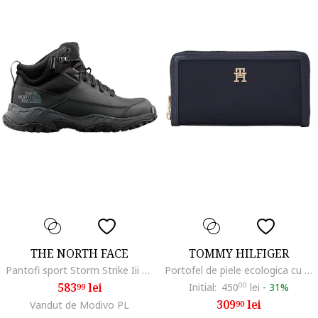
THE NORTH FACE
TOMMY HILFIGER
Pantofi sport Storm Strike Iii WP, Textil/Piele ecologica, Negru, Negru
Portofel de piele ecologica cu fermoar Essential, Bleumarin
583
lei
Initial:
450
00
lei
-
31%
99
309
lei
Vandut de Modivo PL
90