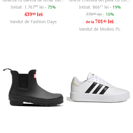
Initial:
1.767
99
lei
-
75%
Initial:
866
21
lei
-
19%
439
lei
779
lei
-
10%
99
39
701
lei
Vandut de Fashion Days
45
de la
Vandut de Modivo PL