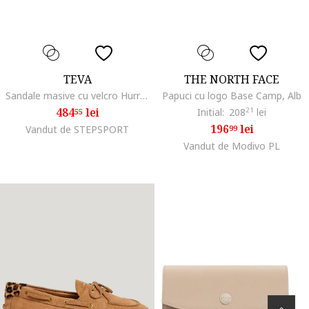
TEVA
THE NORTH FACE
Sandale masive cu velcro Hurricane, Negru stins
Papuci cu logo Base Camp, Alb
484
lei
Initial:
208
21
lei
55
196
lei
Vandut de STEPSPORT
99
Vandut de Modivo PL