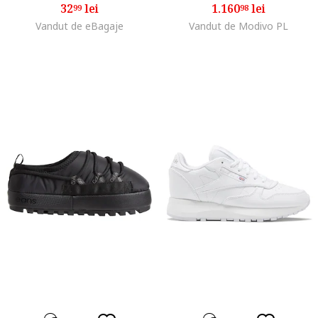
32
lei
1.160
lei
99
98
Vandut de eBagaje
Vandut de Modivo PL