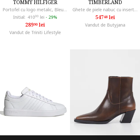
TOMMY HILFIGER
TIMBERLAND
Portofel cu logo metalic, Bleumarin
Ghete de piele nabuc cu insertie matlasata Premium, Galben inchis
547
lei
Initial:
410
00
lei
-
29%
48
289
lei
90
Vandut de Butyjana
Vandut de Triniti Lifestyle