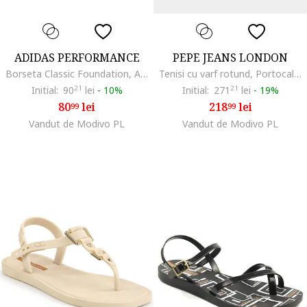
ADIDAS PERFORMANCE
PEPE JEANS LONDON
Borseta Classic Foundation, Alb/Negru
Tenisi cu varf rotund, Portocaliu pal
Initial:
90
21
lei
-
10%
Initial:
271
21
lei
-
19%
80
lei
218
lei
99
99
Vandut de Modivo PL
Vandut de Modivo PL