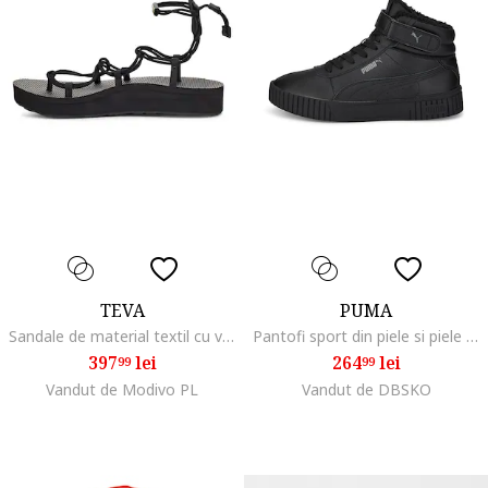
TEVA
PUMA
Sandale de material textil cu velcro, insertii de piele si bareta separatoare Midform Infinity, Negru
Pantofi sport din piele si piele ecologica Carina 2.0, Negru
397
lei
264
lei
99
99
Vandut de Modivo PL
Vandut de DBSKO