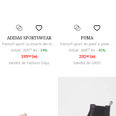
ADIDAS SPORTSWEAR
PUMA
Pantofi sport cu insertii din material textil Run 60s 3.0, Roz/Bej deschis
Pantofi sport de piele si piele ecologica Carina 2.0, Alb
Initial:
305
03
lei
-
34%
Initial:
368
00
lei
-
45%
199
lei
202
lei
99
40
Vandut de Fashion Days
Vandut de GRID