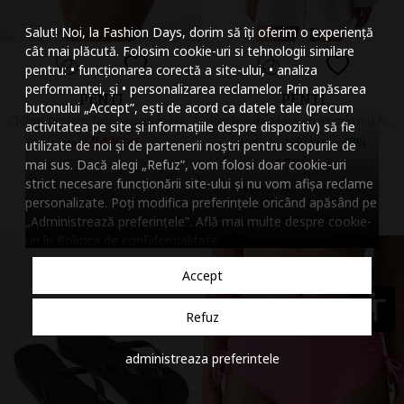
Mareste dimensiunea
Salut! Noi, la Fashion Days, dorim să îți oferim o experiență
Micsoreaza dimensiu
cât mai plăcută. Folosim cookie-uri si tehnologii similare
pentru: • funcționarea corectă a site-ului, • analiza
Mareste spatierea tex
performanței, și • personalizarea reclamelor. Prin apăsarea
PENTI
PENTI
butonului „Accept”, ești de acord ca datele tale (precum
Micsoreaza spatierea
Chiloti hipster fara cusaturi cu talie medie, Roz pal
Rochie de plaja cu imprimeu floral si decupaje, Albastru royal/Alb optic
activitatea pe site și informațiile despre dispozitiv) să fie
24
lei
Initial:
299
95
lei
-
40%
98
de la
utilizate de noi și de partenerii noștri pentru scopurile de
Mareste inaltimea ra
179
lei
mai sus. Dacă alegi „Refuz”, vom folosi doar cookie-uri
97
Vandut de Fashion Days
strict necesare funcționării site-ului și nu vom afișa reclame
Vandut de Fashion Days
Micsoreaza inaltimea
personalizate. Poți modifica preferințele oricând apăsând pe
„Administrează preferințele”. Află mai multe despre cookie-
Inverseaza culorile
uri în
Politica de confidentialitate
.
Nuante de gri
Accept
Cursor mare
accessibility
Refuz
Subliniaza link-urile
administreaza preferintele
Dezactiveaza animatii