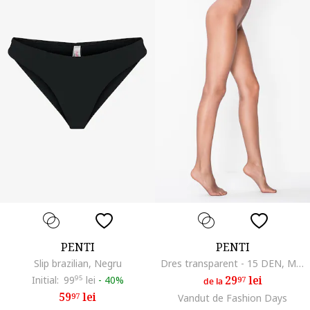
PENTI
PENTI
Slip brazilian, Negru
Dres transparent - 15 DEN, Maro
29
lei
Initial:
99
95
lei
-
40%
97
de la
59
lei
97
Vandut de Fashion Days