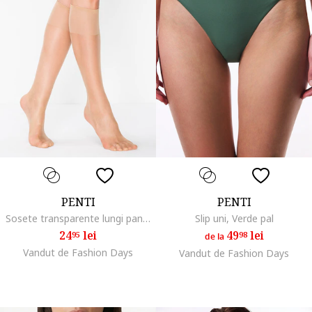
PENTI
PENTI
Sosete transparente lungi pana la genunchi, Maro nisip
Slip uni, Verde pal
24
lei
49
lei
95
98
de la
Vandut de Fashion Days
Vandut de Fashion Days