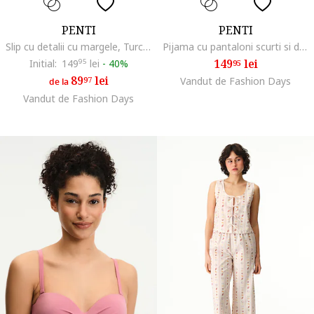
PENTI
PENTI
Slip cu detalii cu margele, Turcoaz
Pijama cu pantaloni scurti si design perorat, Roz deschis
149
lei
Initial:
149
95
lei
-
40%
95
89
lei
97
Vandut de Fashion Days
de la
Vandut de Fashion Days