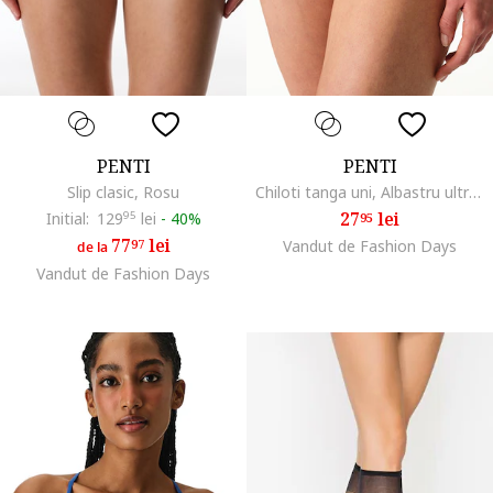
PENTI
PENTI
Slip clasic, Rosu
Chiloti tanga uni, Albastru ultramarin
27
lei
Initial:
129
95
lei
-
40%
95
77
lei
97
Vandut de Fashion Days
de la
Vandut de Fashion Days