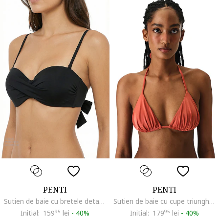
PENTI
PENTI
Sutien de baie cu bretele detasabile, Negru
Sutien de baie cu cupe triunghiulare si decolteu halter, Rosu mac
Initial:
159
95
lei
-
40%
Initial:
179
95
lei
-
40%