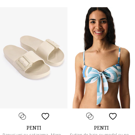
PENTI
PENTI
Papuci uni cu catarama, Maro camel
Sutien de baie cu model cu nod, Albastru azur/Alb optic/Bleumarin