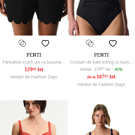
PENTI
PENTI
Pantaloni scurti uni cu buzunare, Negru
Costum de baie intreg cu burete, Negru
129
lei
Initial:
279
95
lei
-
40%
95
167
lei
Vandut de Fashion Days
97
de la
Vandut de Fashion Days