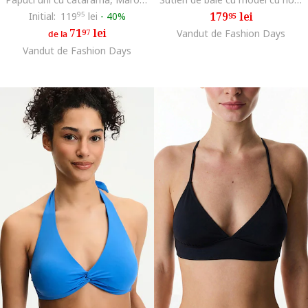
179
lei
Initial:
119
95
lei
-
40%
95
71
lei
97
Vandut de Fashion Days
de la
Vandut de Fashion Days