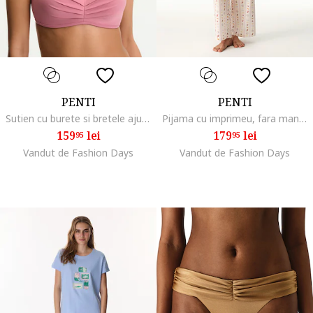
PENTI
PENTI
Sutien cu burete si bretele ajustabile, Roz prafuit
Pijama cu imprimeu, fara maneci, Multicolor
159
lei
179
lei
95
95
Vandut de Fashion Days
Vandut de Fashion Days