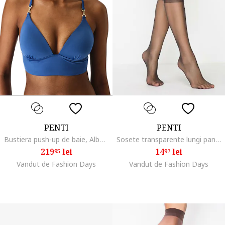
PENTI
PENTI
Bustiera push-up de baie, Albastru royal
Sosete transparente lungi pana la genunchi, Negru
219
lei
14
lei
95
97
Vandut de Fashion Days
Vandut de Fashion Days