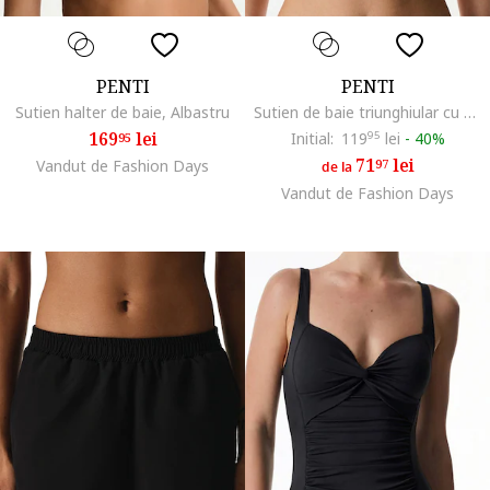
PENTI
PENTI
Sutien halter de baie, Albastru
Sutien de baie triunghiular cu burete detasabil, Negru
169
lei
Initial:
119
95
lei
-
40%
95
71
lei
Vandut de Fashion Days
97
de la
Vandut de Fashion Days