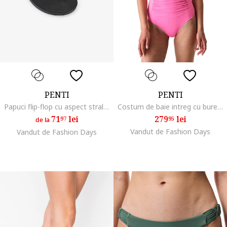
PENTI
PENTI
Papuci flip-flop cu aspect stralucitor, Negru
Costum de baie intreg cu burete, Roz aprins
71
lei
279
lei
97
95
de la
Vandut de Fashion Days
Vandut de Fashion Days