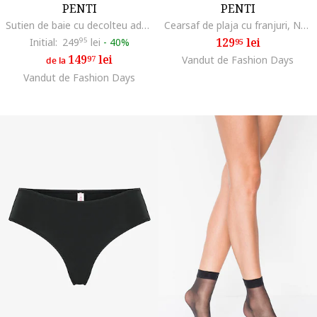
PENTI
PENTI
Sutien de baie cu decolteu adanc, Maro taupe inchis
Cearsaf de plaja cu franjuri, Nude rose/Deep Purple
129
lei
Initial:
249
95
lei
-
40%
95
149
lei
97
Vandut de Fashion Days
de la
Vandut de Fashion Days