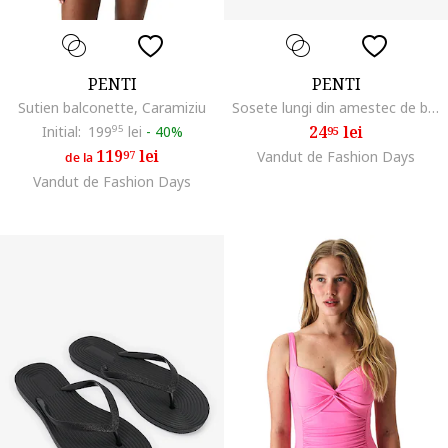
PENTI
PENTI
Sutien balconette, Caramiziu
Sosete lungi din amestec de bumbac, Alb/Roz pastel
24
lei
Initial:
199
95
lei
-
40%
95
119
lei
97
Vandut de Fashion Days
de la
Vandut de Fashion Days