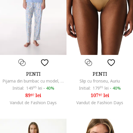
PENTI
PENTI
Pijama din bumbac cu model, Alb/Verde smarald/Albastru azur
Slip cu fronseu, Auriu
Initial:
149
95
lei
-
40%
Initial:
179
95
lei
-
40%
89
lei
107
lei
97
97
Vandut de Fashion Days
Vandut de Fashion Days