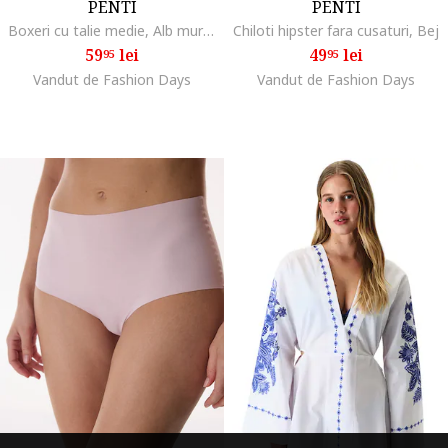
PENTI
PENTI
Boxeri cu talie medie, Alb murdar
Chiloti hipster fara cusaturi, Bej
59
lei
49
lei
95
95
Vandut de Fashion Days
Vandut de Fashion Days