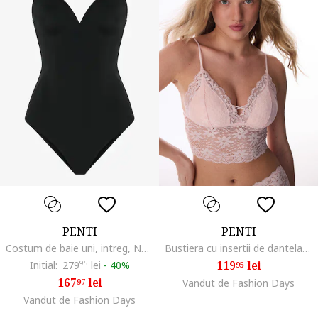
PENTI
PENTI
Costum de baie uni, intreg, Negru
Bustiera cu insertii de dantela, Roz deschis
119
lei
Initial:
279
95
lei
-
40%
95
167
lei
97
Vandut de Fashion Days
Vandut de Fashion Days