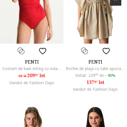
PENTI
PENTI
Costum de baie intreg cu volane, Rosu
Rochie de plaja cu talie ajustabila, Bej
209
lei
Initial:
229
95
lei
-
40%
97
de la
137
lei
97
Vandut de Fashion Days
Vandut de Fashion Days