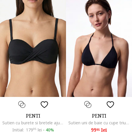
PENTI
PENTI
Sutien cu burete si bretele ajustabile, Negru
Sutien uni de baie cu cupe triunghiulare, Negru
99
lei
Initial:
179
95
lei
-
40%
95