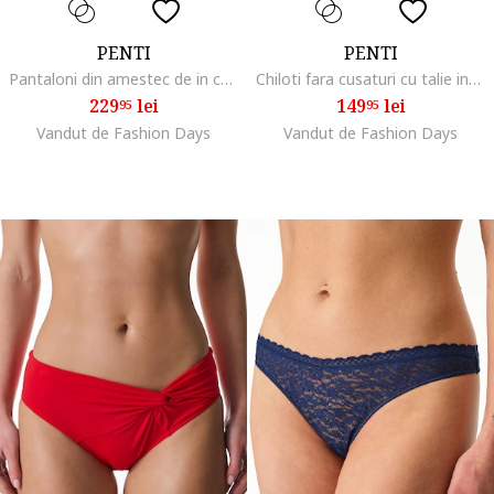
PENTI
PENTI
Pantaloni din amestec de in cu talie medie, Maro taupe deschis
Chiloti fara cusaturi cu talie inalta, Maro deschis
229
lei
149
lei
95
95
Vandut de Fashion Days
Vandut de Fashion Days