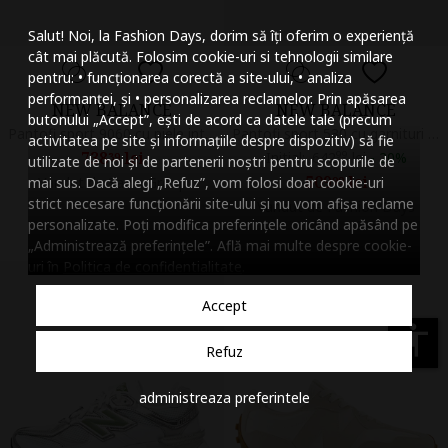
Mareste dimensiunea
Salut! Noi, la Fashion Days, dorim să îți oferim o experiență
Micsoreaza dimensiu
cât mai plăcută. Folosim cookie-uri si tehnologii similare
pentru: • funcționarea corectă a site-ului, • analiza
Mareste spatierea tex
performanței, și • personalizarea reclamelor. Prin apăsarea
NEW BALANCE
NEW BALANCE
butonului „Accept”, ești de acord ca datele tale (precum
Micsoreaza spatierea
Pantofi sport 9060 cu piele intoarsa si talpa wedge, Gri carbune
Pantofi sport 530 cu garnituri din plasa si model unisex, Alb/Gri deschis/Gri antracit
activitatea pe site și informațiile despre dispozitiv) să fie
738
lei
Initial:
642
99
lei
-
20%
39
utilizate de noi și de partenerii noștri pentru scopurile de
Mareste inaltimea ra
509
lei
mai sus. Dacă alegi „Refuz”, vom folosi doar cookie-uri
Vandut de Savio Group
99
strict necesare funcționării site-ului și nu vom afișa reclame
Vandut de Fashion Days
Micsoreaza inaltimea
personalizate. Poți modifica preferințele oricând apăsând pe
„Administrează preferințele”. Află mai multe despre cookie-
Inverseaza culorile
uri în
Politica de confidentialitate
.
Nuante de gri
Accept
Cursor mare
accessibility
Refuz
Subliniaza link-urile
administreaza preferintele
Dezactiveaza animatii