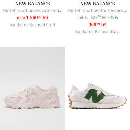
NEW BALANCE
NEW BALANCE
Pantofi sport unisex cu insertii din piele intoarsa 9060
Pantofi sport pentru alergare, Alb/Gri inchis
1.560
lei
Initial:
622
99
lei
-
40%
99
de la
369
lei
99
Vandut de Secured Stuff
Vandut de Fashion Days