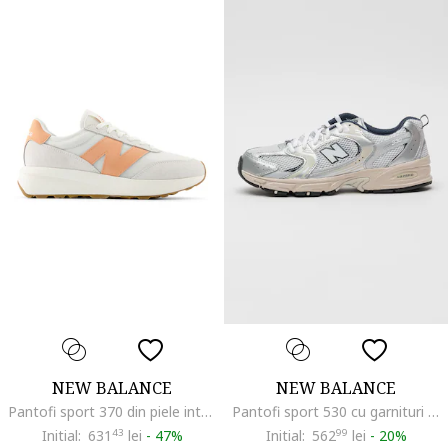
NEW BALANCE
NEW BALANCE
Pantofi sport 370 din piele intoarsa cu insertii din material sintetic, Portocaliu/Alb murdar
Pantofi sport 530 cu garnituri din plasa si model unisex, Alb fildes/Gri deschis
Initial:
631
43
lei
-
47%
Initial:
562
99
lei
-
20%