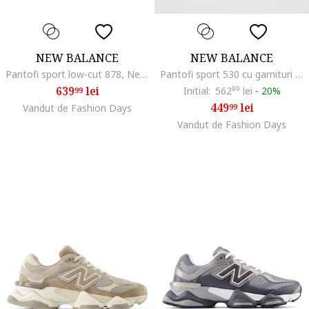
NEW BALANCE
NEW BALANCE
Pantofi sport low-cut 878, Negru/Gri inchis
Pantofi sport 530 cu garnituri din plasa si model unisex, Gri deschis/Gri inchis
639
lei
Initial:
562
99
lei
-
20%
99
449
lei
Vandut de Fashion Days
99
Vandut de Fashion Days