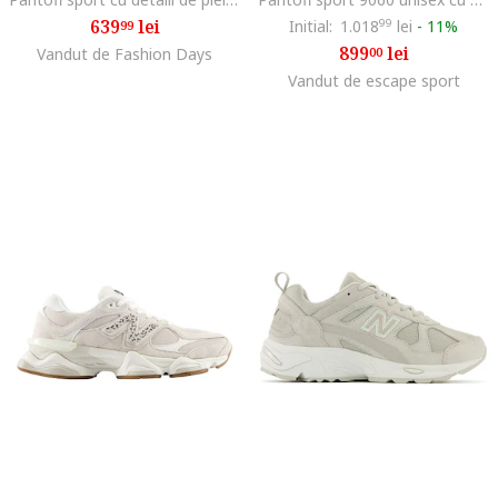
639
lei
Initial:
1.018
99
lei
-
11%
99
899
lei
Vandut de Fashion Days
00
Vandut de escape sport