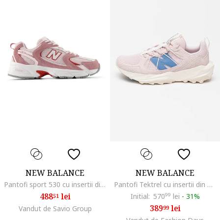
NEW BALANCE
NEW BALANCE
Pantofi sport 530 cu insertii din material textil, Roz pal/Roz prafuit
Pantofi Tektrel cu insertii din plasa pentru alergare, Roz pal
488
lei
Initial:
570
99
lei
-
31%
51
389
lei
Vandut de Savio Group
99