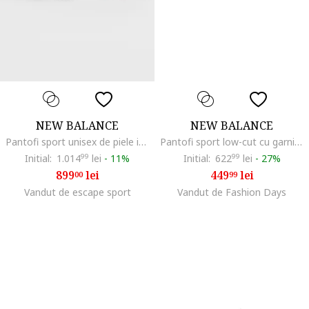
NEW BALANCE
NEW BALANCE
Pantofi sport unisex de piele intoarsa cu garnituri de material textil 9060, Alb/Gri cenusiu/Gri inchis
Pantofi sport low-cut cu garnituri din piele intoarsa, Gri inchis
Initial:
1.014
99
lei
-
11%
Initial:
622
99
lei
-
27%
899
lei
449
lei
00
99
Vandut de escape sport
Vandut de Fashion Days