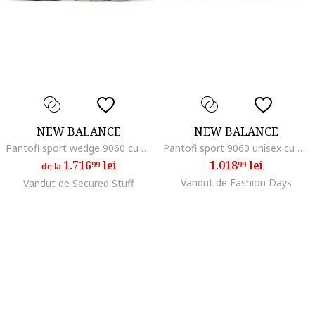
NEW BALANCE
NEW BALANCE
Pantofi sport wedge 9060 cu model unisex si segmente din piele intoarsa, Bej inchis
Pantofi sport 9060 unisex cu garnituri din plasa, Gri/Argintiu
1.716
lei
1.018
lei
99
99
de la
Vandut de Fashion Days
Vandut de Secured Stuff