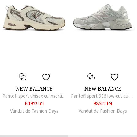
NEW BALANCE
NEW BALANCE
Pantofi sport unisex cu insertii din piele ecologica 530, Maro inchis/Alb fildes
Pantofi sport 906 low-cut cu garnituri din material sintetic, Gri
639
lei
985
lei
99
99
Vandut de Fashion Days
Vandut de Fashion Days