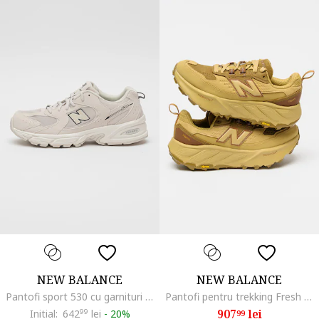
NEW BALANCE
NEW BALANCE
Pantofi sport 530 cu garnituri din plasa si model unisex, Alb fildes
Pantofi pentru trekking Fresh Foam X Hierro, Ocru
907
lei
Initial:
642
99
lei
-
20%
99