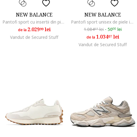
NEW BALANCE
NEW BALANCE
Pantofi sport cu insertii din piele intoarsa 9060, Roz
Pantofi sport unisex de piele intoarsa cu garnituri de material textil 9060, Alb/Gri cenusiu/Gri inchis
2.029
lei
1.084
lei
-
50
lei
99
00
07
de la
1.034
lei
07
Vandut de Secured Stuff
de la
Vandut de Secured Stuff