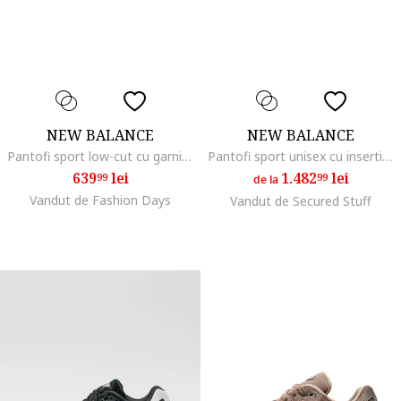
NEW BALANCE
NEW BALANCE
Pantofi sport low-cut cu garnituri din piele intoarsa, Alb fildes/Bej
Pantofi sport unisex cu insertii din piele intoarsa si plasa 9060
639
lei
1.482
lei
99
99
de la
Vandut de Fashion Days
Vandut de Secured Stuff