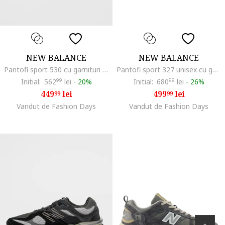
NEW BALANCE
NEW BALANCE
Pantofi sport 530 cu garnituri din plasa si model unisex, Alb/Roz pal
Pantofi sport 327 unisex cu garnituri din piele intoarsa, Verde/Alb fildes
Initial:
562
99
lei
-
20%
Initial:
680
99
lei
-
26%
449
lei
499
lei
99
99
Vandut de Fashion Days
Vandut de Fashion Days