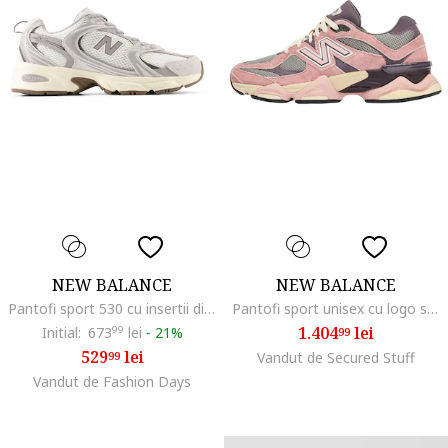
NEW BALANCE
NEW BALANCE
Pantofi sport 530 cu insertii din material textil, Alb/Lila pal
Pantofi sport unisex cu logo si detalii din piele intoarsa 9060
1.404
lei
Initial:
673
99
lei
-
21%
99
529
lei
99
Vandut de Secured Stuff
Vandut de Fashion Days