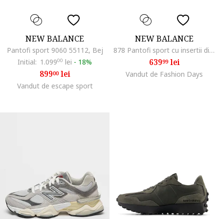
NEW BALANCE
NEW BALANCE
Pantofi sport 9060 55112, Bej
878 Pantofi sport cu insertii din piele, Gri deschis
639
lei
Initial:
1.099
00
lei
-
18%
99
899
lei
00
Vandut de Fashion Days
Vandut de escape sport