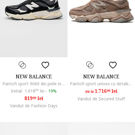
NEW BALANCE
NEW BALANCE
Pantofi sport 9060 din piele intoarsa cu insertii din plasa, Alb/Negru carbon/Negru stins
Pantofi sport unisex cu detalii din piele intoarsa
1.716
lei
Initial:
1.018
99
lei
-
19%
99
de la
819
lei
99
Vandut de Secured Stuff
Vandut de Fashion Days