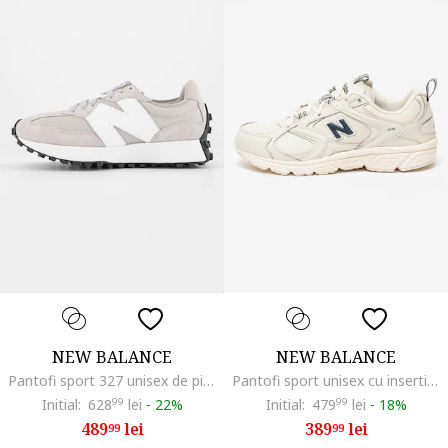
NEW BALANCE
NEW BALANCE
Pantofi sport 327 unisex de piele intoarsa si material textil, Gri deschis
Pantofi sport unisex cu insertii de plasa 408, Alb fildes/Bleumarin
Initial:
628
99
lei
-
22%
Initial:
479
99
lei
-
18%
489
lei
389
lei
99
99