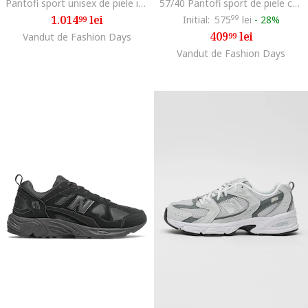
Pantofi sport unisex de piele intoarsa cu garnituri de material textil 9060, Alb/Gri cenusiu/Gri inchis
57/40 Pantofi sport de piele cu captuseala din material textil, Bej inchis/Gri inchis
1.014
lei
Initial:
575
99
lei
-
28%
99
409
lei
Vandut de Fashion Days
99
Vandut de Fashion Days