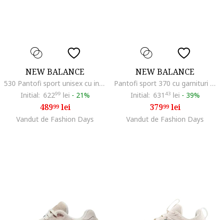
NEW BALANCE
NEW BALANCE
530 Pantofi sport unisex cu insertii din piele ecologica, Alb murdar
Pantofi sport 370 cu garnituri din piele intoarsa, Alb fildes/Gri carbune
Initial:
622
99
lei
-
21%
Initial:
631
43
lei
-
39%
489
lei
379
lei
99
99
Vandut de Fashion Days
Vandut de Fashion Days