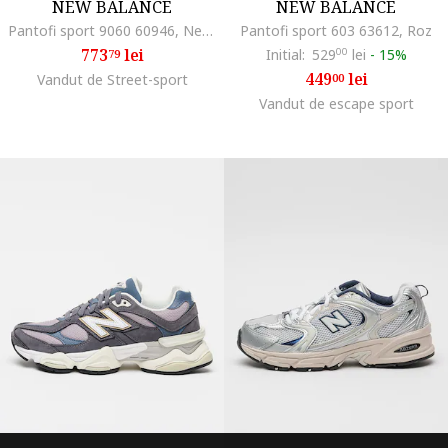
NEW BALANCE
NEW BALANCE
Pantofi sport 9060 60946, Negru/Gri
Pantofi sport 603 63612, Roz
773
lei
Initial:
529
00
lei
-
15%
79
449
lei
Vandut de Street-sport
00
Vandut de escape sport