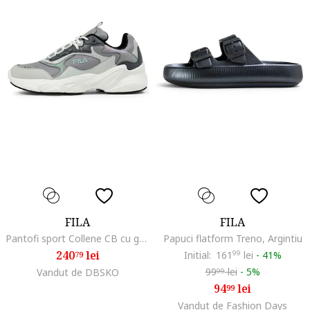
FILA
FILA
Pantofi sport Collene CB cu garnituri din piele ecologica, Gri
Papuci flatform Treno, Argintiu
240
lei
Initial:
161
99
lei
-
41%
79
99
lei
-
5%
Vandut de DBSKO
99
94
lei
99
Vandut de Fashion Days