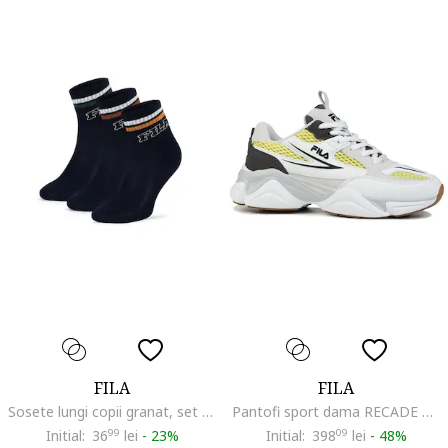
FILA
FILA
Sosete lungi copii granat, set 3fewg
Pantofi sport dama RECADE WMN, Alb, Sintetic
Initial:
36
99
lei
-
23%
Initial:
398
09
lei
-
48%