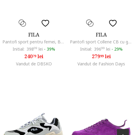
FILA
FILA
Pantofi sport pentru femei, BM205938, alb
Pantofi sport Collene CB cu garnituri din piele ecologica, Alb murdar/Roz pal
Initial:
398
09
lei
-
39%
Initial:
396
99
lei
-
29%
240
lei
279
lei
79
99
Vandut de DBSKO
Vandut de Fashion Days