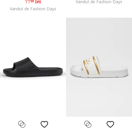
77
lei
99
Vandut de Fashion Days
Vandut de Fashion Days