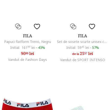
FILA
FILA
Papuci flatform Treno, Negru
Set de sosete scurte unisex cu logo - 2 perechi, Negru
Initial:
161
99
lei
-
43%
Initial:
59
45
lei
-
57%
90
lei
25
lei
99
37
de la
Vandut de Fashion Days
Vandut de SPORT INTENSO