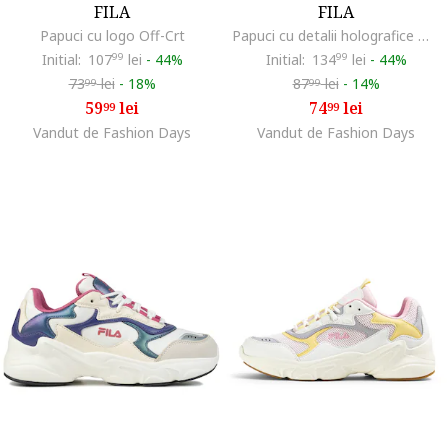
FILA
FILA
Papuci cu logo Off-Crt
Papuci cu detalii holografice Morro Bay, Alb/Auriu
Initial:
107
99
lei
-
44%
Initial:
134
99
lei
-
44%
73
lei
-
18%
87
lei
-
14%
99
99
59
lei
74
lei
99
99
Vandut de Fashion Days
Vandut de Fashion Days