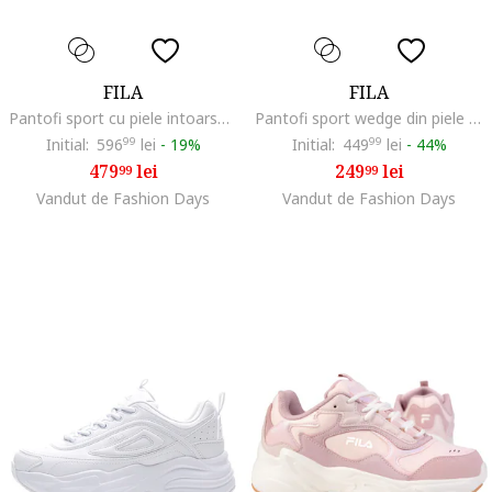
FILA
FILA
Pantofi sport cu piele intoarsa Ray Tracer, Maro/Crem
Pantofi sport wedge din piele ecologica Superbubble, Alb
Initial:
596
99
lei
-
19%
Initial:
449
99
lei
-
44%
479
lei
249
lei
99
99
Vandut de Fashion Days
Vandut de Fashion Days