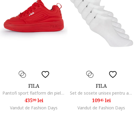
FILA
FILA
Pantofi sport flatform din piele ecologica cu logo Superbubble, Alb/Coral
Set de sosete unisex pentru antrenament - 6 perechi
435
lei
109
lei
99
45
Vandut de Fashion Days
Vandut de Fashion Days