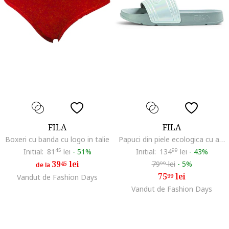
FILA
FILA
Boxeri cu banda cu logo in talie
Papuci din piele ecologica cu aspect holografic Morro, Verde pal
Initial:
81
45
lei
-
51%
Initial:
134
99
lei
-
43%
39
lei
79
lei
-
5%
45
99
de la
75
lei
99
Vandut de Fashion Days
Vandut de Fashion Days