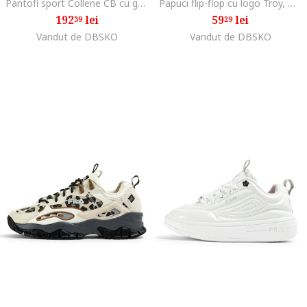
Pantofi sport Collene CB cu garnituri din piele ecologica, Lila pal/Bej deschis
Papuci flip-flop cu logo Troy, Negru
192
lei
59
lei
39
29
Vandut de DBSKO
Vandut de DBSKO