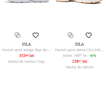
FILA
FILA
Pantofi sport wedge Skye din piele ecologica, Alb
Pantofi sport dama COLLENCE CB WMN, roz, sintetic
353
lei
Initial:
398
09
lei
-
40%
99
238
lei
Vandut de Fashion Days
37
Vandut de DBSKO