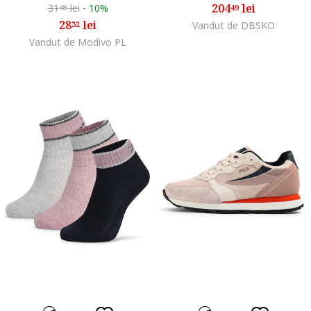
204
lei
31
lei
-
10%
49
48
28
lei
32
Vandut de DBSKO
Vandut de Modivo PL