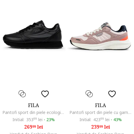
FILA
FILA
Pantofi sport din piele ecologica cu logo Hypert, Negru/Gri inchis
Pantofi sport din piele cu garnituri din material textil Skyleap, Violet deschis/Alb murdar
Initial:
353
99
lei
-
23%
Initial:
423
99
lei
-
43%
269
lei
239
lei
99
99