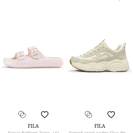
FILA
FILA
Papuci flatform Treno, Lila
Pantofi sport wedge Skye din piele ecologica, Bej inchis/Alb murdar