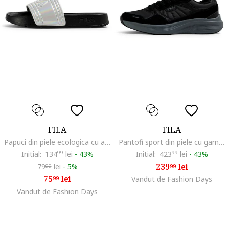
FILA
FILA
Papuci din piele ecologica cu aspect holografic Morro, Negru/Gri deschis
Pantofi sport din piele cu garnituri din material textil Skyleap, Negru
Initial:
134
99
lei
-
43%
Initial:
423
99
lei
-
43%
239
lei
79
lei
-
5%
99
99
75
lei
99
Vandut de Fashion Days
Vandut de Fashion Days