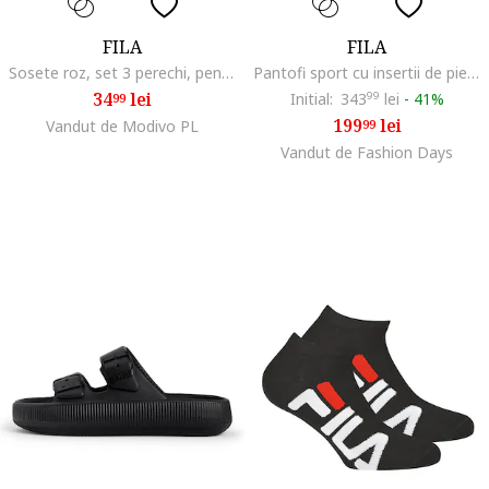
FILA
FILA
Sosete roz, set 3 perechi, pentru fete
Pantofi sport cu insertii de piele Hypert, Roz pal
34
lei
Initial:
343
99
lei
-
41%
99
199
lei
Vandut de Modivo PL
99
Vandut de Fashion Days