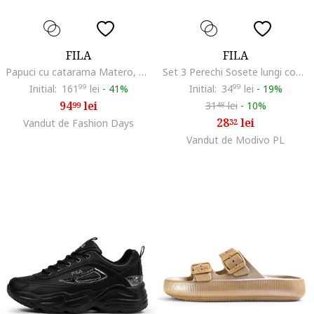
FILA
FILA
Papuci cu catarama Matero, Auriu
Set 3 Perechi Sosete lungi copii, Negru,
Initial:
161
99
lei
-
41%
Initial:
34
99
lei
-
19%
94
lei
31
lei
-
10%
99
48
28
lei
Vandut de Fashion Days
32
Vandut de Modivo PL