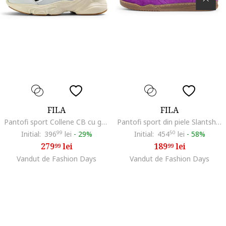
FILA
FILA
Pantofi sport Collene CB cu garnituri din piele ecologica, Alb/Negru
Pantofi sport din piele Slantshot S, Alb/Ametist
Initial:
396
99
lei
-
29%
Initial:
454
50
lei
-
58%
279
lei
189
lei
99
99
Vandut de Fashion Days
Vandut de Fashion Days