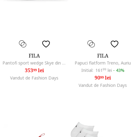
FILA
FILA
Pantofi sport wedge Skye din piele ecologica, Negru/Argintiu
Papuci flatform Treno, Auriu
353
lei
Initial:
161
99
lei
-
43%
99
90
lei
Vandut de Fashion Days
99
Vandut de Fashion Days