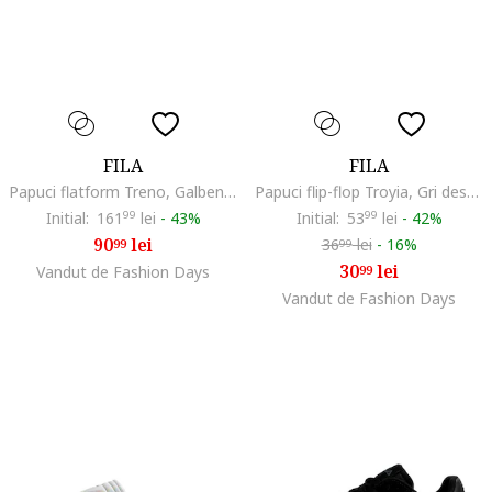
FILA
FILA
Papuci flatform Treno, Galben pal
Papuci flip-flop Troyia, Gri deschis
Initial:
161
99
lei
-
43%
Initial:
53
99
lei
-
42%
90
lei
36
lei
-
16%
99
99
30
lei
Vandut de Fashion Days
99
Vandut de Fashion Days