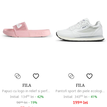
FILA
FILA
Papuci cu logo in relief si perforatii, Roz somon
Pantofi sport din piele ecologica cu logo Hypert, Alb murdar
Initial:
134
99
lei
-
42%
Initial:
343
99
lei
-
41%
199
lei
96
lei
-
19%
99
99