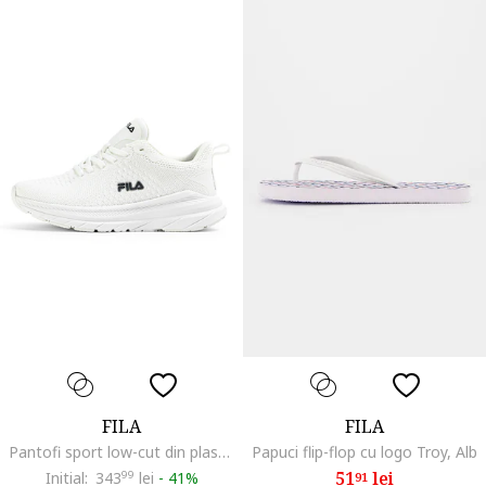
FILA
FILA
Pantofi sport low-cut din plasa Havocc, Alb
Papuci flip-flop cu logo Troy, Alb
51
lei
Initial:
343
99
lei
-
41%
91