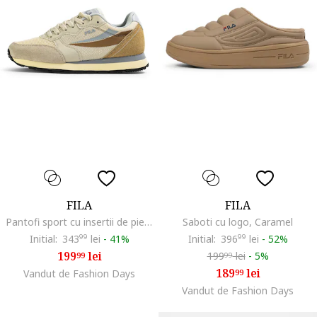
FILA
FILA
Pantofi sport cu insertii de piele Hypert, Maro taupe/Maro taupe deschis
Saboti cu logo, Caramel
Initial:
343
99
lei
-
41%
Initial:
396
99
lei
-
52%
199
lei
199
lei
-
5%
99
99
189
lei
Vandut de Fashion Days
99
Vandut de Fashion Days