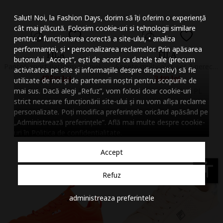
Mareste dimensiunea
Salut! Noi, la Fashion Days, dorim să îți oferim o experiență
Micsoreaza dimensiu
cât mai plăcută. Folosim cookie-uri si tehnologii similare
pentru: • funcționarea corectă a site-ului, • analiza
Mareste spatierea tex
performanței, și • personalizarea reclamelor. Prin apăsarea
FILA
FILA
butonului „Accept”, ești de acord ca datele tale (precum
Micsoreaza spatierea
Pantofi sport flatform din piele ecologica cu logo Superbubble, Caramel
Sosete multicolor, set 3 perechi, pentru fete,
activitatea pe site și informațiile despre dispozitiv) să fie
435
lei
34
lei
99
99
utilizate de noi și de partenerii noștri pentru scopurile de
Mareste inaltimea ra
mai sus. Dacă alegi „Refuz”, vom folosi doar cookie-uri
Vandut de Fashion Days
Vandut de Modivo PL
strict necesare funcționării site-ului și nu vom afișa reclame
Micsoreaza inaltimea
personalizate. Poți modifica preferințele oricând apăsând pe
„Administrează preferințele”. Află mai multe despre cookie-
Inverseaza culorile
uri în
Politica de confidentialitate
.
Nuante de gri
Accept
Cursor mare
accessibility
Refuz
Subliniaza link-urile
administreaza preferintele
Dezactiveaza animatii