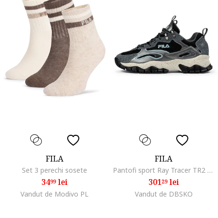
FILA
FILA
Set 3 perechi sosete
Pantofi sport Ray Tracer TR2 cu garnituri de piele intoarsa, Negru/Gri inchis
34
lei
301
lei
99
29
Vandut de Modivo PL
Vandut de DBSKO