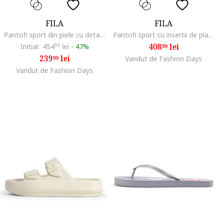
FILA
FILA
Pantofi sport din piele cu detaliu logo, Alb fildes/Crem
Pantofi sport cu insertii de plasa Recade, Alb fildes/Crem
408
lei
Initial:
454
50
lei
-
47%
99
239
lei
99
Vandut de Fashion Days
Vandut de Fashion Days