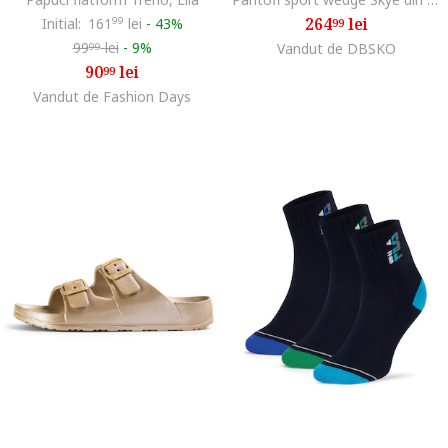
264
lei
Initial:
161
99
lei
-
43%
99
99
lei
-
9%
Vandut de DBSKO
99
90
lei
99
Vandut de Fashion Days