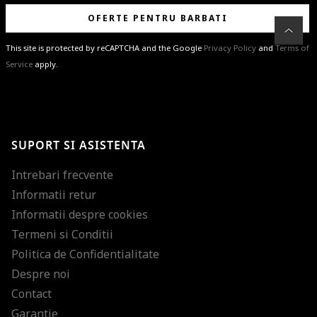
OFERTE PENTRU BARBATI
This site is protected by reCAPTCHA and the Google
Privacy Policy
and
Terms of
Service
apply.
BRAVO!
Te-ai abonat cu succes la newsletter folosind adresa de e-mail
%email%
.
Ti-am pregatit noutati despre brandurile noastre, selectii exclusive si
SUPORT SI ASISTENTA
ultimele tendinte in moda!
Intrebari frecvente
Informatii retur
Informatii despre cookies
Termeni si Conditii
Politica de Confidentialitate
Despre noi
Contact
Garantie