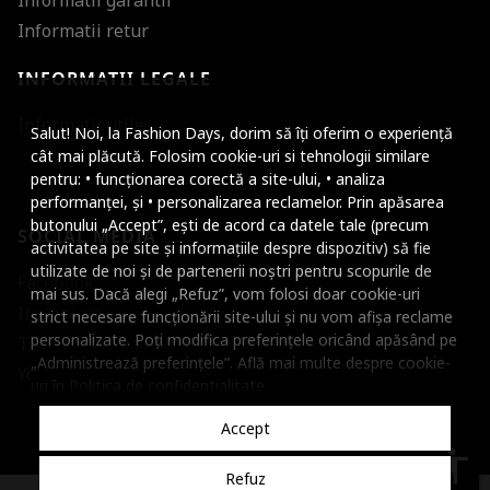
Informatii garantii
Informatii retur
INFORMATII LEGALE
Mareste dimensiunea
Informatii utile
Salut! Noi, la Fashion Days, dorim să îți oferim o experiență
Micsoreaza dimensiu
cât mai plăcută. Folosim cookie-uri si tehnologii similare
pentru: • funcționarea corectă a site-ului, • analiza
Mareste spatierea tex
performanței, și • personalizarea reclamelor. Prin apăsarea
butonului „Accept”, ești de acord ca datele tale (precum
SOCIAL MEDIA
Micsoreaza spatierea
activitatea pe site și informațiile despre dispozitiv) să fie
utilizate de noi și de partenerii noștri pentru scopurile de
Facebook
Mareste inaltimea ra
mai sus. Dacă alegi „Refuz”, vom folosi doar cookie-uri
Instagram
strict necesare funcționării site-ului și nu vom afișa reclame
Micsoreaza inaltimea
personalizate. Poți modifica preferințele oricând apăsând pe
TikTok
„Administrează preferințele”. Află mai multe despre cookie-
Inverseaza culorile
Youtube
uri în
Politica de confidentialitate
.
Nuante de gri
Accept
Cursor mare
accessibility
Refuz