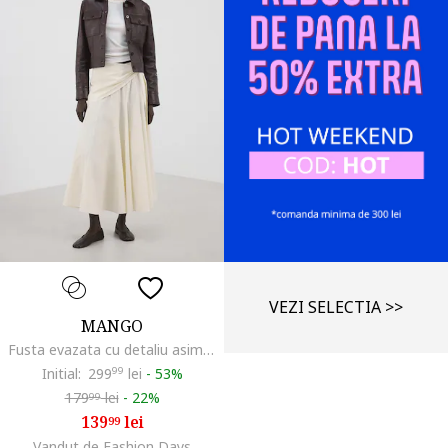
VEZI SELECTIA >>
MANGO
Fusta evazata cu detaliu asimetric, Alb
Initial:
299
99
lei
-
53%
179
lei
-
22%
99
139
lei
99
Vandut de Fashion Days