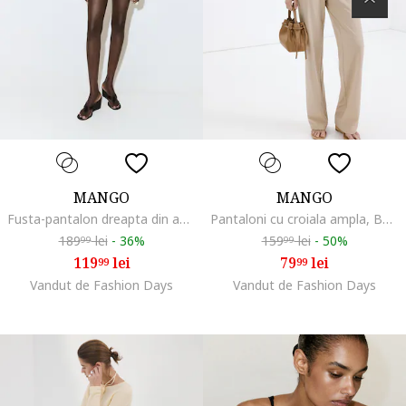
MANGO
MANGO
Fusta-pantalon dreapta din amestec de in si bumbac, Gri inchis
Pantaloni cu croiala ampla, Bej deschis
189
lei
-
36%
159
lei
-
50%
99
99
119
lei
79
lei
99
99
Vandut de Fashion Days
Vandut de Fashion Days