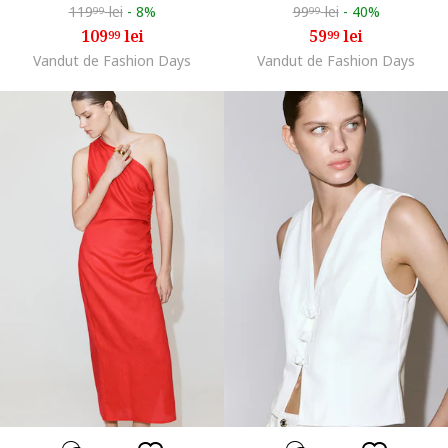
119
lei
-
8%
99
lei
-
40%
99
99
109
lei
59
lei
99
99
Vandut de Fashion Days
Vandut de Fashion Days