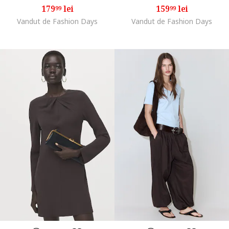
179
lei
159
lei
99
99
Vandut de Fashion Days
Vandut de Fashion Days