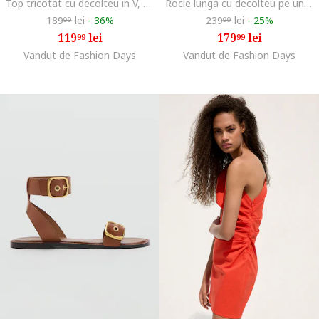
Top tricotat cu decolteu in V, Violet
Rocie lunga cu decolteu pe un umar si detalii cu fronseuri, Roz pastel
189
lei
-
36%
239
lei
-
25%
99
99
119
lei
179
lei
99
99
Vandut de Fashion Days
Vandut de Fashion Days