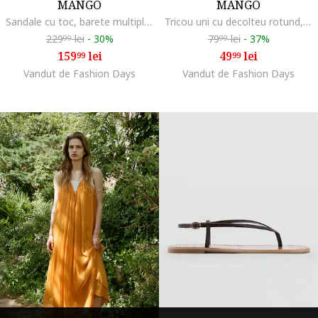
MANGO
MANGO
Sandale cu toc, barete multiple si catarama, Caramel
Tricou uni cu decolteu rotund, Alb
229
lei
-
30%
79
lei
-
37%
99
99
159
lei
49
lei
99
99
Vandut de Fashion Days
Vandut de Fashion Days