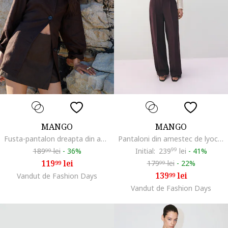
MANGO
MANGO
Fusta-pantalon dreapta din amestec de in si bumbac, Maro inchis
Pantaloni din amestec de lyocell cu croiala ampla si pliuri frontale, Violet pruna
189
lei
-
36%
Initial:
239
99
lei
-
41%
99
119
lei
179
lei
-
22%
99
99
139
lei
Vandut de Fashion Days
99
Vandut de Fashion Days