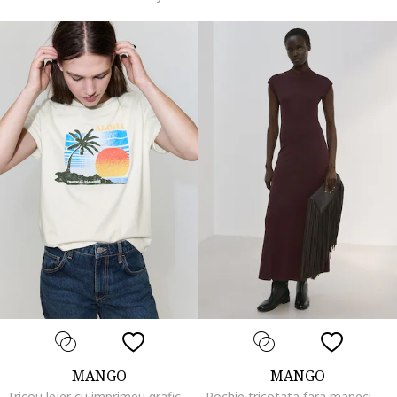
MANGO
MANGO
Tricou lejer cu imprimeu grafic, Alb fildes
Rochie tricotata fara maneci, Maro inchis