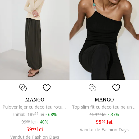
MANGO
MANGO
Pulover lejer cu decolteu rotund, Bej deschis
Top slim fit cu decolteu pe un umar, Negru
Initial:
189
99
lei
-
68%
159
lei
-
37%
99
99
lei
99
lei
-
40%
99
99
59
lei
99
Vandut de Fashion Days
Vandut de Fashion Days