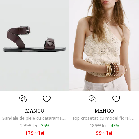
MANGO
MANGO
Sandale de piele cu catarama, Maro inchis
Top crosetat cu model floral, Alb fildes
279
lei
-
35%
189
lei
-
47%
99
99
179
lei
99
lei
99
99