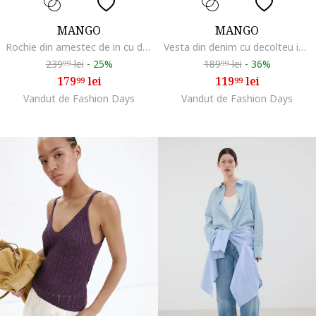
MANGO
MANGO
Rochie din amestec de in cu decolteu pe un umar, Rosu vermillion
Vesta din denim cu decolteu in V, Alb
239
lei
-
25%
189
lei
-
36%
99
99
179
lei
119
lei
99
99
Vandut de Fashion Days
Vandut de Fashion Days