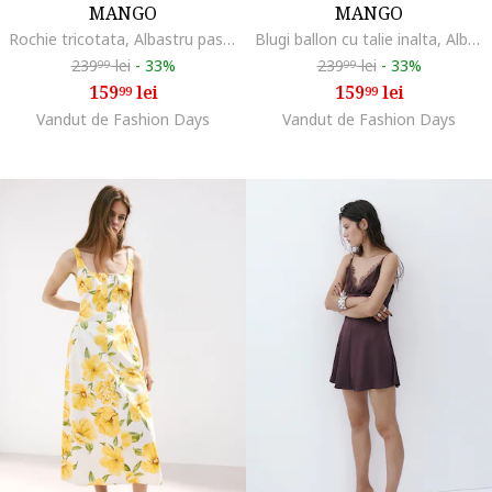
MANGO
MANGO
Rochie tricotata, Albastru pastel
Blugi ballon cu talie inalta, Albastru pastel
239
lei
-
33%
239
lei
-
33%
99
99
159
lei
159
lei
99
99
Vandut de Fashion Days
Vandut de Fashion Days