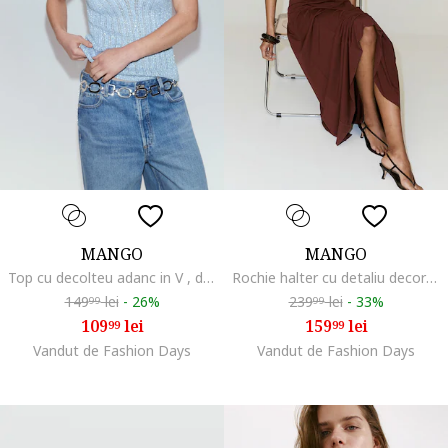
MANGO
MANGO
Top cu decolteu adanc in V , din tricot cu perforatii, Albastru deschis
Rochie halter cu detaliu decorativ, Maro cognac
149
lei
-
26%
239
lei
-
33%
99
99
109
lei
159
lei
99
99
Vandut de Fashion Days
Vandut de Fashion Days