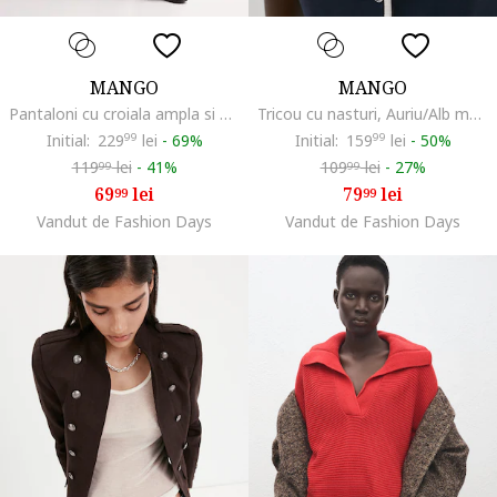
MANGO
MANGO
Pantaloni cu croiala ampla si nasturi decorativi, Albastru ultramarin
Tricou cu nasturi, Auriu/Alb murdar/Bleumarin
Initial:
229
99
lei
-
69%
Initial:
159
99
lei
-
50%
119
lei
-
41%
109
lei
-
27%
99
99
69
lei
79
lei
99
99
Vandut de Fashion Days
Vandut de Fashion Days