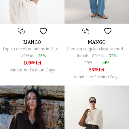
MANGO
MANGO
Top cu decolteu adanc in V , din tricot cu perforatii, Violet
Camasa cu guler clasic si model in carouri, Albastru pastel
149
lei
-
26%
Initial:
189
99
lei
-
70%
99
109
lei
99
lei
-
44%
99
99
55
lei
Vandut de Fashion Days
99
Vandut de Fashion Days