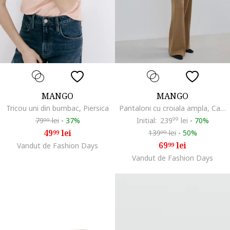
MANGO
MANGO
Tricou uni din bumbac, Piersica
Pantaloni cu croiala ampla, Caramel
79
lei
-
37%
Initial:
239
99
lei
-
70%
99
49
lei
139
lei
-
50%
99
99
69
lei
Vandut de Fashion Days
99
Vandut de Fashion Days