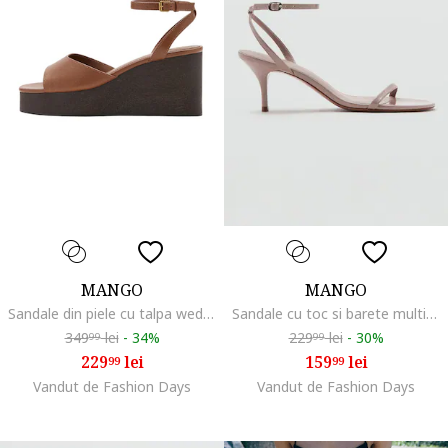
MANGO
MANGO
Sandale din piele cu talpa wedge, Maro scortisoara
Sandale cu toc si barete multiple, Roz prafuit
349
lei
-
34%
229
lei
-
30%
99
99
229
lei
159
lei
99
99
Vandut de Fashion Days
Vandut de Fashion Days