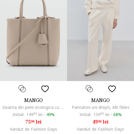
MANGO
MANGO
Geanta din piele ecologica cu bareta de umar, Lila pal
Pantaloni uni drepti, Alb fildes
Initial:
149
99
lei
-
49%
Initial:
159
99
lei
-
68%
75
lei
49
lei
99
99
Vandut de Fashion Days
Vandut de Fashion Days