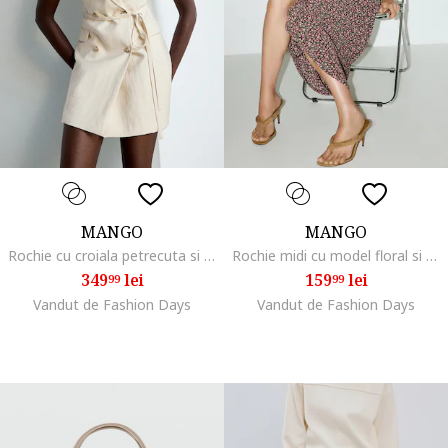
MANGO
MANGO
Rochie cu croiala petrecuta si model cu doua randuri de nasturi, Crem
Rochie midi cu model floral si maneci scurte, Negru/Bej inchis
349
lei
159
lei
99
99
Vandut de Fashion Days
Vandut de Fashion Days