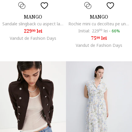
MANGO
MANGO
Sandale slingback cu aspect lacuit, Bej sampanie
Rochie mini cu decolteu pe un umar, Negru/Bej deschis
229
lei
Initial:
229
99
lei
-
66%
99
75
lei
Vandut de Fashion Days
99
Vandut de Fashion Days