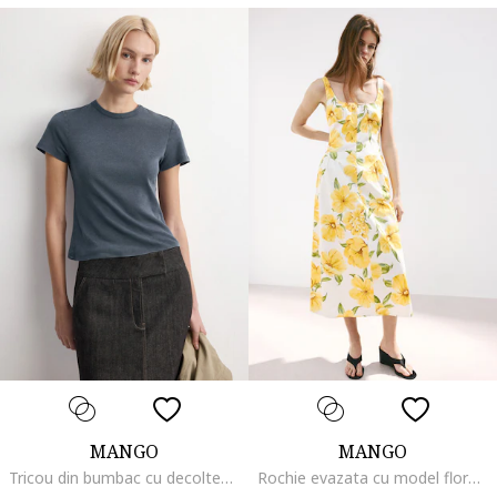
MANGO
MANGO
Tricou din bumbac cu decolteu la baza gatului, Gri carbune
Rochie evazata cu model floral, Galben/Verde pal/Alb optic