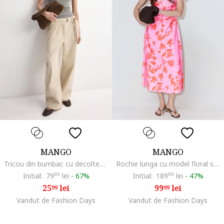
MANGO
MANGO
Tricou din bumbac cu decolteu la baza gatului, Gri inchis
Rochie lunga cu model floral si decolteu in V, Portocaliu mandarina/Roz
Initial:
79
99
lei
-
67%
Initial:
189
99
lei
-
47%
25
lei
99
lei
99
99
Vandut de Fashion Days
Vandut de Fashion Days