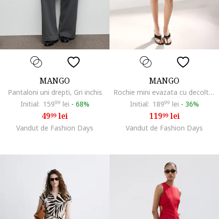
MANGO
MANGO
Pantaloni uni drepti, Gri inchis
Rochie mini evazata cu decolteu patrat, Galben pal
Initial:
159
99
lei
-
68%
Initial:
189
99
lei
-
36%
49
lei
119
lei
99
99
Vandut de Fashion Days
Vandut de Fashion Days