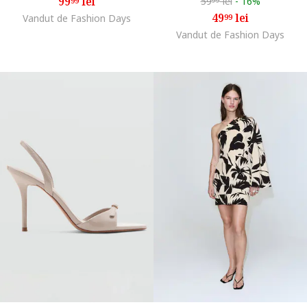
99
lei
59
lei
-
16%
99
99
49
lei
Vandut de Fashion Days
99
Vandut de Fashion Days