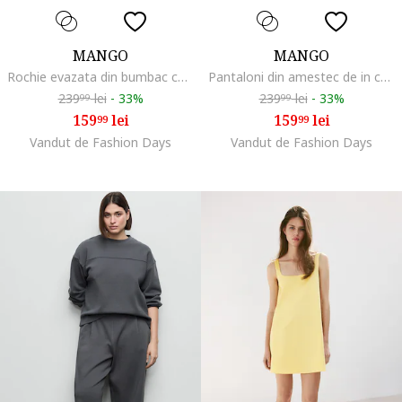
MANGO
MANGO
Rochie evazata din bumbac cu insertie elastica in talie, Alb
Pantaloni din amestec de in cu croiala ampla, Galben pal
239
lei
-
33%
239
lei
-
33%
99
99
159
lei
159
lei
99
99
Vandut de Fashion Days
Vandut de Fashion Days