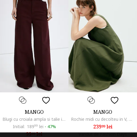
MANGO
MANGO
Blugi cu croiala ampla si talie inalta, Rosu inchis
Rochie midi cu decolteu in V, Kaki inchis
239
lei
Initial:
189
99
lei
-
47%
99
99
lei
99
Vandut de Fashion Days