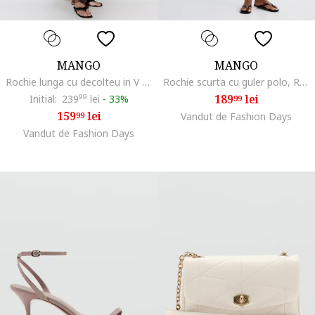
MANGO
MANGO
Rochie lunga cu decolteu in V si model, Negru/Crem
Rochie scurta cu guler polo, Rosu
189
lei
Initial:
239
99
lei
-
33%
99
159
lei
99
Vandut de Fashion Days
Vandut de Fashion Days