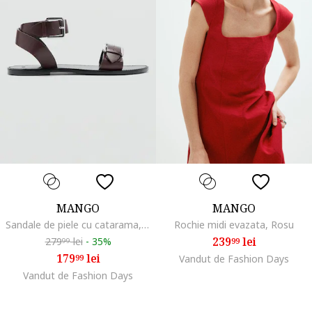
MANGO
MANGO
Sandale de piele cu catarama, Maro inchis
Rochie midi evazata, Rosu
239
lei
279
lei
-
35%
99
99
179
lei
99
Vandut de Fashion Days
Vandut de Fashion Days