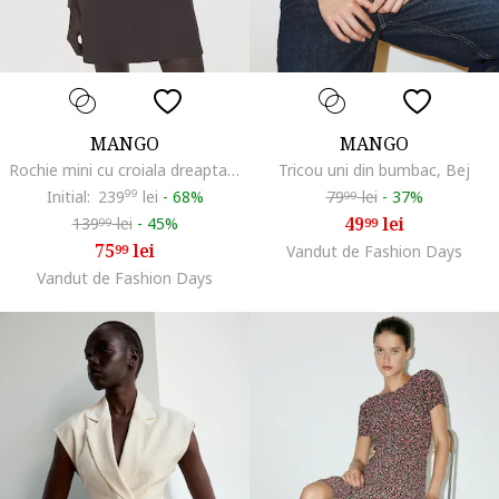
MANGO
MANGO
Rochie mini cu croiala dreapta, Maro inchis
Tricou uni din bumbac, Bej
Initial:
239
99
lei
-
68%
79
lei
-
37%
99
49
lei
139
lei
-
45%
99
99
75
lei
99
Vandut de Fashion Days
Vandut de Fashion Days