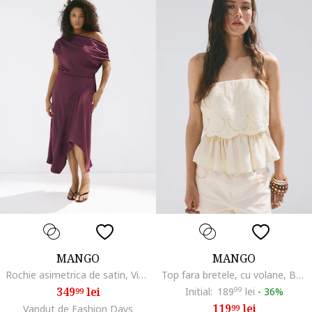
MANGO
MANGO
Rochie asimetrica de satin, Violet pruna
Top fara bretele, cu volane, Bej deschis
349
lei
Initial:
189
99
lei
-
36%
99
119
lei
Vandut de Fashion Days
99