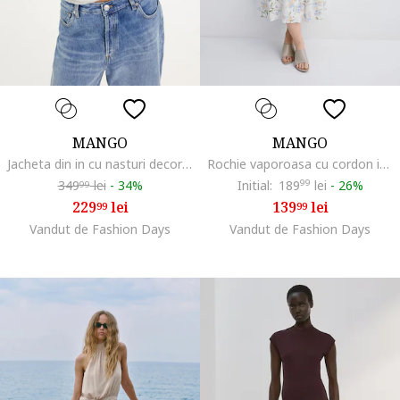
MANGO
MANGO
Jacheta din in cu nasturi decorativi, Maro inchis
Rochie vaporoasa cu cordon in talie si model floral, Albastru lavanda/Bej inchis/Alb murdar
349
lei
-
34%
Initial:
189
99
lei
-
26%
99
229
lei
139
lei
99
99
Vandut de Fashion Days
Vandut de Fashion Days