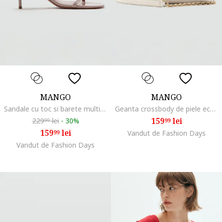
MANGO
MANGO
Sandale cu toc si barete multiple, Roz prafuit
Geanta crossbody de piele ecologica cu bareta de lant, Alb fildes
159
lei
229
lei
-
30%
99
99
159
lei
99
Vandut de Fashion Days
Vandut de Fashion Days