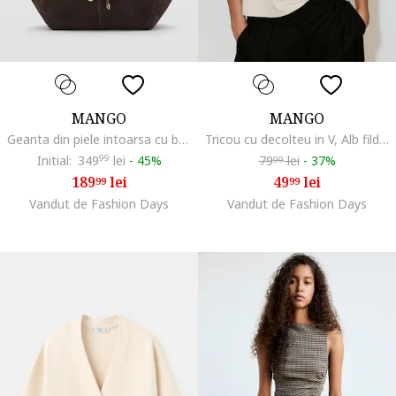
MANGO
MANGO
Geanta din piele intoarsa cu bareta de umar si model uni, Maro
Tricou cu decolteu in V, Alb fildes
Initial:
349
99
lei
-
45%
79
lei
-
37%
99
189
lei
49
lei
99
99
Vandut de Fashion Days
Vandut de Fashion Days