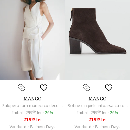
MANGO
MANGO
Salopeta fara maneci cu decolteu in V si aspect 2in1, Alb fildes
Botine din piele intoarsa cu toc masiv, Maro inchis
Initial:
299
99
lei
-
26%
Initial:
299
99
lei
-
26%
219
lei
219
lei
99
99
Vandut de Fashion Days
Vandut de Fashion Days