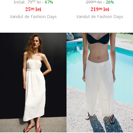
Initial:
79
99
lei
-
67%
299
lei
-
26%
99
25
lei
219
lei
99
99
Vandut de Fashion Days
Vandut de Fashion Days