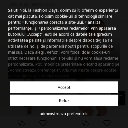
Vandut de Fashion Days
Mareste dimensiunea
Salut! Noi, la Fashion Days, dorim să îți oferim o experiență
Micsoreaza dimensiu
cât mai plăcută. Folosim cookie-uri si tehnologii similare
pentru: • funcționarea corectă a site-ului, • analiza
Mareste spatierea tex
performanței, și • personalizarea reclamelor. Prin apăsarea
butonului „Accept”, ești de acord ca datele tale (precum
Micsoreaza spatierea
activitatea pe site și informațiile despre dispozitiv) să fie
utilizate de noi și de partenerii noștri pentru scopurile de
Mareste inaltimea ra
mai sus. Dacă alegi „Refuz”, vom folosi doar cookie-uri
strict necesare funcționării site-ului și nu vom afișa reclame
Micsoreaza inaltimea
personalizate. Poți modifica preferințele oricând apăsând pe
„Administrează preferințele”. Află mai multe despre cookie-
Inverseaza culorile
uri în
Politica de confidentialitate
.
Nuante de gri
Accept
Cursor mare
accessibility
Refuz
Subliniaza link-urile
administreaza preferintele
Dezactiveaza animatii