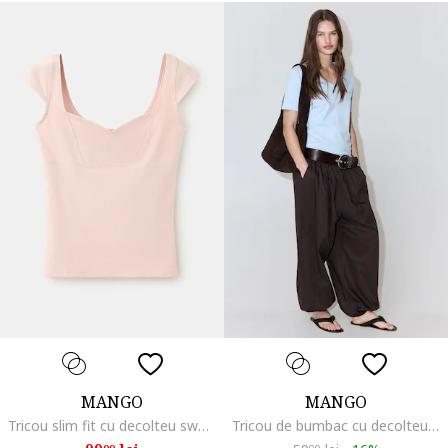
MANGO
MANGO
Tricou slim fit cu decolteu sweetheart, Nude rose
Tricou de bumbac cu decolteu in V, Albastru lavanda