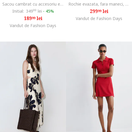
Sacou cambrat cu accesoriu esarfa, Negru
Rochie evazata, fara maneci, Deep Purple
299
lei
Initial:
349
99
lei
-
45%
99
189
lei
99
Vandut de Fashion Days
Vandut de Fashion Days