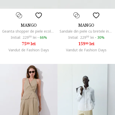
MANGO
MANGO
Geanta shopper de piele ecologica, Negru
Sandale din piele cu bretele incrucisate, Maro
Initial:
229
99
lei
-
66%
Initial:
229
99
lei
-
30%
75
lei
159
lei
99
99
Vandut de Fashion Days
Vandut de Fashion Days