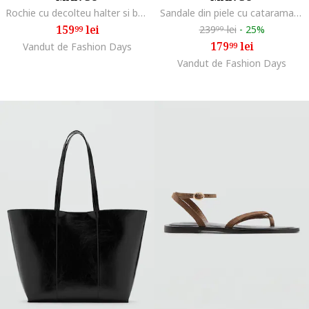
Rochie cu decolteu halter si buline, Alb/Negru
Sandale din piele cu catarama, Caramel
159
lei
239
lei
-
25%
99
99
179
lei
Vandut de Fashion Days
99
Vandut de Fashion Days