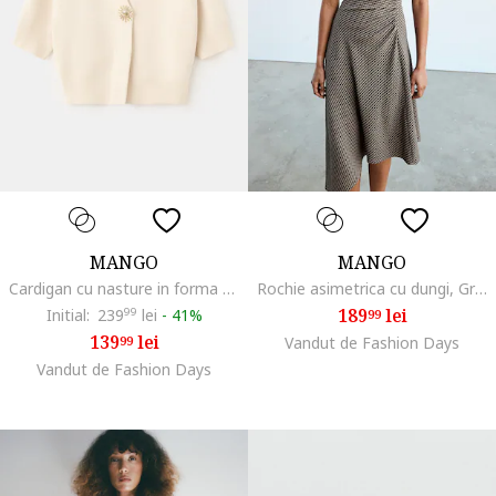
MANGO
MANGO
Cardigan cu nasture in forma de soare si maneci medi, Bej deschis
Rochie asimetrica cu dungi, Gri maroniu
189
lei
Initial:
239
99
lei
-
41%
99
139
lei
99
Vandut de Fashion Days
Vandut de Fashion Days