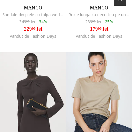
MANGO
MANGO
Sandale din piele cu talpa wedge, Maro scortisoara
Rocie lunga cu decolteu pe un umar si detalii cu fronseuri, Roz pastel
349
lei
-
34%
239
lei
-
25%
99
99
229
lei
179
lei
99
99
Vandut de Fashion Days
Vandut de Fashion Days