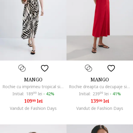
MANGO
MANGO
Rochie cu imprimeu tropical si nasturi, Alb fildes/Negru
Rochie dreapta cu decupaje si snururi, Rosu
Initial:
189
99
lei
-
42%
Initial:
239
99
lei
-
41%
109
lei
139
lei
99
99
Vandut de Fashion Days
Vandut de Fashion Days