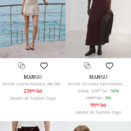
MANGO
MANGO
Rochie scurta evazata, Alb fildes
Rochie tricotata fara maneci, Maro inchis
239
lei
Initial:
229
99
lei
-
56%
99
109
lei
-
9%
Vandut de Fashion Days
99
99
lei
99
Vandut de Fashion Days