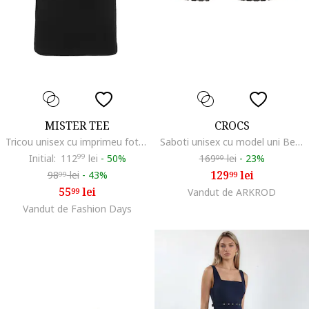
MISTER TEE
CROCS
Tricou unisex cu imprimeu foto, Negru
Saboti unisex cu model uni Bella, Negru
Initial:
112
99
lei
-
50%
169
lei
-
23%
99
129
lei
98
lei
-
43%
99
99
55
lei
99
Vandut de ARKROD
Vandut de Fashion Days