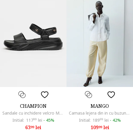
CHAMPION
MANGO
Sandale cu inchidere velcro Moon, Negru carbon
Camasa lejera din in cu buzunar pe piept, Alb
Initial:
117
99
lei
-
45%
Initial:
189
99
lei
-
42%
63
lei
109
lei
99
99