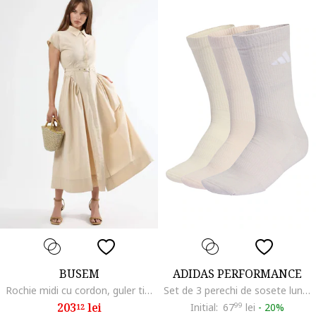
BUSEM
ADIDAS PERFORMANCE
Rochie midi cu cordon, guler tip camasa, bej, bumbac si poliester
Set de 3 perechi de sosete lungi cu model unisex, Galben/Roz prafuit/Liliac prafuit
203
lei
Initial:
67
99
lei
-
20%
12