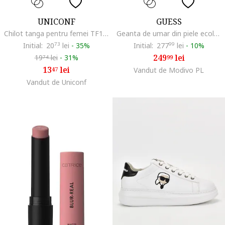
UNICONF
GUESS
Chilot tanga pentru femei TF11, Nude
Geanta de umar din piele ecologica cu model cu monograma
Initial:
20
73
lei
-
35%
Initial:
277
99
lei
-
10%
249
lei
19
lei
-
31%
99
74
13
lei
47
Vandut de Modivo PL
Vandut de Uniconf