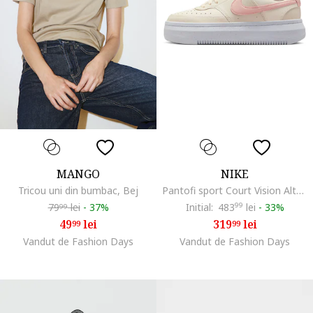
MANGO
NIKE
Tricou uni din bumbac, Bej
Pantofi sport Court Vision Alta din piele si piele ecologica, Roz deschis/Crem
79
lei
-
37%
Initial:
483
99
lei
-
33%
99
49
lei
319
lei
99
99
Vandut de Fashion Days
Vandut de Fashion Days