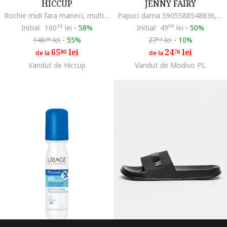
HICCUP
JENNY FAIRY
Rochie midi fara maneci, multicolor, din bumbac si in
Papuci dama 5905588548836, Sintetic, Bej, Bej
Initial:
160
19
lei
-
58%
Initial:
49
99
lei
-
50%
146
lei
-
55%
27
lei
-
10%
26
52
65
lei
24
lei
80
76
de la
de la
Vandut de Hiccup
Vandut de Modivo PL