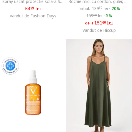
Spray uscat protectie solara SPF50+ Bariesun, 200 ml
Rochie midi cu cordon, guler, Bleumarin
54
lei
Initial:
189
69
lei
-
20%
99
159
lei
-
5%
Vandut de Fashion Days
60
151
lei
60
de la
Vandut de Hiccup