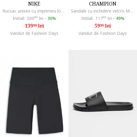
NIKE
CHAMPION
Rucsac unisex cu imprimeu logo supradimensionat Element - 21 L, Alb/Negru
Sandale cu inchidere velcro Moon, Bej deschis
Initial:
200
99
lei
-
30%
Initial:
117
99
lei
-
49%
139
lei
59
lei
99
99
Vandut de Fashion Days
Vandut de Fashion Days