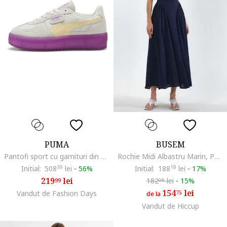
PUMA
BUSEM
Pantofi sport cu garnituri din piele intoarsa Palermo, Galben/Grej
Rochie Midi Albastru Marin, Poliester, Fara Maneci, Decolteu Patrat
Initial:
508
39
lei
-
56%
Initial:
188
18
lei
-
17%
219
lei
182
lei
-
15%
99
08
154
lei
Vandut de Fashion Days
75
de la
Vandut de Hiccup