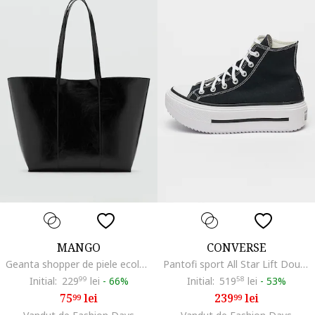
MANGO
CONVERSE
Geanta shopper de piele ecologica, Negru
Pantofi sport All Star Lift Double cu platforma, Alb/Negru
Initial:
229
99
lei
-
66%
Initial:
519
58
lei
-
53%
75
lei
239
lei
99
99