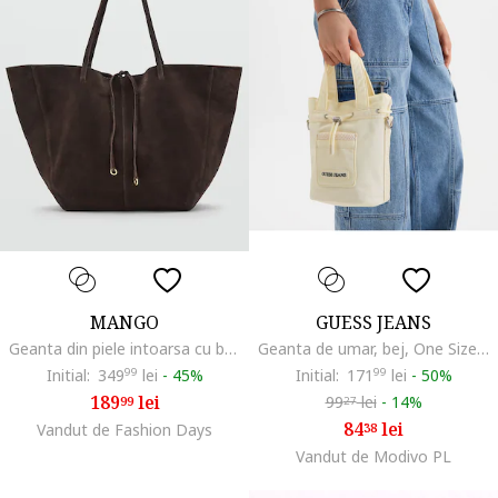
MANGO
GUESS JEANS
Geanta din piele intoarsa cu bareta de umar si model uni, Maro
Geanta de umar, bej, One Size INTL
Initial:
349
99
lei
-
45%
Initial:
171
99
lei
-
50%
189
lei
99
lei
-
14%
99
27
84
lei
Vandut de Fashion Days
38
Vandut de Modivo PL