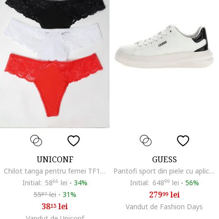
UNICONF
GUESS
Chilot tanga pentru femei TF11, Multicolor
Pantofi sport din piele cu aplicatie logo, Alb/Negru
Initial:
58
66
lei
-
34%
Initial:
648
99
lei
-
56%
279
lei
55
lei
-
31%
99
87
38
lei
13
Vandut de Fashion Days
Vandut de Uniconf