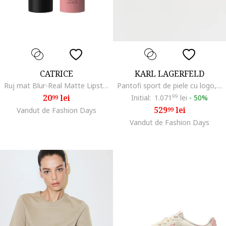
CATRICE
KARL LAGERFELD
Ruj mat Blur-Real Matte Lipstick - 3 g., 040
Pantofi sport de piele cu logo, Alb
20
lei
Initial:
1.071
99
lei
-
50%
99
529
lei
Vandut de Fashion Days
99
Vandut de Fashion Days