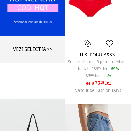
VEZI SELECTIA >>
U.S. POLO ASSN.
Set de chiloti - 5 perechi, Multicolor
Initial:
239
99
lei
-
69%
85
lei
-
14%
72
73
lei
28
de la
Vandut de Fashion Days