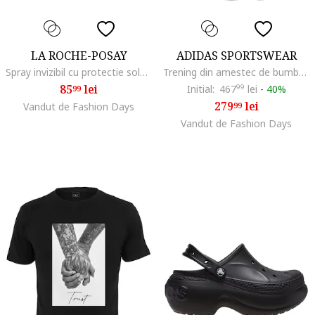
LA ROCHE-POSAY
ADIDAS SPORTSWEAR
Spray invizibil cu protectie solara pentru corp ANTHELIOS SPF ., 50 SPF
Trening din amestec de bumbac Energize, Negru
85
lei
Initial:
467
99
lei
-
40%
99
279
lei
Vandut de Fashion Days
99
Vandut de Fashion Days