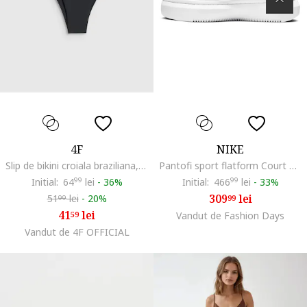
4F
NIKE
Slip de bikini croiala braziliana, negru, rezistent la clor, uscare rapida, Negru
Pantofi sport flatform Court Vision Alta din piele si piele ecologica, Alb
Initial:
64
99
lei
-
36%
Initial:
466
99
lei
-
33%
309
lei
51
lei
-
20%
99
99
41
lei
59
Vandut de Fashion Days
Vandut de 4F OFFICIAL