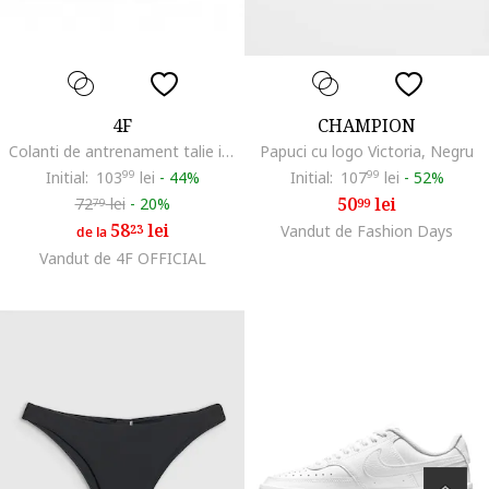
4F
CHAMPION
Colanti de antrenament talie inalta, uscare rapida, Negru
Papuci cu logo Victoria, Negru
Initial:
103
99
lei
-
44%
Initial:
107
99
lei
-
52%
50
lei
72
lei
-
20%
99
79
58
lei
23
Vandut de Fashion Days
de la
Vandut de 4F OFFICIAL