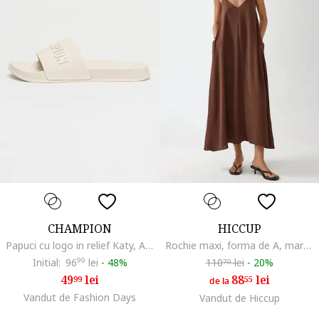
CHAMPION
HICCUP
Papuci cu logo in relief Katy, Alb fildes
Rochie maxi, forma de A, maro, textil
Initial:
96
99
lei
-
48%
110
lei
-
20%
70
49
lei
88
lei
99
55
de la
Vandut de Fashion Days
Vandut de Hiccup