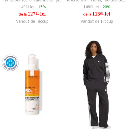
149
lei
-
15%
148
lei
-
20%
92
32
127
lei
118
lei
41
64
de la
de la
Vandut de Hiccup
Vandut de Hiccup