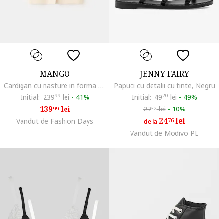
MANGO
JENNY FAIRY
Cardigan cu nasture in forma de soare si maneci medi, Bej deschis
Papuci cu detalii cu tinte, Negru
Initial:
239
99
lei
-
41%
Initial:
49
20
lei
-
49%
139
lei
27
lei
-
10%
99
52
24
lei
Vandut de Fashion Days
76
de la
Vandut de Modivo PL