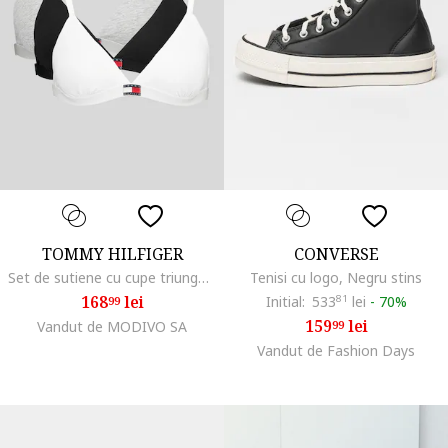
TOMMY HILFIGER
CONVERSE
Set de sutiene cu cupe triunghiulare si detaliu logo - 3 perechi, Alb/Negru/Gri melange
Tenisi cu logo, Negru stins
168
lei
Initial:
533
81
lei
-
70%
99
159
lei
Vandut de MODIVO SA
99
Vandut de Fashion Days