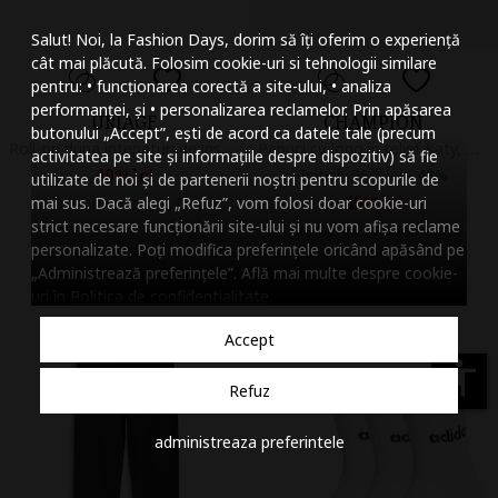
Mareste dimensiunea
Salut! Noi, la Fashion Days, dorim să îți oferim o experiență
Micsoreaza dimensiu
cât mai plăcută. Folosim cookie-uri si tehnologii similare
pentru: • funcționarea corectă a site-ului, • analiza
Mareste spatierea tex
performanței, și • personalizarea reclamelor. Prin apăsarea
URIAGE
CHAMPION
butonului „Accept”, ești de acord ca datele tale (precum
Micsoreaza spatierea
Roll-on dupa intepaturi de insecte Pruriced, 15 ml
Papuci cu logo in relief Katy, Negru antracit
activitatea pe site și informațiile despre dispozitiv) să fie
49
lei
Initial:
96
99
lei
-
48%
99
utilizate de noi și de partenerii noștri pentru scopurile de
Mareste inaltimea ra
49
lei
mai sus. Dacă alegi „Refuz”, vom folosi doar cookie-uri
Vandut de Fashion Days
99
strict necesare funcționării site-ului și nu vom afișa reclame
Vandut de Fashion Days
Micsoreaza inaltimea
personalizate. Poți modifica preferințele oricând apăsând pe
„Administrează preferințele”. Află mai multe despre cookie-
Inverseaza culorile
uri în
Politica de confidentialitate
.
Nuante de gri
Accept
Cursor mare
accessibility
Refuz
Subliniaza link-urile
administreaza preferintele
Dezactiveaza animatii