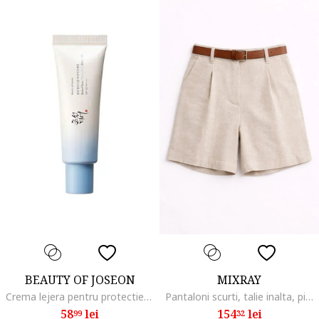
BEAUTY OF JOSEON
MIXRAY
Crema lejera pentru protectie solara cu SPF 50, PA++++, extract de orez si vit. B5, 50 ml
Pantaloni scurti, talie inalta, picior larg, natural, bumbac
58
lei
154
lei
99
32