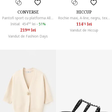
CONVERSE
HICCUP
Pantofi sport cu platforma All Star Move, Gri deschis
Rochie maxi, A-line, negru, textil
114
lei
Initial:
454
50
lei
-
51%
71
219
lei
99
Vandut de Hiccup
Vandut de Fashion Days