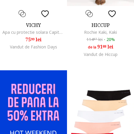
VICHY
HICCUP
Apa cu protectie solara Capital Soleil cu SPF, bronz imbunatatit cu beta-caroten, 200 ml, 50 SPF
Rochie Kaki, Kaki
75
lei
114
lei
-
20%
99
87
91
lei
Vandut de Fashion Days
88
de la
Vandut de Hiccup