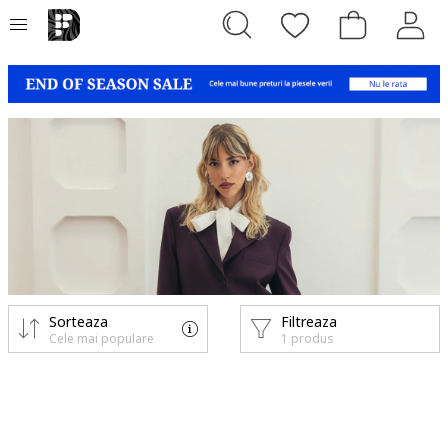
Sorteaza
Filtreaza
Cele mai populare
1 produs