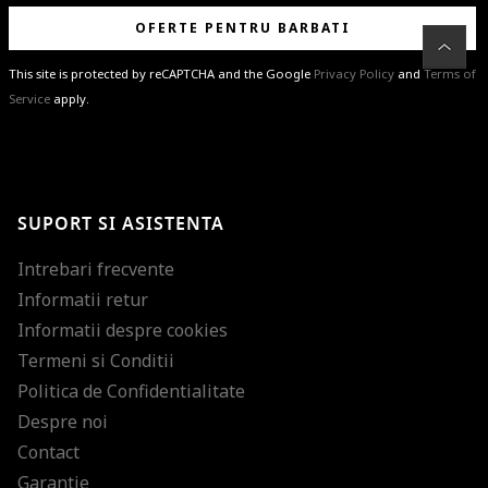
OFERTE PENTRU BARBATI
This site is protected by reCAPTCHA and the Google
Privacy Policy
and
Terms of
Service
apply.
BRAVO!
Te-ai abonat cu succes la newsletter folosind adresa de e-mail
%email%
.
Ti-am pregatit noutati despre brandurile noastre, selectii exclusive si
SUPORT SI ASISTENTA
ultimele tendinte in moda!
Intrebari frecvente
Informatii retur
Informatii despre cookies
Termeni si Conditii
Politica de Confidentialitate
Despre noi
Contact
Garantie