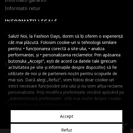
Informatii garantii
Informatii retur
INFORMATII LEGALE
Mareste dimensiunea
Informatii utile
Salut! Noi, la Fashion Days, dorim să îți oferim o experiență
Micsoreaza dimensiu
cât mai plăcută. Folosim cookie-uri si tehnologii similare
pentru: • funcționarea corectă a site-ului, • analiza
Mareste spatierea tex
performanței, și • personalizarea reclamelor. Prin apăsarea
butonului „Accept”, ești de acord ca datele tale (precum
SOCIAL MEDIA
Micsoreaza spatierea
activitatea pe site și informațiile despre dispozitiv) să fie
utilizate de noi și de partenerii noștri pentru scopurile de
Facebook
Mareste inaltimea ra
mai sus. Dacă alegi „Refuz”, vom folosi doar cookie-uri
Instagram
strict necesare funcționării site-ului și nu vom afișa reclame
Micsoreaza inaltimea
personalizate. Poți modifica preferințele oricând apăsând pe
TikTok
„Administrează preferințele”. Află mai multe despre cookie-
Inverseaza culorile
Youtube
uri în
Politica de confidentialitate
.
Nuante de gri
Accept
Cursor mare
accessibility
Refuz