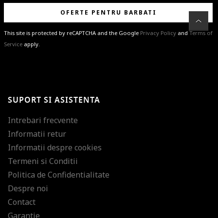
OFERTE PENTRU BARBATI
This site is protected by reCAPTCHA and the Google
Privacy Policy
and
Terms of
Service
apply.
BRAVO!
Te-ai abonat cu succes la newsletter folosind adresa de e-mail
%email%
.
Ti-am pregatit noutati despre brandurile noastre, selectii exclusive si
SUPORT SI ASISTENTA
ultimele tendinte in moda!
Intrebari frecvente
Informatii retur
Informatii despre cookies
Termeni si Conditii
Politica de Confidentialitate
Despre noi
Contact
Garantie