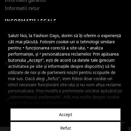
Informatii garantii
Informatii retur
INFORMATII LEGALE
Mareste dimensiunea
Informatii utile
Salut! Noi, la Fashion Days, dorim să îți oferim o experiență
Micsoreaza dimensiu
cât mai plăcută. Folosim cookie-uri si tehnologii similare
pentru: • funcționarea corectă a site-ului, • analiza
Mareste spatierea tex
performanței, și • personalizarea reclamelor. Prin apăsarea
butonului „Accept”, ești de acord ca datele tale (precum
SOCIAL MEDIA
Micsoreaza spatierea
activitatea pe site și informațiile despre dispozitiv) să fie
utilizate de noi și de partenerii noștri pentru scopurile de
Facebook
Mareste inaltimea ra
mai sus. Dacă alegi „Refuz”, vom folosi doar cookie-uri
Instagram
strict necesare funcționării site-ului și nu vom afișa reclame
Micsoreaza inaltimea
personalizate. Poți modifica preferințele oricând apăsând pe
TikTok
„Administrează preferințele”. Află mai multe despre cookie-
Inverseaza culorile
Youtube
uri în
Politica de confidentialitate
.
Nuante de gri
Accept
Cursor mare
accessibility
Refuz