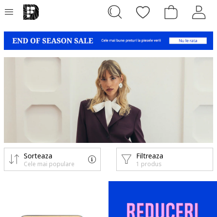
Sorteaza
Filtreaza
Cele mai populare
1 produs