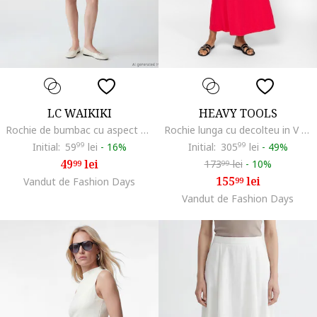
LC WAIKIKI
HEAVY TOOLS
Rochie de bumbac cu aspect stratificat, Turcoaz inchis
Rochie lunga cu decolteu in V Vicky, Portocaliu mandarina
Initial:
59
99
lei
-
16%
Initial:
305
99
lei
-
49%
49
lei
173
lei
-
10%
99
99
155
lei
Vandut de Fashion Days
99
Vandut de Fashion Days