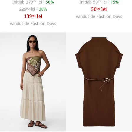
Initial:
279
99
lei
-
50%
Initial:
59
99
lei
-
15%
50
lei
225
lei
-
38%
99
99
139
lei
99
Vandut de Fashion Days
Vandut de Fashion Days