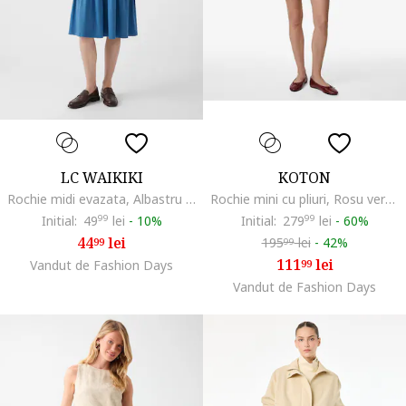
LC WAIKIKI
KOTON
Rochie midi evazata, Albastru royal
Rochie mini cu pliuri, Rosu vermillion
Initial:
49
99
lei
-
10%
Initial:
279
99
lei
-
60%
44
lei
195
lei
-
42%
99
99
111
lei
Vandut de Fashion Days
99
Vandut de Fashion Days