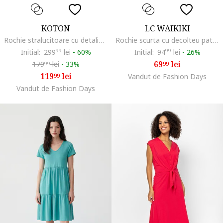
KOTON
LC WAIKIKI
Rochie stralucitoare cu detaliu metalic, Negru
Rochie scurta cu decolteu patrat si segment cu insertie elastica, Alb/Lila
Initial:
299
99
lei
-
60%
Initial:
94
99
lei
-
26%
69
lei
179
lei
-
33%
99
99
119
lei
99
Vandut de Fashion Days
Vandut de Fashion Days