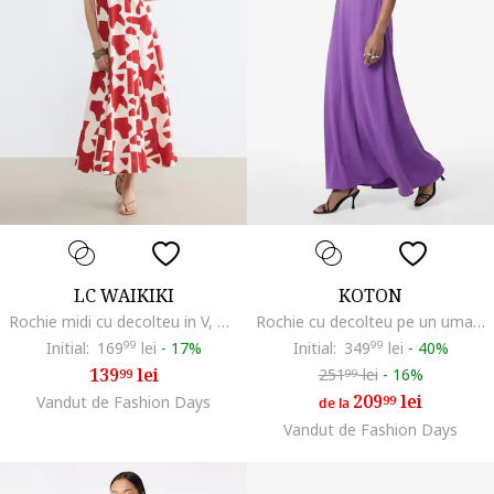
LC WAIKIKI
KOTON
Rochie midi cu decolteu in V, Alb optic/Rosu vermillion
Rochie cu decolteu pe un umar si strasuri, Violet
Initial:
169
99
lei
-
17%
Initial:
349
99
lei
-
40%
139
lei
251
lei
-
16%
99
99
209
lei
Vandut de Fashion Days
99
de la
Vandut de Fashion Days