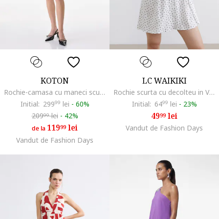
KOTON
LC WAIKIKI
Rochie-camasa cu maneci scurte, Negru
Rochie scurta cu decolteu in V si nasturi, Negru/Alb murdar
Initial:
299
99
lei
-
60%
Initial:
64
99
lei
-
23%
49
lei
209
lei
-
42%
99
99
119
lei
99
Vandut de Fashion Days
de la
Vandut de Fashion Days