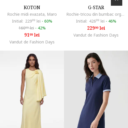
KOTON
G-STAR
Rochie midi evazata, Maro
Rochie-tricou din bumbac organic cu terminatie asimetrica, Gri carbune
Initial:
229
99
lei
-
60%
Initial:
426
99
lei
-
46%
229
lei
160
lei
-
42%
99
99
91
lei
99
Vandut de Fashion Days
Vandut de Fashion Days