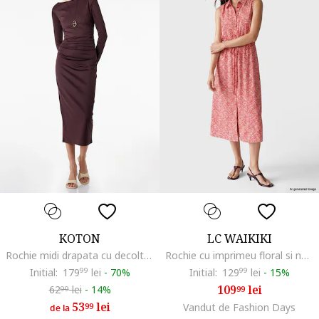
KOTON
LC WAIKIKI
Rochie midi drapata cu decolteu barcuta, Maro inchis/Maro
Rochie cu imprimeu floral si nasturi, Alb/Coral
Initial:
179
99
lei
-
70%
Initial:
129
99
lei
-
15%
109
lei
62
lei
-
14%
99
99
53
lei
99
Vandut de Fashion Days
de la