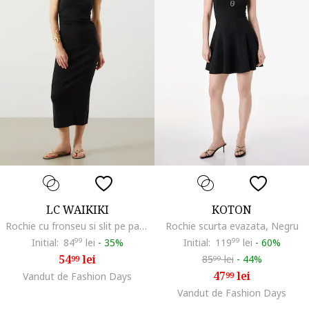
LC WAIKIKI
KOTON
Rochie cu fronseu si slit pe partea din spate, Negru
Rochie scurta evazata, Negru
Initial:
84
99
lei
-
35%
Initial:
119
99
lei
-
60%
54
lei
85
lei
-
44%
99
99
47
lei
Vandut de Fashion Days
99
Vandut de Fashion Days