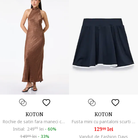
KOTON
KOTON
Rochie de satin fara maneci cu slit lateral, Maro scortisoara
Fusta mini cu pantaloni scurti integrati, Alb/Bleumarin
129
lei
Initial:
249
99
lei
-
60%
99
149
lei
-
33%
Vandut de Fashion Days
99