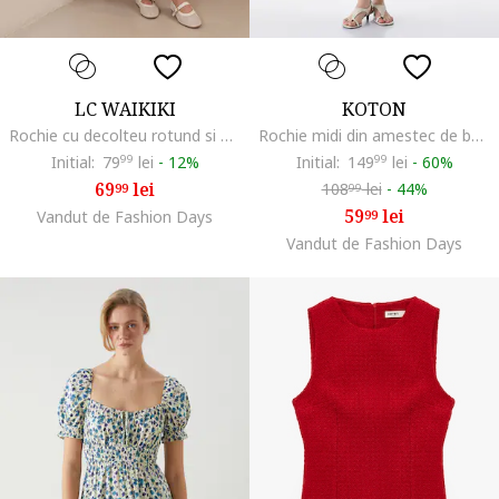
LC WAIKIKI
KOTON
Rochie cu decolteu rotund si model floral, Alb/Albastru
Rochie midi din amestec de bumbac, Albastru ultramarin
Initial:
79
99
lei
-
12%
Initial:
149
99
lei
-
60%
69
lei
108
lei
-
44%
99
99
59
lei
Vandut de Fashion Days
99
Vandut de Fashion Days