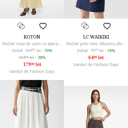
KOTON
LC WAIKIKI
Rochie maxi de satin cu aplicatie florala, Galben
Rochie polo mini, Albastru ultramarin
Initial:
599
99
lei
-
70%
Initial:
79
99
lei
-
18%
64
lei
293
lei
-
38%
99
99
179
lei
99
Vandut de Fashion Days
Vandut de Fashion Days