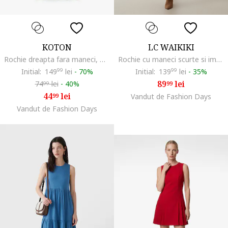
KOTON
LC WAIKIKI
Rochie dreapta fara maneci, Maro
Rochie cu maneci scurte si imprimeu floral, Rosu/Alb
Initial:
149
99
lei
-
70%
Initial:
139
99
lei
-
35%
89
lei
74
lei
-
40%
99
99
44
lei
99
Vandut de Fashion Days
Vandut de Fashion Days