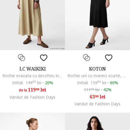
LC WAIKIKI
KOTON
Rochie evazata cu decolteu in V, Bej inchis
Rochie uni cu maneci scurte, Negru
Initial:
149
99
lei
-
20%
Initial:
159
99
lei
-
60%
119
lei
111
lei
-
42%
99
99
de la
63
lei
99
Vandut de Fashion Days
Vandut de Fashion Days