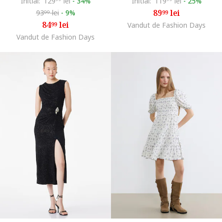
Initial:
129
lei
-
34%
Initial:
119
lei
-
25%
89
lei
93
lei
-
9%
99
99
84
lei
99
Vandut de Fashion Days
Vandut de Fashion Days