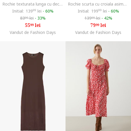
Rochie texturata lunga cu decolteu pe un umar, Maro pamantiu
Rochie scurta cu croiala asimetrica, Alb/Negru
Initial:
139
99
lei
-
60%
Initial:
199
99
lei
-
60%
83
lei
-
33%
139
lei
-
42%
99
99
55
lei
79
lei
99
99
Vandut de Fashion Days
Vandut de Fashion Days