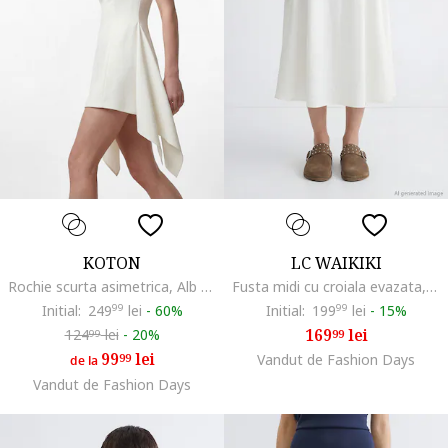
KOTON
LC WAIKIKI
Rochie scurta asimetrica, Alb murdar
Fusta midi cu croiala evazata, Crem
Initial:
249
99
lei
-
60%
Initial:
199
99
lei
-
15%
169
lei
124
lei
-
20%
99
99
99
lei
99
Vandut de Fashion Days
de la
Vandut de Fashion Days