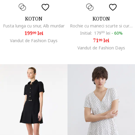
KOTON
KOTON
Fusta lunga cu snur, Alb murdar
Rochie cu maneci scurte si curea in talie, Maro inchis
199
lei
Initial:
179
99
lei
-
60%
99
71
lei
Vandut de Fashion Days
99
Vandut de Fashion Days