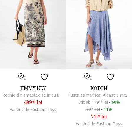
JIMMY KEY
KOTON
Rochie din amestec de in cu imprimeu tropical, Bej/Black Onyx
Fusta asimetrica, Albastru melange
499
lei
Initial:
179
99
lei
-
60%
99
80
lei
-
11%
Vandut de Fashion Days
99
71
lei
99
Vandut de Fashion Days