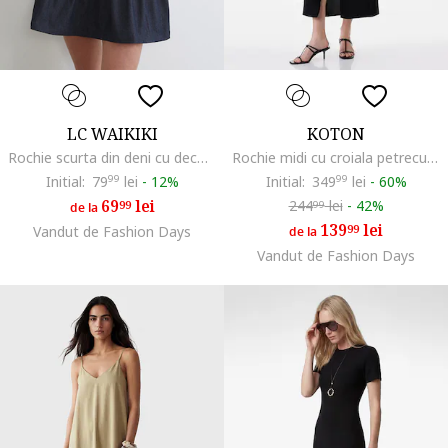
LC WAIKIKI
KOTON
Rochie scurta din deni cu decolteu patrat, Albastru ultramarin
Rochie midi cu croiala petrecuta si curea in talie, Negru
Initial:
79
99
lei
-
12%
Initial:
349
99
lei
-
60%
69
lei
244
lei
-
42%
99
99
de la
139
lei
99
Vandut de Fashion Days
de la
Vandut de Fashion Days