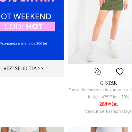
VEZI SELECTIA >>
G-STAR
Initial:
475
99
lei
-
39%
289
lei
99
Vandut de Fashion Days