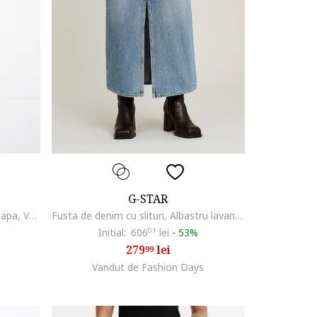
G-STAR
Fusta de denim cu buzunare cu clapa, Verde feriga
Fusta de denim cu slituri, Albastru lavanda
Initial:
606
01
lei
-
53%
279
lei
99
Vandut de Fashion Days