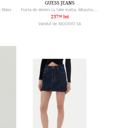
GUESS JEANS
 fildes
Fusta de denim cu talie inalta, Albastru deschis
237
lei
99
Vandut de MODIVO SA