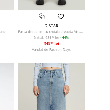
G-STAR
bune
Fusta din denim cu croiala dreapta Viktoria, Albastru
Initial:
631
43
lei
-
44%
349
lei
99
Vandut de Fashion Days