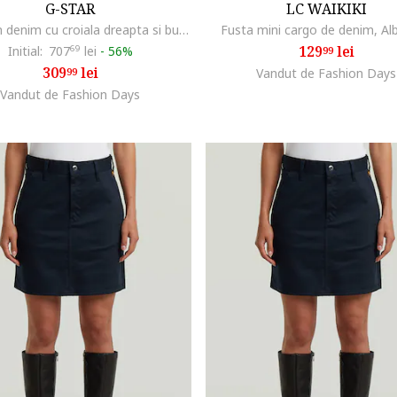
G-STAR
LC WAIKIKI
Fusta din denim cu croiala dreapta si buzunare, Albastru
Fusta mini cargo de denim, Alb
129
lei
Initial:
707
69
lei
-
56%
99
309
lei
99
Vandut de Fashion Days
Vandut de Fashion Days