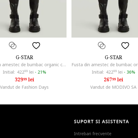
G-STAR
G-STAR
Fusta din amestec de bumbac organic cu croiala dreapta, Albastru ultramarin
Initial:
422
99
lei
-
21%
Initial:
422
99
lei
-
36%
329
lei
267
lei
99
99
Vandut de Fashion Days
Vandut de MODIVO SA
SUPORT SI ASISTENTA
Intrebari frecvente