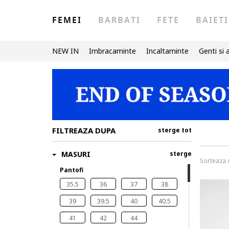
FEMEI
BARBATI
FETE
BAIETI
NEW IN
Imbracaminte
Incaltaminte
Genti si 
FILTREAZA DUPA
sterge tot
MASURI
sterge
Sorteaza
Pantofi
35.5
36
37
38
39
39.5
40
40.5
41
42
44