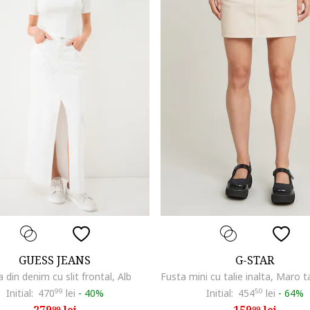
GUESS JEANS
G-STAR
 din denim cu slit frontal, Alb
Initial:
470
99
lei
-
40%
Initial:
454
50
lei
-
64%
99
99