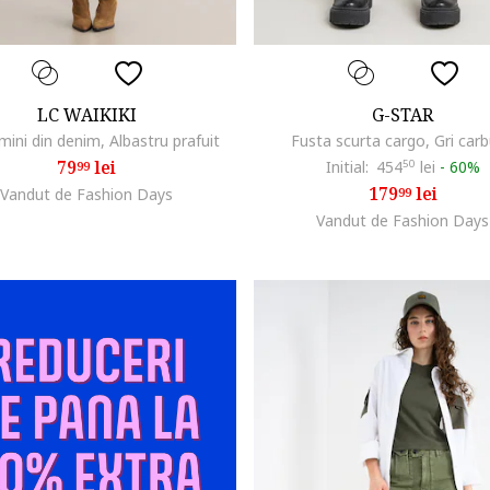
LC WAIKIKI
G-STAR
mini din denim, Albastru prafuit
Fusta scurta cargo, Gri car
79
lei
Initial:
454
50
lei
-
60%
99
179
lei
Vandut de Fashion Days
99
Vandut de Fashion Days