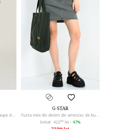
G-STAR
Fusta mini cu talie inalta, Maro taupe deschis
Fusta mini din denim din amestec de bumbac organic, Kaki
Initial:
422
99
lei
-
47%
99