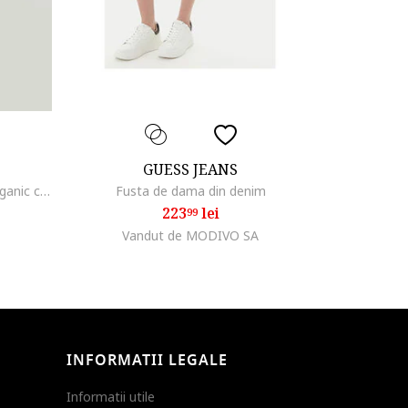
GUESS JEANS
Fusta din amestec de bumbac organic cu croiala dreapta, Albastru ultramarin
Fusta de dama din denim
223
lei
99
Vandut de MODIVO SA
INFORMATII LEGALE
Informatii utile