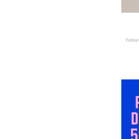
50
52
Lenjerie intima, pijamale si sosete
ONE SIZE
XS
S
M
L
XL
2XL
3XL
Fusta 
34
36
36-38
38
38-40
40
40-42
42
44
46
48
50
52
35-38
39-42
43-46
Costume de baie si articole de plaja
ONE SIZE
XS
S
M
L
XL
2XL
3XL
4XL
34
36
38
40
42
44
46
48
50
52
65A