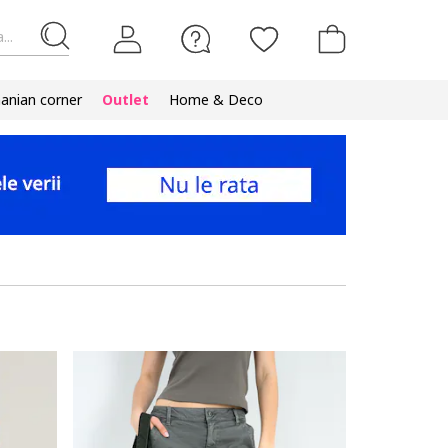
...
nian corner
Outlet
Home & Deco