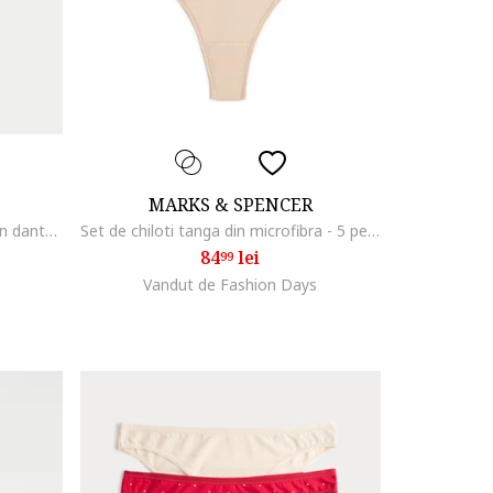
MARKS & SPENCER
Set de chiloti hipster cu insertii din dantela - 3 perechi, Negru
Set de chiloti tanga din microfibra - 5 perechi, Maro nisip
84
lei
99
Vandut de Fashion Days