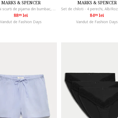
MARKS & SPENCER
MARKS & SPENCER
Pantaloni scurti de pijama din bumbac, Alb
88
lei
84
lei
99
99
Vandut de Fashion Days
Vandut de Fashion Days