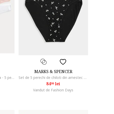
MARKS & SPENCER
Set de chiloti tanga din microfibra - 5 perechi, Multicolor
Set de 5 perechi de chiloti din amestec de modal, Negru/Crem
84
lei
99
Vandut de Fashion Days