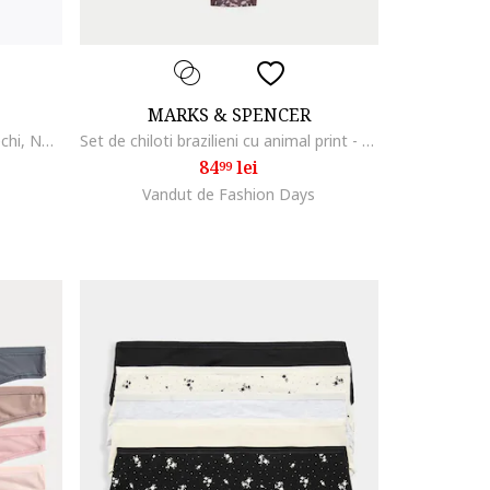
MARKS & SPENCER
Chiloti cu detalii cu funda - 5 perechi, Negru
Set de chiloti brazilieni cu animal print - 5 perechi, Negru/Maro/Alb murdar
84
lei
99
Vandut de Fashion Days