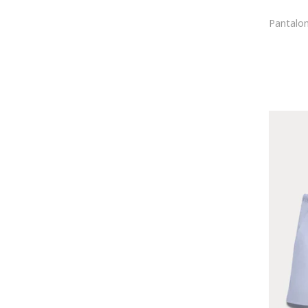
100
105
115