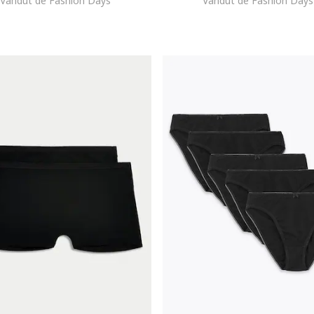
Vandut de Fashion Days
Vandut de Fashion Days