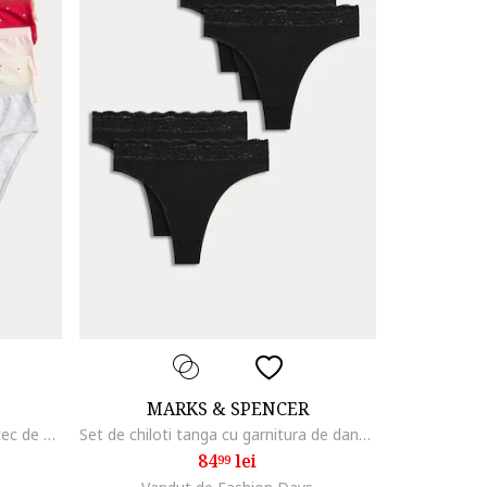
MARKS & SPENCER
Set de 5 perechi chiloti din amestec de modal, Rosu/Bej
Set de chiloti tanga cu garnitura de dantela - 5 perechi, Negru
84
lei
99