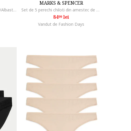
MARKS & SPENCER
Set de chiloti - 4 perechi, Alb/Roz/Albastru
Set de 5 perechi chiloti din amestec de modal, Negru
84
lei
99
Vandut de Fashion Days