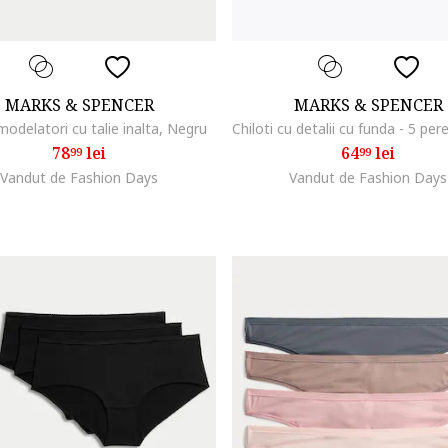
MARKS & SPENCER
MARKS & SPENCER
 modelatori cu talie inalta, Negru
78
lei
64
lei
99
99
Vandut de Fashion Days
Vandut de Fashion Days