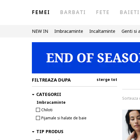
FEMEI
BARBATI
FETE
BAIETI
NEW IN
Imbracaminte
Incaltaminte
Genti si 
FILTREAZA DUPA
sterge tot
CATEGORII
Sorteaza
Imbracaminte
Chiloti
Pijamale si halate de baie
TIP PRODUS