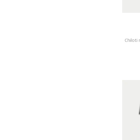
Pantaloni si jeansi
2XS
XS
S
M
L
XL
2XL
3XL
4XL
5XL - 10XL
W24
W25
Chiloti
W26
W27
W28
W29
W30
W31
W32
W33
W34
W36
24
25
26
27
28
29
30
31
32
33
34
36
38
40
42
44
46
48
50
52
Lenjerie intima, pijamale si sosete
ONE SIZE
XS
S
M