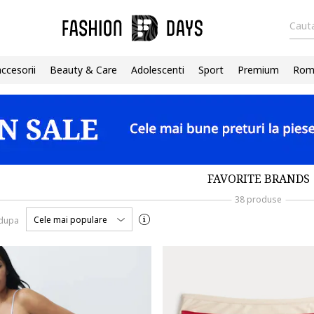
Cauta
accesorii
Beauty & Care
Adolescenti
Sport
Premium
Roma
FAVORITE BRANDS
38 produse
Cele mai populare
 dupa