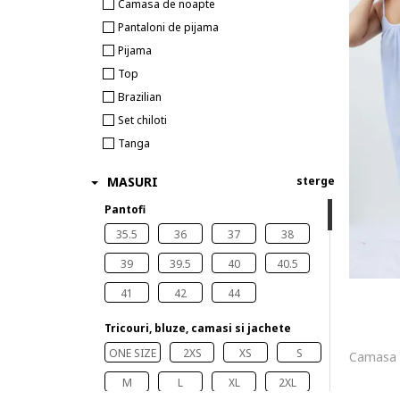
Camasa de noapte
Pantaloni de pijama
Pijama
Top
Brazilian
Set chiloti
Tanga
MASURI
sterge
Pantofi
35.5
36
37
38
39
39.5
40
40.5
41
42
44
Tricouri, bluze, camasi si jachete
ONE SIZE
2XS
XS
S
M
L
XL
2XL