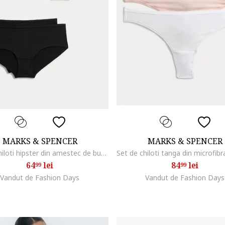
MARKS & SPENCER
MARKS & SPENCER
Set de chiloti hipster din amestec de bumbac - 5 perechi, Negru
64
lei
84
lei
99
99
Vandut de Fashion Days
Vandut de Fashion Days