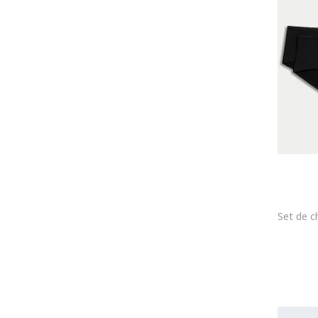
L
XL
2XL
3XL
34
36
36-38
38
38-40
40
40-42
42
44
46
48
50
52
35-38
39-42
43-46
Costume de baie si articole de plaja
ONE SIZE
XS
S
M
L
XL
2XL
3XL
4XL
34
36
38
40
42
44
46
48
50
52
65A
65B
65C
65D
65E
70A
70B
70C
75C
70D
75D
70E
75A