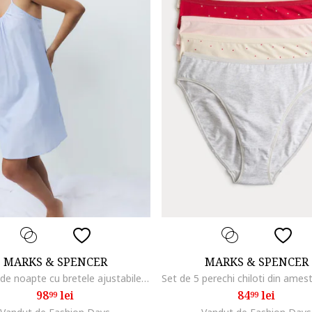
MARKS & SPENCER
MARKS & SPENCER
Camasa de noapte cu bretele ajustabile, Albastru lavanda
98
lei
84
lei
99
99