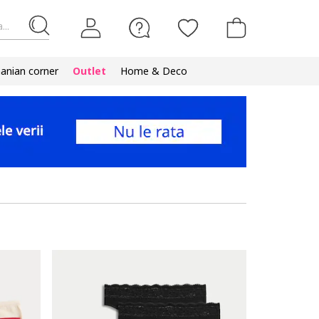
...
nian corner
Outlet
Home & Deco