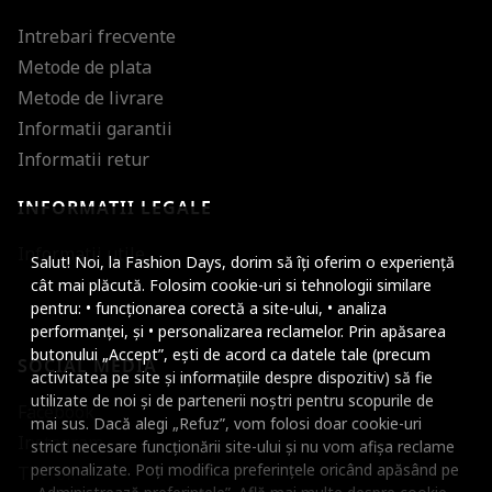
Intrebari frecvente
Metode de plata
Metode de livrare
Informatii garantii
Informatii retur
INFORMATII LEGALE
Mareste dimensiunea
Informatii utile
Salut! Noi, la Fashion Days, dorim să îți oferim o experiență
Micsoreaza dimensiu
cât mai plăcută. Folosim cookie-uri si tehnologii similare
pentru: • funcționarea corectă a site-ului, • analiza
Mareste spatierea tex
performanței, și • personalizarea reclamelor. Prin apăsarea
butonului „Accept”, ești de acord ca datele tale (precum
SOCIAL MEDIA
Micsoreaza spatierea
activitatea pe site și informațiile despre dispozitiv) să fie
utilizate de noi și de partenerii noștri pentru scopurile de
Facebook
Mareste inaltimea ra
mai sus. Dacă alegi „Refuz”, vom folosi doar cookie-uri
Instagram
strict necesare funcționării site-ului și nu vom afișa reclame
Micsoreaza inaltimea
personalizate. Poți modifica preferințele oricând apăsând pe
TikTok