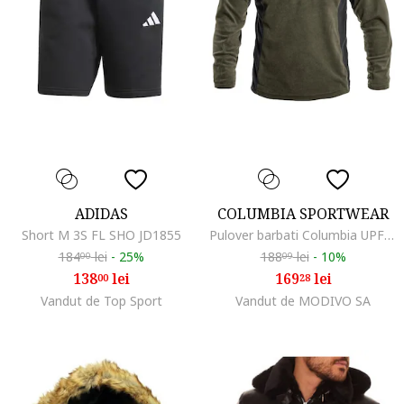
ADIDAS
COLUMBIA SPORTWEAR
Short M 3S FL SHO JD1855
Pulover barbati Columbia UPF 50, poliester, Verde
184
lei
-
25%
188
lei
-
10%
00
09
138
lei
169
lei
00
28
Vandut de Top Sport
Vandut de MODIVO SA