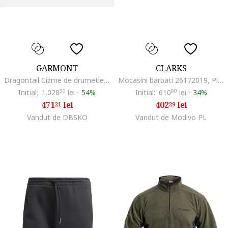
GARMONT
CLARKS
Dragontail Cizme de drumetie GARMONT
Mocasini barbati 26172019, Piele naturala, Negru
Initial:
1.028
50
lei
-
54%
Initial:
610
90
lei
-
34%
471
lei
402
lei
21
29
Vandut de DBSKO
Vandut de Modivo PL