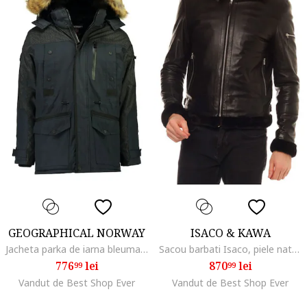
GEOGRAPHICAL NORWAY
ISACO & KAWA
Jacheta parka de iarna bleumarin, cu gluga detasabila, 100% poliester, pentru barbati
Sacou barbati Isaco, piele naturala, negru, gluga detasabila, buzunare, XL,
776
lei
870
lei
99
99
Vandut de Best Shop Ever
Vandut de Best Shop Ever