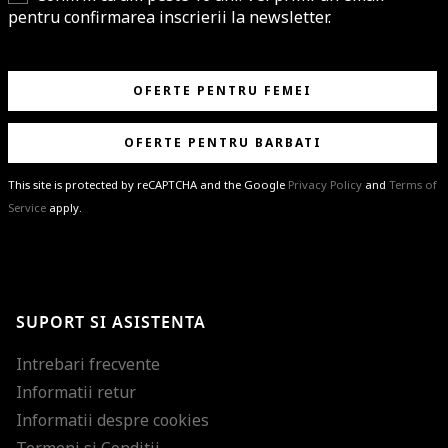
pentru confirmarea inscrierii la newsletter.
OFERTE PENTRU FEMEI
OFERTE PENTRU BARBATI
This site is protected by reCAPTCHA and the Google
Privacy Policy
and
Terms of
Service
apply.
BRAVO!
Te-ai abonat cu succes la newsletter folosind adresa de e-mail
%email%
.
Ti-am pregatit noutati despre brandurile noastre, selectii exclusive si
SUPORT SI ASISTENTA
ultimele tendinte in moda!
Intrebari frecvente
Informatii retur
Informatii despre cookies
Termeni si Conditii