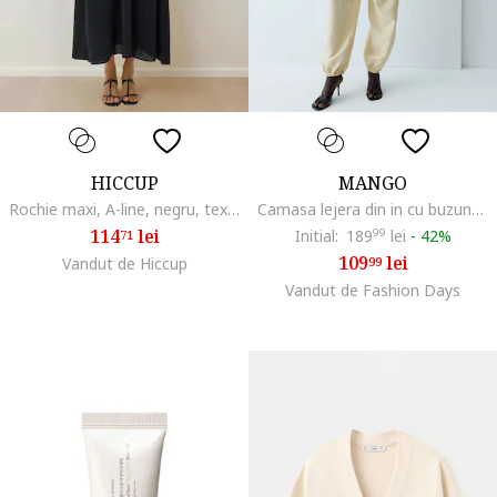
HICCUP
MANGO
Rochie maxi, A-line, negru, textil
Camasa lejera din in cu buzunar pe piept, Alb
114
lei
Initial:
189
99
lei
-
42%
71
109
lei
Vandut de Hiccup
99
Vandut de Fashion Days