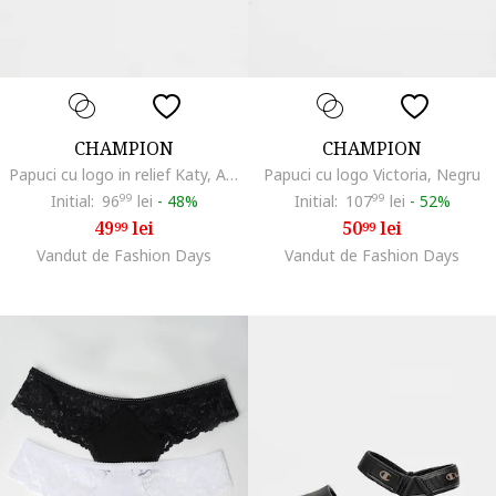
CHAMPION
CHAMPION
Papuci cu logo in relief Katy, Alb fildes
Papuci cu logo Victoria, Negru
Initial:
96
99
lei
-
48%
Initial:
107
99
lei
-
52%
49
lei
50
lei
99
99
Vandut de Fashion Days
Vandut de Fashion Days