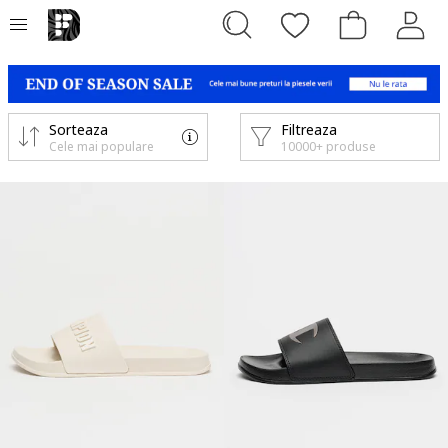
Sorteaza
Filtreaza
Cele mai populare
10000+ produse