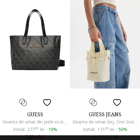
GUESS
GUESS JEANS
Geanta de umar din piele ecologica cu model cu monograma
Geanta de umar, bej, One Size INTL
Initial:
277
99
lei
-
10%
Initial:
171
99
lei
-
50%
249
lei
99
lei
-
14%
99
27