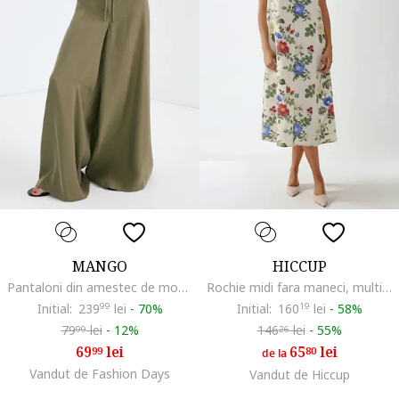
MANGO
HICCUP
Pantaloni din amestec de modal cu croiala ampla cu talie inalta, Kaki
Rochie midi fara maneci, multicolor, din bumbac si in
Initial:
239
99
lei
-
70%
Initial:
160
19
lei
-
58%
79
lei
-
12%
146
lei
-
55%
99
26
69
lei
65
lei
99
80
de la
Vandut de Fashion Days
Vandut de Hiccup