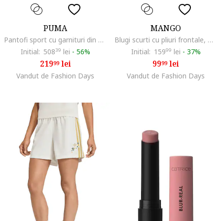
PUMA
MANGO
Pantofi sport cu garnituri din piele intoarsa Palermo, Galben/Grej
Blugi scurti cu pliuri frontale, Albastru pastel
Initial:
508
39
lei
-
56%
Initial:
159
99
lei
-
37%
219
lei
99
lei
99
99
Vandut de Fashion Days
Vandut de Fashion Days