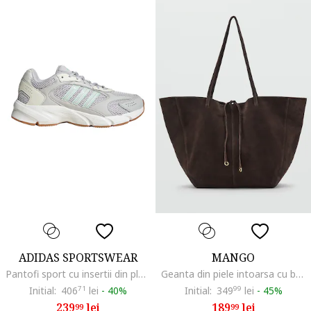
ADIDAS SPORTSWEAR
MANGO
Pantofi sport cu insertii din plasa Crazychaos 2000, Gri deschis/Albastru prafuit/Alb murdar
Geanta din piele intoarsa cu bareta de umar si model uni, Maro
Initial:
406
71
lei
-
40%
Initial:
349
99
lei
-
45%
239
lei
189
lei
99
99