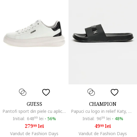
GUESS
CHAMPION
Pantofi sport din piele cu aplicatie logo, Alb/Negru
Papuci cu logo in relief Katy, Negru antracit
Initial:
648
99
lei
-
56%
Initial:
96
99
lei
-
48%
279
lei
49
lei
99
99
Vandut de Fashion Days
Vandut de Fashion Days