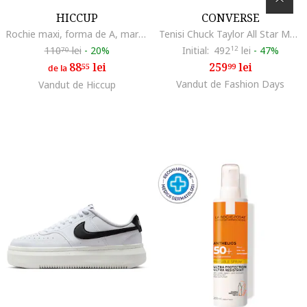
HICCUP
CONVERSE
Rochie maxi, forma de A, maro, textil
Tenisi Chuck Taylor All Star Move Hi, Alb
110
lei
-
20%
Initial:
492
12
lei
-
47%
70
88
lei
259
lei
55
99
de la
Vandut de Fashion Days
Vandut de Hiccup