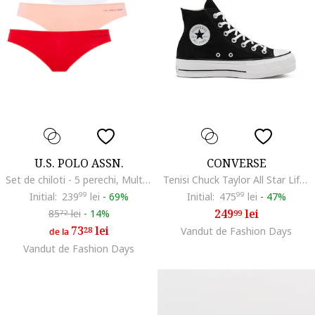
U.S. POLO ASSN.
CONVERSE
Set de chiloti - 5 perechi, Multicolor
Tenisi Chuck Taylor All Star Lift Hi, Negru
Initial:
239
99
lei
-
69%
Initial:
475
99
lei
-
47%
249
lei
85
lei
-
14%
99
72
73
lei
28
Vandut de Fashion Days
de la
Vandut de Fashion Days