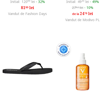
Initial:
120
99
lei
-
32%
Initial:
49
20
lei
-
49%
81
lei
27
lei
-
10%
99
52
24
lei
Vandut de Fashion Days
76
de la
Vandut de Modivo PL