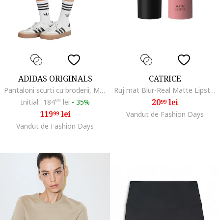
ADIDAS ORIGINALS
CATRICE
Pantaloni scurti cu broderii, Maro deschis/Alb murdar
Ruj mat Blur-Real Matte Lipstick - 3 g., 040
20
lei
Initial:
184
99
lei
-
35%
99
119
lei
99
Vandut de Fashion Days
Vandut de Fashion Days