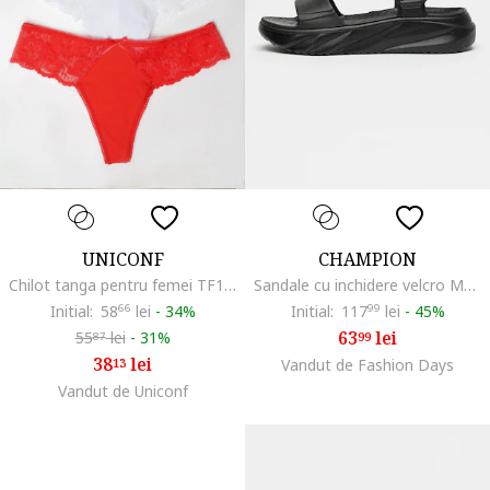
UNICONF
CHAMPION
Chilot tanga pentru femei TF11, Multicolor
Sandale cu inchidere velcro Moon, Negru carbon
Initial:
58
66
lei
-
34%
Initial:
117
99
lei
-
45%
63
lei
55
lei
-
31%
99
87
38
lei
13
Vandut de Fashion Days
Vandut de Uniconf