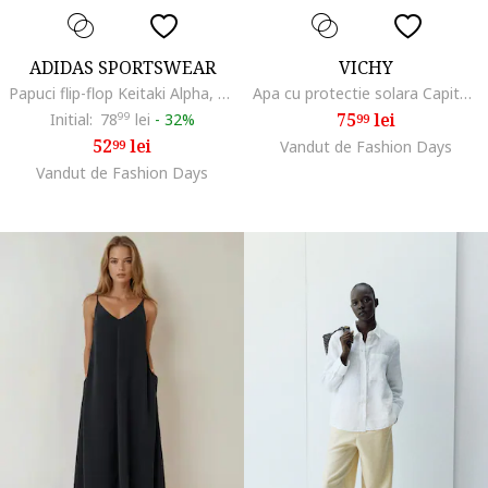
ADIDAS SPORTSWEAR
VICHY
Papuci flip-flop Keitaki Alpha, Negru
Apa cu protectie solara Capital Soleil cu SPF, bronz imbunatatit cu beta-caroten, 200 ml, 50 SPF
75
lei
Initial:
78
99
lei
-
32%
99
52
lei
99
Vandut de Fashion Days
Vandut de Fashion Days