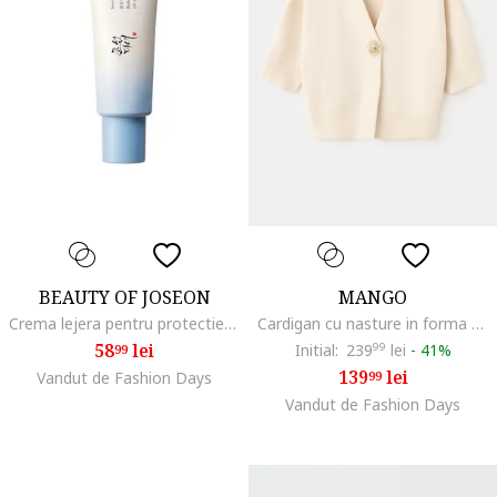
BEAUTY OF JOSEON
MANGO
Crema lejera pentru protectie solara cu SPF 50, PA++++, extract de orez si vit. B5, 50 ml
Cardigan cu nasture in forma de soare si maneci medi, Bej deschis
58
lei
Initial:
239
99
lei
-
41%
99
139
lei
Vandut de Fashion Days
99
Vandut de Fashion Days