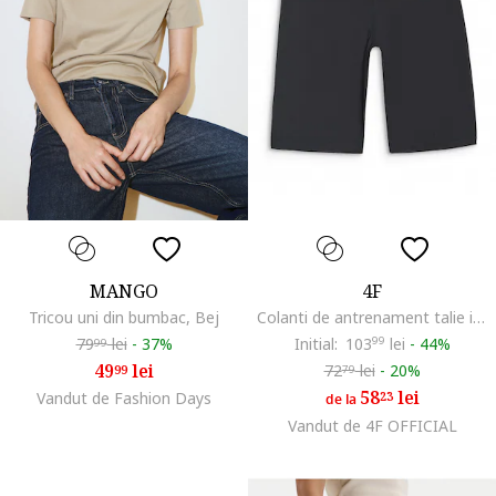
MANGO
4F
Tricou uni din bumbac, Bej
Colanti de antrenament talie inalta, uscare rapida, Negru
79
lei
-
37%
Initial:
103
99
lei
-
44%
99
49
lei
72
lei
-
20%
99
79
58
lei
Vandut de Fashion Days
23
de la
Vandut de 4F OFFICIAL