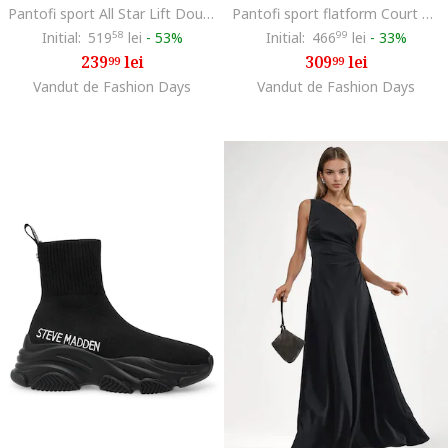
Pantofi sport All Star Lift Double cu platforma, Alb/Negru
Pantofi sport flatform Court Vision Alta din piele si piele ecologica, Alb
Initial:
519
58
lei
-
53%
Initial:
466
99
lei
-
33%
239
lei
309
lei
99
99
Vandut de Fashion Days
Vandut de Fashion Days