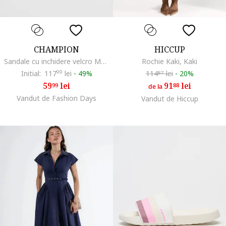
CHAMPION
HICCUP
Sandale cu inchidere velcro Moon, Bej deschis
Rochie Kaki, Kaki
Initial:
117
99
lei
-
49%
114
lei
-
20%
87
59
lei
91
lei
99
88
de la
Vandut de Fashion Days
Vandut de Hiccup