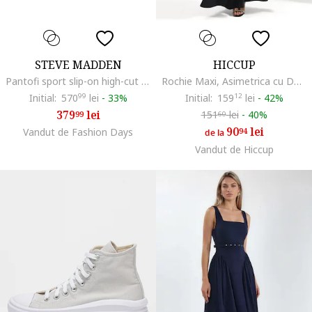
STEVE MADDEN
HICCUP
Pantofi sport slip-on high-cut cu model soseta Prodigy, Negru
Rochie Maxi, Asimetrica cu Decupaje, Neagra, Poliester
Initial:
570
99
lei
-
33%
Initial:
159
12
lei
-
42%
379
lei
151
lei
-
40%
99
60
90
lei
Vandut de Fashion Days
94
de la
Vandut de Hiccup