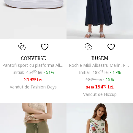
CONVERSE
BUSEM
Pantofi sport cu platforma All Star Move, Gri deschis
Rochie Midi Albastru Marin, Poliester, Fara Maneci, Decolteu Patrat
Initial:
454
50
lei
-
51%
Initial:
188
18
lei
-
17%
219
lei
182
lei
-
15%
99
08
154
lei
Vandut de Fashion Days
75
de la
Vandut de Hiccup