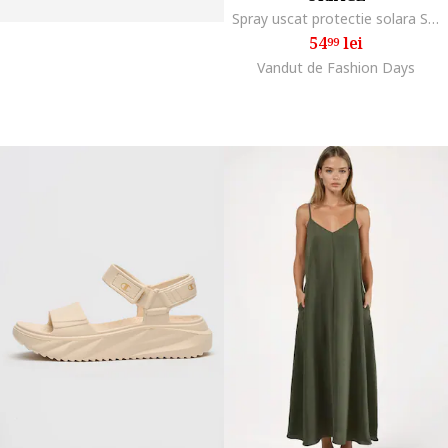
Spray uscat protectie solara SPF50+ Bariesun, 200 ml
54
lei
99
Vandut de Fashion Days