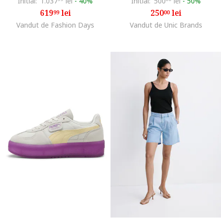
Initial:
1.037
lei
-
40%
Initial:
500
lei
-
50%
619
lei
250
lei
99
00
Vandut de Fashion Days
Vandut de Unic Brands