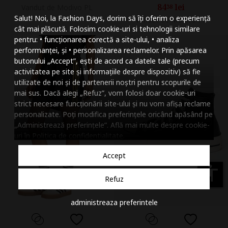
84
lei
Vandut de Modivo PL
38
Mareste dimensiunea
Salut! Noi, la Fashion Days, dorim să îți oferim o experiență
Vandut de Modivo PL
Micsoreaza dimensiu
cât mai plăcută. Folosim cookie-uri si tehnologii similare
pentru: • funcționarea corectă a site-ului, • analiza
Mareste spatierea tex
performanței, și • personalizarea reclamelor. Prin apăsarea
butonului „Accept”, ești de acord ca datele tale (precum
Micsoreaza spatierea
activitatea pe site și informațiile despre dispozitiv) să fie
utilizate de noi și de partenerii noștri pentru scopurile de
Mareste inaltimea ra
mai sus. Dacă alegi „Refuz”, vom folosi doar cookie-uri
strict necesare funcționării site-ului și nu vom afișa reclame
Micsoreaza inaltimea
personalizate. Poți modifica preferințele oricând apăsând pe
„Administrează preferințele”. Află mai multe despre cookie-
Inverseaza culorile
uri în
Politica de confidentialitate
.
Nuante de gri
Accept
Cursor mare
accessibility
Refuz
Subliniaza link-urile
administreaza preferintele
Dezactiveaza animatii