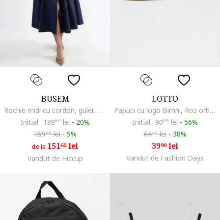
BUSEM
LOTTO
Rochie midi cu cordon, guler, Bleumarin
Papuci cu logo Bimni, Roz orhidee/Alb murdar
Initial:
189
69
lei
-
20%
Initial:
90
99
lei
-
56%
159
lei
-
5%
64
lei
-
38%
60
99
151
lei
39
lei
60
99
de la
Vandut de Fashion Days
Vandut de Hiccup