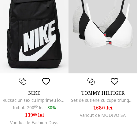
NIKE
TOMMY HILFIGER
Rucsac unisex cu imprimeu logo supradimensionat Element - 21 L, Alb/Negru
Set de sutiene cu cupe triunghiulare si detaliu logo - 3 perechi, Alb/Negru/Gri melange
168
lei
Initial:
200
99
lei
-
30%
99
139
lei
99
Vandut de MODIVO SA
Vandut de Fashion Days