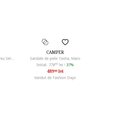
CAMPER
Pantofi sport din material textil Peu Serra, Visiniu/Portocaliu
Sandale de piele Tasha, Maro
Initial:
778
99
lei
-
37%
489
lei
99
Vandut de Fashion Days