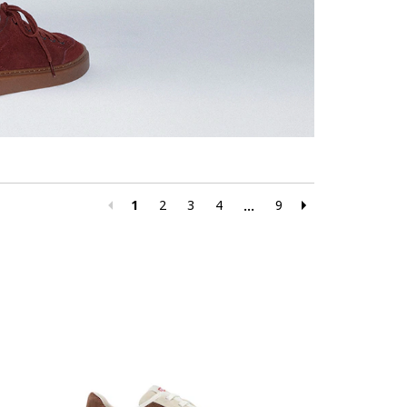
1
2
3
4
9
...