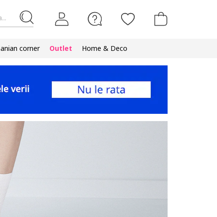
...
nian corner
Outlet
Home & Deco