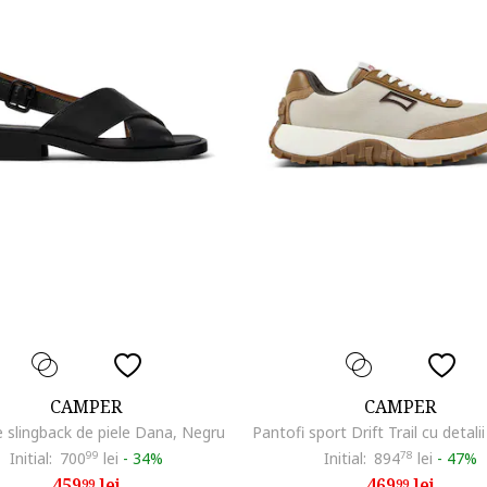
CAMPER
CAMPER
 slingback de piele Dana, Negru
Initial:
700
99
lei
-
34%
Initial:
894
78
lei
-
47%
459
lei
469
lei
99
99