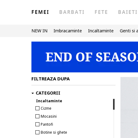
FEMEI
BARBATI
FETE
BAIETI
NEW IN
Imbracaminte
Incaltaminte
Genti si 
FILTREAZA DUPA
CATEGORII
Incaltaminte
Cizme
Mocasini
Pantofi
Botine si ghete