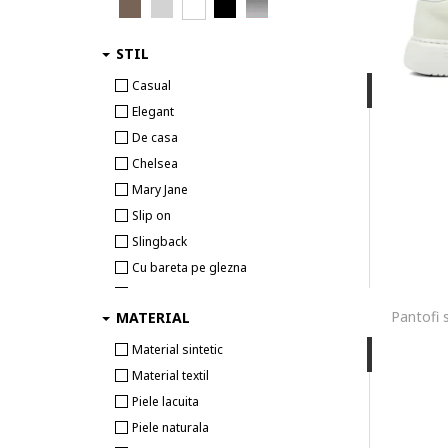
STIL
Casual
Elegant
De casa
Chelsea
Mary Jane
Slip on
Slingback
Cu bareta pe glezna
Cu barete
MATERIAL
Pescar
Normcore
Material sintetic
in T
Material textil
Derby
Piele lacuita
Bocanc
Piele naturala