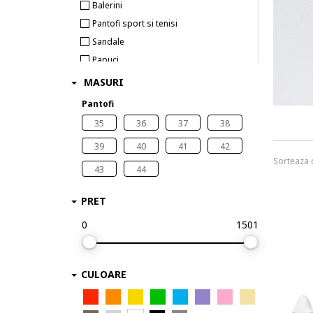
Balerini
Pantofi sport si tenisi
Sandale
Papuci
Botine
MASURI
Pantofi
35
36
37
38
39
40
41
42
Sorteaza
43
44
PRET
0
1501
CULOARE