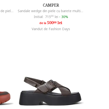
CAMPER
Pantofi sport Drift Trail cu detalii de piele intoarsa, Maro/Portocaliu stins
Sandale wedge din piele cu barete multiple Louise, Roz pal
Initial:
715
00
lei
-
30%
500
lei
00
de la
Vandut de Fashion Days