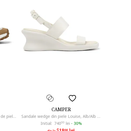
CAMPER
Pantofi sport Drift Trail cu detalii de piele intoarsa, Maro deschis/Bej deschis
Sandale wedge din piele Louise, Alb/Alb murdar
Initial:
740
00
lei
-
30%
518
lei
00