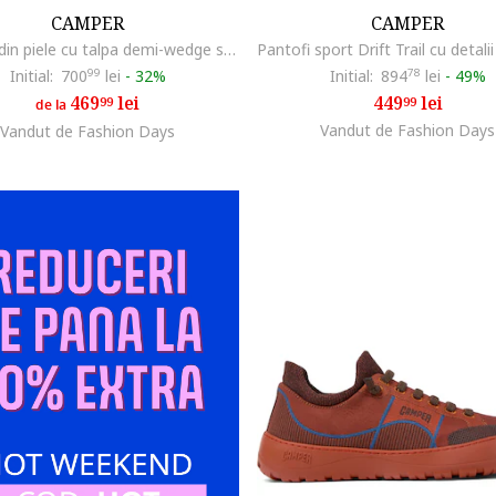
CAMPER
CAMPER
Sandale din piele cu talpa demi-wedge si catarama, Negru
Initial:
700
99
lei
-
32%
Initial:
894
78
lei
-
49%
469
lei
449
lei
99
99
de la
Vandut de Fashion Days
Vandut de Fashion Days