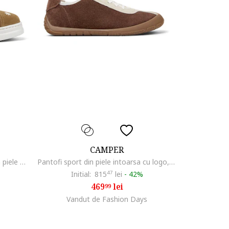
CAMPER
Pantofi sport Runner Up 1137 din piele nabuc, Maro
Pantofi sport din piele intoarsa cu logo, Maro/Bej deschis
Initial:
815
47
lei
-
42%
469
lei
99
Vandut de Fashion Days