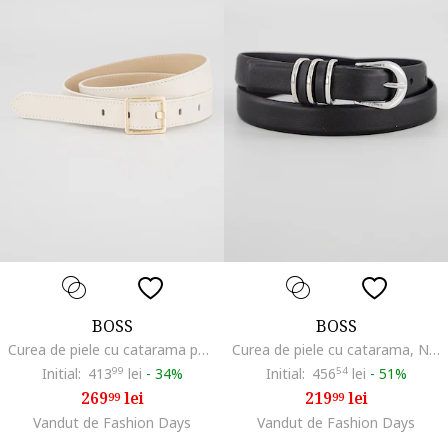
BOSS
BOSS
Curea de piele cu catarama patrata, Ecru
Curea de piele cu catarama, Negru
Initial:
413
99
lei
-
34%
Initial:
456
54
lei
-
51%
269
lei
219
lei
99
99
Vandut de Fashion Days
Vandut de Fashion Days