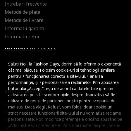
Intrebari frecvente
Metode de plata
Metode de livrare
Informatii garantii
Informatii retur
INFORMATII LEGALE
Mareste dimensiunea
Informatii utile
Salut! Noi, la Fashion Days, dorim să îți oferim o experiență
Micsoreaza dimensiu
cât mai plăcută. Folosim cookie-uri si tehnologii similare
pentru: • funcționarea corectă a site-ului, • analiza
Mareste spatierea tex
performanței, și • personalizarea reclamelor. Prin apăsarea
butonului „Accept”, ești de acord ca datele tale (precum
SOCIAL MEDIA
Micsoreaza spatierea
activitatea pe site și informațiile despre dispozitiv) să fie
utilizate de noi și de partenerii noștri pentru scopurile de
Facebook
Mareste inaltimea ra
mai sus. Dacă alegi „Refuz”, vom folosi doar cookie-uri
Instagram
strict necesare funcționării site-ului și nu vom afișa reclame
Micsoreaza inaltimea
personalizate. Poți modifica preferințele oricând apăsând pe
TikTok
„Administrează preferințele”. Află mai multe despre cookie-
Inverseaza culorile
Youtube