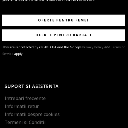
OFERTE PENTRU FEMEI
OFERTE PENTRU BARBATI
This site is protected by reCAPTCHA and the Google
Privacy Policy
and
Terms of
Service
apply.
BRAVO!
Te-ai abonat cu succes la newsletter folosind adresa de e-mail
%email%
.
Ti-am pregatit noutati despre brandurile noastre, selectii exclusive si
SUPORT SI ASISTENTA
ultimele tendinte in moda!
Intrebari frecvente
Informatii retur
Informatii despre cookies
Termeni si Conditii