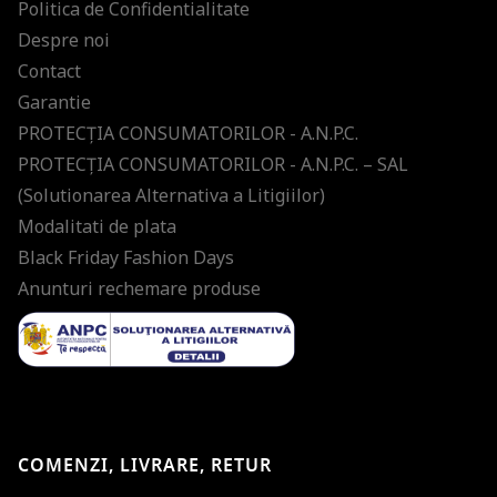
Politica de Confidentialitate
Despre noi
Contact
Garantie
PROTECŢIA CONSUMATORILOR - A.N.P.C.
PROTECŢIA CONSUMATORILOR - A.N.P.C. – SAL
(Solutionarea Alternativa a Litigiilor)
Modalitati de plata
Black Friday Fashion Days
Anunturi rechemare produse
COMENZI, LIVRARE, RETUR