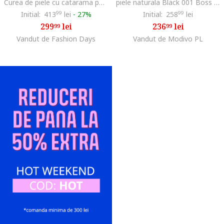
Curea de piele cu catarama patrata, Negru
piele naturala Black 001 Boss curea dama femeie Black 001 50553383 curea dama dama
Initial:
413
99
lei
-
27%
Initial:
258
99
lei
299
lei
236
lei
99
99
Vandut de Fashion Days
Vandut de Modivo PL