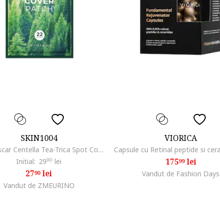
SKIN1004
VIORICA
Madagascar Centella Tea-Trica Spot Cover Plasturi pentru acnee 22 buc
175
lei
Initial:
29
90
lei
99
27
lei
90
Vandut de Fashion Days
Vandut de ZMEURINO