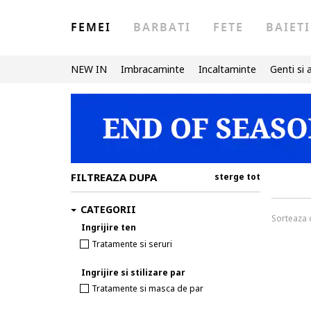
FEMEI
BARBATI
FETE
BAIETI
NEW IN
Imbracaminte
Incaltaminte
Genti si 
FILTREAZA DUPA
sterge tot
CATEGORII
Sorteaza
Ingrijire ten
Tratamente si seruri
Ingrijire si stilizare par
Tratamente si masca de par