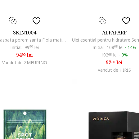
SKIN1004
ALFAPARF
Fiola proaspata poremizanta Fiola matifianta intens hidratanta
Initial:
99
90
lei
Initial:
108
68
lei
-
14%
94
lei
102
lei
-
9%
90
68
92
lei
Vandut de ZMEURINO
68
Vandut de HIRIS