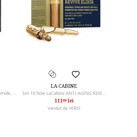
LA CABINE
Capsule cu Retinal peptide si ceramide, 45 buc
Set 10 fiole LaCabine ANTI-AGING REVIVING ELIXIR, 10x2 m
111
lei
68
Vandut de HIRIS