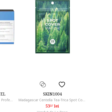
NEL
SKIN1004
Fiole anti-cadere a parului L’Oreal Professionnel Serie Expert Aminexil Advanced, cu Aminexil si Omega 6, 60 ml
Madagascar Centella Tea-Trica Spot Cover Plasturi pentru acnee 22 buc
53
lei
37