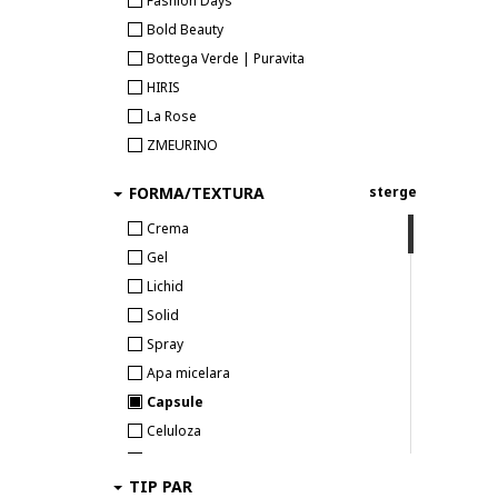
Fashion Days
Bold Beauty
Bottega Verde | Puravita
HIRIS
La Rose
ZMEURINO
FORMA/TEXTURA
sterge
Crema
Gel
Lichid
Solid
Spray
Apa micelara
Capsule
Celuloza
Cereale
TIP PAR
Compact