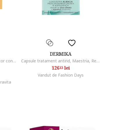
DERMIKA
Tratament antioxidant si iluminator concentrat pentru toate tipurile de ten -Mandarina + Vitamina C - Estratti di Bellezza, 7x2 ML,
Capsule tratament antirid, Maestria, Regenerare in capsule zi/noapte, 60 g
126
lei
13
Vandut de Fashion Days
ravita