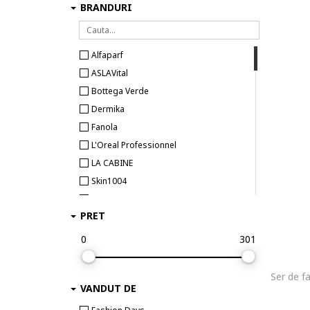
BRANDURI
Alfaparf
ASLAVital
Bottega Verde
Dermika
Fanola
L'Oreal Professionnel
LA CABINE
Skin1004
Viorica
PRET
0
301
VANDUT DE