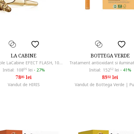
LA CABINE
BOTTEGA VERDE
Set 10 fiole LaCabine EFECT FLASH, 10x2 ml
Initial:
108
05
lei
-
27%
Initial:
152
52
lei
-
41%
78
lei
89
lei
05
32
Vandut de HIRIS
Vandut de Bottega Verde | Pu