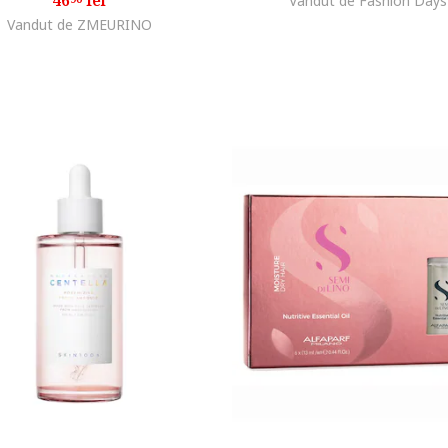
46
lei
Vandut de Fashion Days
Vandut de ZMEURINO