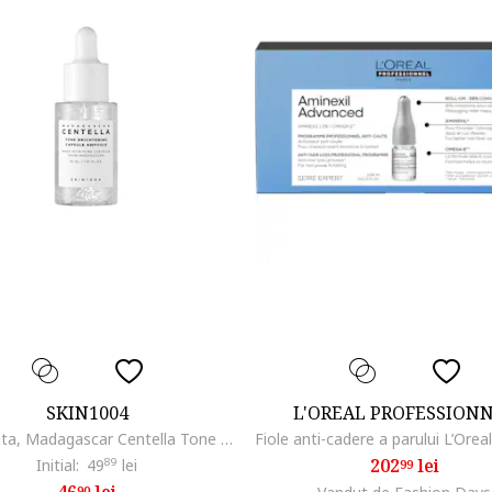
SKIN1004
L'OREAL PROFESSION
Ser de fata, Madagascar Centella Tone Brightening Capsule Ampoule, 30 ml
202
lei
Initial:
49
89
lei
99
90