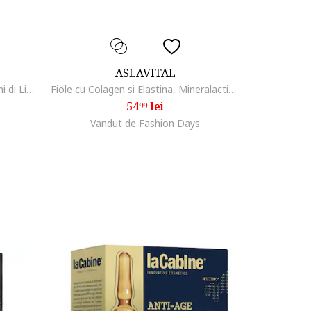
ASLAVITAL
Ulei esential pentru hidratare Semi di Lino Moisture Nutritive Essential Oil, 6X13 ml
Fiole cu Colagen si Elastina, Mineralactiv, 10 fiole x 2 ml
54
lei
99
Vandut de Fashion Days