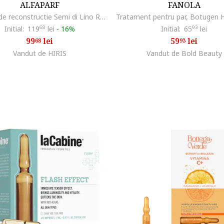
ALFAPARF
FANOLA
Lotiune de reconstructie Semi di Lino Reconstruction Reparative Lotion, 6x13 ml
Initial:
119
68
lei
-
16%
Initial:
65
93
lei
99
lei
59
lei
68
93
Vandut de HIRIS
Vandut de Bold Beauty