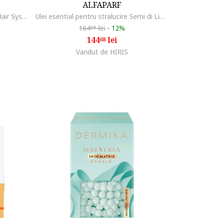
ALFAPARF
Tratament pentru par, Botugen Hair System Botolife, 150ml
Ulei esential pentru stralucire Semi di Lino Sublime Essential Oil, 12X13 ml
164
lei
-
12%
68
144
lei
68
Vandut de HIRIS