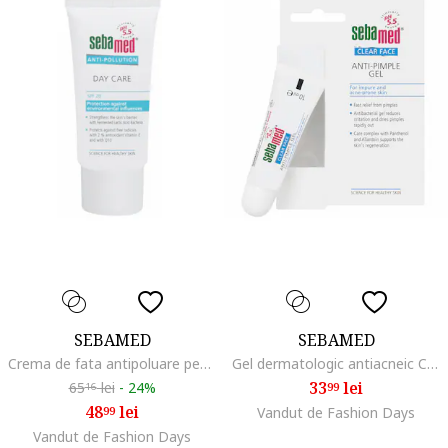
SEBAMED
SEBAMED
Crema de fata antipoluare pentru utilizare zilnica SPF 20, 40 ml
Gel dermatologic antiacneic Clear Face pentru tratamentul cosurilor, 10 ml
33
lei
65
lei
-
24%
99
16
48
lei
99
Vandut de Fashion Days
Vandut de Fashion Days