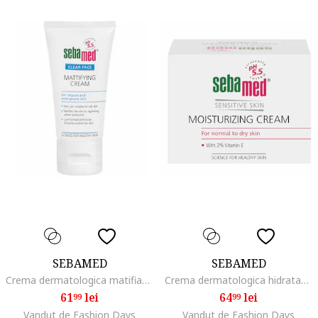
SEBAMED
SEBAMED
Crema dermatologica matifianta Clear Face pentru ten acneic, 50 ml
Crema dermatologica hidratanta cu vitamina E pentru ten sensibil, 75 ml
61
lei
64
lei
99
99
Vandut de Fashion Days
Vandut de Fashion Days