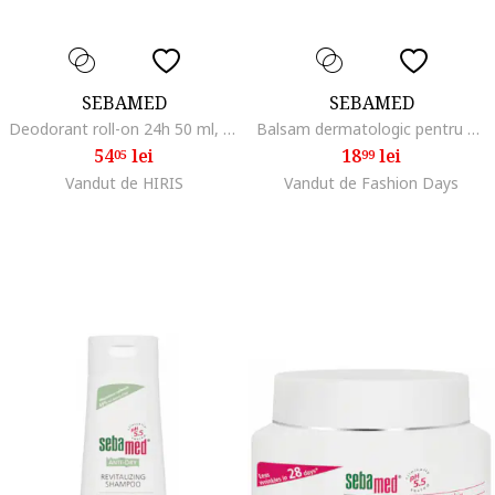
SEBAMED
SEBAMED
Deodorant roll-on 24h 50 ml, Lime
Balsam dermatologic pentru buze Semabed cu aroma de capsune, 4.8 g
54
lei
18
lei
05
99
Vandut de HIRIS
Vandut de Fashion Days