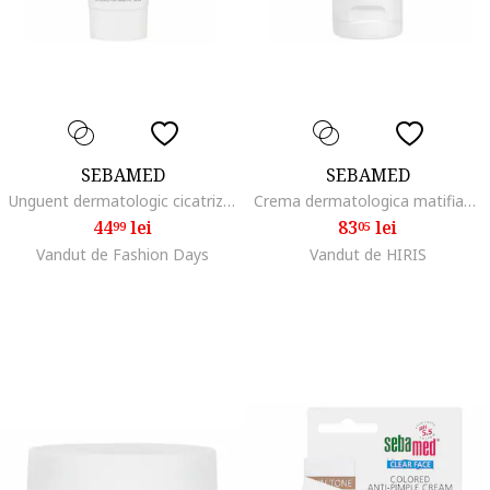
SEBAMED
SEBAMED
Unguent dermatologic cicatrizant si protector, 50 ml
Crema dermatologica matifianta Clear Face pentru ten acneic, 50 ml
44
lei
83
lei
99
05
Vandut de Fashion Days
Vandut de HIRIS