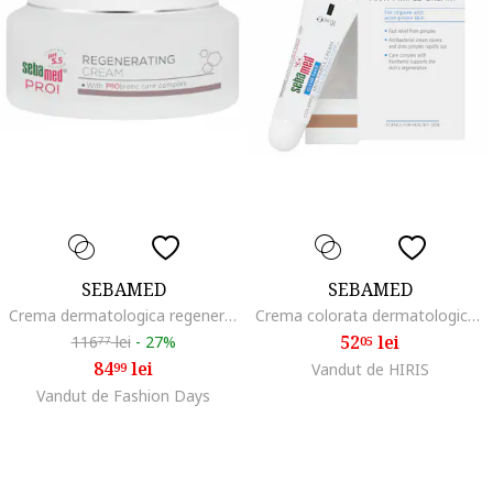
SEBAMED
SEBAMED
Crema dermatologica regeneratoare pentru fata 50 ml
Crema colorata dermatologica Clear Face pentru ten acneic, 10 ml
52
lei
116
lei
-
27%
05
77
84
lei
99
Vandut de HIRIS
Vandut de Fashion Days