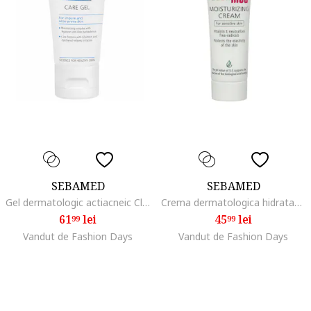
SEBAMED
SEBAMED
Gel dermatologic actiacneic Clear Face pentru ingrijire ten, 50 ml
Crema dermatologica hidratanta cu vitamina E pentru ten sensibil, 50 ml
61
lei
45
lei
99
99
Vandut de Fashion Days
Vandut de Fashion Days