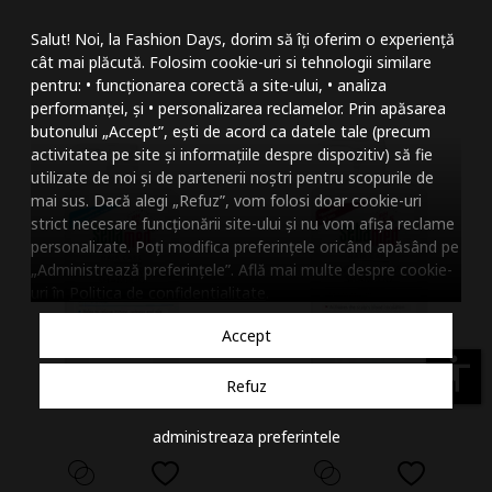
Mareste dimensiunea
Salut! Noi, la Fashion Days, dorim să îți oferim o experiență
Micsoreaza dimensiu
cât mai plăcută. Folosim cookie-uri si tehnologii similare
pentru: • funcționarea corectă a site-ului, • analiza
Mareste spatierea tex
performanței, și • personalizarea reclamelor. Prin apăsarea
butonului „Accept”, ești de acord ca datele tale (precum
Micsoreaza spatierea
activitatea pe site și informațiile despre dispozitiv) să fie
utilizate de noi și de partenerii noștri pentru scopurile de
Mareste inaltimea ra
mai sus. Dacă alegi „Refuz”, vom folosi doar cookie-uri
strict necesare funcționării site-ului și nu vom afișa reclame
Micsoreaza inaltimea
personalizate. Poți modifica preferințele oricând apăsând pe
„Administrează preferințele”. Află mai multe despre cookie-
Inverseaza culorile
uri în
Politica de confidentialitate
.
Nuante de gri
Accept
Cursor mare
accessibility
Refuz
Subliniaza link-urile
administreaza preferintele
Dezactiveaza animatii