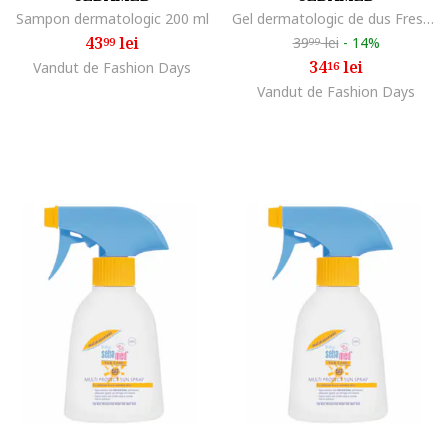
Sampon dermatologic 200 ml
Gel dermatologic de dus Fresh, 200 ml
43
lei
39
lei
-
14%
99
99
34
lei
Vandut de Fashion Days
16
Vandut de Fashion Days