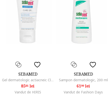
SEBAMED
SEBAMED
Gel dermatologic actiacneic Clear Face pentru ingrijire ten, 50 ml
Sampon dermatologic, 200 ml
85
lei
61
lei
05
99
Vandut de HIRIS
Vandut de Fashion Days