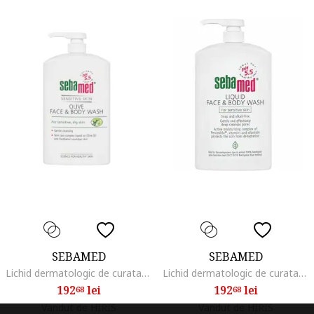
SEBAMED
SEBAMED
Lichid dermatologic de curatare cu ulei de masline fata si corp 1000 ml
Lichid dermatologic de curatare pentru fata si corp, 1000 ml
192
lei
192
lei
68
68
Vandut de HIRIS
Vandut de HIRIS