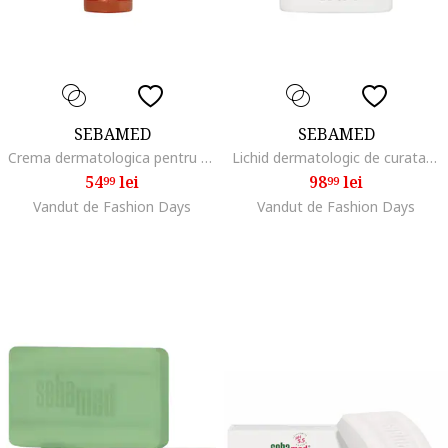
SEBAMED
SEBAMED
Crema dermatologica pentru protectie solara SPF 50+, 75 ml
Lichid dermatologic de curatare cu ulei de masline fata si corp, 1000 ml
54
lei
98
lei
99
99
Vandut de Fashion Days
Vandut de Fashion Days