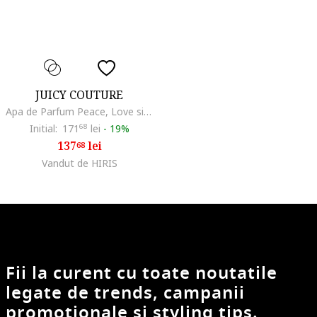
JUICY COUTURE
Apa de Parfum Peace, Love si Juicy Couture, Femei, 30 ml
Initial:
171
68
lei
-
19%
137
lei
68
Vandut de HIRIS
Fii la curent cu toate noutatile
legate de trends, campanii
promotionale si styling tips.