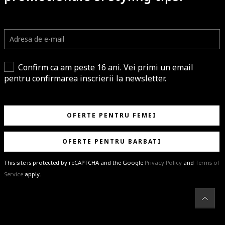
Confirm ca am peste 16 ani. Vei primi un email
pentru confirmarea inscrierii la newsletter.
OFERTE PENTRU FEMEI
OFERTE PENTRU BARBATI
This site is protected by reCAPTCHA and the Google
Privacy Policy
and
Terms of
Service
apply.
BRAVO!
Te-ai abonat cu succes la newsletter folosind adresa de e-mail
%email%
.
Ti-am pregatit noutati despre brandurile noastre, selectii exclusive si