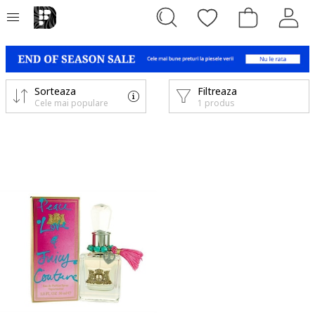
Sorteaza
Filtreaza
Cele mai populare
1 produs