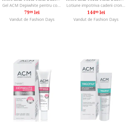
Gel ACM Depiwhite pentru conturul ochilor, 15 ml
Lotiune impotriva caderii cronice a parului, Acm Novophane Chronic, 100 ml
79
lei
144
lei
99
99
Vandut de Fashion Days
Vandut de Fashion Days