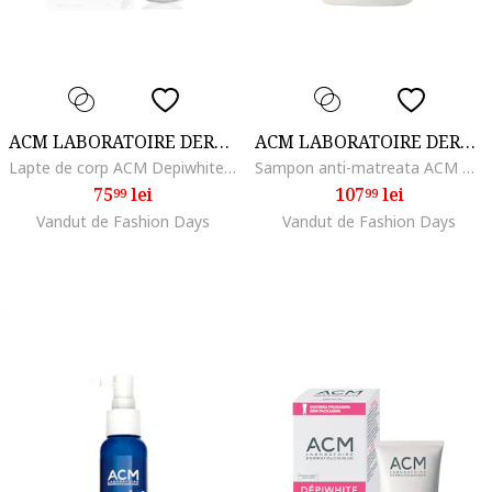
ACM LABORATOIRE DERMATOLOGIQUE
ACM LABORATOIRE DERMATOLOGIQUE
Lapte de corp ACM Depiwhite cu efect de albire, 200 ml
Sampon anti-matreata ACM Novophane DS impotriva descuamarii moderate a scalpului, 300 ml
75
lei
107
lei
99
99
Vandut de Fashion Days
Vandut de Fashion Days