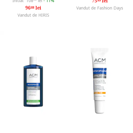
75
lei
Initial:
108
lei
-
11%
99
96
lei
68
Vandut de Fashion Days
Vandut de HIRIS