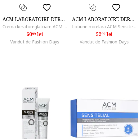
ACM LABORATOIRE DERMATOLOGIQUE
ACM LABORATOIRE DERMATOLOGIQUE
Crema keratoreglatoare ACM Sebionex K pentru pielea cu imperfectiuni, 40 ml
Lotiune micelara ACM Sensitelial pentru piele sensibila, 250 ml
60
lei
52
lei
99
99
Vandut de Fashion Days
Vandut de Fashion Days