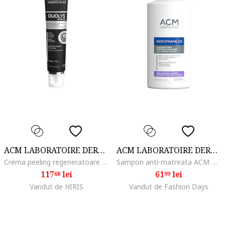
ACM LABORATOIRE DERMATOLOGIQUE
ACM LABORATOIRE DERMATOLOGIQUE
Crema peeling regeneratoare de noapte, Acm Duolys, 40 ml
Sampon anti-matreata ACM Novophane DS impotriva descuamarii moderate a scalpului, 125 ml
117
lei
61
lei
68
99
Vandut de HIRIS
Vandut de Fashion Days