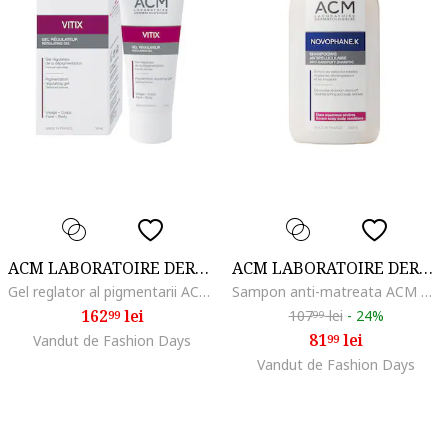
ACM LABORATOIRE DERMATOLOGIQUE
ACM LABORATOIRE DERMATOLOGIQUE
Gel reglator al pigmentarii ACM Vitix, 50 ml
Sampon anti-matreata ACM Novophane K impotriva descuamarii cronice a scalpului, 300 ml
162
lei
107
lei
-
24%
99
99
81
lei
Vandut de Fashion Days
99
Vandut de Fashion Days