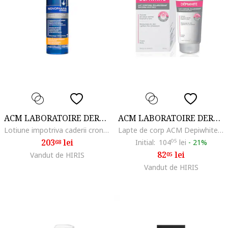
ACM LABORATOIRE DERMATOLOGIQUE
ACM LABORATOIRE DERMATOLOGIQUE
Lotiune impotriva caderii cronice a parului, Acm Novophane Chronic, 100 ml
Lapte de corp ACM Depiwhite cu efect de albire, 200 ml
203
lei
Initial:
104
05
lei
-
21%
68
82
lei
Vandut de HIRIS
05
Vandut de HIRIS