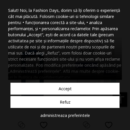
Mareste dimensiunea
Salut! Noi, la Fashion Days, dorim să îți oferim o experiență
Micsoreaza dimensiu
cât mai plăcută. Folosim cookie-uri si tehnologii similare
pentru: • funcționarea corectă a site-ului, • analiza
Mareste spatierea tex
performanței, și • personalizarea reclamelor. Prin apăsarea
butonului „Accept”, ești de acord ca datele tale (precum
Micsoreaza spatierea
activitatea pe site și informațiile despre dispozitiv) să fie
utilizate de noi și de partenerii noștri pentru scopurile de
Mareste inaltimea ra
mai sus. Dacă alegi „Refuz”, vom folosi doar cookie-uri
strict necesare funcționării site-ului și nu vom afișa reclame
Micsoreaza inaltimea
personalizate. Poți modifica preferințele oricând apăsând pe
„Administrează preferințele”. Află mai multe despre cookie-
Inverseaza culorile
uri în
Politica de confidentialitate
.
Nuante de gri
Accept
Cursor mare
accessibility
Refuz
Subliniaza link-urile
administreaza preferintele
Dezactiveaza animatii