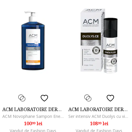
ACM LABORATOIRE DERMATOLOGIQUE
ACM LABORATOIRE DERMATOLOGIQUE
ACM Novophane Sampon Energizant, 500 ml
Ser intensiv ACM Duolys cu vitamina C pura, 15 ml, Vitamina E/15 % Vitamina C
100
lei
108
lei
99
99
Vandut de Fashion Days
Vandut de Fashion Days