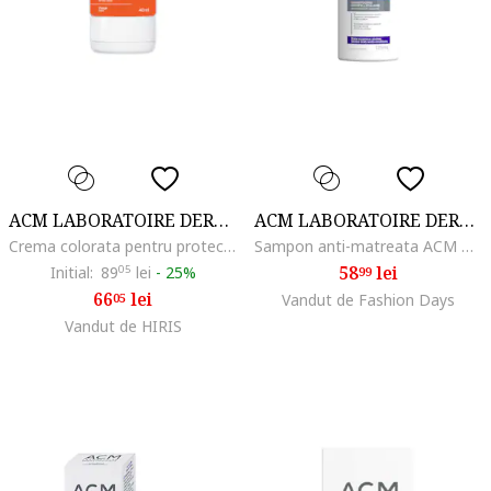
ACM LABORATOIRE DERMATOLOGIQUE
ACM LABORATOIRE DERMATOLOGIQUE
Crema colorata pentru protectie solara ACM Medisun SPF 50+ light tint, 40 ml
Sampon anti-matreata ACM Novophane K impotriva descuamarii cronice a scalpului, 125 ml
58
lei
Initial:
89
05
lei
-
25%
99
66
lei
05
Vandut de Fashion Days
Vandut de HIRIS