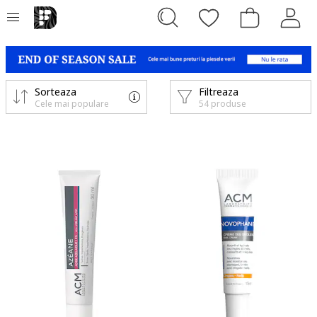
Sorteaza
Filtreaza
Cele mai populare
54 produse