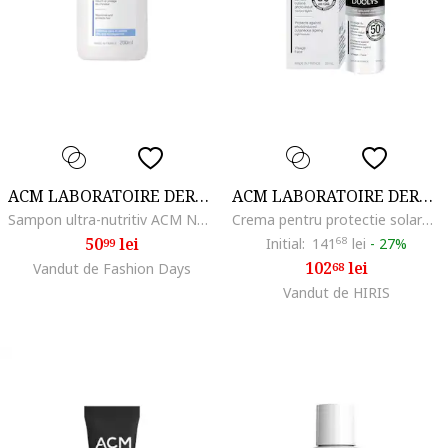
ACM LABORATOIRE DERMATOLOGIQUE
ACM LABORATOIRE DERMATOLOGIQUE
Sampon ultra-nutritiv ACM Novophane, 200 ml
Crema pentru protectie solara antiimbatranire ACM Duolys SPF 50+, 50 ml
50
lei
Initial:
141
68
lei
-
27%
99
102
lei
Vandut de Fashion Days
68
Vandut de HIRIS