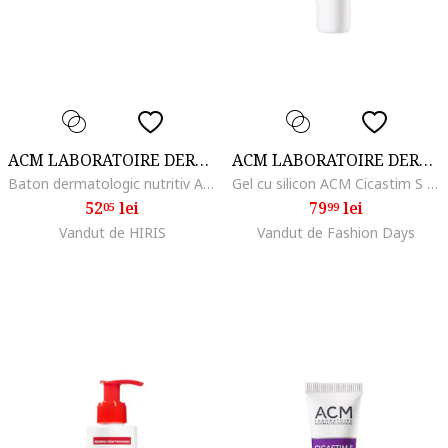
ACM LABORATOIRE DERMATOLOGIQUE
ACM LABORATOIRE DERMATOLOGIQUE
Baton dermatologic nutritiv ACM Sensitelial, 100 g
Gel cu silicon ACM Cicastim S pentru imbunatatirea aspectului cicatricilor, 15 ml
52
lei
79
lei
05
99
Vandut de HIRIS
Vandut de Fashion Days