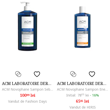
ACM LABORATOIRE DERMATOLOGIQUE
ACM LABORATOIRE DERMATOLOGIQUE
ACM Novophane Sampon Sebo-regulator, 500 ml
ACM Novophane Sampon Energizant, 200 ml
100
lei
Initial:
78
05
lei
-
16%
99
65
lei
Vandut de Fashion Days
05
Vandut de HIRIS