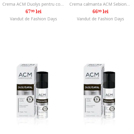
Crema ACM Duolys pentru conturul ochilor, 15 ml
Crema calmanta ACM Sebionex Trio anti-imperfectiuni, 40 ml
67
lei
66
lei
99
99
Vandut de Fashion Days
Vandut de Fashion Days