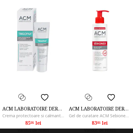
ACM LABORATOIRE DERMATOLOGIQUE
ACM LABORATOIRE DERMATOLOGIQUE
Crema protectoare si calmanta ACM Trigopax, 30 ml
Gel de curatare ACM Sebionex pentru pielea cu imperfectiuni, 200 ml
85
lei
83
lei
05
05
Vandut de HIRIS
Vandut de HIRIS