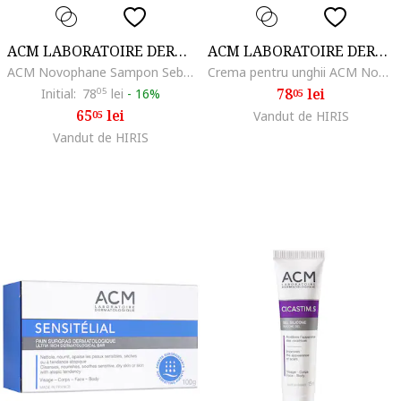
ACM LABORATOIRE DERMATOLOGIQUE
ACM LABORATOIRE DERMATOLOGIQUE
ACM Novophane Sampon Sebo-regulator, 200 ml
Crema pentru unghii ACM Novophane, 15 ml
78
lei
Initial:
78
05
lei
-
16%
05
65
lei
05
Vandut de HIRIS
Vandut de HIRIS