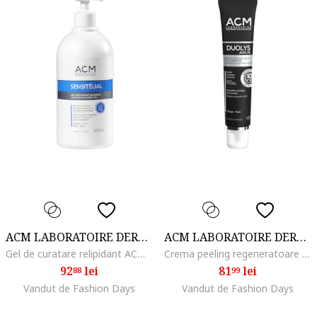
ACM LABORATOIRE DERMATOLOGIQUE
ACM LABORATOIRE DERMATOLOGIQUE
Gel de curatare relipidant ACM Sensitelial pentru pielea uscata si cu tendita atopica, 500 ml
Crema peeling regeneratoare de noapte, Acm Duolys, 40 ml
92
lei
81
lei
88
99
Vandut de Fashion Days
Vandut de Fashion Days