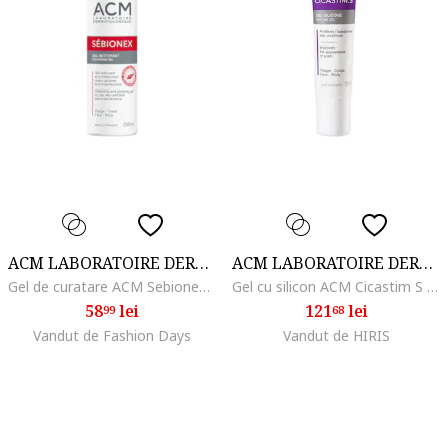
ACM LABORATOIRE DERMATOLOGIQUE
ACM LABORATOIRE DERMATOLOGIQUE
Gel de curatare ACM Sebionex pentru pielea cu imperfectiuni, 200 ml
Gel cu silicon ACM Cicastim S pentru imbunatatirea aspectului cicatricilor, 15 ml
58
lei
121
lei
99
68
Vandut de Fashion Days
Vandut de HIRIS