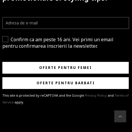
Confirm ca am peste 16 ani. Vei primi un email
pentru confirmarea inscrierii la newsletter.
OFERTE PENTRU FEMEI
OFERTE PENTRU BARBATI
This site is protected by reCAPTCHA and the Google
Privacy Policy
and
Terms of
Service
apply.
BRAVO!
Te-ai abonat cu succes la newsletter folosind adresa de e-mail
%email%
.
Ti-am pregatit noutati despre brandurile noastre, selectii exclusive si