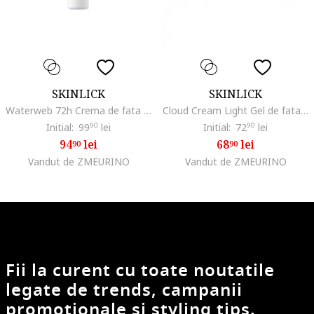
SKINLICK
SKINLICK
Waterweb 72h Crema de fata 50 ml
Cloud Cream Light Gel de fata cu niacinamide 50 ml
Initial:
99
90
lei
Initial:
72
90
lei
94
lei
68
lei
90
90
Vandut de ZMEURINO
Vandut de ZMEURINO
Fii la curent cu toate noutatile
legate de trends, campanii
promotionale si styling tips.