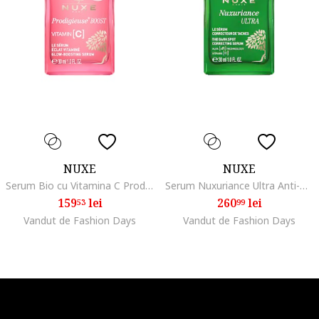
NUXE
NUXE
Serum Bio cu Vitamina C Prodigieuse Boost , 30 ml
Serum Nuxuriance Ultra Anti-Pete Pigmentare, 30 ml
159
lei
260
lei
53
99
Vandut de Fashion Days
Vandut de Fashion Days