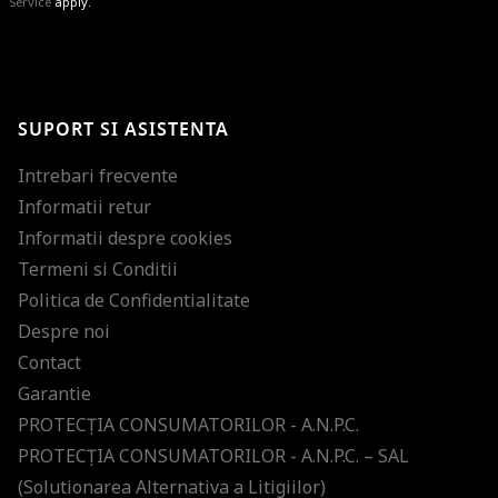
Service
apply.
BRAVO!
Te-ai abonat cu succes la newsletter folosind adresa de e-mail
%email%
.
Ti-am pregatit noutati despre brandurile noastre, selectii exclusive si
SUPORT SI ASISTENTA
ultimele tendinte in moda!
Intrebari frecvente
Informatii retur
Informatii despre cookies
Termeni si Conditii
Politica de Confidentialitate
Despre noi
Contact
Garantie
PROTECŢIA CONSUMATORILOR - A.N.P.C.
PROTECŢIA CONSUMATORILOR - A.N.P.C. – SAL
(Solutionarea Alternativa a Litigiilor)