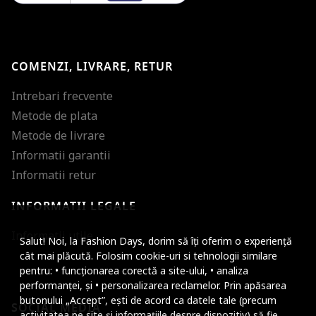
COMENZI, LIVRARE, RETUR
Intrebari frecvente
Metode de plata
Metode de livrare
Informatii garantii
Informatii retur
INFORMATII LEGALE
Mareste dimensiunea
Informatii utile
Salut! Noi, la Fashion Days, dorim să îți oferim o experiență
Micsoreaza dimensiu
cât mai plăcută. Folosim cookie-uri si tehnologii similare
pentru: • funcționarea corectă a site-ului, • analiza
Mareste spatierea tex
performanței, și • personalizarea reclamelor. Prin apăsarea
butonului „Accept”, ești de acord ca datele tale (precum
SOCIAL MEDIA
Micsoreaza spatierea
activitatea pe site și informațiile despre dispozitiv) să fie