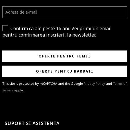
Confirm ca am peste 16 ani. Vei primi un email
pentru confirmarea inscrierii la newsletter.
OFERTE PENTRU FEMEI
OFERTE PENTRU BARBATI
This site is protected by reCAPTCHA and the Google
Privacy Policy
and
Terms of
Service
apply.
BRAVO!
Te-ai abonat cu succes la newsletter folosind adresa de e-mail
%email%
.
Ti-am pregatit noutati despre brandurile noastre, selectii exclusive si
SUPORT SI ASISTENTA
ultimele tendinte in moda!