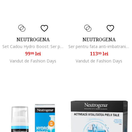
NEUTROGENA
NEUTROGENA
Set Cadou Hydro Boost: Ser pentru fata cu 10% Niacinamide, 30ml + Gel hidratant pentru ten normal si mixt, 50 ml
Ser pentru fata anti-imbatranire Retinol Boost, 30 ml
99
lei
113
lei
99
99
Vandut de Fashion Days
Vandut de Fashion Days