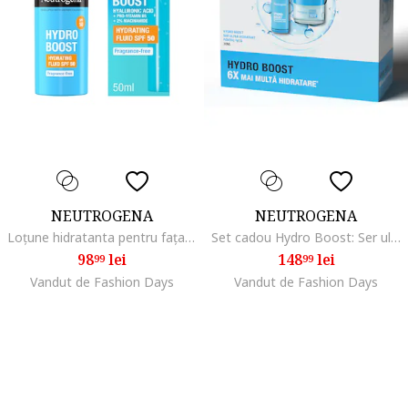
NEUTROGENA
NEUTROGENA
Loțune hidratanta pentru fața Hydro Boost SPF 50, 50ml
Set cadou Hydro Boost: Ser ultra-hidratant, 30 ml + Gel hidratant pentru ten normal si mixt, 50 ml
98
lei
148
lei
99
99
Vandut de Fashion Days
Vandut de Fashion Days