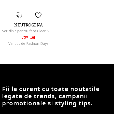
NEUTROGENA
Ser zilnic pentru fata Clear & Defend +, pentru prevenirea acneei
79
lei
99
Vandut de Fashion Days
Fii la curent cu toate noutatile
legate de trends, campanii
promotionale si styling tips.