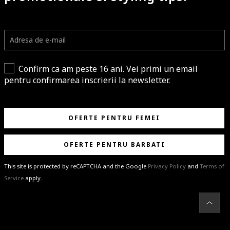
Confirm ca am peste 16 ani. Vei primi un email
pentru confirmarea inscrierii la newsletter.
OFERTE PENTRU FEMEI
OFERTE PENTRU BARBATI
This site is protected by reCAPTCHA and the Google
Privacy Policy
and
Terms of
Service
apply.
BRAVO!
Te-ai abonat cu succes la newsletter folosind adresa de e-mail
%email%
.
Ti-am pregatit noutati despre brandurile noastre, selectii exclusive si