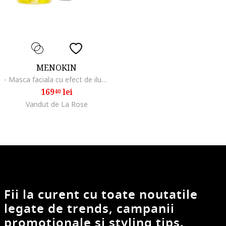
MENOKIN
- Masca faciala cu efect de iluminare rapida cu bule in 30 de secunde BRIGHT, 95 ml - masca faciala cu efect de iluminare cu bule
169
lei
40
Vandut de La Rose
Fii la curent cu toate noutatile
legate de trends, campanii
promotionale si styling tips.