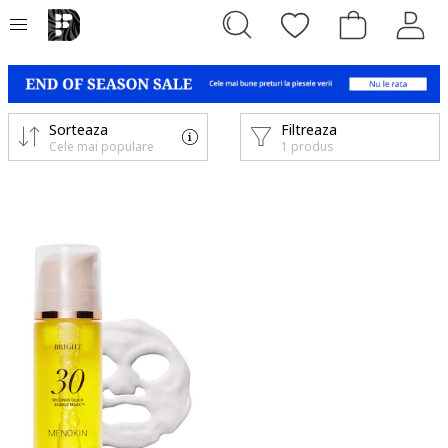
Sorteaza
Filtreaza
Cele mai populare
1 produs