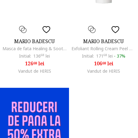
MARIO BADESCU
MARIO BADESCU
Masca de fata Healing & Soothing Mask tratament anti-acneic, 56 gr
Exfoliant Rolling Cream Peel With A.H.A. 73ml
Initial:
136
68
lei
Initial:
171
68
lei
-
37%
126
lei
106
lei
68
68
Vandut de HIRIS
Vandut de HIRIS