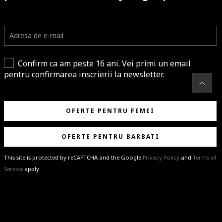
Confirm ca am peste 16 ani. Vei primi un email
pentru confirmarea inscrierii la newsletter.
OFERTE PENTRU FEMEI
OFERTE PENTRU BARBATI
This site is protected by reCAPTCHA and the Google
Privacy Policy
and
Terms of
Service
apply.
BRAVO!
Te-ai abonat cu succes la newsletter folosind adresa de e-mail
%email%
.
Ti-am pregatit noutati despre brandurile noastre, selectii exclusive si