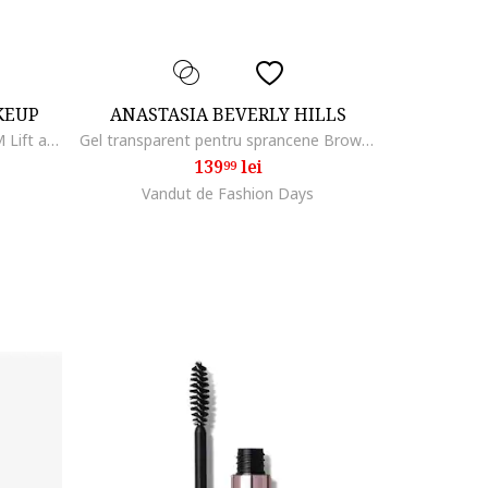
KEUP
ANASTASIA BEVERLY HILLS
Marker pentru sprancene NYX PM Lift and Snatch, 1 ml, Ash Brown
Gel transparent pentru sprancene Brow Freeze Gel, 7 ml
139
lei
99
Vandut de Fashion Days