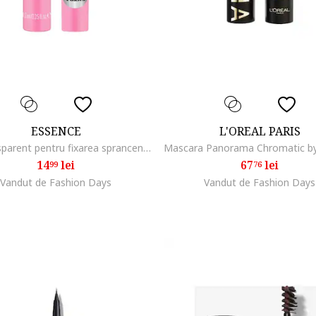
ESSENCE
L'OREAL PARIS
Gel transparent pentru fixarea sprancenelor FIX IT LIKE A PRO TRANSPARENT BROW FIXING GEL, 8.5 ml
14
lei
67
lei
99
76
Vandut de Fashion Days
Vandut de Fashion Days