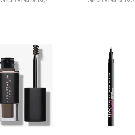
Vandut de Fashion Days
Vandut de Fashion Days