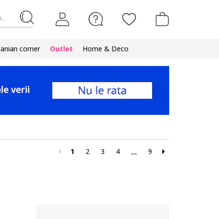
...
nian corner
Outlet
Home & Deco
1
2
3
4
9
...