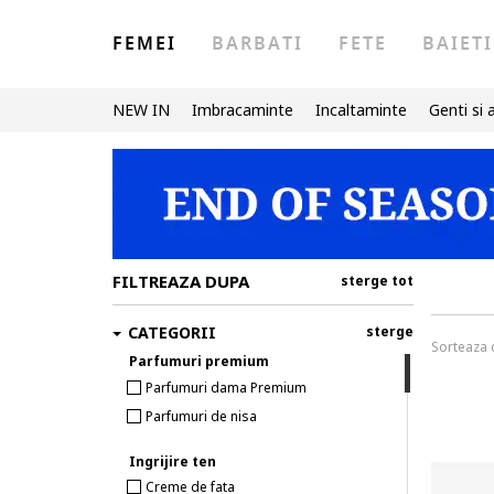
FEMEI
BARBATI
FETE
BAIETI
NEW IN
Imbracaminte
Incaltaminte
Genti si 
FILTREAZA DUPA
sterge tot
CATEGORII
sterge
Sorteaza
Parfumuri premium
Parfumuri dama Premium
Parfumuri de nisa
Ingrijire ten
Creme de fata