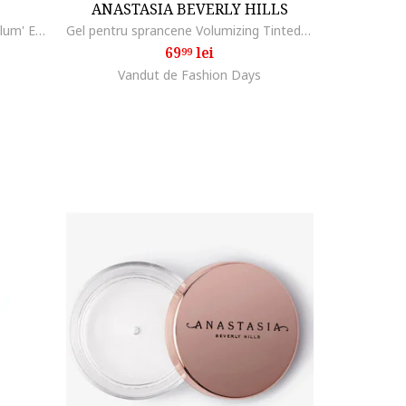
ANASTASIA BEVERLY HILLS
Mascara Maybelline New York Volum' Express, Black Extase
Gel pentru sprancene Volumizing Tinted Brow Gel Mini 2.1 ml, Medium Brown
69
lei
99
Vandut de Fashion Days