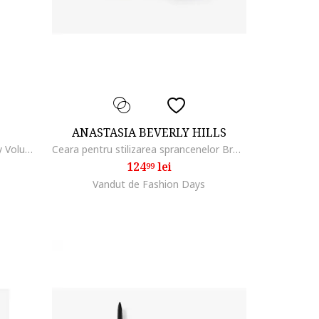
ANASTASIA BEVERLY HILLS
Mascara Panorama Chromatic by Volume Million Lashes, volum de la un capat la celalalt al privirii, 9.9 ml, All Night Black
Ceara pentru stilizarea sprancenelor Brow Freeze, 8 ml
124
lei
99
Vandut de Fashion Days