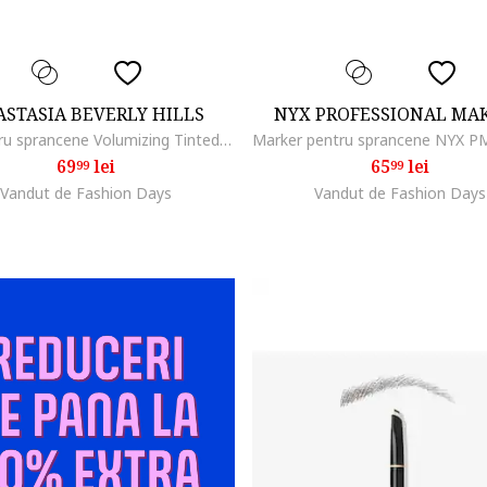
STASIA BEVERLY HILLS
NYX PROFESSIONAL MA
Gel pentru sprancene Volumizing Tinted Brow Gel Mini 2.1 ml, Soft Brown
69
lei
65
lei
99
99
Vandut de Fashion Days
Vandut de Fashion Days