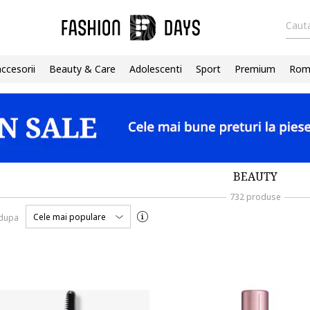
Cauta
accesorii
Beauty & Care
Adolescenti
Sport
Premium
Roma
BEAUTY
732 produse
Cele mai populare
 dupa