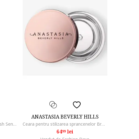
ANASTASIA BEVERLY HILLS
Mascara Maybelline New York Lash Sensational Sky High, Negru
Ceara pentru stilizarea sprancenelor Brow Freeze, 2.5 ml
64
lei
99