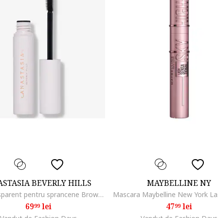
STASIA BEVERLY HILLS
MAYBELLINE NY
Gel transparent pentru sprancene Brow Freeze Gel, 4.5 ml
69
lei
47
lei
99
99