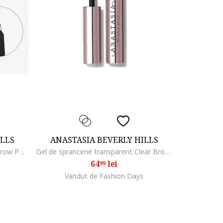
ILLS
ANASTASIA BEVERLY HILLS
Creion de sprancene Archibrow Brow Pencil, Dark Brown
Gel de sprancene transparent Clear Brow, 2.5 ml
64
lei
99
Vandut de Fashion Days