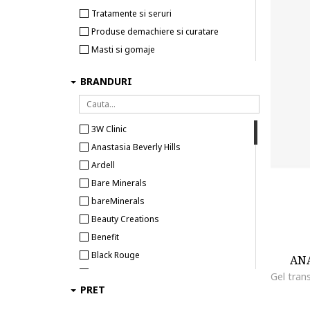
Tratamente si seruri
Produse demachiere si curatare
Masti si gomaje
Servetele si dischete demachiante
BRANDURI
Ingrijire personala
Perii de par electrice
3W Clinic
Placi de indreptat parul
Anastasia Beverly Hills
Ondulatoare & Bigudiuri
Ardell
Dispozitive cosmetice
Bare Minerals
Uscatoare de par
bareMinerals
Epilatoare
Beauty Creations
Periute de dinti electrice
Benefit
Periute de dinti electrice si accesorii
Black Rouge
Aparate de ras electrice
ANA
Blondesister
Aparate de tuns
PRET
Bottega Verde
Ingrijire corp
Bourjois