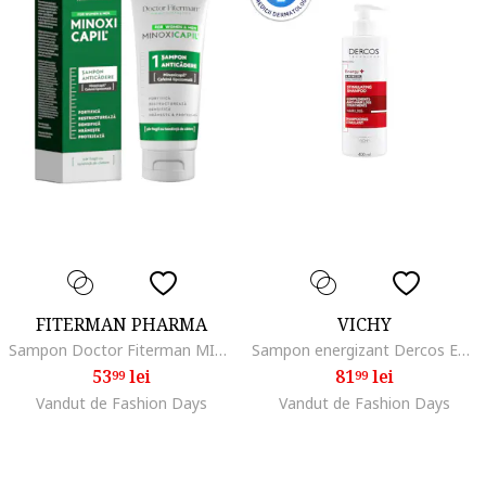
FITERMAN PHARMA
VICHY
Sampon Doctor Fiterman MINOXICAPIL, 200 ml
Sampon energizant Dercos Energy + impotriva caderii parului cu aminexil, 400 ml
53
lei
81
lei
99
99
Vandut de Fashion Days
Vandut de Fashion Days