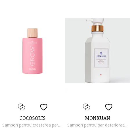
COCOSOLIS
MONXUAN
Sampon pentru cresterea parului cu KERASCALP™ si antiimbatranire GROW, 250 ml
Sampon pentru par deteriorat si fara volum, 380 ml