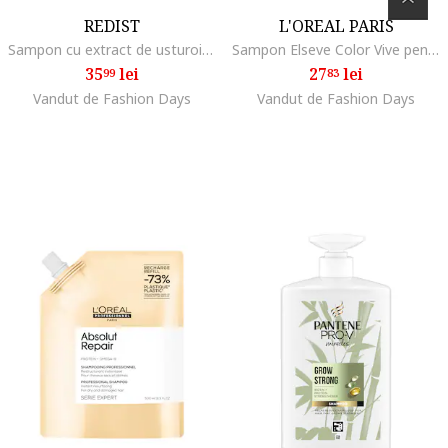
REDIST
L'OREAL PARIS
Sampon cu extract de usturoi 500 ml
Sampon Elseve Color Vive pentru par vopsit, 400 ml
35
lei
27
lei
99
83
Vandut de Fashion Days
Vandut de Fashion Days