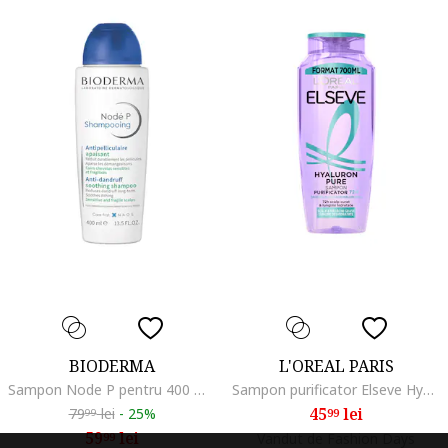
BIODERMA
L'OREAL PARIS
Sampon Node P pentru 400 ml, Fragil/Rebel, 400 ml
Sampon purificator Elseve Hyaluron Pure pentru scalp si radacini grase si lungimi deshidratate, 700 ml
45
lei
79
lei
-
25%
99
99
59
lei
99
Vandut de Fashion Days