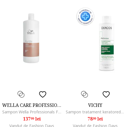
WELLA CARE PROFESSIONAL
VICHY
Sampon Wella Professionals Fusion de reparare pentru par deteriorat, 1000 ml
Sampon tratament keratoreductor Dercos PSOlution, 200ml
137
lei
78
lei
99
99
Vandut de Fashion Days
Vandut de Fashion Days