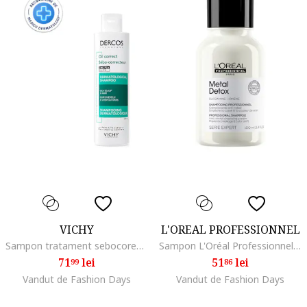
VICHY
L'OREAL PROFESSIONNEL
Sampon tratament sebocorector Dercos pentru scalp cu exces de sebum, 200ml
Sampon L'Oréal Professionnel Serie Expert Metal Detox impotriva ruperii parului, mentine culoarea, pentru toate tipurile de par decolorat, colorat sau balayage, FARA SULFATI, 100 ml
71
lei
51
lei
99
86
Vandut de Fashion Days
Vandut de Fashion Days