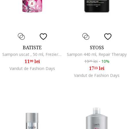
BATISTE
SYOSS
Sampon uscat , 50 ml, Frezie/Tuberoza
Sampon 440 ml, Repair Therapy
11
lei
19
lei
-
10%
99
20
17
lei
Vandut de Fashion Days
23
Vandut de Fashion Days