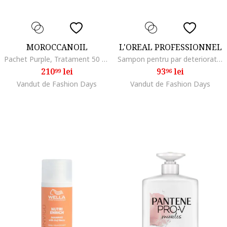
MOROCCANOIL
L'OREAL PROFESSIONNEL
Pachet Purple, Tratament 50 ml + Sampon 200 ml
Sampon pentru par deteriorat L’Oreal Professionnel Serie Expert Absolut Repair Molecular, formulat cu legaturi peptidice si 5 aminoacizi, repara structura macromoleculara a parului, fara sulfati,., 300 ml
210
lei
93
lei
99
96
Vandut de Fashion Days
Vandut de Fashion Days