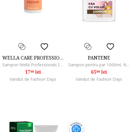
WELLA CARE PROFESSIONAL
PANTENE
Sampon Wella Professionals Invigo Nutri-Enrich intens nutritiv pentru par uscat si deteriorat, 50 ml
Sampon pentru par 1000ml, Normal/Uscat/Gras/Subtire/Degradat/Fara volum
17
lei
65
lei
99
99
Vandut de Fashion Days
Vandut de Fashion Days