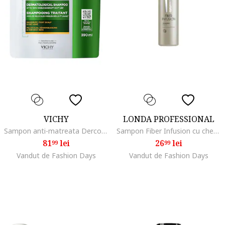
VICHY
LONDA PROFESSIONAL
Sampon anti-matreata Dercos par uscat, 0.39 l
Sampon Fiber Infusion cu cheratina pentru regenerarea parului, 250 ml
81
lei
26
lei
99
99
Vandut de Fashion Days
Vandut de Fashion Days