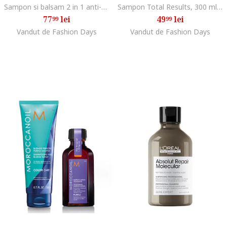
Sampon si balsam 2 in 1 anti-matreata Dercos pentru toate tipurile de par, 200 ml
Sampon Total Results, 300 ml, Normal/Subtire/Fara volum
77
lei
49
lei
99
99
Vandut de Fashion Days
Vandut de Fashion Days