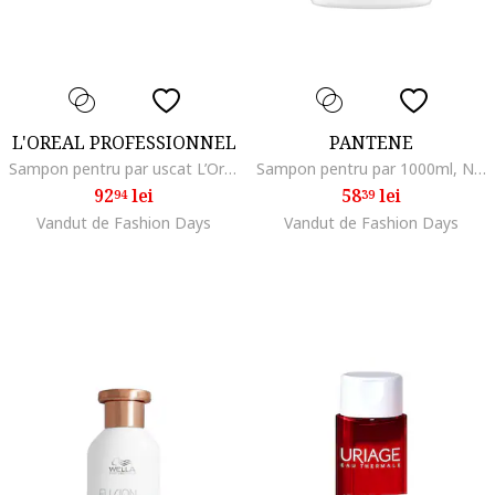
L'OREAL PROFESSIONNEL
PANTENE
Sampon pentru par uscat L’Oreal Professionnel Serie Expert Absolut Repair,, 0.5 l
Sampon pentru par 1000ml, Normal/Uscat/Gras/Subtire/Degradat/Drept
92
lei
58
lei
94
39
Vandut de Fashion Days
Vandut de Fashion Days