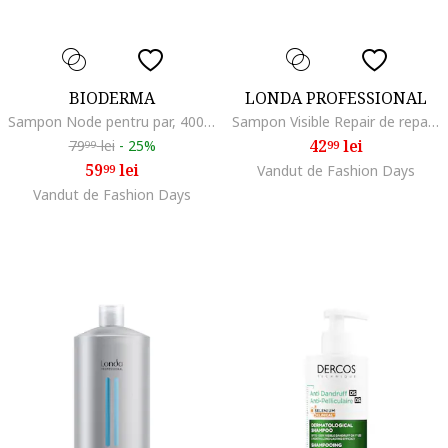
BIODERMA
LONDA PROFESSIONAL
Sampon Node pentru par, 400 ml, Normal/Uscat/Gras, 400 ml
Sampon Visible Repair de reparare pentru par deteriorat, 1000 ml
42
lei
79
lei
-
25%
99
99
59
lei
99
Vandut de Fashion Days
Vandut de Fashion Days