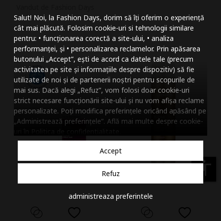
Vandut de Fashion Days
Mareste dimensiunea
Salut! Noi, la Fashion Days, dorim să îți oferim o experiență
Micsoreaza dimensiu
cât mai plăcută. Folosim cookie-uri si tehnologii similare
pentru: • funcționarea corectă a site-ului, • analiza
Mareste spatierea tex
performanței, și • personalizarea reclamelor. Prin apăsarea
butonului „Accept”, ești de acord ca datele tale (precum
Micsoreaza spatierea
activitatea pe site și informațiile despre dispozitiv) să fie
utilizate de noi și de partenerii noștri pentru scopurile de
Mareste inaltimea ra
mai sus. Dacă alegi „Refuz”, vom folosi doar cookie-uri
strict necesare funcționării site-ului și nu vom afișa reclame
Micsoreaza inaltimea
personalizate. Poți modifica preferințele oricând apăsând pe
„Administrează preferințele”. Află mai multe despre cookie-
Inverseaza culorile
uri în
Politica de confidentialitate
.
Nuante de gri
Accept
Cursor mare
accessibility
Refuz
Subliniaza link-urile
administreaza preferintele
Dezactiveaza animatii