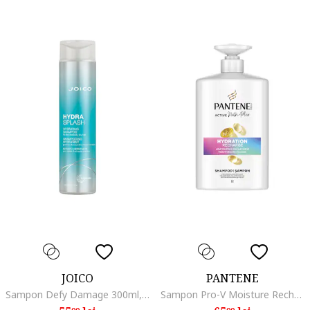
JOICO
PANTENE
Sampon Defy Damage 300ml, Hydra Splash Hydrating
Sampon Pro-V Moisture Recharge pentru par normal si uscat cu tehnologie Active Nutri-Plex, fara uleiuri minerale, ml, 800 ml