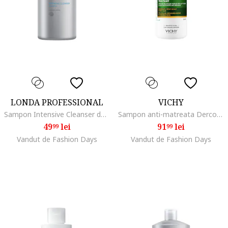
LONDA PROFESSIONAL
VICHY
Sampon Intensive Cleanser de curatare intensiva pentru scalp si par, 1000 ml
Sampon anti-matreata Dercos par uscat, 390 ml
49
lei
91
lei
99
99
Vandut de Fashion Days
Vandut de Fashion Days