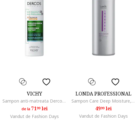
VICHY
LONDA PROFESSIONAL
Sampon anti-matreata Dercos Anti-Dandruff, Normal/Gras
Sampon Care Deep Moisture, 1000 ml
71
lei
49
lei
99
99
de la
Vandut de Fashion Days
Vandut de Fashion Days