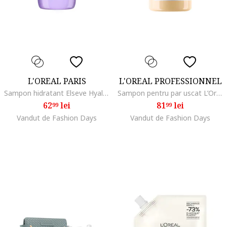
L'OREAL PARIS
L'OREAL PROFESSIONNEL
Sampon hidratant Elseve Hyaluron pentru par deshidratatPlump, 1000 ml
Sampon pentru par uscat L’Oreal Professionnel Serie Expert Absolut Repair,, 300 ml
62
lei
81
lei
99
99
Vandut de Fashion Days
Vandut de Fashion Days