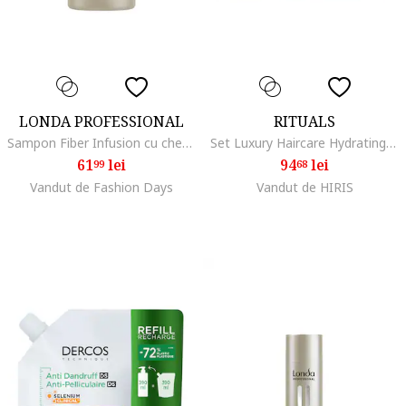
LONDA PROFESSIONAL
RITUALS
Sampon Fiber Infusion cu cheratina pentru regenerarea parului, 1000 ml
Set Luxury Haircare Hydrating Sampon 70ml, Balsam 70ml, Sampon uscat racoritor 50ml
61
lei
94
lei
99
68
Vandut de Fashion Days
Vandut de HIRIS