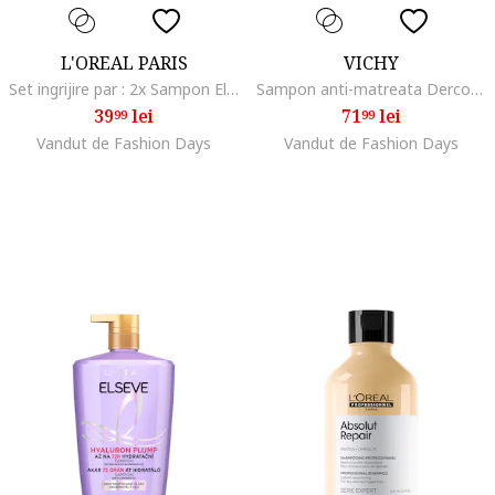
L'OREAL PARIS
VICHY
Set ingrijire par : 2x Sampon Elseve pentru ml, 200 ml
Sampon anti-matreata Dercos Anti-Dandruff Sensitive pentru scalp sensibil, 200 ml
39
lei
71
lei
99
99
Vandut de Fashion Days
Vandut de Fashion Days