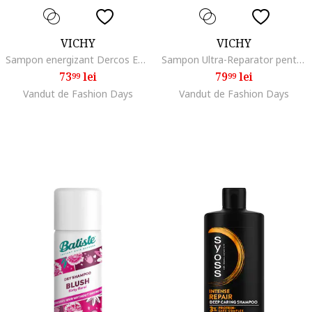
VICHY
VICHY
Sampon energizant Dercos Energy + impotriva caderii parului cu aminexil, 0.4 l
Sampon Ultra-Reparator pentru Par Deteriorat si Fragil Dercos Collagen 17 Filler, 200 ml
73
lei
79
lei
99
99
Vandut de Fashion Days
Vandut de Fashion Days