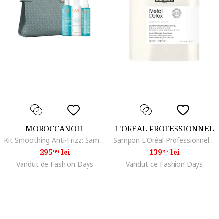
MOROCCANOIL
L'OREAL PROFESSIONNEL
Kit Smoothing Anti-Frizz: Sampon 250 ml + Balsam 250 ml + Spray Anti-Frizz 160 ml + Geanta
Sampon L'Oréal Professionnel Serie Expert Metal Detox impotriva ruperii parului si pentru mentinerea culorii, pentru toate tipurile de par decolorat, colorat sau balayage, fara sulfati, 0.5 l
295
lei
139
lei
99
37
Vandut de Fashion Days
Vandut de Fashion Days