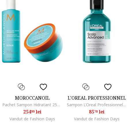
MOROCCANOIL
L'OREAL PROFESSIONNEL
Pachet Sampon Hidratant 250 ml + Masca intens hidratanta 250 ml, Reparare
Sampon L’Oreal Professionnel Serie Expert, 300ml, Gras
254
lei
85
lei
99
70
Vandut de Fashion Days
Vandut de Fashion Days