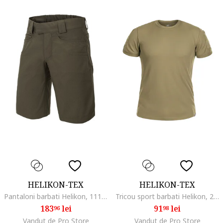
HELIKON-TEX
HELIKON-TEX
Pantaloni barbati Helikon, 1113, Poliester/Bumbac, Verde inchis
Tricou sport barbati Helikon, 2197, Poliester, Kaki
183
lei
91
lei
96
98
Vandut de Pro Store
Vandut de Pro Store