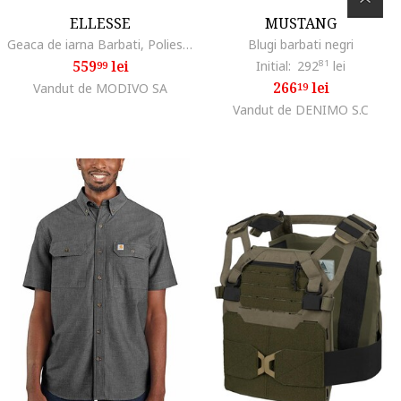
ELLESSE
MUSTANG
Geaca de iarna Barbati, Poliester, M INTL, Gri,
Blugi barbati negri
559
lei
Initial:
292
81
lei
99
266
lei
Vandut de MODIVO SA
19
Vandut de DENIMO S.C