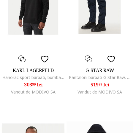
KARL LAGERFELD
G-STAR RAW
Hanorac sport barbati, bumbac, negru,
Pantaloni barbati G Star Raw, D02190-C742, Bumbac, W35-L34 US, Bleumarin
303
lei
519
lei
99
99
Vandut de MODIVO SA
Vandut de MODIVO SA