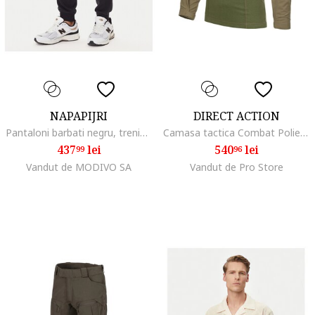
NAPAPIJRI
DIRECT ACTION
Pantaloni barbati negru, trening,
Camasa tactica Combat Poliester, verde,
437
lei
540
lei
99
96
Vandut de MODIVO SA
Vandut de Pro Store