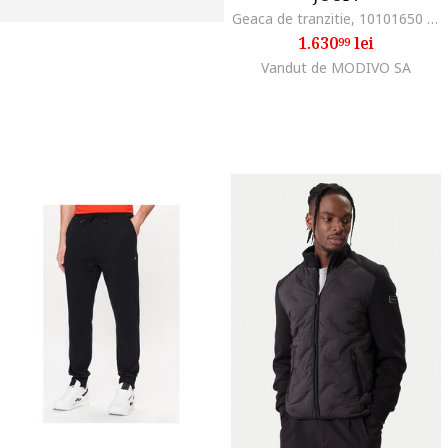
Geaca de tranzitie, 10101650 30103263, Bej
1.630
lei
99
Vandut de MODIVO SA