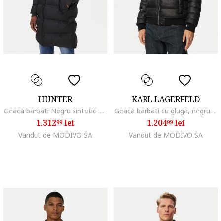
HUNTER
KARL LAGERFELD
Geaca barbati Negru sintetic cu gluga regular fit,
Geaca barbati cu gluga, negru, material sintetic
1.312
lei
1.204
lei
99
99
Vandut de MODIVO SA
Vandut de MODIVO SA