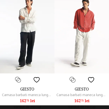
GIESTO
GIESTO
Camasa barbati maneca lunga alb poliester,
Camasa barbati maneca lunga nasturi rosu poliester
162
lei
162
lei
75
75
Vandut de Hiccup
Vandut de Hiccup