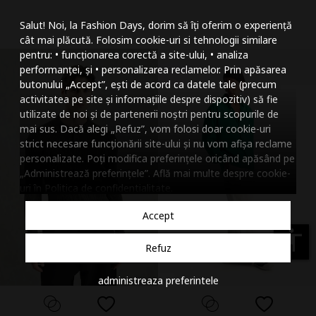
Mareste dimensiunea
Salut! Noi, la Fashion Days, dorim să îți oferim o experiență
Micsoreaza dimensiu
cât mai plăcută. Folosim cookie-uri si tehnologii similare
pentru: • funcționarea corectă a site-ului, • analiza
Mareste spatierea tex
performanței, și • personalizarea reclamelor. Prin apăsarea
butonului „Accept”, ești de acord ca datele tale (precum
Micsoreaza spatierea
activitatea pe site și informațiile despre dispozitiv) să fie
utilizate de noi și de partenerii noștri pentru scopurile de
Mareste inaltimea ra
mai sus. Dacă alegi „Refuz”, vom folosi doar cookie-uri
strict necesare funcționării site-ului și nu vom afișa reclame
Micsoreaza inaltimea
personalizate. Poți modifica preferințele oricând apăsând pe
„Administrează preferințele”. Află mai multe despre cookie-
Inverseaza culorile
uri în
Politica de confidentialitate
.
Nuante de gri
Accept
Cursor mare
accessibility
Refuz
Subliniaza link-urile
administreaza preferintele
Dezactiveaza animatii