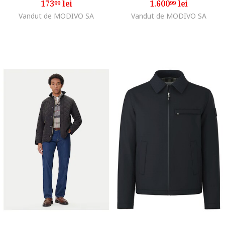
173
lei
1.600
lei
99
99
Vandut de MODIVO SA
Vandut de MODIVO SA