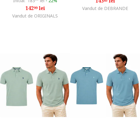
143
lei
Initial:
183
lei
-
22%
65
142
lei
99
Vandut de DEBRANDE
Vandut de ORIGINALS