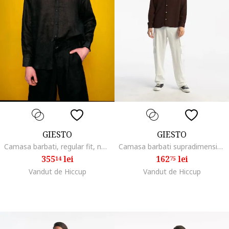
GIESTO
GIESTO
Camasa barbati, regular fit, negru, 100% in
Camasa barbati supradimensionata maro amestec in
355
lei
162
lei
14
75
Vandut de Hiccup
Vandut de Hiccup