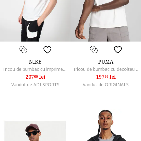
NIKE
PUMA
Tricou de bumbac cu imprimeu logo Jordan Jumpman, Negru/Alb optic
Tricou de bumbac cu decolteu la baza gatului, Alb
207
lei
197
lei
00
99
Vandut de ADI SPORTS
Vandut de ORIGINALS