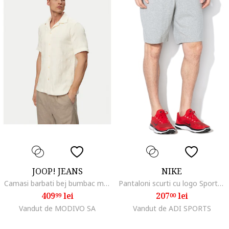
JOOP! JEANS
NIKE
Camasi barbati bej bumbac maneca scurta regular fit,
Pantaloni scurti cu logo Sportswear, Gri melange
409
lei
207
lei
99
00
Vandut de MODIVO SA
Vandut de ADI SPORTS