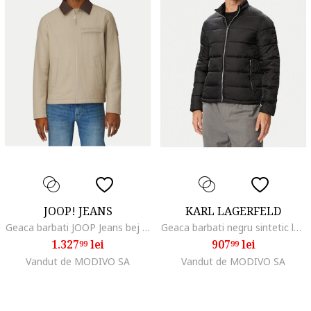
JOOP! JEANS
KARL LAGERFELD
Geaca barbati JOOP Jeans bej bumbac poliester
Geaca barbati negru sintetic lunga fermoar
1.327
lei
907
lei
99
99
Vandut de MODIVO SA
Vandut de MODIVO SA