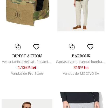
DIRECT ACTION
BARBOUR
Vesta tactica Hellcat, Poliamida, Verde,
Camasa verde carouri bumbac in maneca scurta,
1.136
lei
315
lei
12
99
Vandut de Pro Store
Vandut de MODIVO SA