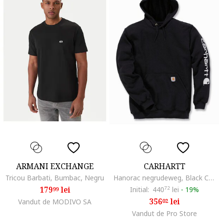
ARMANI EXCHANGE
CARHARTT
Tricou Barbati, Bumbac, Negru
Hanorac negrudeweg, Black Cement
179
lei
Initial:
440
72
lei
-
19%
99
356
lei
Vandut de MODIVO SA
02
Vandut de Pro Store