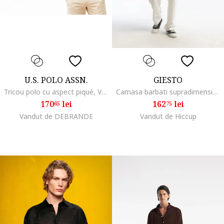
U.S. POLO ASSN.
GIESTO
Tricou polo cu aspect piqué, Verde menta,
Camasa barbati supradimensionata albastra amestec in
170
lei
162
lei
65
75
Vandut de DEBRANDE
Vandut de Hiccup