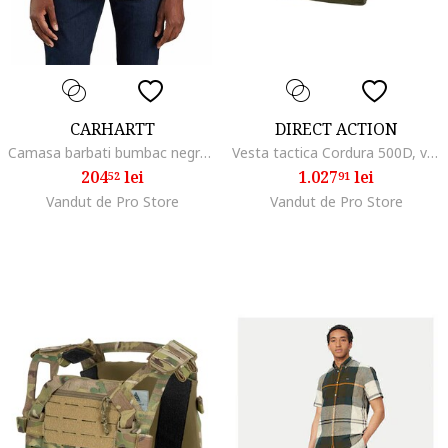
CARHARTT
DIRECT ACTION
Camasa barbati bumbac negru Midweight Chambray,
Vesta tactica Cordura 500D, verde ranger,
204
lei
1.027
lei
52
91
Vandut de Pro Store
Vandut de Pro Store