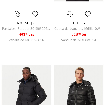
NAPAPIJRI
GUESS
Pantaloni Barbati, 301569206, Bumbac, Negru, Negru
Geaca de tranzitie, M6RL10WJ232, Negru,
461
lei
918
lei
99
99
Vandut de MODIVO SA
Vandut de MODIVO SA