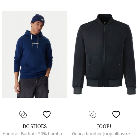
DC SHOES
JOOP!
Hanorac Barbati, 50% bumbac, 25% bumbac reciclat, 25% poliester reciclat, Bleumarin
Geaca bomber Joop albastre sintetica cu fermoar