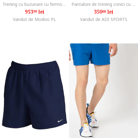
Trening cu buzunare cu fermoar si gluga
Pantaloni de trening conici cu buzunare laterale Sportswear Club, Gri
953
lei
350
lei
99
00
Vandut de Modivo PL
Vandut de ADI SPORTS