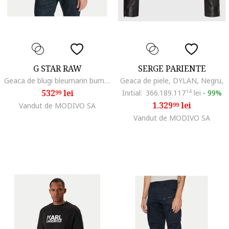
G STAR RAW
SERGE PARIENTE
Geaca de blugi bleumarin bumbac,
Geaca de piele, DYLAN, Negru,
532
lei
Initial:
366.189.117
14
lei
-
99%
99
1.329
lei
Vandut de MODIVO SA
99
Vandut de MODIVO SA