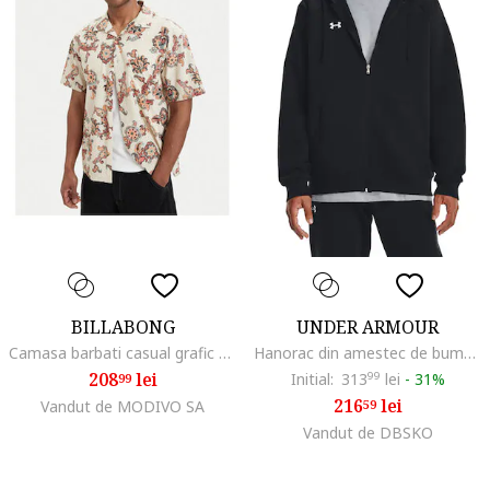
BILLABONG
UNDER ARMOUR
Camasa barbati casual grafic bej bumbac viscoza,
Hanorac din amestec de bumbac pentru fitness Rival
208
lei
Initial:
313
99
lei
-
31%
99
216
lei
Vandut de MODIVO SA
59
Vandut de DBSKO