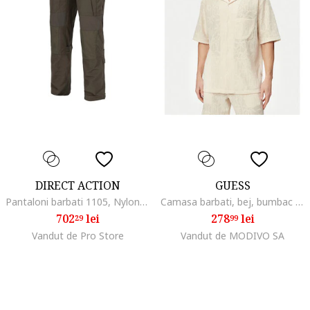
DIRECT ACTION
GUESS
Pantaloni barbati 1105, Nylon, Kaki
Camasa barbati, bej, bumbac si poliester, maneca scurta, stil casual 756105, Bej/Crem
702
lei
278
lei
29
99
Vandut de Pro Store
Vandut de MODIVO SA