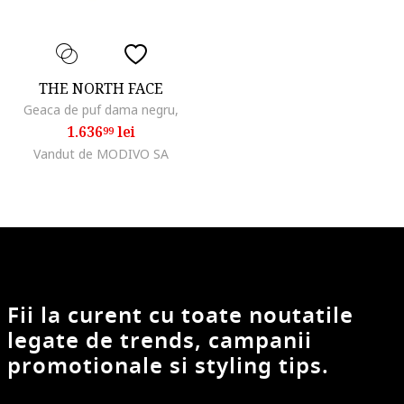
THE NORTH FACE
Geaca de puf dama negru,
1.636
lei
99
Vandut de MODIVO SA
Fii la curent cu toate noutatile
legate de trends, campanii
promotionale si styling tips.