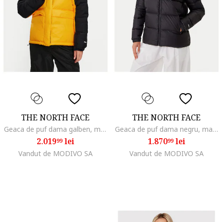
THE NORTH FACE
THE NORTH FACE
Geaca de puf dama galben, material usor, Galben
Geaca de puf dama negru, material usor,
2.019
lei
1.870
lei
99
99
Vandut de MODIVO SA
Vandut de MODIVO SA