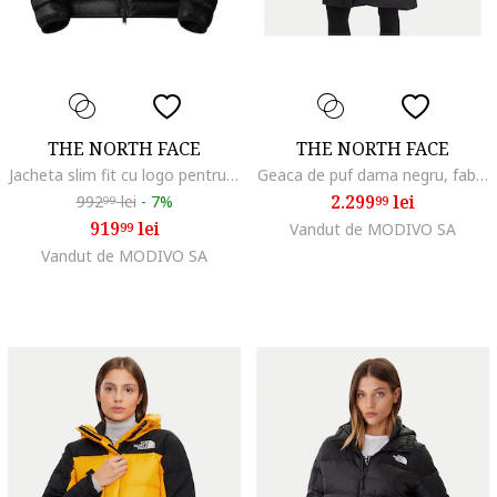
THE NORTH FACE
THE NORTH FACE
Jacheta slim fit cu logo pentru drumetii Terra Peak
Geaca de puf dama negru, fabrica usoara
2.299
lei
992
lei
-
7%
99
99
919
lei
99
Vandut de MODIVO SA
Vandut de MODIVO SA