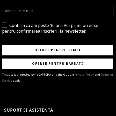
Confirm ca am peste 16 ani. Vei primi un email
pentru confirmarea inscrierii la newsletter.
OFERTE PENTRU FEMEI
OFERTE PENTRU BARBATI
This site is protected by reCAPTCHA and the Google
Privacy Policy
and
Terms of
Service
apply.
BRAVO!
Te-ai abonat cu succes la newsletter folosind adresa de e-mail
%email%
.
Ti-am pregatit noutati despre brandurile noastre, selectii exclusive si
SUPORT SI ASISTENTA
ultimele tendinte in moda!