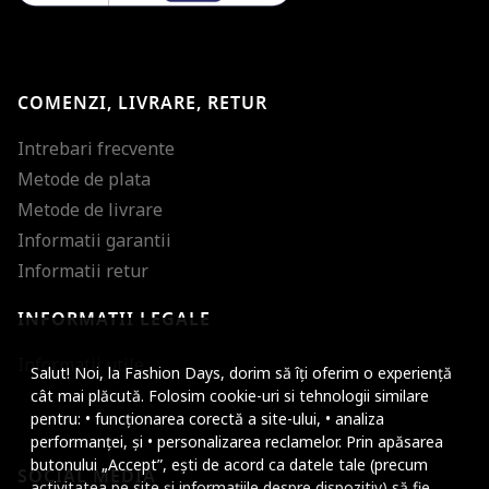
COMENZI, LIVRARE, RETUR
Intrebari frecvente
Metode de plata
Metode de livrare
Informatii garantii
Informatii retur
INFORMATII LEGALE
Mareste dimensiunea
Informatii utile
Salut! Noi, la Fashion Days, dorim să îți oferim o experiență
Micsoreaza dimensiu
cât mai plăcută. Folosim cookie-uri si tehnologii similare
pentru: • funcționarea corectă a site-ului, • analiza
Mareste spatierea tex
performanței, și • personalizarea reclamelor. Prin apăsarea
butonului „Accept”, ești de acord ca datele tale (precum
SOCIAL MEDIA
Micsoreaza spatierea
activitatea pe site și informațiile despre dispozitiv) să fie