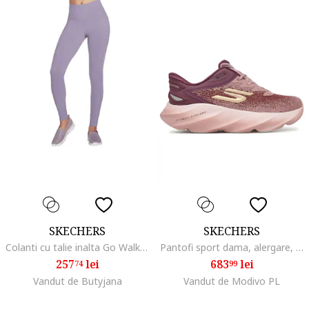
SKECHERS
SKECHERS
Colanti cu talie inalta Go Walk, Violet
Pantofi sport dama, alergare, confort maxim, rosu, textil
257
lei
683
lei
74
99
Vandut de Butyjana
Vandut de Modivo PL