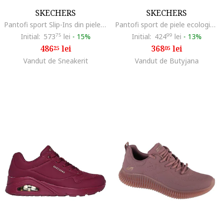
SKECHERS
SKECHERS
Pantofi sport Slip-Ins din piele intoarsa Courtside-Cali, Rosu/Albastru deschis
Pantofi sport de piele ecologica cu detaliu logo Uno
Initial:
573
75
lei
-
15%
Initial:
424
99
lei
-
13%
486
lei
368
lei
25
05
Vandut de Sneakerit
Vandut de Butyjana