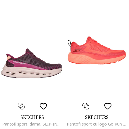
SKECHERS
SKECHERS
Pantofi sport, dama, SLIP-INS MAX CUSHIONING GLIDE STEP 129404-BURG bordo, textil, Visiniu prafuit
Pantofi sport cu logo Go Run Supersonic Max, Coral