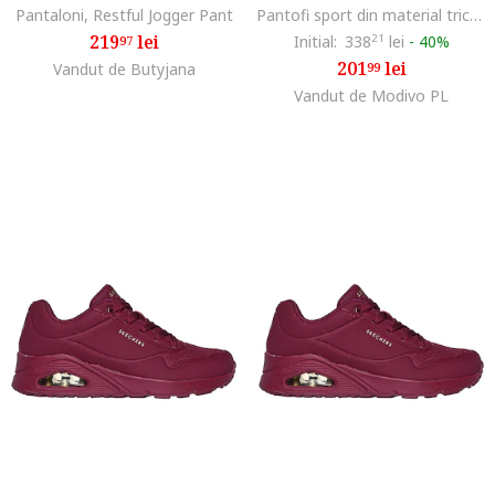
Pantaloni, Restful Jogger Pant
Pantofi sport din material tricotat Graceful Get Connected
219
lei
Initial:
338
21
lei
-
40%
97
201
lei
Vandut de Butyjana
99
Vandut de Modivo PL