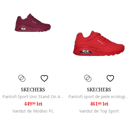
SKECHERS
SKECHERS
Pantofi Sport Uno Stand On Air W 73690-PLUM, Femei, Visiniu
Pantofi sport de piele ecologica cu detaliu logo Uno
449
lei
461
lei
99
00
Vandut de Modivo PL
Vandut de Top Sport