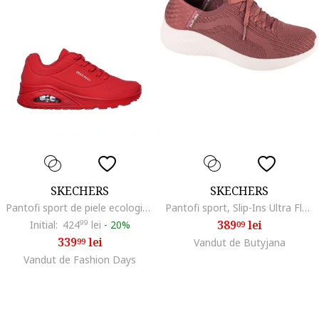
SKECHERS
SKECHERS
Pantofi sport de piele ecologica cu detaliu logo Uno
Pantofi sport, Slip-Ins Ultra Flex 3.0 - Brilliant 149710
389
lei
Initial:
424
99
lei
-
20%
09
339
lei
99
Vandut de Butyjana
Vandut de Fashion Days