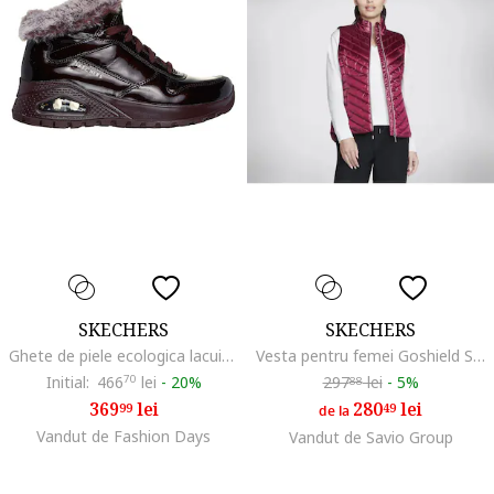
SKECHERS
SKECHERS
Ghete de piele ecologica lacuita cu garnitura de blana sintetica, Visiniu
Vesta pentru femei Goshield Shine, Visiniu
Initial:
466
70
lei
-
20%
297
lei
-
5%
88
369
lei
280
lei
99
49
de la
Vandut de Fashion Days
Vandut de Savio Group