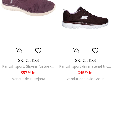
SKECHERS
SKECHERS
Pantofi sport, Slip-ins: Virtue - Sleek 1044255, Rosu inchis
Pantofi sport din material tricotat Graceful Get Connected
357
lei
245
lei
94
93
Vandut de Butyjana
Vandut de Savio Group