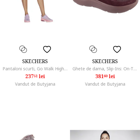
SKECHERS
SKECHERS
Pantaloni scurti, Go Walk High Waisted Capri Short W2CP2-RDBL, Rosu, Rosu
Ghete de dama, Slip-Ins: On-The-GO Encore - Elisa 144841, Rosu
237
lei
381
lei
52
60
Vandut de Butyjana
Vandut de Butyjana