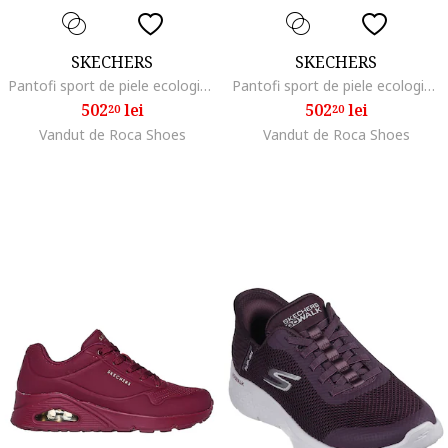
SKECHERS
SKECHERS
Pantofi sport de piele ecologica Uno Stand On Air, Coral
Pantofi sport de piele ecologica cu imprimeu contrastant Uno Dripping, Rosu
502
lei
502
lei
20
20
Vandut de Roca Shoes
Vandut de Roca Shoes