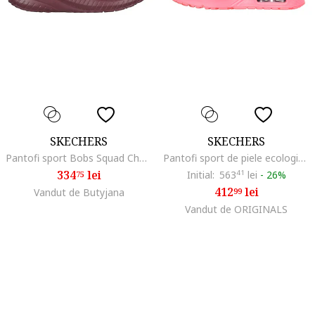
SKECHERS
SKECHERS
Pantofi sport Bobs Squad Chaos, Visiniu
Pantofi sport de piele ecologica Uno Stand On Air, Coral
334
lei
Initial:
563
41
lei
-
26%
75
412
lei
Vandut de Butyjana
99
Vandut de ORIGINALS