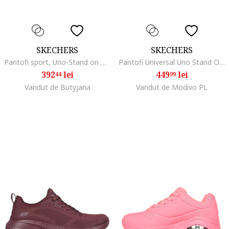
SKECHERS
SKECHERS
Pantofi sport, Uno-Stand on Air 73690, Rosu
Pantofi Universal Uno Stand On Air Plum, Sintetic, Visiniu,
392
lei
449
lei
44
99
Vandut de Butyjana
Vandut de Modivo PL