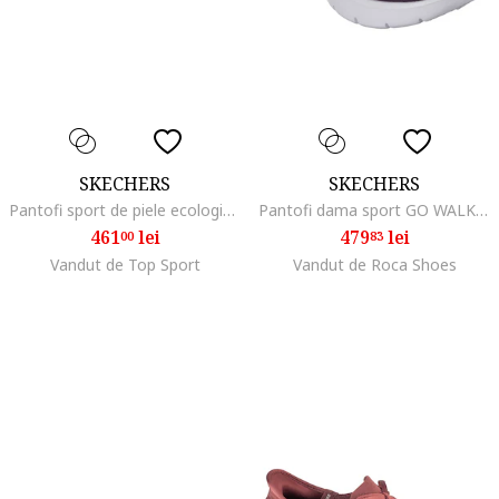
SKECHERS
SKECHERS
Pantofi sport de piele ecologica Uno Stand On Air, Violet tyrian
Pantofi dama sport GO WALK FLEX GRAND ENTRY 124836, Rosu
461
lei
479
lei
00
83
Vandut de Top Sport
Vandut de Roca Shoes