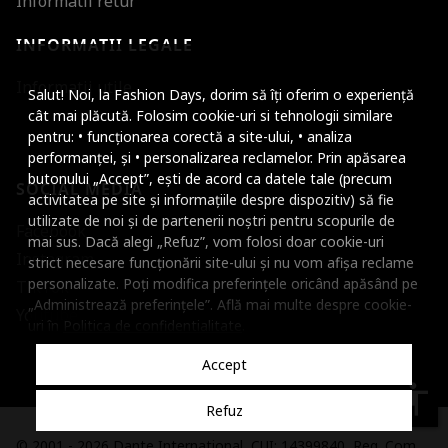
Informatii retur
INFORMATII LEGALE
Mareste dimensiunea
Informatii utile
Salut! Noi, la Fashion Days, dorim să îți oferim o experiență
Micsoreaza dimensiu
cât mai plăcută. Folosim cookie-uri si tehnologii similare
pentru: • funcționarea corectă a site-ului, • analiza
Mareste spatierea tex
performanței, și • personalizarea reclamelor. Prin apăsarea
butonului „Accept”, ești de acord ca datele tale (precum
SOCIAL MEDIA
Micsoreaza spatierea
activitatea pe site și informațiile despre dispozitiv) să fie
utilizate de noi și de partenerii noștri pentru scopurile de
Facebook
Mareste inaltimea ra
mai sus. Dacă alegi „Refuz”, vom folosi doar cookie-uri
Instagram
strict necesare funcționării site-ului și nu vom afișa reclame
Micsoreaza inaltimea
personalizate. Poți modifica preferințele oricând apăsând pe
TikTok
„Administrează preferințele”. Află mai multe despre cookie-
Inverseaza culorile
Youtube
uri în
Politica de confidentialitate
.
Nuante de gri
Accept
Cursor mare
accessibility
Refuz
Subliniaza link-urile
© 2001 - 2026 Dante International, CUI: 14399840, Reg. Com.