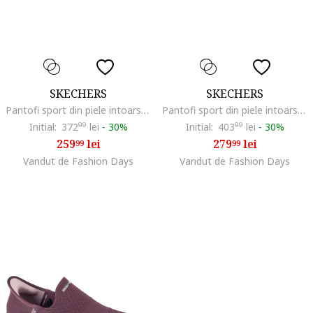
SKECHERS
SKECHERS
Pantofi sport din piele intoarsa cu garnitura din material sintetic Academy Court Charm, Rosu/Alb
Pantofi sport din piele intoarsa Academy HI Elevated Essence, Rosu/Argintiu
Initial:
372
99
lei
-
30%
Initial:
403
99
lei
-
30%
259
lei
279
lei
99
99
Vandut de Fashion Days
Vandut de Fashion Days