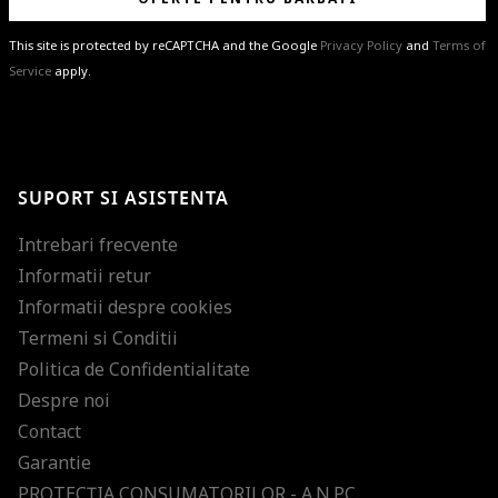
This site is protected by reCAPTCHA and the Google
Privacy Policy
and
Terms of
Service
apply.
BRAVO!
Te-ai abonat cu succes la newsletter folosind adresa de e-mail
%email%
.
Ti-am pregatit noutati despre brandurile noastre, selectii exclusive si
SUPORT SI ASISTENTA
ultimele tendinte in moda!
Intrebari frecvente
Informatii retur
Informatii despre cookies
Termeni si Conditii
Politica de Confidentialitate
Despre noi
Contact
Garantie
PROTECŢIA CONSUMATORILOR - A.N.P.C.