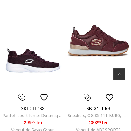
SKECHERS
SKECHERS
Pantofi sport femei Dynamight 2.0-Eye to Eye, Visiniu
Sneakers, OG 85 111-BURG, Maro, Visiniu
299
lei
288
lei
55
00
Vandut de Savio Group
Vandut de ADI SPORTS