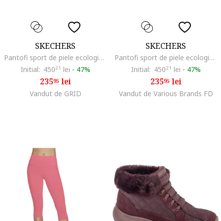
SKECHERS
SKECHERS
Pantofi sport de piele ecologica Uno Stand On Air, Violet tyrian
Pantofi sport de piele ecologica Uno Stand On Air, Violet tyrian
Initial:
450
21
lei
-
47%
Initial:
450
21
lei
-
47%
235
lei
235
lei
95
95
Vandut de GRID
Vandut de Various Brands FD