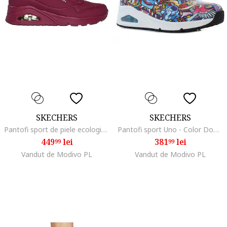
SKECHERS
SKECHERS
Pantofi sport de piele ecologica Uno Stand On Air, Violet tyrian
Pantofi sport Uno - Color Doodle pattern pentru femei Mărime:, Rosu
449
lei
381
lei
99
99
Vandut de Modivo PL
Vandut de Modivo PL