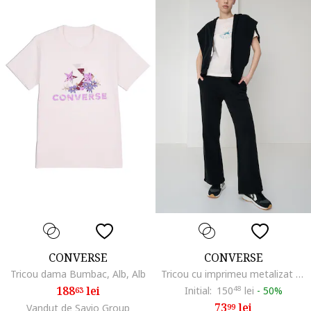
CONVERSE
CONVERSE
Tricou dama Bumbac, Alb, Alb
Tricou cu imprimeu metalizat Chuck Taylor, Piersica/Albastru petrol
188
lei
Initial:
150
48
lei
-
50%
63
73
lei
Vandut de Savio Group
99