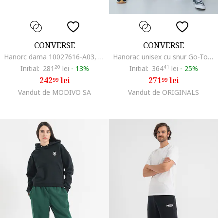
CONVERSE
CONVERSE
Hanorc dama 10027616-A03, Bumbac/Poliester, Albastru, Albastru
Hanorac unisex cu snur Go-To, Alb/Albastru prafuit
Initial:
281
20
lei
-
13%
Initial:
364
41
lei
-
25%
242
lei
271
lei
99
99
Vandut de MODIVO SA
Vandut de ORIGINALS