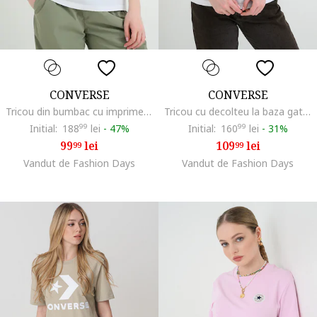
CONVERSE
CONVERSE
Tricou din bumbac cu imprimeu logo CVW6T063, Alb
Tricou cu decolteu la baza gatului si imprimeu logo
Initial:
188
99
lei
-
47%
Initial:
160
99
lei
-
31%
99
lei
109
lei
99
99
Vandut de Fashion Days
Vandut de Fashion Days