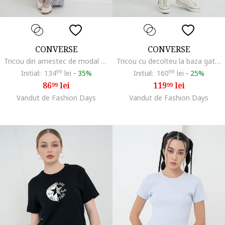
CONVERSE
CONVERSE
Tricou din amestec de modal cu imprimeu logo, Roz
Tricou cu decolteu la baza gatului si imprimeu logo, Roz pastel
Initial:
134
99
lei
-
35%
Initial:
160
99
lei
-
25%
86
lei
119
lei
99
99
Vandut de Fashion Days
Vandut de Fashion Days