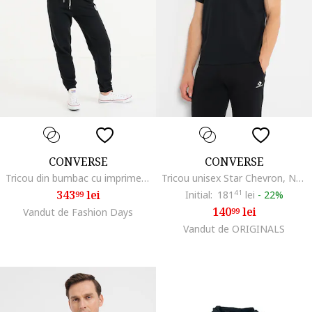
CONVERSE
CONVERSE
Tricou din bumbac cu imprimeu grafic, Alb optic
Tricou unisex Star Chevron, Negru
343
lei
Initial:
181
41
lei
-
22%
99
140
lei
Vandut de Fashion Days
99
Vandut de ORIGINALS