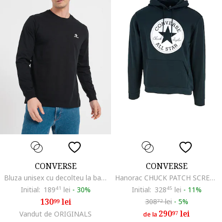
CONVERSE
CONVERSE
Bluza unisex cu decolteu la baza gatului si logo brodat, Negru
Hanorac CHUCK PATCH SCREEN PRINT PO HOODIE FT
Initial:
189
41
lei
-
30%
Initial:
328
45
lei
-
11%
130
lei
308
lei
-
5%
99
72
290
lei
Vandut de ORIGINALS
97
de la