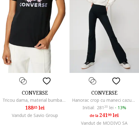
CONVERSE
CONVERSE
Tricou dama, material bumbac, culoare neagra, Negru
Hanorac crop cu maneci cazute Chuck Taylor, Crem
188
lei
Initial:
281
20
lei
-
13%
63
241
lei
Vandut de Savio Group
99
de la
Vandut de MODIVO SA