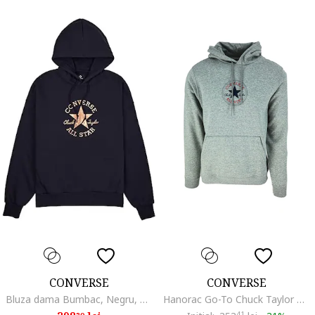
CONVERSE
CONVERSE
Bluza dama Bumbac, Negru, Negru
Hanorac Go-To Chuck Taylor Patch Brushed Back Fleece 10024504-03527189, Gri
41