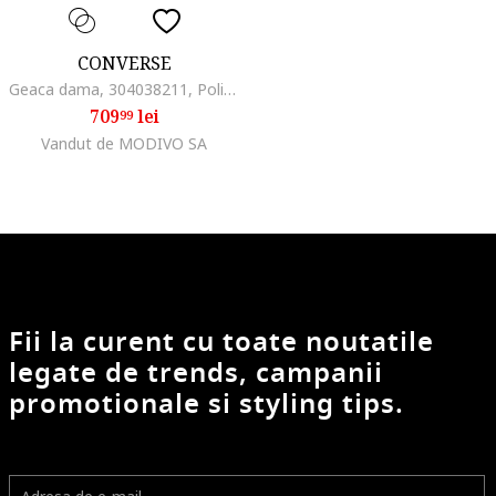
CONVERSE
Geaca dama, 304038211, Poliester, Negru, Negru
709
lei
99
Vandut de MODIVO SA
Fii la curent cu toate noutatile
legate de trends, campanii
promotionale si styling tips.