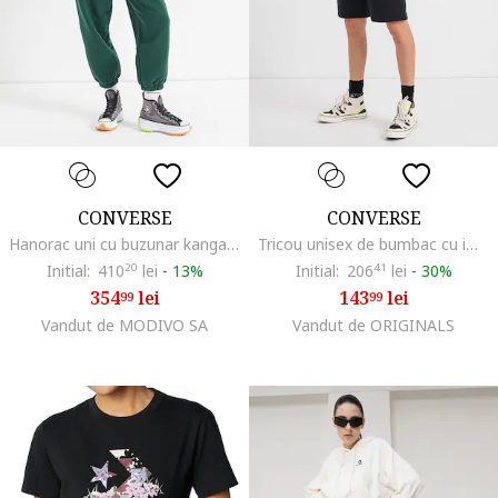
CONVERSE
CONVERSE
Hanorac uni cu buzunar kangaroo, Negru
Tricou unisex de bumbac cu imprimeu logo, Alb/Grej
Initial:
410
20
lei
-
13%
Initial:
206
41
lei
-
30%
354
lei
143
lei
99
99
Vandut de MODIVO SA
Vandut de ORIGINALS