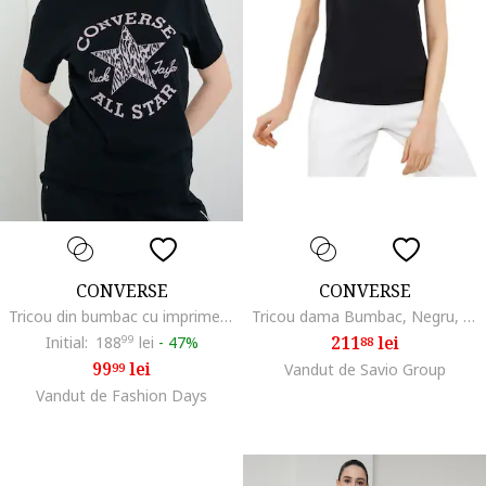
CONVERSE
CONVERSE
Tricou din bumbac cu imprimeu logo CVW6T063, Negru
Tricou dama Bumbac, Negru, Negru
211
lei
Initial:
188
99
lei
-
47%
88
99
lei
99
Vandut de Savio Group
Vandut de Fashion Days