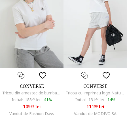
CONVERSE
CONVERSE
Tricou din amestec de bumbac cu aplicatie logo, Alb
Tricou cu imprimeu logo Nature Star, Alb/Lila
Initial:
188
99
lei
-
41%
Initial:
131
20
lei
-
14%
109
lei
111
lei
99
99
Vandut de Fashion Days
Vandut de MODIVO SA