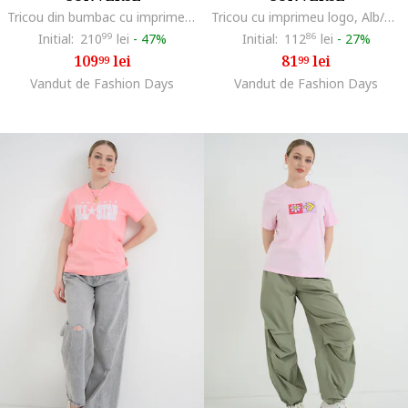
Tricou din bumbac cu imprimeu grafic, Crem
Tricou cu imprimeu logo, Alb/Negru
Initial:
210
99
lei
-
47%
Initial:
112
86
lei
-
27%
109
lei
81
lei
99
99
Vandut de Fashion Days
Vandut de Fashion Days