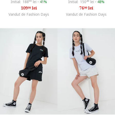
Initial:
188
99
lei
-
41%
Initial:
150
48
lei
-
48%
109
lei
76
lei
99
99
Vandut de Fashion Days
Vandut de Fashion Days