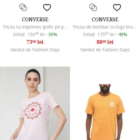
CONVERSE
CONVERSE
Tricou cu imprimeu grafic pe partea din spate Sea, Negru/Turcoaz
Tricou de bumbac cu logo brodat, Lila/Albastru
Initial:
150
48
lei
-
50%
Initial:
175
90
lei
-
49%
73
lei
88
lei
99
99
Vandut de Fashion Days
Vandut de Fashion Days