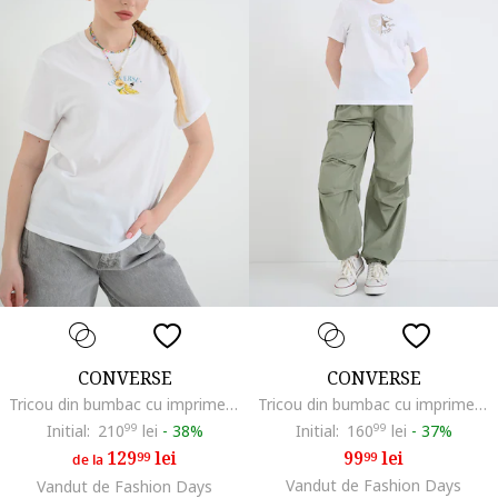
CONVERSE
CONVERSE
Tricou din bumbac cu imprimeu grafic, Alb
Tricou din bumbac cu imprimeu logo, Alb
Initial:
210
99
lei
-
38%
Initial:
160
99
lei
-
37%
129
lei
99
lei
99
99
de la
Vandut de Fashion Days
Vandut de Fashion Days