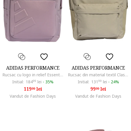
ADIDAS PERFORMANCE
ADIDAS PERFORMANCE
Rucsac cu logo in relief Essentials - 27.4 L, Violet prafuit
Rucsac din material textil Classic Bars - 27.5 L, Alb/Maro camel
Initial:
184
99
lei
-
35%
Initial:
131
99
lei
-
24%
119
lei
99
lei
99
99
Vandut de Fashion Days
Vandut de Fashion Days