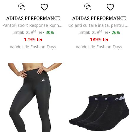
ADIDAS PERFORMANCE
ADIDAS PERFORMANCE
Pantofi sport Response Runner 2 pentru alergare, Gri deschis/Piersica
Colanti cu talie inalta, pentru alergare Essentials, Negru
Initial:
259
99
lei
-
30%
Initial:
259
99
lei
-
26%
179
lei
189
lei
99
99
Vandut de Fashion Days
Vandut de Fashion Days