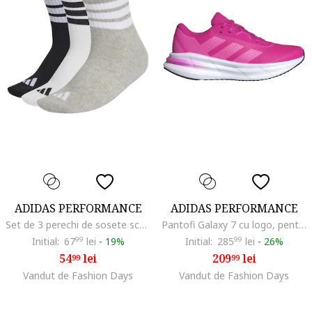
ADIDAS PERFORMANCE
ADIDAS PERFORMANCE
Set de 3 perechi de sosete scurte, Alb/Negru/Gri melange
Pantofi Galaxy 7 cu logo, pentru alergare, Roz deschis/Roz aprins
Initial:
67
99
lei
-
19%
Initial:
285
99
lei
-
26%
54
lei
209
lei
99
99
Vandut de Fashion Days
Vandut de Fashion Days