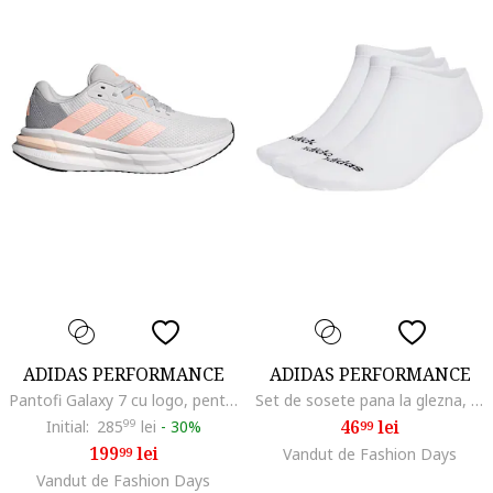
ADIDAS PERFORMANCE
ADIDAS PERFORMANCE
Pantofi Galaxy 7 cu logo, pentru alergare, Gri deschis/Roz somon
Set de sosete pana la glezna, unisex - 3 perechi, Alb
46
lei
Initial:
285
99
lei
-
30%
99
199
lei
99
Vandut de Fashion Days
Vandut de Fashion Days