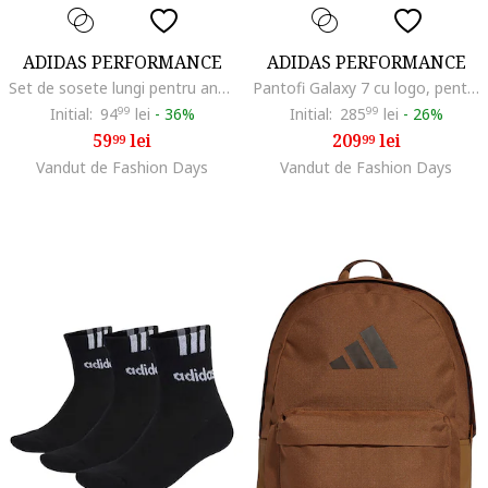
ADIDAS PERFORMANCE
ADIDAS PERFORMANCE
Set de sosete lungi pentru antrenament - 3 perechi, Alb/Negru stins
Pantofi Galaxy 7 cu logo, pentru alergare, Gri deschis/Roz pal
Initial:
94
99
lei
-
36%
Initial:
285
99
lei
-
26%
59
lei
209
lei
99
99
Vandut de Fashion Days
Vandut de Fashion Days