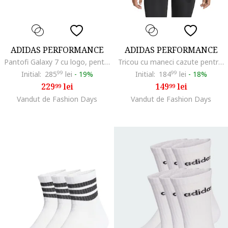
ADIDAS PERFORMANCE
ADIDAS PERFORMANCE
Pantofi Galaxy 7 cu logo, pentru alergare, Alb murdar/Roz pal
Tricou cu maneci cazute pentru fitness, Maro inchis
Initial:
285
99
lei
-
19%
Initial:
184
99
lei
-
18%
229
lei
149
lei
99
99
Vandut de Fashion Days
Vandut de Fashion Days