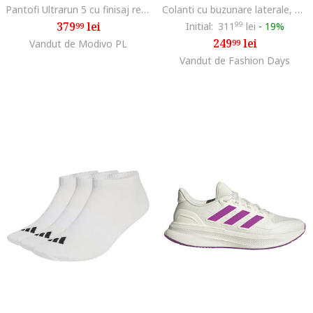
Pantofi Ultrarun 5 cu finisaj rezistent la apa, pentru alergare, Gri/Verde lime/Roz prafuit
Colanti cu buzunare laterale, pentru fitness Optime, Negru
379
lei
Initial:
311
99
lei
-
19%
99
249
lei
Vandut de Modivo PL
99
Vandut de Fashion Days