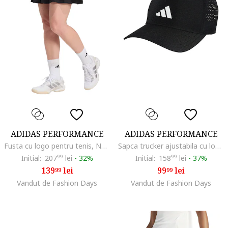
ADIDAS PERFORMANCE
ADIDAS PERFORMANCE
Fusta cu logo pentru tenis, Negru
Sapca trucker ajustabila cu logo pentru fitness, Negru/Alb optic
Initial:
207
99
lei
-
32%
Initial:
158
99
lei
-
37%
139
lei
99
lei
99
99
Vandut de Fashion Days
Vandut de Fashion Days