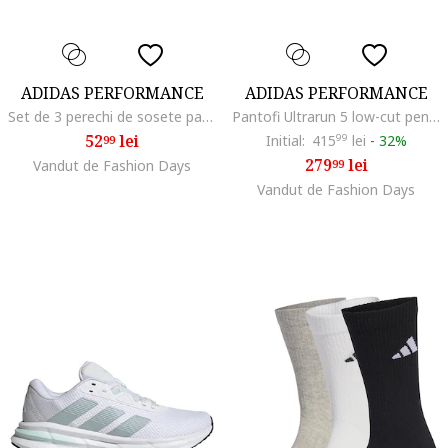
ADIDAS PERFORMANCE
ADIDAS PERFORMANCE
Set de 3 perechi de sosete pana la glezna cu model unisex Essentials, Alb fildes/Negru
Pantofi Ultrarun 5 low-cut pentru alergare, Roz aprins/Alb optic
52
lei
Initial:
415
99
lei
-
32%
99
279
lei
Vandut de Fashion Days
99
Vandut de Fashion Days