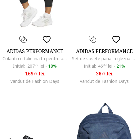
ADIDAS PERFORMANCE
ADIDAS PERFORMANCE
Colanti cu talie inalta pentru antrenament, Negru
Set de sosete pana la glezna unisex cu model logo - 3 perechi, Negru
Initial:
207
99
lei
-
18%
Initial:
46
99
lei
-
21%
169
lei
36
lei
99
99
Vandut de Fashion Days
Vandut de Fashion Days