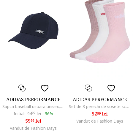
ADIDAS PERFORMANCE
ADIDAS PERFORMANCE
Sapca baseball usoara unisex, Bleumarin
Set de 3 perechi de sosete scurte cu model, unisex, Alb/Roz deschis/Rosu prafuit
52
lei
Initial:
94
99
lei
-
36%
99
59
lei
99
Vandut de Fashion Days
Vandut de Fashion Days