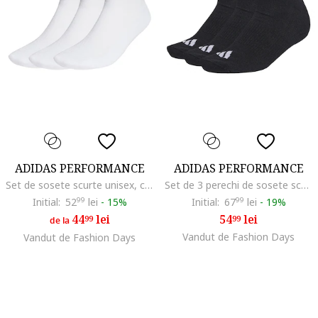
ADIDAS PERFORMANCE
ADIDAS PERFORMANCE
Set de sosete scurte unisex, cu logo - 3 perechi, Alb
Set de 3 perechi de sosete scurte, Alb/Negru
Initial:
52
99
lei
-
15%
Initial:
67
99
lei
-
19%
44
lei
54
lei
99
99
de la
Vandut de Fashion Days
Vandut de Fashion Days