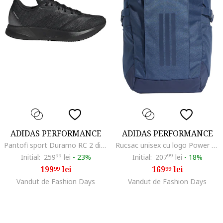
ADIDAS PERFORMANCE
ADIDAS PERFORMANCE
Pantofi sport Duramo RC 2 din plasa cu garnituri din material sintetic, pentru alergare, Negru
Rucsac unisex cu logo Power VIII - 26.5 L, Albastru ultramarin
Initial:
259
99
lei
-
23%
Initial:
207
99
lei
-
18%
199
lei
169
lei
99
99
Vandut de Fashion Days
Vandut de Fashion Days