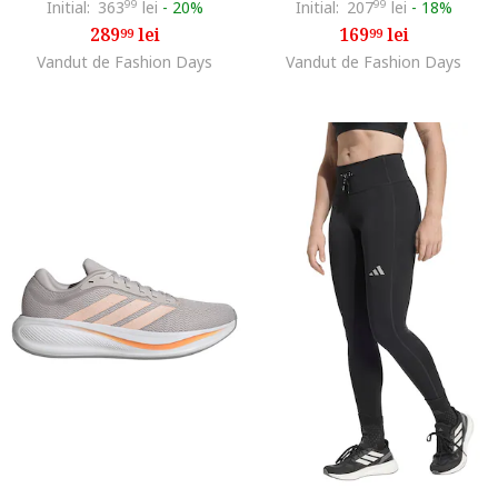
Initial:
363
99
lei
-
20%
Initial:
207
99
lei
-
18%
289
lei
169
lei
99
99
Vandut de Fashion Days
Vandut de Fashion Days