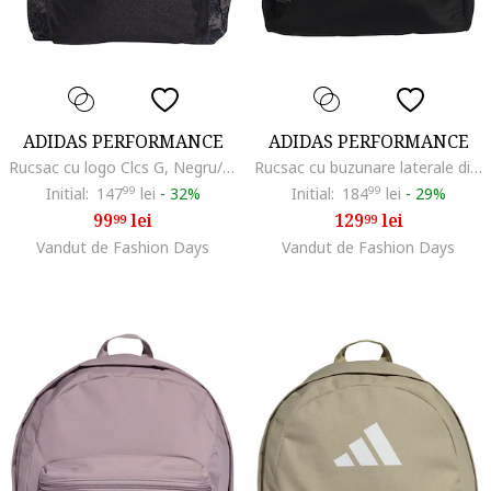
ADIDAS PERFORMANCE
ADIDAS PERFORMANCE
Rucsac cu logo Clcs G, Negru/Mov inchis
Rucsac cu buzunare laterale din plasa- 20.7l, Negru
Initial:
147
99
lei
-
32%
Initial:
184
99
lei
-
29%
99
lei
129
lei
99
99
Vandut de Fashion Days
Vandut de Fashion Days