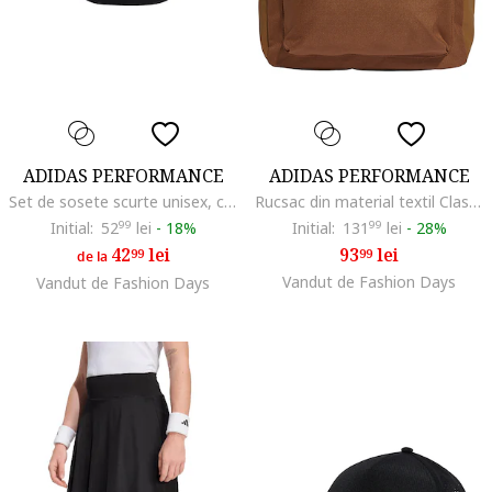
ADIDAS PERFORMANCE
ADIDAS PERFORMANCE
Set de sosete scurte unisex, cu logo - 3 perechi, Negru
Rucsac din material textil Classic Bars - 27.5 L, Maro scortisoara
Initial:
52
99
lei
-
18%
Initial:
131
99
lei
-
28%
42
lei
93
lei
99
99
de la
Vandut de Fashion Days
Vandut de Fashion Days