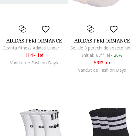
ADIDAS PERFORMANCE
ADIDAS PERFORMANCE
Geanta fitness Adidas Linear Duffle Small, Alb/Negru
Set de 3 perechi de sosete lungi cu model unisex, Galben/Roz prafuit/Liliac prafuit
114
lei
Initial:
67
99
lei
-
20%
35
53
lei
Vandut de Fashion Days
99
Vandut de Fashion Days