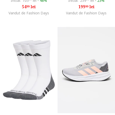
Initial:
105
lei
-
48%
Initial:
259
lei
-
23%
54
lei
199
lei
99
99
Vandut de Fashion Days
Vandut de Fashion Days