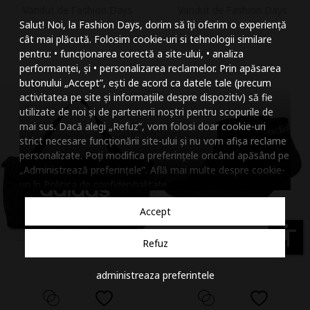
Vandut de Fashion Days
Vandut de Fashion Days
Mareste dimensiunea
Salut! Noi, la Fashion Days, dorim să îți oferim o experiență
Micsoreaza dimensiu
cât mai plăcută. Folosim cookie-uri si tehnologii similare
pentru: • funcționarea corectă a site-ului, • analiza
Mareste spatierea tex
performanței, și • personalizarea reclamelor. Prin apăsarea
butonului „Accept”, ești de acord ca datele tale (precum
Micsoreaza spatierea
activitatea pe site și informațiile despre dispozitiv) să fie
utilizate de noi și de partenerii noștri pentru scopurile de
Mareste inaltimea ra
mai sus. Dacă alegi „Refuz”, vom folosi doar cookie-uri
strict necesare funcționării site-ului și nu vom afișa reclame
Micsoreaza inaltimea
personalizate. Poți modifica preferințele oricând apăsând pe
„Administrează preferințele”. Află mai multe despre cookie-
Inverseaza culorile
uri în
Politica de confidentialitate
.
Nuante de gri
Accept
Cursor mare
accessibility
Refuz
Subliniaza link-urile
administreaza preferintele
Dezactiveaza animatii