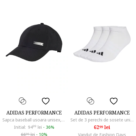
ADIDAS PERFORMANCE
ADIDAS PERFORMANCE
Sapca baseball usoara unisex, Negru
Set de 3 perechi de sosete unisex cu amortizare Essentials, Alb
62
lei
Initial:
94
99
lei
-
36%
99
66
lei
-
10%
Vandut de Fashion Days
99