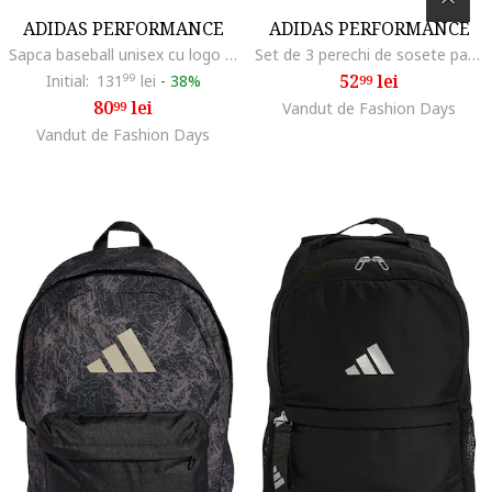
ADIDAS PERFORMANCE
ADIDAS PERFORMANCE
Sapca baseball unisex cu logo brodat, Bej deschis
Set de 3 perechi de sosete pana la glezna cu model unisex Essentials, Negru/Negru stins
52
lei
Initial:
131
99
lei
-
38%
99
80
lei
99
Vandut de Fashion Days
Vandut de Fashion Days