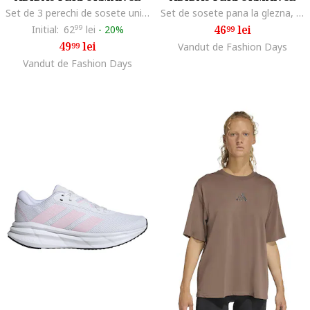
Set de 3 perechi de sosete unisex cu amortizare Essentials, Alb/Albastru ultramarin/Albastru deschis
Set de sosete pana la glezna, unisex - 3 perechi, Negru
46
lei
Initial:
62
99
lei
-
20%
99
49
lei
99
Vandut de Fashion Days
Vandut de Fashion Days