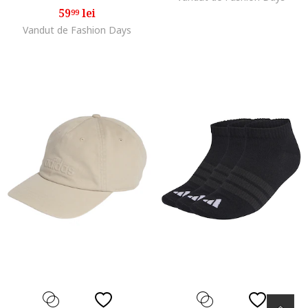
59
lei
99
Vandut de Fashion Days