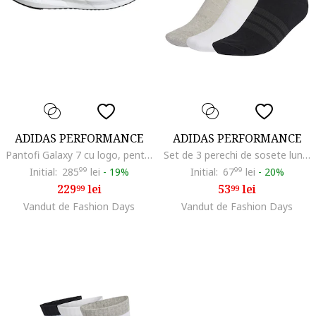
ADIDAS PERFORMANCE
ADIDAS PERFORMANCE
Pantofi Galaxy 7 cu logo, pentru alergare, Alb/Gri cenusiu
Set de 3 perechi de sosete lungi cu model unisex, Alb/Negru/Gri melange
Initial:
285
99
lei
-
19%
Initial:
67
99
lei
-
20%
229
lei
53
lei
99
99
Vandut de Fashion Days
Vandut de Fashion Days