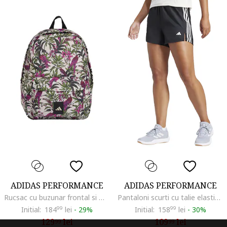
ADIDAS PERFORMANCE
ADIDAS PERFORMANCE
Rucsac cu buzunar frontal si model, Verde/Alb fildes/Fucsia
Pantaloni scurti cu talie elastica pentru antrenament, Negru
Initial:
184
99
lei
-
29%
Initial:
158
99
lei
-
30%
129
lei
109
lei
99
99