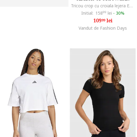
Tricou crop cu croiala lejera Essential, Alb/Negru
Initial:
158
99
lei
-
30%
109
lei
99
Vandut de Fashion Days