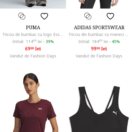
PUMA
ADIDAS SPORTSWEAR
Tricou de bumbac cu logo Essentials, Negru
Tricou din bumbac cu maneci raglan Stadium, Negru/Alb murdar
Initial:
114
99
lei
-
39%
Initial:
184
99
lei
-
45%
69
lei
99
lei
99
99
Vandut de Fashion Days
Vandut de Fashion Days