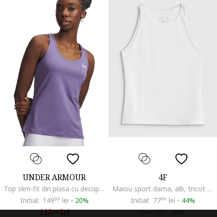
UNDER ARMOUR
4F
Top slim-fit din plasa cu decupaj pe partea din spate pentru fitness Tech, Violet deschis
Maiou sport dama, alb, tricot gros, poliester, XS INTL,
Initial:
149
99
lei
-
20%
Initial:
77
99
lei
-
44%
119
lei
54
lei
-
20%
99
59