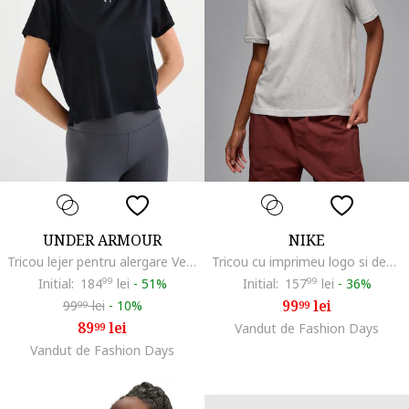
UNDER ARMOUR
NIKE
Tricou lejer pentru alergare Velociti, Negru
Tricou cu imprimeu logo si decolteu la baza gatului, pentru baschet Jumpman, Gri melange
Initial:
184
99
lei
-
51%
Initial:
157
99
lei
-
36%
99
lei
99
lei
-
10%
99
99
89
lei
99
Vandut de Fashion Days
Vandut de Fashion Days