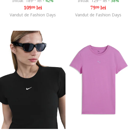
Initial:
189
lei
-
42%
Initial:
129
lei
-
38%
109
lei
79
lei
99
99
Vandut de Fashion Days
Vandut de Fashion Days