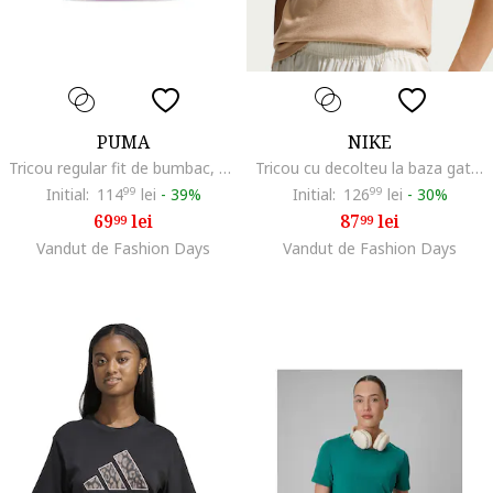
PUMA
NIKE
Tricou regular fit de bumbac, Violet
Tricou cu decolteu la baza gatului Sportswear Club Essentials, Maro deschis
Initial:
114
99
lei
-
39%
Initial:
126
99
lei
-
30%
69
lei
87
lei
99
99
Vandut de Fashion Days
Vandut de Fashion Days