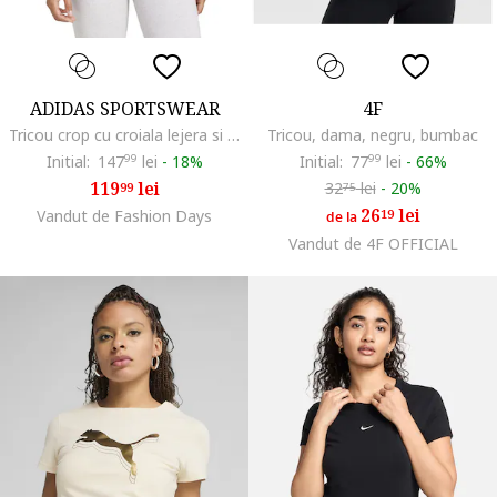
ADIDAS SPORTSWEAR
4F
Tricou crop cu croiala lejera si logo, Alb
Tricou, dama, negru, bumbac
Initial:
147
99
lei
-
18%
Initial:
77
99
lei
-
66%
119
lei
32
lei
-
20%
99
75
26
lei
Vandut de Fashion Days
19
de la
Vandut de 4F OFFICIAL