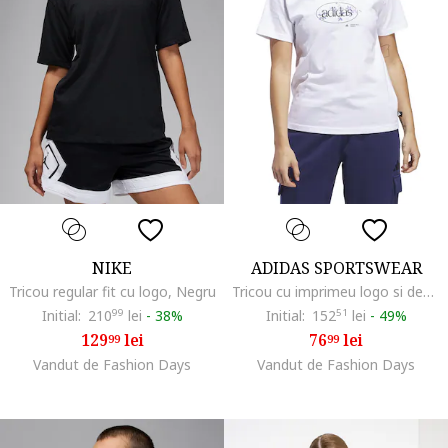
NIKE
ADIDAS SPORTSWEAR
Tricou regular fit cu logo, Negru
Tricou cu imprimeu logo si decolteu la baza gatului, Alb optic
Initial:
210
99
lei
-
38%
Initial:
152
51
lei
-
49%
129
lei
76
lei
99
99
Vandut de Fashion Days
Vandut de Fashion Days