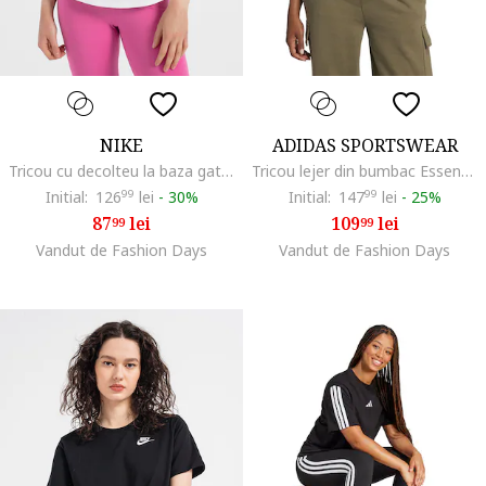
NIKE
ADIDAS SPORTSWEAR
Tricou cu decolteu la baza gatului Sportswear Club Essentials, Alb optic
Tricou lejer din bumbac Essentials, Alb
Initial:
126
99
lei
-
30%
Initial:
147
99
lei
-
25%
87
lei
109
lei
99
99
Vandut de Fashion Days
Vandut de Fashion Days