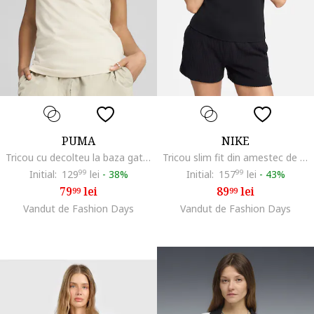
PUMA
NIKE
Tricou cu decolteu la baza gatului si imprimeu logo, Auriu/Crem
Tricou slim fit din amestec de modal, Negru/Alb optic
Initial:
129
99
lei
-
38%
Initial:
157
99
lei
-
43%
79
lei
89
lei
99
99
Vandut de Fashion Days
Vandut de Fashion Days