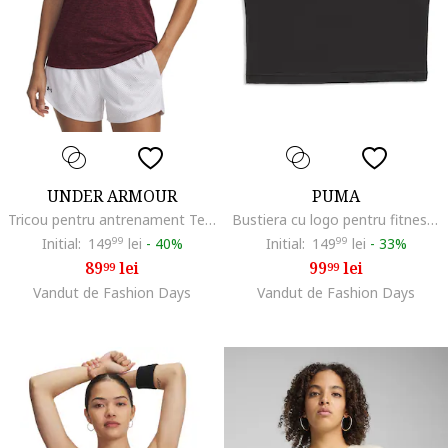
UNDER ARMOUR
PUMA
Tricou pentru antrenament Tech™ Twist, Visiniu
Bustiera cu logo pentru fitness Strong, Negru
Initial:
149
99
lei
-
40%
Initial:
149
99
lei
-
33%
89
lei
99
lei
99
99
Vandut de Fashion Days
Vandut de Fashion Days