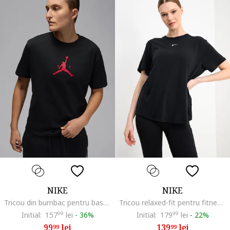
NIKE
NIKE
Tricou din bumbac pentru baschet Jumpman, Rosu/Negru
Tricou relaxed-fit pentru fitness One, Alb/Negru
Initial:
157
99
lei
-
36%
Initial:
179
99
lei
-
22%
99
lei
139
lei
99
99