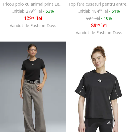
Tricou polo cu animal print Leo Luxe, Gri antracit/Crem
Top fara cusaturi pentru antrenament Vanish, Alb/Bej deschis
Initial:
279
61
lei
-
53%
Initial:
184
99
lei
-
51%
129
lei
99
lei
-
10%
99
99
89
lei
Vandut de Fashion Days
99
Vandut de Fashion Days