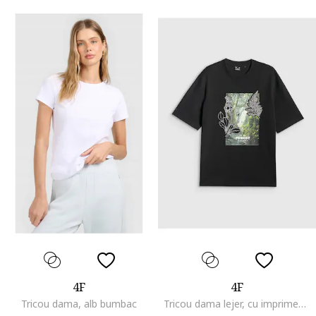
4F
4F
Tricou dama, alb bumbac
Tricou dama lejer, cu imprimeu, Negru