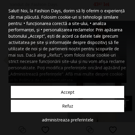
43
lei
Vandut de Fashion Days
67
Mareste dimensiunea
Salut! Noi, la Fashion Days, dorim să îți oferim o experiență
Vandut de 4F OFFICIAL
Micsoreaza dimensiu
cât mai plăcută. Folosim cookie-uri si tehnologii similare
pentru: • funcționarea corectă a site-ului, • analiza
Mareste spatierea tex
performanței, și • personalizarea reclamelor. Prin apăsarea
butonului „Accept”, ești de acord ca datele tale (precum
Micsoreaza spatierea
activitatea pe site și informațiile despre dispozitiv) să fie
utilizate de noi și de partenerii noștri pentru scopurile de
Mareste inaltimea ra
mai sus. Dacă alegi „Refuz”, vom folosi doar cookie-uri
strict necesare funcționării site-ului și nu vom afișa reclame
Micsoreaza inaltimea
personalizate. Poți modifica preferințele oricând apăsând pe
„Administrează preferințele”. Află mai multe despre cookie-
Inverseaza culorile
uri în
Politica de confidentialitate
.
Nuante de gri
Accept
Cursor mare
accessibility
Refuz
Subliniaza link-urile
administreaza preferintele
Dezactiveaza animatii