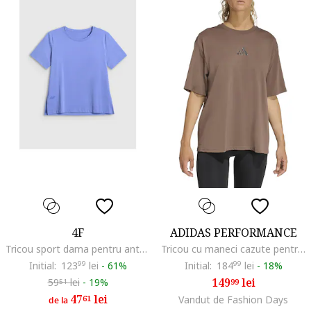
4F
ADIDAS PERFORMANCE
Tricou sport dama pentru antrenament, albastru, poliester
Tricou cu maneci cazute pentru fitness, Maro inchis
Initial:
123
99
lei
-
61%
Initial:
184
99
lei
-
18%
149
lei
59
lei
-
19%
99
51
47
lei
61
Vandut de Fashion Days
de la