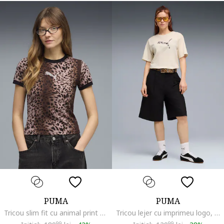
PUMA
PUMA
Tricou slim fit cu animal print Essentials, Maro/Bej roscat
Tricou lejer cu imprimeu logo, Negru/Bej
99
99