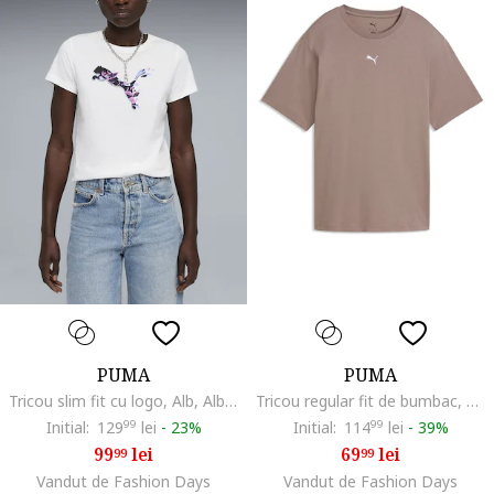
PUMA
PUMA
Tricou slim fit cu logo, Alb, Albastru lavanda, Negru stins,
Tricou regular fit de bumbac, Maro deschis
Initial:
129
99
lei
-
23%
Initial:
114
99
lei
-
39%
99
lei
69
lei
99
99
Vandut de Fashion Days
Vandut de Fashion Days