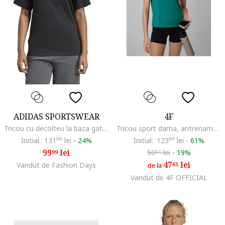
ADIDAS SPORTSWEAR
4F
Tricou cu decolteu la baza gatului si logo, Negru stins/Maro nisip
Tricou sport dama, antrenament, uscare rapida, turcoaz
Initial:
131
99
lei
-
24%
Initial:
123
99
lei
-
61%
99
lei
59
lei
-
19%
99
51
47
lei
Vandut de Fashion Days
61
de la
Vandut de 4F OFFICIAL