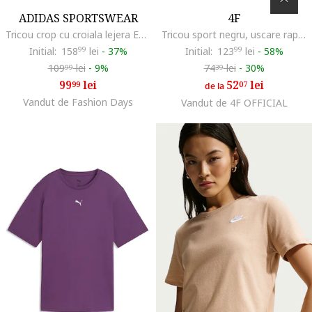
ADIDAS SPORTSWEAR
4F
Tricou crop cu croiala lejera Essential, Alb fildes/Alb optic
Tricou sport negru, uscare rapida, supradimensionat, pentru femei, textil
Initial:
158
99
lei
-
37%
Initial:
123
99
lei
-
58%
109
lei
-
9%
74
lei
-
30%
99
39
99
lei
52
lei
99
07
de la
Vandut de Fashion Days
Vandut de 4F OFFICIAL