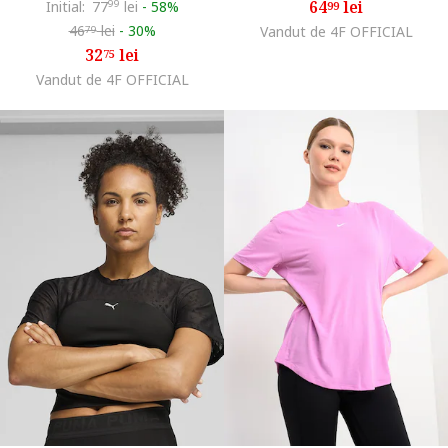
64
lei
Initial:
77
99
lei
-
58%
99
46
lei
-
30%
Vandut de 4F OFFICIAL
79
32
lei
75
Vandut de 4F OFFICIAL