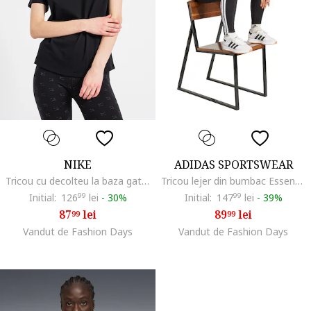
NIKE
ADIDAS SPORTSWEAR
Tricou cu decolteu la baza gatului Sportswear Club Essentials, Negru
Tricou lejer din bumbac Essentials, Negru/Alb optic
Initial:
126
99
lei
-
30%
Initial:
147
99
lei
-
39%
87
lei
89
lei
99
99
Vandut de Fashion Days
Vandut de Fashion Days