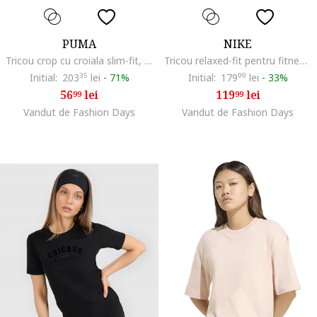
PUMA
NIKE
Tricou crop cu croiala slim-fit, pentru antreament, Negru
Tricou relaxed-fit pentru fitness One, Alb/Roz fandango
Initial:
203
35
lei
-
71%
Initial:
179
99
lei
-
33%
56
lei
119
lei
99
99
Vandut de Fashion Days
Vandut de Fashion Days