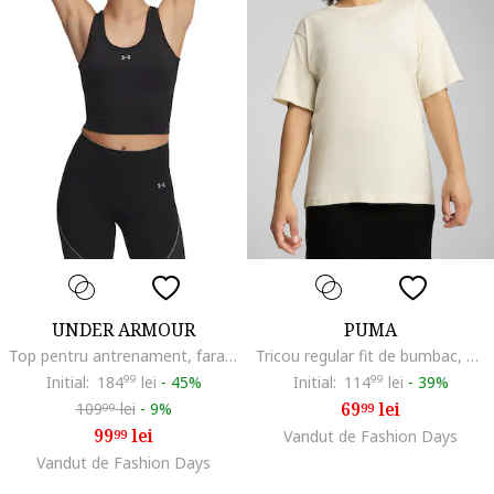
UNDER ARMOUR
PUMA
Top pentru antrenament, fara cusaturi Vanish, Negru/Argintiu
Tricou regular fit de bumbac, Alb fildes
Initial:
184
99
lei
-
45%
Initial:
114
99
lei
-
39%
69
lei
109
lei
-
9%
99
99
99
lei
99
Vandut de Fashion Days
Vandut de Fashion Days