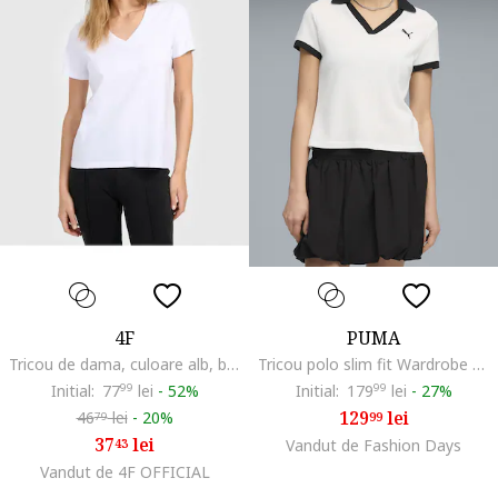
4F
PUMA
Tricou de dama, culoare alb, bumbac
Tricou polo slim fit Wardrobe Essentials, Alb
Initial:
77
99
lei
-
52%
Initial:
179
99
lei
-
27%
129
lei
46
lei
-
20%
99
79
37
lei
43
Vandut de Fashion Days
Vandut de 4F OFFICIAL