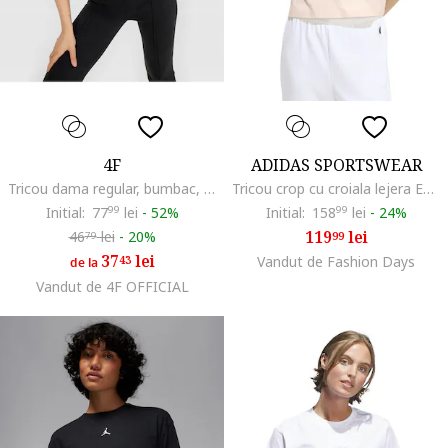
4F
ADIDAS SPORTSWEAR
Tricou dama regular, bumbac, negru, confortabil
Tricou crop cu croiala lejera Essential, Piersica
Initial:
77
99
lei
-
52%
Initial:
158
99
lei
-
24%
119
lei
46
lei
-
20%
99
79
37
lei
43
Vandut de Fashion Days
de la
Vandut de 4F OFFICIAL