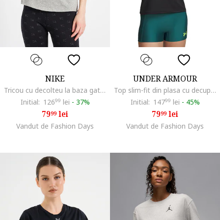
NIKE
UNDER ARMOUR
Tricou cu decolteu la baza gatului Sportswear Club Essentials, Gri melange
Top slim-fit din plasa cu decupaj pe partea din spate pentru fitness Tech, Negru
Initial:
126
99
lei
-
37%
Initial:
147
99
lei
-
45%
79
lei
79
lei
99
99
Vandut de Fashion Days
Vandut de Fashion Days