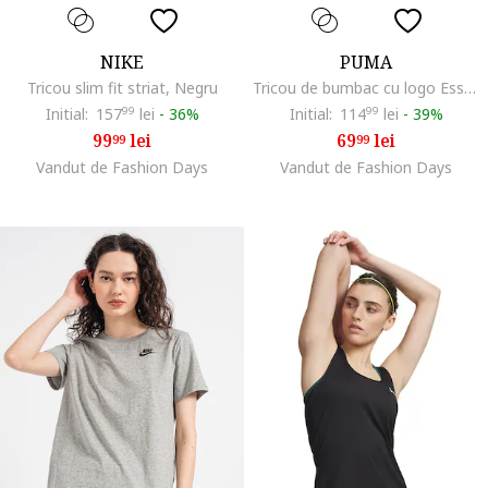
NIKE
PUMA
Tricou slim fit striat, Negru
Tricou de bumbac cu logo Essentials, Roz orhidee
Initial:
157
99
lei
-
36%
Initial:
114
99
lei
-
39%
99
lei
69
lei
99
99
Vandut de Fashion Days
Vandut de Fashion Days