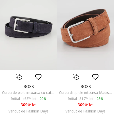
BOSS
BOSS
Curea de piele intoarsa cu catarama metalica, Albastru ultramarin
Curea din piele intoarsa Madison, Caramiziu
Initial:
465
99
lei
-
20%
Initial:
517
99
lei
-
28%
369
lei
369
lei
99
99
Vandut de Fashion Days
Vandut de Fashion Days