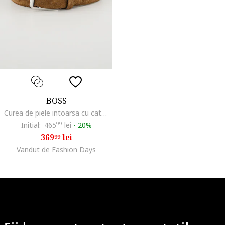
BOSS
Curea de piele intoarsa cu catarama metalica, Maro inchis
Initial:
465
99
lei
-
20%
369
lei
99
Vandut de Fashion Days