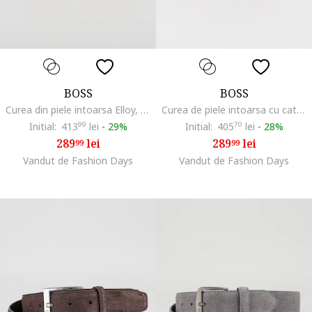
BOSS
BOSS
Curea din piele intoarsa Elloy, Bej
Curea de piele intoarsa cu catarama metalica, Maro deschis
Initial:
413
99
lei
-
29%
Initial:
405
70
lei
-
28%
289
lei
289
lei
99
99
Vandut de Fashion Days
Vandut de Fashion Days