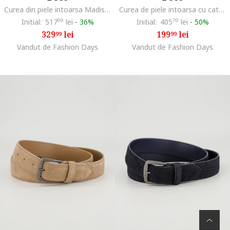
Curea din piele intoarsa Madison, Maro inchis
Curea de piele intoarsa cu catarama metalica, Maro inchis
Initial:
517
99
lei
-
36%
Initial:
405
70
lei
-
50%
329
lei
199
lei
99
99
Vandut de Fashion Days
Vandut de Fashion Days