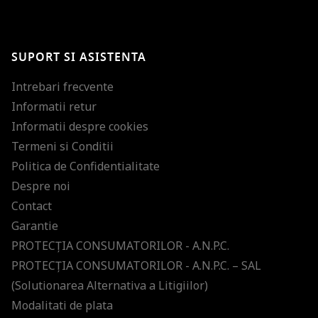
BRAVO!
Te-ai abonat cu succes la newsletter folosind adresa de e-mail
%email%
.
Ti-am pregatit noutati despre brandurile noastre, selectii exclusive si
SUPORT SI ASISTENTA
ultimele tendinte in moda!
Intrebari frecvente
Informatii retur
Informatii despre cookies
Termeni si Conditii
Politica de Confidentialitate
Despre noi
Contact
Garantie
PROTECŢIA CONSUMATORILOR - A.N.P.C.
PROTECŢIA CONSUMATORILOR - A.N.P.C. – SAL
(Solutionarea Alternativa a Litigiilor)
Modalitati de plata