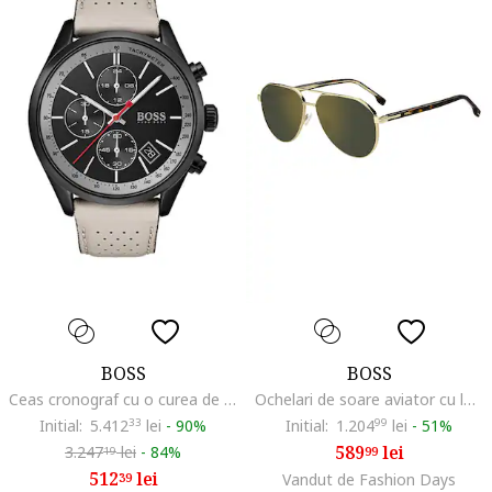
BOSS
BOSS
Ceas cronograf cu o curea de piele, Maro taupe deschis/Negru/Alb
Ochelari de soare aviator cu lentile uni, Auriu/Maro inchis/Portocaliu
Initial:
5.412
33
lei
-
90%
Initial:
1.204
99
lei
-
51%
589
lei
3.247
lei
-
84%
99
19
512
lei
39
Vandut de Fashion Days