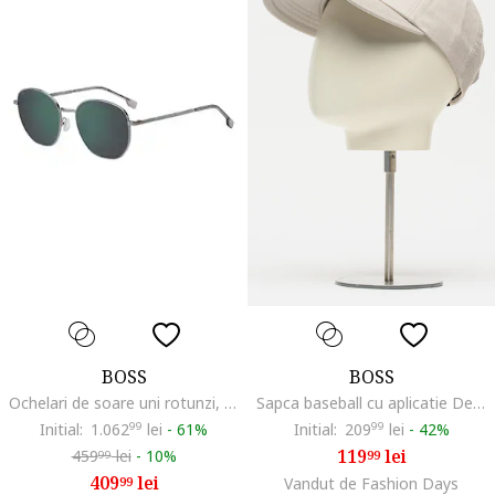
BOSS
BOSS
Ochelari de soare uni rotunzi, Argintiu
Sapca baseball cu aplicatie Derrel, Grej
Initial:
1.062
99
lei
-
61%
Initial:
209
99
lei
-
42%
119
lei
459
lei
-
10%
99
99
409
lei
99
Vandut de Fashion Days