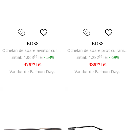
BOSS
BOSS
Ochelari de soare aviator cu logo, Albastru ultramarin/Argintiu
Ochelari de soare pilot cu rama metalica
Initial:
1.063
99
lei
-
54%
Initial:
1.282
99
lei
-
69%
479
lei
389
lei
99
99
Vandut de Fashion Days
Vandut de Fashion Days