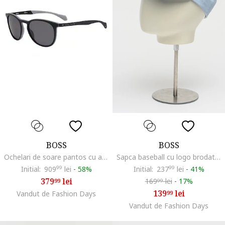
BOSS
BOSS
Ochelari de soare pantos cu accente colorblock
Sapca baseball cu logo brodat Zed, Albastru pastel
Initial:
909
99
lei
-
58%
Initial:
237
99
lei
-
41%
379
lei
169
lei
-
17%
99
99
139
lei
Vandut de Fashion Days
99
Vandut de Fashion Days