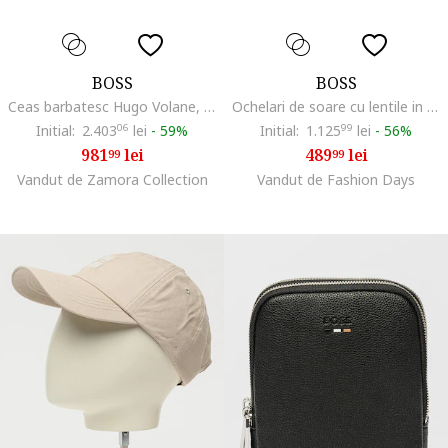
BOSS
BOSS
Ceas barbatesc Hugo Volane, 1010724182, Portocaliu
Ochelari de soare cu lentile in degrade
Initial:
2.403
06
lei
-
59%
Initial:
1.125
99
lei
-
56%
981
lei
489
lei
99
99
Vandut de Zamora Collection
Vandut de Fashion Days