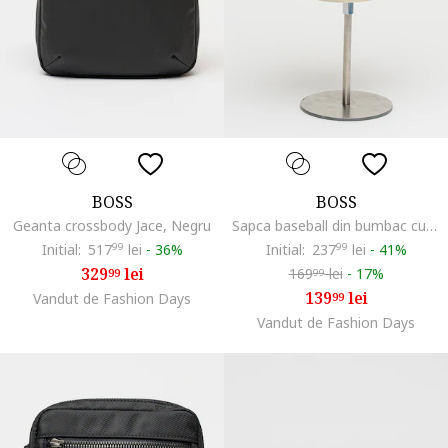
BOSS
BOSS
Geanta crossbody Jace, Negru
Sapca baseball din bumbac cu aplicatie logo Zed, Bej
Initial:
517
99
lei
-
36%
Initial:
237
99
lei
-
41%
329
lei
169
lei
-
17%
99
99
139
lei
Vandut de Fashion Days
99
Vandut de Fashion Days