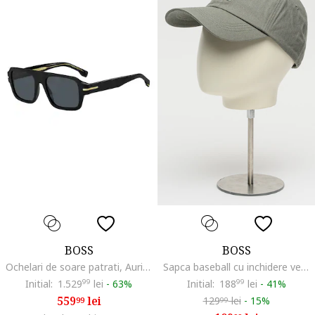
BOSS
BOSS
Ochelari de soare patrati, Auriu/Negru
Sapca baseball cu inchidere velcro Darrel, Gri verzui
Initial:
1.529
99
lei
-
63%
Initial:
188
99
lei
-
41%
559
lei
129
lei
-
15%
99
99