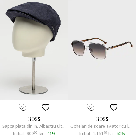
BOSS
BOSS
Sapca plata din in, Albastru ultramarin
Ochelari de soare aviator cu logo, Negru stins/Maro Siena/Argintiu
Initial:
309
99
lei
-
41%
Initial:
1.151
99
lei
-
52%