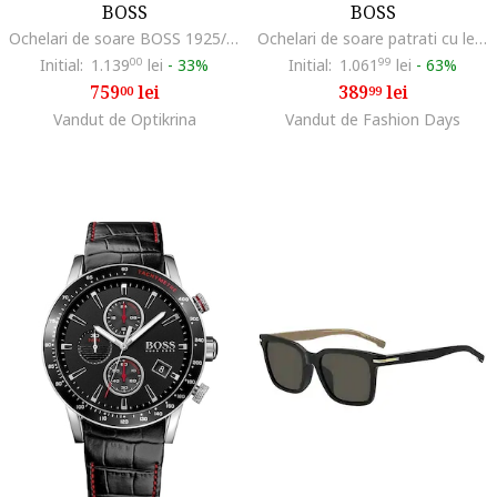
BOSS
BOSS
Ochelari de soare BOSS 1925/F/S CTL/QT 57, 57 mm, Gri
Ochelari de soare patrati cu lentile in degrade
Initial:
1.139
00
lei
-
33%
Initial:
1.061
99
lei
-
63%
759
lei
389
lei
00
99
Vandut de Optikrina
Vandut de Fashion Days