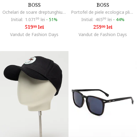
BOSS
BOSS
Ochelari de soare dreptunghiulari, Negru
Portofel de piele ecologica pliabil Ray, Gri inchis
Initial:
1.071
99
lei
-
51%
Initial:
465
99
lei
-
44%
519
lei
259
lei
99
99
Vandut de Fashion Days
Vandut de Fashion Days