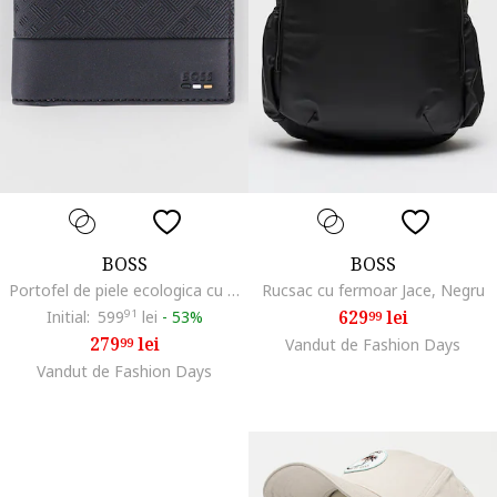
BOSS
BOSS
Portofel de piele ecologica cu logo, Negru
Rucsac cu fermoar Jace, Negru
629
lei
Initial:
599
91
lei
-
53%
99
279
lei
99
Vandut de Fashion Days
Vandut de Fashion Days