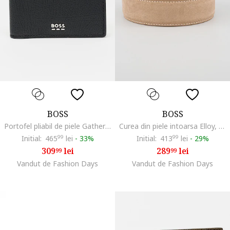
BOSS
BOSS
Portofel pliabil de piele Gathered, Negru
Curea din piele intoarsa Elloy, Bej
Initial:
465
99
lei
-
33%
Initial:
413
99
lei
-
29%
309
lei
289
lei
99
99
Vandut de Fashion Days
Vandut de Fashion Days