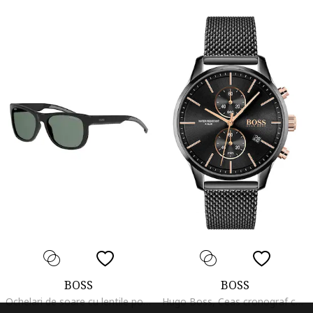
BOSS
BOSS
Ochelari de soare cu lentile polarizate
Hugo Boss, Ceas cronograf cu bratara cu model plasa, Negru