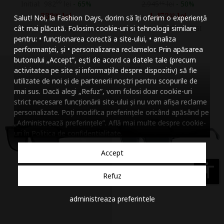
Initial:
982
99
lei
-
65%
2.945
lei
-
50%
15
Mareste dimensiunea
339
lei
1.472
lei
99
32
Salut! Noi, la Fashion Days, dorim să îți oferim o experiență
Micsoreaza dimensiu
Vandut de Fashion Days
Vandut de OROLOGI
cât mai plăcută. Folosim cookie-uri si tehnologii similare
pentru: • funcționarea corectă a site-ului, • analiza
Mareste spatierea tex
performanței, și • personalizarea reclamelor. Prin apăsarea
butonului „Accept”, ești de acord ca datele tale (precum
Micsoreaza spatierea
activitatea pe site și informațiile despre dispozitiv) să fie
utilizate de noi și de partenerii noștri pentru scopurile de
Mareste inaltimea ra
mai sus. Dacă alegi „Refuz”, vom folosi doar cookie-uri
strict necesare funcționării site-ului și nu vom afișa reclame
Micsoreaza inaltimea
personalizate. Poți modifica preferințele oricând apăsând pe
„Administrează preferințele”. Află mai multe despre cookie-
Inverseaza culorile
uri în
Politica de confidentialitate
.
Nuante de gri
Accept
Cursor mare
accessibility
Refuz
Subliniaza link-urile
administreaza preferintele
Dezactiveaza animatii