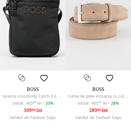
BOSS
BOSS
Geanta crossbody Catch 3.0, Negru
Curea de piele intoarsa cu catarama metalica, Maro deschis
Initial:
465
99
lei
-
33%
Initial:
405
70
lei
-
28%
309
lei
289
lei
99
99
Vandut de Fashion Days
Vandut de Fashion Days