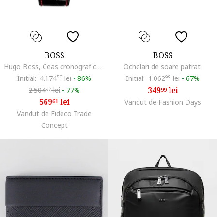
BOSS
BOSS
Hugo Boss, Ceas cronograf cu o curea de piele, Negru
Ochelari de soare patrati
Initial:
4.174
50
lei
-
86%
Initial:
1.062
99
lei
-
67%
349
lei
2.504
lei
-
77%
99
57
569
lei
61
Vandut de Fashion Days
Vandut de Fideco Trade
Concept