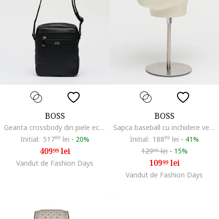
BOSS
BOSS
Geanta crossbody din piele ecologica Lewys, Negru
Sapca baseball cu inchidere velcro Darrel, Albastru pastel
Initial:
517
99
lei
-
20%
Initial:
188
99
lei
-
41%
409
lei
129
lei
-
15%
99
99
109
lei
Vandut de Fashion Days
99
Vandut de Fashion Days