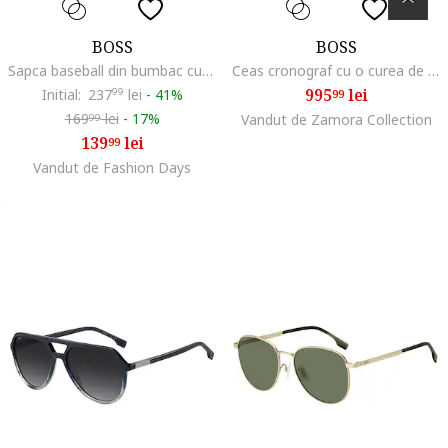
BOSS
BOSS
Sapca baseball din bumbac cu aplicatie logo Zed, Albastru inchis
Ceas cronograf cu o curea de silicon, Alb
995
lei
Initial:
237
99
lei
-
41%
99
169
lei
-
17%
Vandut de Zamora Collection
99
139
lei
99
Vandut de Fashion Days