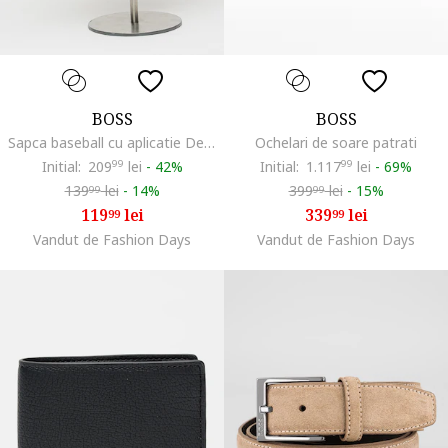
BOSS
BOSS
Sapca baseball cu aplicatie Derrel, Negru
Ochelari de soare patrati
Initial:
209
99
lei
-
42%
Initial:
1.117
99
lei
-
69%
139
lei
-
14%
399
lei
-
15%
99
99
119
lei
339
lei
99
99
Vandut de Fashion Days
Vandut de Fashion Days