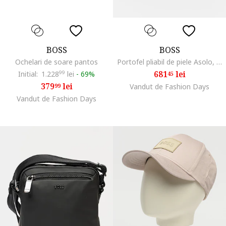
BOSS
BOSS
Ochelari de soare pantos
Portofel pliabil de piele Asolo, Negru
681
lei
Initial:
1.228
99
lei
-
69%
45
379
lei
99
Vandut de Fashion Days
Vandut de Fashion Days