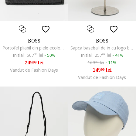
BOSS
BOSS
Portofel pliabil din piele ecologica Ray, Negru
Sapca baseball de in cu logo brodat Zen, Crem
Initial:
507
38
lei
-
50%
Initial:
257
99
lei
-
41%
249
lei
169
lei
-
11%
99
99
149
lei
Vandut de Fashion Days
99
Vandut de Fashion Days