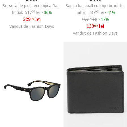
Borseta de piele ecologica Ray, Negru
Sapca baseball cu logo brodat Zed, Albastru
Initial:
517
99
lei
-
36%
Initial:
237
99
lei
-
41%
329
lei
169
lei
-
17%
99
99
139
lei
Vandut de Fashion Days
99
Vandut de Fashion Days