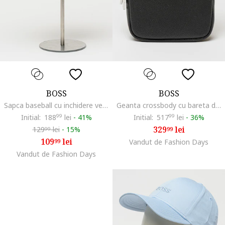
BOSS
BOSS
Sapca baseball cu inchidere velcro Darrel, Grej
Geanta crossbody cu bareta detasabila, Negru
Initial:
188
99
lei
-
41%
Initial:
517
99
lei
-
36%
329
lei
129
lei
-
15%
99
99
109
lei
99
Vandut de Fashion Days
Vandut de Fashion Days