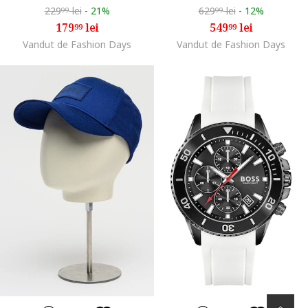
229
lei
-
21%
629
lei
-
12%
99
99
179
lei
549
lei
99
99
Vandut de Fashion Days
Vandut de Fashion Days