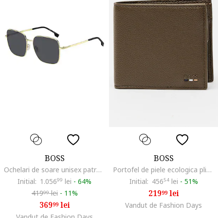
BOSS
BOSS
Ochelari de soare unisex patrati, Auriu/Gri antracit
Portofel de piele ecologica pliabil Ray, Kaki
Initial:
1.056
99
lei
-
64%
Initial:
456
54
lei
-
51%
219
lei
419
lei
-
11%
99
99
369
lei
99
Vandut de Fashion Days
Vandut de Fashion Days