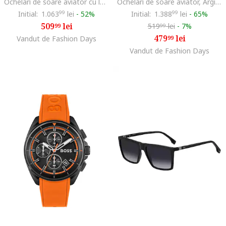
Ochelari de soare aviator cu lentile in degrade, Black Onyx/Argintiu
Ochelari de soare aviator, Argintiu inchis
Initial:
1.063
99
lei
-
52%
Initial:
1.388
99
lei
-
65%
509
lei
519
lei
-
7%
99
99
479
lei
Vandut de Fashion Days
99
Vandut de Fashion Days