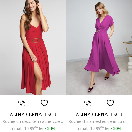
ALINA CERNATESCU
ALINA CERNATESCU
Rochie cu decolteu cache-coeur si curea asortata Ischia
Rochie din amestec de in cu decolteu in V Ischia
Initial:
1.899
99
lei
-
34%
Initial:
1.399
99
lei
-
30%