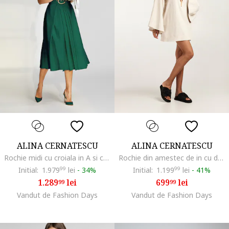
ALINA CERNATESCU
ALINA CERNATESCU
Rochie midi cu croiala in A si curea Vienna, Verde
Rochie din amestec de in cu decolteu in V, Bej deschis
Initial:
1.979
99
lei
-
34%
Initial:
1.199
99
lei
-
41%
1.289
lei
699
lei
99
99
Vandut de Fashion Days
Vandut de Fashion Days