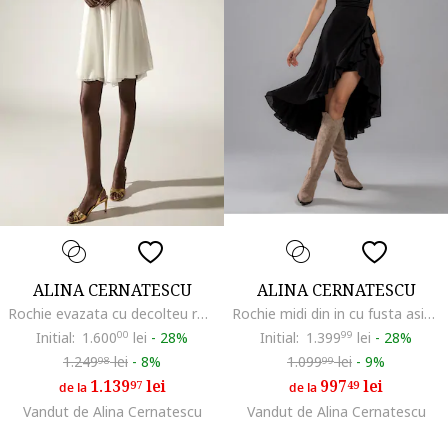
ALINA CERNATESCU
ALINA CERNATESCU
Rochie evazata cu decolteu rotund Bilbao, Alb
Rochie midi din in cu fusta asimetrica cu volane VOLLA, Negru
Initial:
1.600
00
lei
-
28%
Initial:
1.399
99
lei
-
28%
1.249
lei
-
8%
1.099
lei
-
9%
98
99
1.139
lei
997
lei
97
49
de la
de la
Vandut de Alina Cernatescu
Vandut de Alina Cernatescu