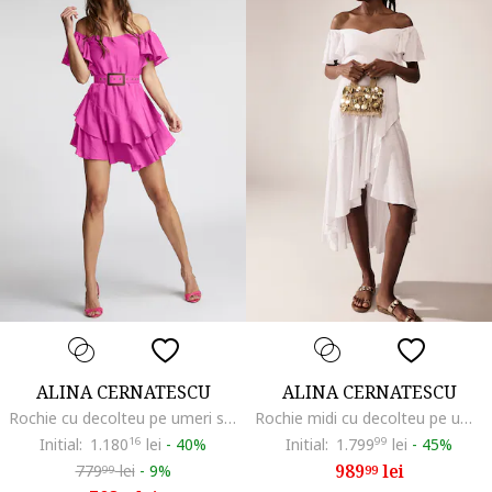
ALINA CERNATESCU
ALINA CERNATESCU
Rochie cu decolteu pe umeri si volane
Rochie midi cu decolteu pe umeri, Alb optic
Initial:
1.180
16
lei
-
40%
Initial:
1.799
99
lei
-
45%
989
lei
779
lei
-
9%
99
99