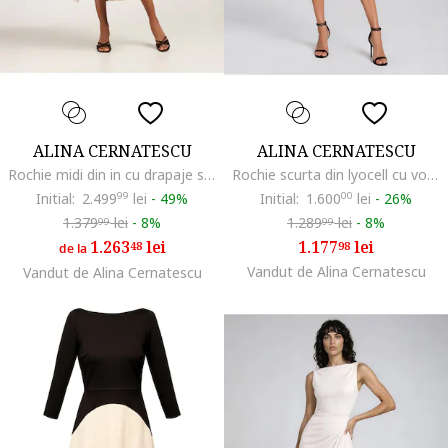
ALINA CERNATESCU
ALINA CERNATESCU
Rochie midi din in cu drapaje si maneci bufante Swan
Rochie scurta din lyocell cu volane ESMA
Initial:
2.499
99
lei
-
49%
Initial:
1.600
00
lei
-
26%
1.379
lei
-
8%
1.289
lei
-
8%
99
99
1.263
lei
1.177
lei
48
98
de la
Vandut de Alina Cernatescu
Vandut de Alina Cernatescu