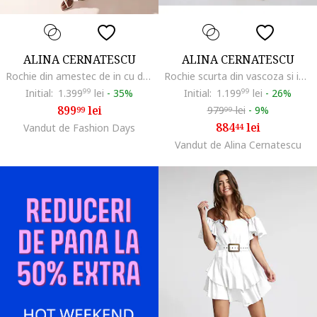
ALINA CERNATESCU
ALINA CERNATESCU
Rochie din amestec de in cu decolteu in V Ischia
Rochie scurta din vascoza si in cu volane si curea asortata Samba, Negru
Initial:
1.399
99
lei
-
35%
Initial:
1.199
99
lei
-
26%
899
lei
979
lei
-
9%
99
99
884
lei
Vandut de Fashion Days
44
Vandut de Alina Cernatescu