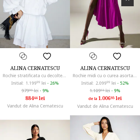
ALINA CERNATESCU
ALINA CERNATESCU
Rochie stratificata cu decolteu pe umeri, Alb optic
Rochie midi cu o curea asortata, Segue, Roz fandango
Initial:
1.199
99
lei
-
26%
Initial:
2.099
99
lei
-
52%
979
lei
-
9%
1.109
lei
-
9%
99
93
884
lei
1.006
lei
44
93
de la
Vandut de Alina Cernatescu
Vandut de Alina Cernatescu