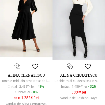
ALINA CERNATESCU
ALINA CERNATESCU
Rochie midi din amestesc de in cu drapaje si maneci bufante Swan, Negru
Rochie midi cu decolteu in V, Alb fildes/Negru
Initial:
2.499
99
lei
-
48%
Initial:
1.489
99
lei
-
32%
999
lei
1.399
lei
-
8%
99
98
1.282
lei
47
Vandut de Fashion Days
de la
Vandut de Alina Cernatescu