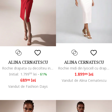
ALINA CERNATESCU
ALINA CERNATESCU
Rochie drapata cu decolteu in V, Rosu
Rochie midi din lyocell cu drapaje Zeya
1.899
lei
Initial:
1.799
99
lei
-
61%
99
689
lei
99
Vandut de Alina Cernatescu
Vandut de Fashion Days