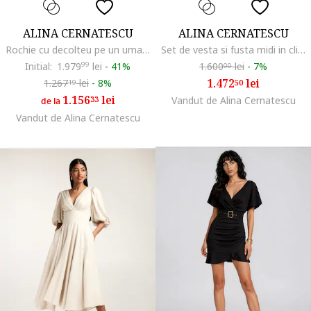
ALINA CERNATESCU
ALINA CERNATESCU
Rochie cu decolteu pe un umar si slit lateral, Negru
Set de vesta si fusta midi in clini Nairi
Initial:
1.979
99
lei
-
41%
1.600
lei
-
7%
00
1.472
lei
1.267
lei
-
8%
50
19
1.156
lei
33
Vandut de Alina Cernatescu
de la
Vandut de Alina Cernatescu