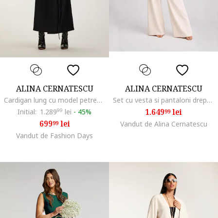
ALINA CERNATESCU
ALINA CERNATESCU
Cardigan lung cu model petrecut si maneci contrastante Astrid, Negru/Crem
Set cu vesta si pantaloni drepti Anika, Ivoire
1.649
lei
Initial:
1.289
99
lei
-
45%
99
699
lei
99
Vandut de Alina Cernatescu
Vandut de Fashion Days