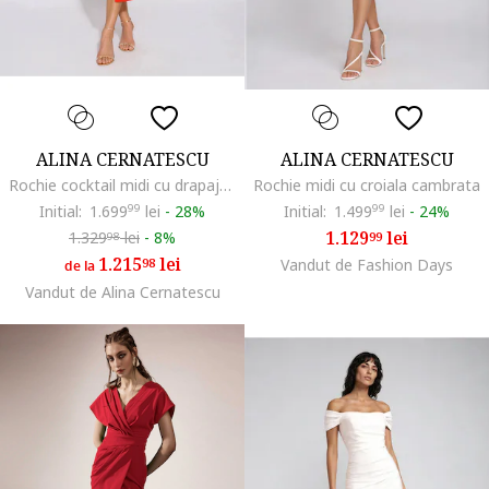
ALINA CERNATESCU
ALINA CERNATESCU
Rochie cocktail midi cu drapaje ALAYA, Rosu
Rochie midi cu croiala cambrata
Initial:
1.699
99
lei
-
28%
Initial:
1.499
99
lei
-
24%
1.129
lei
1.329
lei
-
8%
99
98
1.215
lei
98
Vandut de Fashion Days
de la
Vandut de Alina Cernatescu