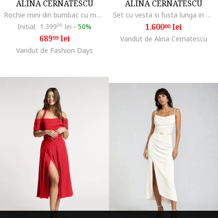
ALINA CERNATESCU
ALINA CERNATESCU
Rochie mini din bumbac cu maneci cu volane Sonya, Bej deschis
Set cu vesta si fusta lunga in clini Moss, Alb
1.600
lei
Initial:
1.399
99
lei
-
50%
00
689
lei
99
Vandut de Alina Cernatescu
Vandut de Fashion Days