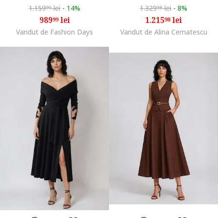
1.159
lei
-
14%
1.329
lei
-
8%
99
98
989
lei
1.215
lei
99
98
Vandut de Fashion Days
Vandut de Alina Cernatescu