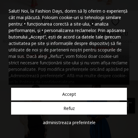
Mareste dimensiunea
Salut! Noi, la Fashion Days, dorim să îți oferim o experiență
Micsoreaza dimensiu
cât mai plăcută. Folosim cookie-uri si tehnologii similare
pentru: • funcționarea corectă a site-ului, • analiza
Mareste spatierea tex
performanței, și • personalizarea reclamelor. Prin apăsarea
ALINA CERNATESCU
ALINA CERNATESCU
butonului „Accept”, ești de acord ca datele tale (precum
Micsoreaza spatierea
Rochie evazata din amestec de in cu slit lateral adanc Chimera, Rosu
Rochie cocktail midi din lyocell cu drapaje Hecate
activitatea pe site și informațiile despre dispozitiv) să fie
1.899
lei
Initial:
2.099
99
lei
-
52%
99
utilizate de noi și de partenerii noștri pentru scopurile de
Mareste inaltimea ra
989
lei
mai sus. Dacă alegi „Refuz”, vom folosi doar cookie-uri
99
Vandut de Alina Cernatescu
de la
strict necesare funcționării site-ului și nu vom afișa reclame
Vandut de Fashion Days
Micsoreaza inaltimea
personalizate. Poți modifica preferințele oricând apăsând pe
„Administrează preferințele”. Află mai multe despre cookie-
Inverseaza culorile
uri în
Politica de confidentialitate
.
Nuante de gri
Accept
Cursor mare
accessibility
Refuz
Subliniaza link-urile
administreaza preferintele
Dezactiveaza animatii