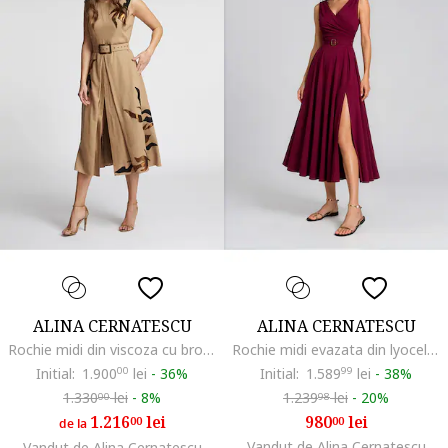
ALINA CERNATESCU
ALINA CERNATESCU
Rochie midi din viscoza cu broderii Argus, Bej
Rochie midi evazata din lyocell ASMIRA
Initial:
1.900
00
lei
-
36%
Initial:
1.589
99
lei
-
38%
1.330
lei
-
8%
1.239
lei
-
20%
00
98
1.216
lei
980
lei
00
00
de la
Vandut de Alina Cernatescu
Vandut de Alina Cernatescu