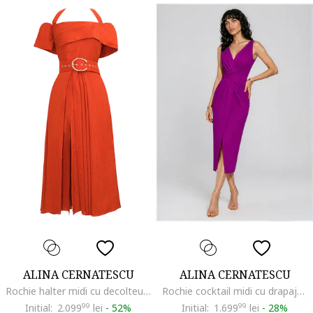
ALINA CERNATESCU
ALINA CERNATESCU
Rochie halter midi cu decolteu pe umeri, Coral
Rochie cocktail midi cu drapaje ALAYA, Magenta
Initial:
2.099
99
lei
-
52%
Initial:
1.699
99
lei
-
28%