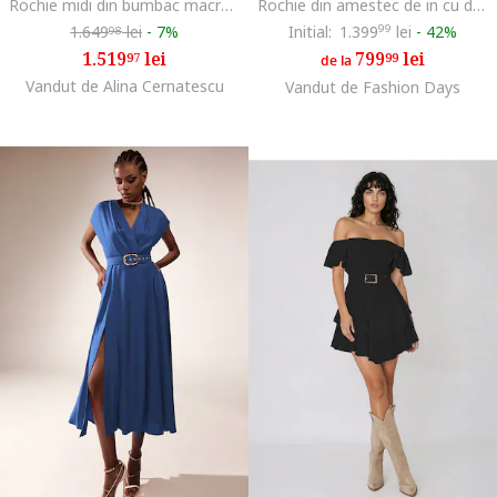
Rochie midi din bumbac macrame CHIARA
Rochie din amestec de in cu decolteu in V Ischia
1.649
lei
-
7%
Initial:
1.399
99
lei
-
42%
98
1.519
lei
799
lei
97
99
de la
Vandut de Alina Cernatescu
Vandut de Fashion Days