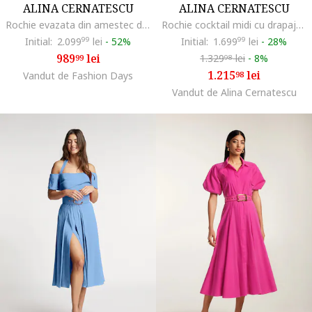
ALINA CERNATESCU
ALINA CERNATESCU
Rochie evazata din amestec de in cu slit lateral adanc Chimera, Albastru royal
Rochie cocktail midi cu drapaje ALAYA, Verde padure
Initial:
2.099
99
lei
-
52%
Initial:
1.699
99
lei
-
28%
989
lei
1.329
lei
-
8%
99
98
1.215
lei
Vandut de Fashion Days
98
Vandut de Alina Cernatescu