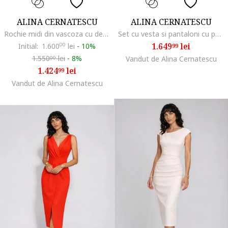
ALINA CERNATESCU
ALINA CERNATESCU
Rochie midi din vascoza cu decolteu in V Elio
Set cu vesta si pantaloni cu pense Ruya, Ivoire
1.649
lei
Initial:
1.600
00
lei
-
10%
99
1.550
lei
-
8%
Vandut de Alina Cernatescu
00
1.424
lei
99
Vandut de Alina Cernatescu