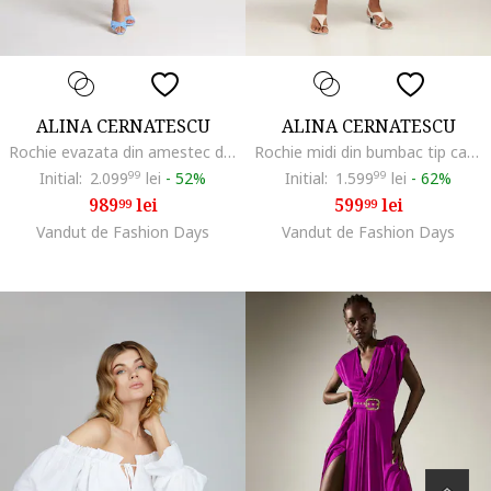
ALINA CERNATESCU
ALINA CERNATESCU
Rochie evazata din amestec de in cu slit lateral adanc Chimera, Albastru azur
Rochie midi din bumbac tip camasa cu maneci scurte Oman
Initial:
2.099
99
lei
-
52%
Initial:
1.599
99
lei
-
62%
989
lei
599
lei
99
99
Vandut de Fashion Days
Vandut de Fashion Days