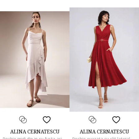
ALINA CERNATESCU
ALINA CERNATESCU
Rochie midi din in cu fusta asimetrica cu volane VOLLA, Alb
Rochie evazata cu slit lateral, Rosu