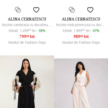
ALINA CERNATESCU
ALINA CERNATESCU
Rochie cambrata cu decolteu barcuta, Negru
Rochie midi petrecuta cu decolteu cache-coeur Fame, Rosu
Initial:
1.299
99
lei
-
38%
Initial:
1.899
99
lei
-
47%
799
lei
989
lei
99
99
Vandut de Fashion Days
Vandut de Fashion Days