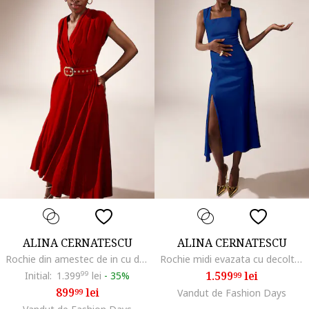
ALINA CERNATESCU
ALINA CERNATESCU
Rochie din amestec de in cu decolteu in V Ischia
Rochie midi evazata cu decolteu patrat, Albastru royal
1.599
lei
Initial:
1.399
99
lei
-
35%
99
899
lei
99
Vandut de Fashion Days