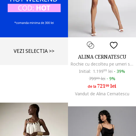
VEZI SELECTIA >>
ALINA CERNATESCU
Rochie cu decolteu pe umeri si volane
Initial:
1.199
99
lei
-
39%
799
lei
-
9%
99
721
lei
99
de la
Vandut de Alina Cernatescu