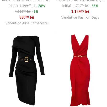
Initial:
1.399
99
lei
-
28%
Initial:
1.799
99
lei
-
35%
1.169
lei
1.099
lei
-
9%
99
99
997
lei
49
Vandut de Fashion Days
Vandut de Alina Cernatescu