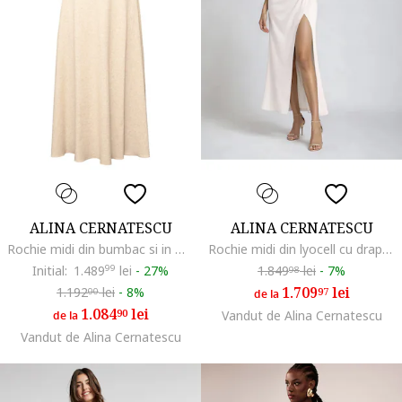
ALINA CERNATESCU
ALINA CERNATESCU
Rochie midi din bumbac si in Nerisa, Negru si Bej
Rochie midi din lyocell cu drapaje Whisper, Alb
Initial:
1.489
99
lei
-
27%
1.849
lei
-
7%
98
1.709
lei
1.192
lei
-
8%
97
00
de la
1.084
lei
90
Vandut de Alina Cernatescu
de la
Vandut de Alina Cernatescu