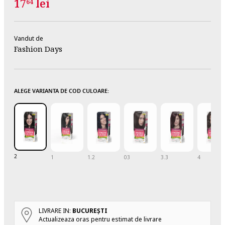
17
lei
64
Vandut de
Fashion Days
ALEGE VARIANTA DE COD CULOARE:
2
1
1.2
03
3.3
4
LIVRARE IN:
BUCUREŞTI
Actualizeaza oras pentru estimat de livrare