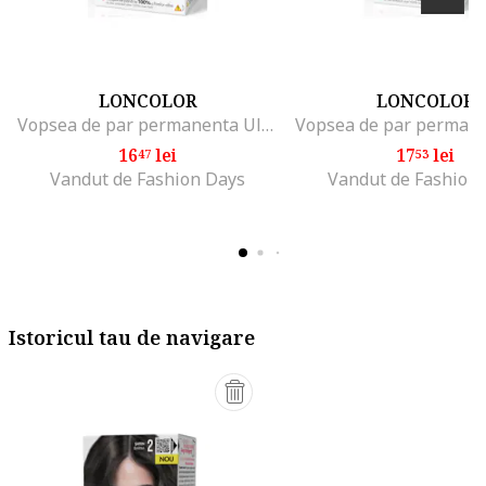
LONCOLOR
LONCOLOR
Vopsea de par permanenta Ultra , 100 ml, 03
16
lei
17
lei
47
53
Vandut de Fashion Days
Vandut de Fashion
Istoricul tau de navigare