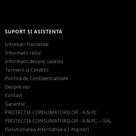
BRAVO!
Te-ai abonat cu succes la newsletter folosind adresa de e-mail
%email%
.
Ti-am pregatit noutati despre brandurile noastre, selectii exclusive si
SUPORT SI ASISTENTA
ultimele tendinte in moda!
Intrebari frecvente
Informatii retur
Informatii despre cookies
Termeni si Conditii
Politica de Confidentialitate
Despre noi
Contact
Garantie
PROTECŢIA CONSUMATORILOR - A.N.P.C.
PROTECŢIA CONSUMATORILOR - A.N.P.C. – SAL
(Solutionarea Alternativa a Litigiilor)