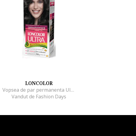
LONCOLOR
Vopsea de par permanenta Ultra , 100 ml, 2
Vandut de Fashion Days