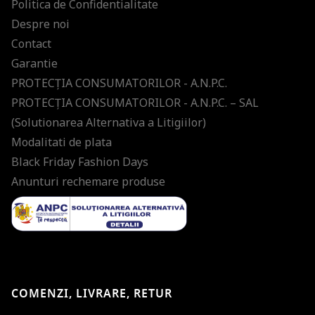
Politica de Confidentialitate
Despre noi
Contact
Garantie
PROTECŢIA CONSUMATORILOR - A.N.P.C.
PROTECŢIA CONSUMATORILOR - A.N.P.C. – SAL
(Solutionarea Alternativa a Litigiilor)
Modalitati de plata
Black Friday Fashion Days
Anunturi rechemare produse
COMENZI, LIVRARE, RETUR