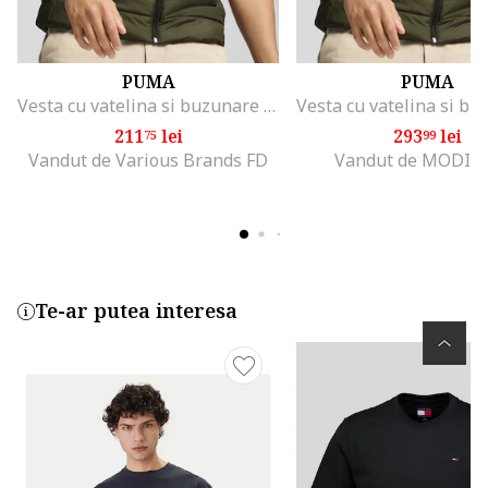
PUMA
PUMA
Vesta cu vatelina si buzunare cu fermoar Essentials, Verde
211
lei
293
lei
75
99
Vandut de Various Brands FD
Vandut de MODIV
Te-ar putea interesa