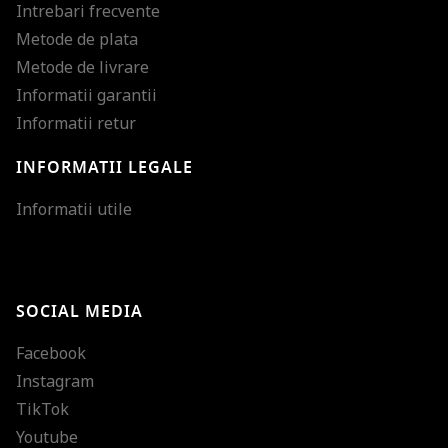
Intrebari frecvente
Metode de plata
Metode de livrare
Informatii garantii
Informatii retur
INFORMATII LEGALE
Mareste dimensiunea
Informatii utile
Micsoreaza dimensiu
Mareste spatierea tex
SOCIAL MEDIA
Micsoreaza spatierea
Facebook
Mareste inaltimea ra
Instagram
Micsoreaza inaltimea
TikTok
Inverseaza culorile
Youtube