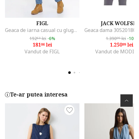
FIGL
JACK WOLFSK
Geaca de iarna casual cu gluga, maneca lunga, croiala regular, lungime pana la jumatatea coapsei, inchidere cu capse si buzunare - M1348, Gri
192
lei
-6%
1.390
lei
-10%
63
99
181
lei
1.250
lei
06
99
Vandut de FIGL
Vandut de MODIV
Te-ar putea interesa