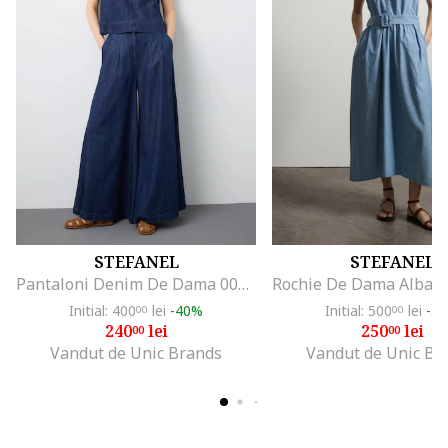
STEFANEL
STEFANEL
Pantaloni Denim De Dama 003570227
Initial: 400
lei
-40%
Initial: 500
lei
-5
00
00
240
lei
250
lei
00
00
Vandut de Unic Brands
Vandut de Unic Br