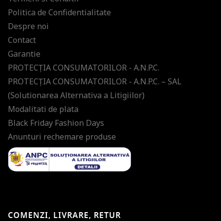
Politica de Confidentialitate
Despre noi
Contact
Garantie
PROTECŢIA CONSUMATORILOR - A.N.P.C.
PROTECŢIA CONSUMATORILOR - A.N.P.C. – SAL
(Solutionarea Alternativa a Litigiilor)
Modalitati de plata
Black Friday Fashion Days
Anunturi rechemare produse
COMENZI, LIVRARE, RETUR