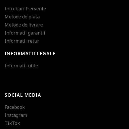
Intrebari frecvente
Metode de plata
Metode de livrare
Informatii garantii
Informatii retur
INFORMATII LEGALE
Mareste dimensiunea
Informatii utile
Micsoreaza dimensiu
Mareste spatierea tex
SOCIAL MEDIA
Micsoreaza spatierea
Facebook
Mareste inaltimea ra
Instagram
Micsoreaza inaltimea
TikTok