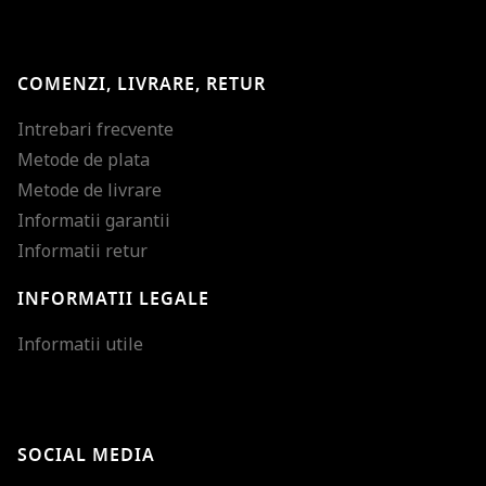
COMENZI, LIVRARE, RETUR
Intrebari frecvente
Metode de plata
Metode de livrare
Informatii garantii
Informatii retur
INFORMATII LEGALE
Mareste dimensiunea
Informatii utile
Micsoreaza dimensiu
Mareste spatierea tex
SOCIAL MEDIA
Micsoreaza spatierea