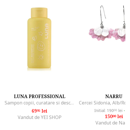
LUNA PROFESSIONAL
NARRU
Sampon copii, curatare si descurcare usoara, Kids, 300 ml
69
lei
Initial: 190
lei
-2
95
00
150
lei
00
Vandut de YEI SHOP
Vandut de Narr