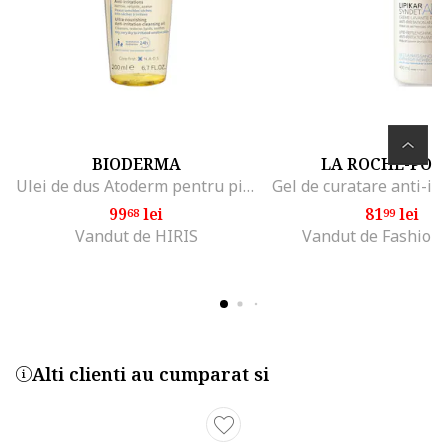
BIODERMA
LA ROCHE-POS
Ulei de dus Atoderm pentru piele uscata/foarte uscata/sensibila, 200 ml
99
lei
81
lei
68
99
Vandut de HIRIS
Vandut de Fashion
Alti clienti au cumparat si