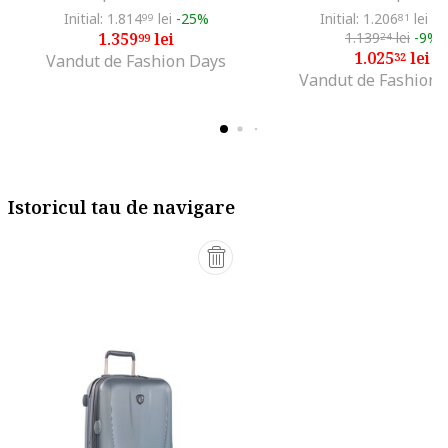
Initial: 1.814
lei
-25%
Initial: 1.206
lei
-1
99
81
1.359
lei
1.139
lei
-9%
99
24
1.025
lei
32
Vandut de Fashion Days
Vandut de Fashiond
Istoricul tau de navigare