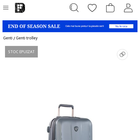
Genti
/
Genti trolley
STOC EPUIZAT