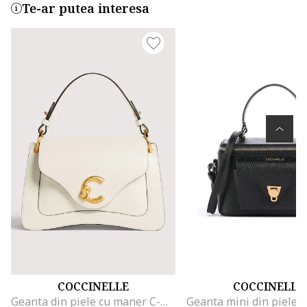
Te-ar putea interesa
COCCINELLE
COCCINELLE
Geanta din piele cu maner C-Me, Alb