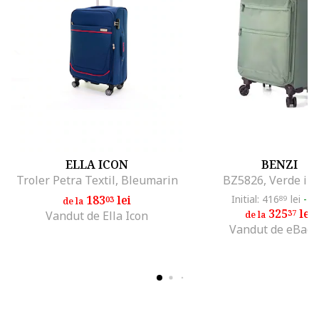
ELLA ICON
BENZI
Troler Petra Textil, Bleumarin
BZ5826, Verde inc
183
lei
Initial: 416
lei
-2
03
89
de la
325
lei
37
Vandut de Ella Icon
de la
Vandut de eBaga