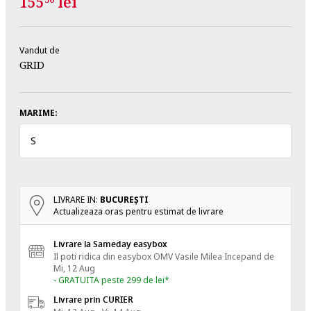
155
lei
Vandut de
GRID
MARIME:
S
LIVRARE IN:
BUCUREŞTI
Actualizeaza oras pentru estimat de livrare
Livrare la Sameday easybox
Il poti ridica din easybox OMV Vasile Milea
Incepand de
Mi, 12 Aug
- GRATUITA peste 299 de lei*
Livrare prin CURIER