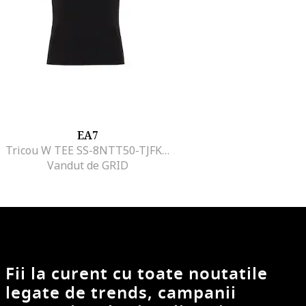
EA7
Tricou W TEE SS-8NTT50-TJFKZ-0210
Vandut de GRID
Fii la curent cu toate noutatile
legate de trends, campanii