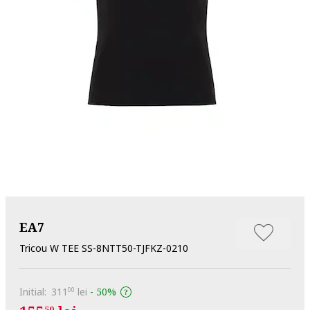
EA7
Tricou W TEE SS-8NTT50-TJFKZ-0210
Initial:
311
lei
-
50%
00
50